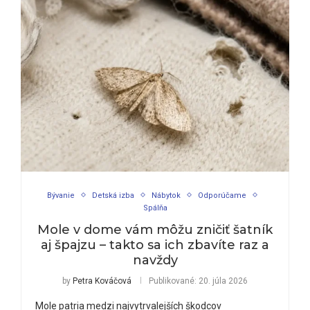
Bývanie
Detská izba
Nábytok
Odporúčame
Spálňa
Mole v dome vám môžu zničiť šatník
aj špajzu – takto sa ich zbavíte raz a
navždy
by
Petra Kováčová
Publikované:
20. júla 2026
Mole patria medzi najvytrvalejších škodcov