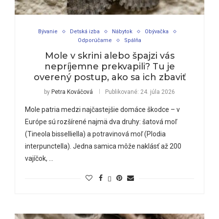
Bývanie
Detská izba
Nábytok
Obývačka
Odporúčame
Spálňa
Mole v skrini alebo špajzi vás
nepríjemne prekvapili? Tu je
overený postup, ako sa ich zbaviť
by
Petra Kováčová
Publikované:
24. júla 2026
Mole patria medzi najčastejšie domáce škodce – v
Európe sú rozšírené najmä dva druhy: šatová moľ
(Tineola bisselliella) a potravinová moľ (Plodia
interpunctella). Jedna samica môže naklásť až 200
vajíčok, …