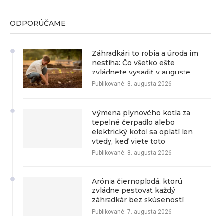
ODPORÚČAME
Záhradkári to robia a úroda im
nestíha: Čo všetko ešte
zvládnete vysadiť v auguste
Publikované:
8. augusta 2026
Výmena plynového kotla za
tepelné čerpadlo alebo
elektrický kotol sa oplatí len
vtedy, keď viete toto
Publikované:
8. augusta 2026
Arónia čiernoplodá, ktorú
zvládne pestovať každý
záhradkár bez skúseností
Publikované:
7. augusta 2026