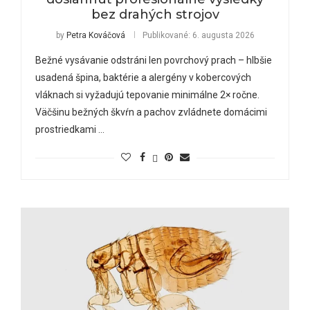
bez drahých strojov
by
Petra Kováčová
Publikované:
6. augusta 2026
Bežné vysávanie odstráni len povrchový prach – hlbšie
usadená špina, baktérie a alergény v kobercových
vláknach si vyžadujú tepovanie minimálne 2× ročne.
Väčšinu bežných škvŕn a pachov zvládnete domácimi
prostriedkami …