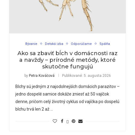
Bývanie
Detská izba
Odporúčame
Spálňa
Ako sa zbaviť bĺch v domácnosti raz
a navždy – prírodné metódy, ktoré
skutočne fungujú
by
Petra Kováčová
Publikované:
5. augusta 2026
Blchy sú jedným z najodolnejších domácich parazitov –
jedno dospelé samice dokáže zniesť až 50 vajíčok
denne, pričom celý životný cyklus od vajíčka po dospelú
blchu trvá len 2 až …