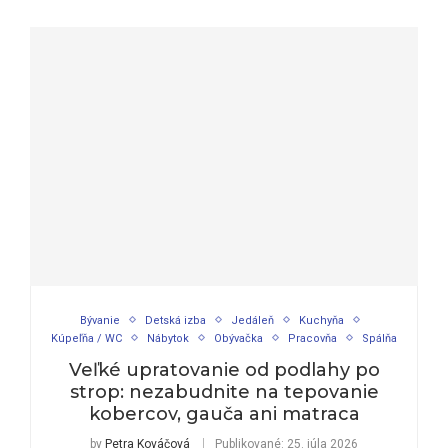
Bývanie
Detská izba
Jedáleň
Kuchyňa
Kúpeľňa / WC
Nábytok
Obývačka
Pracovňa
Spálňa
Veľké upratovanie od podlahy po
strop: nezabudnite na tepovanie
kobercov, gauča ani matraca
by
Petra Kováčová
Publikované:
25. júla 2026