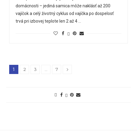
domácnosti – jediná samica môže naklásť až 200
vajíčok a celý životný cyklus od vajíčka po dospelosť
trvá pri izbovej teplote len 2 až 4 …
2
3
7
1
…