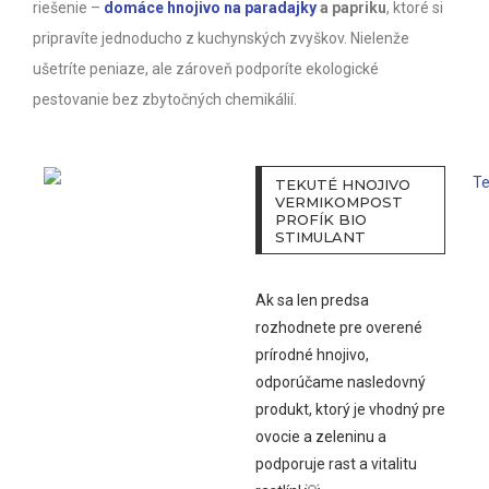
riešenie –
domáce hnojivo na paradajky
a papriku
, ktoré si
pripravíte jednoducho z kuchynských zvyškov. Nielenže
ušetríte peniaze, ale zároveň podporíte ekologické
pestovanie bez zbytočných chemikálií.
TEKUTÉ HNOJIVO
VERMIKOMPOST
PROFÍK BIO
STIMULANT
Ak sa len predsa
rozhodnete pre overené
prírodné hnojivo,
odporúčame nasledovný
produkt, ktorý je vhodný pre
ovocie a zeleninu a
podporuje rast a vitalitu