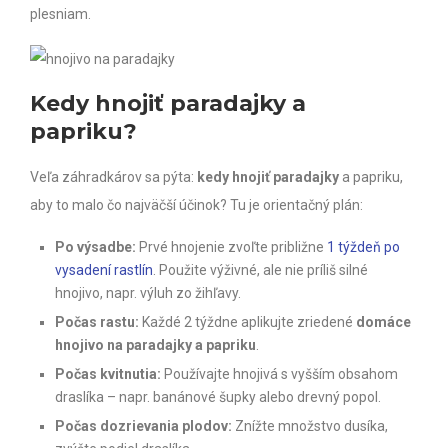
plesniam.
Kedy hnojiť paradajky a
papriku?
Veľa záhradkárov sa pýta:
kedy hnojiť paradajky
a papriku,
aby to malo čo najväčší účinok? Tu je orientačný plán:
Po výsadbe:
Prvé hnojenie zvoľte približne
1 týždeň po
vysadení rastlín
. Použite výživné, ale nie príliš silné
hnojivo, napr. výluh zo žihľavy.
Počas rastu:
Každé 2 týždne aplikujte zriedené
domáce
hnojivo na paradajky a papriku
.
Počas kvitnutia:
Používajte hnojivá s vyšším obsahom
draslíka – napr. banánové šupky alebo drevný popol.
Počas dozrievania plodov:
Znížte množstvo dusíka,