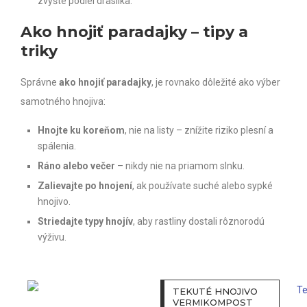
zvýšte podiel draslíka.
Ako hnojiť paradajky – tipy a
triky
Správne
ako hnojiť paradajky
, je rovnako dôležité ako výber
samotného hnojiva:
Hnojte ku koreňom
, nie na listy – znížite riziko plesní a
spálenia.
Ráno alebo večer
– nikdy nie na priamom slnku.
Zalievajte po hnojení
, ak používate suché alebo sypké
hnojivo.
Striedajte typy hnojív
, aby rastliny dostali rôznorodú
výživu.
TEKUTÉ HNOJIVO
VERMIKOMPOST