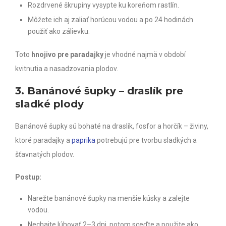
Rozdrvené škrupiny vysypte ku koreňom rastlín.
Môžete ich aj zaliať horúcou vodou a po 24 hodinách
použiť ako zálievku.
Toto
hnojivo pre paradajky
je vhodné najmä v období
kvitnutia a nasadzovania plodov.
3. Banánové šupky – draslík pre
sladké plody
Banánové šupky sú bohaté na draslík, fosfor a horčík – živiny,
ktoré paradajky a
paprika
potrebujú pre tvorbu sladkých a
šťavnatých plodov.
Postup:
Narežte banánové šupky na menšie kúsky a zalejte
vodou.
Nechajte lúhovať 2–3 dni, potom sceďte a použite ako