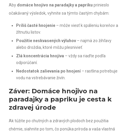
Aby
domáce hnojivo na paradajky a papriku
prinieslo
očakávaný výsledok, vyhnite sa týmto častým chybám:
Príliš časté hnojenie
– môže viesť k spáleniu koreňov a
žltnutiu listov.
Použitie neskvasených výluhov
– najmä zo žihľavy
alebo droždia, ktoré môžu plesnivieť.
Zlá koncentrácia hnojiva
– vždy sa riaďte podľa
odporúčaní.
Nedostatok zalievania po hnojení
– rastlina potrebuje
vodu na vstrebávanie živín.
Záver: Domáce hnojivo na
paradajky a papriku je cesta k
zdravej úrode
Ak túžite po chutných a zdravých plodoch bez použitia
chémie, siahnite po tom, čo ponúka príroda a vaša vlastná