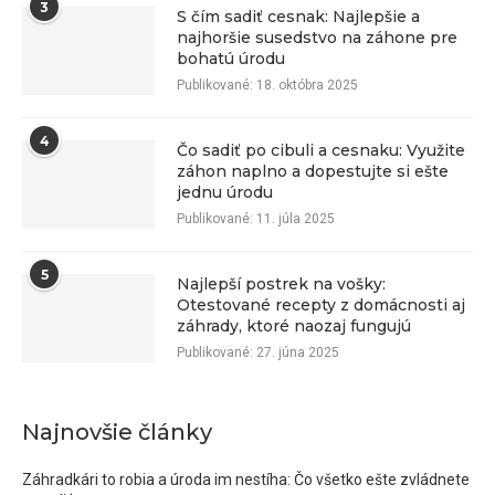
3
S čím sadiť cesnak: Najlepšie a
najhoršie susedstvo na záhone pre
bohatú úrodu
Publikované:
18. októbra 2025
4
Čo sadiť po cibuli a cesnaku: Využite
záhon naplno a dopestujte si ešte
jednu úrodu
Publikované:
11. júla 2025
5
Najlepší postrek na vošky:
Otestované recepty z domácnosti aj
záhrady, ktoré naozaj fungujú
Publikované:
27. júna 2025
Najnovšie články
Záhradkári to robia a úroda im nestíha: Čo všetko ešte zvládnete