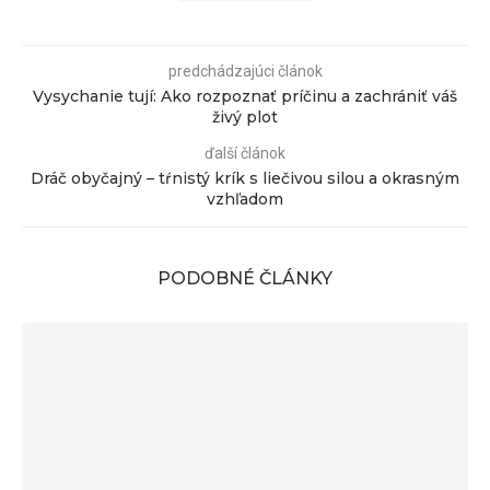
predchádzajúci článok
Vysychanie tují: Ako rozpoznať príčinu a zachrániť váš
živý plot
ďalší článok
Dráč obyčajný – tŕnistý krík s liečivou silou a okrasným
vzhľadom
PODOBNÉ ČLÁNKY