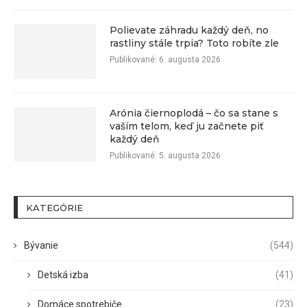
Polievate záhradu každý deň, no
rastliny stále trpia? Toto robíte zle
Publikované:
6. augusta 2026
Arónia čiernoplodá – čo sa stane s
vaším telom, keď ju začnete piť
každý deň
Publikované:
5. augusta 2026
KATEGÓRIE
Bývanie
(544)
Detská izba
(41)
Domáce spotrebiče
(23)