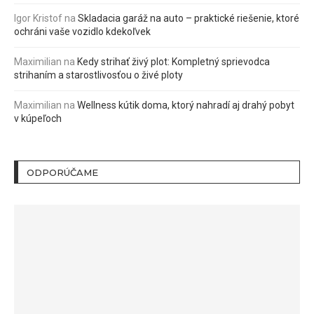
Igor Kristof
na
Skladacia garáž na auto – praktické riešenie, ktoré
ochráni vaše vozidlo kdekoľvek
Maximilian
na
Kedy strihať živý plot: Kompletný sprievodca
strihaním a starostlivosťou o živé ploty
Maximilian
na
Wellness kútik doma, ktorý nahradí aj drahý pobyt
v kúpeľoch
ODPORÚČAME