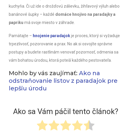
kuchyňa. Či už ide o drožďovú zálievku, žihľavový výluh alebo
banánové šupky – každé
domáce hnojivo na paradajky a
papriku
má svoje miesto v záhrade.
Pamätajte –
hnojenie paradajok
je proces, ktorý si vyžaduje
trpezlivosť, pozorovanie a prax. No ak si osvojíte správne
postupy a budete rastlinám venovať pozornosť, odmenia sa
vám bohatou úrodou, ktorá poteší každého pestovateľa.
Mohlo by vás zaujímať:
Ako na
odstraňovanie listov z paradajok pre
lepšiu úrodu
Ako sa Vám páčil tento článok?