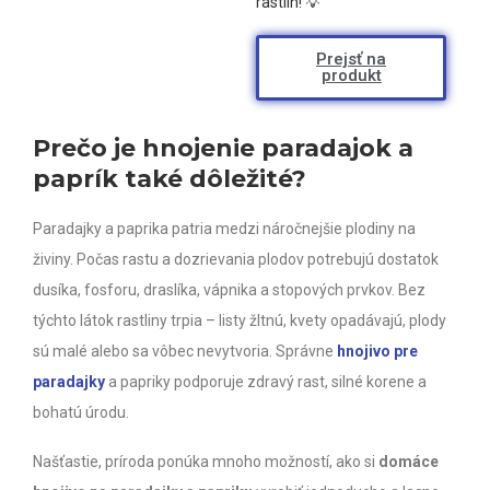
rastlín! 💡
Prejsť na
produkt
Prečo je hnojenie paradajok a
paprík také dôležité?
Paradajky a paprika patria medzi náročnejšie plodiny na
živiny. Počas rastu a dozrievania plodov potrebujú dostatok
dusíka, fosforu, draslíka, vápnika a stopových prvkov. Bez
týchto látok rastliny trpia – listy žltnú, kvety opadávajú, plody
sú malé alebo sa vôbec nevytvoria. Správne
hnojivo pre
paradajky
a papriky podporuje zdravý rast, silné korene a
bohatú úrodu.
Našťastie, príroda ponúka mnoho možností, ako si
domáce