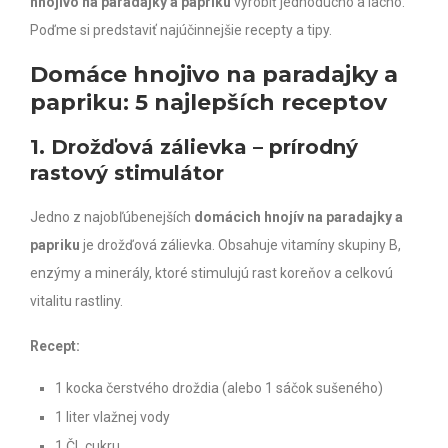
hnojivo na paradajky a papriku
vyrobiť jednoducho a lacno.
Poďme si predstaviť najúčinnejšie recepty a tipy.
Domáce hnojivo na paradajky a
papriku: 5 najlepších receptov
1. Drožďová zálievka – prírodný
rastový stimulátor
Jedno z najobľúbenejších
domácich hnojív na paradajky a
papriku
je drožďová zálievka. Obsahuje vitamíny skupiny B,
enzýmy a minerály, ktoré stimulujú rast koreňov a celkovú
vitalitu rastliny.
Recept:
1 kocka čerstvého droždia (alebo 1 sáčok sušeného)
1 liter vlažnej vody
1 ČL cukru