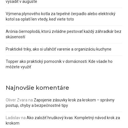
vysadiť v auguste
Výmena plynového kotla za tepelné čerpadlo alebo elektrický
kotol sa oplatí len vtedy, keď viete toto
Arónia čiernoplodá, ktorú zvládne pestovať každý záhradkár bez
skúseností
Praktické triky, ako si uľahčiť varenie a organizáciu kuchyne
Topper ako praktický pomocník v domácnosti: Kde všade ho
môžete využiť
Najnovšie komentáre
Oliver Zvara
na
Zapojenie zásuvky krok za krokom – správny
postup, chyby a bezpečnostné tipy
Ladislav
na
Ako založiť hruškový kvas: Kompletný návod krok za
krokom