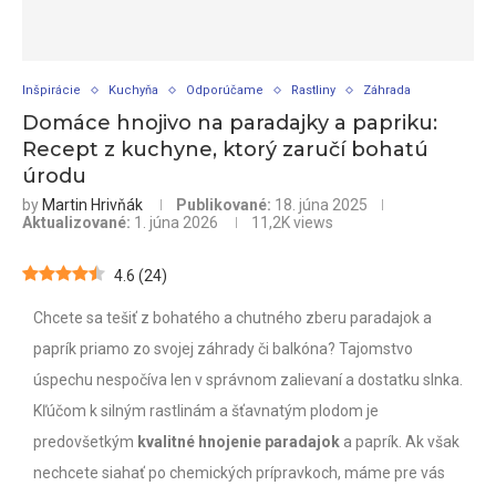
Inšpirácie
Kuchyňa
Odporúčame
Rastliny
Záhrada
Domáce hnojivo na paradajky a papriku:
Recept z kuchyne, ktorý zaručí bohatú
úrodu
by
Martin Hrivňák
Publikované:
18. júna 2025
Aktualizované:
1. júna 2026
11,2K
views
4.6
(
24
)
Chcete sa tešiť z bohatého a chutného zberu paradajok a
paprík priamo zo svojej záhrady či balkóna? Tajomstvo
úspechu nespočíva len v správnom zalievaní a dostatku slnka.
Kľúčom k silným rastlinám a šťavnatým plodom je
predovšetkým
kvalitné hnojenie paradajok
a paprík. Ak však
nechcete siahať po chemických prípravkoch, máme pre vás