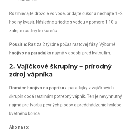
Rozmiešajte droždie vo vode, pridajte cukor a nechajte 1–2
hodiny kvasiť. Následne zrieďte s vodou v pomere 1:10 a
zalejte rastliny ku koreňu.
Použitie:
Raz za 2 týždne počas rastovej fázy. Výborné
hnojivo na paradajky
najmä v období pred kvitnutím.
2. Vajíčkové škrupiny – prírodný
zdroj vápnika
Domáce hnojivo na papriku
a paradajky z vajíčkových
škrupín dodá rastlinám potrebný vápnik. Ten je nevyhnutný
najmä pre tvorbu pevných plodov a predchádzanie hnilobe
kvetného konca.
Ako na to: