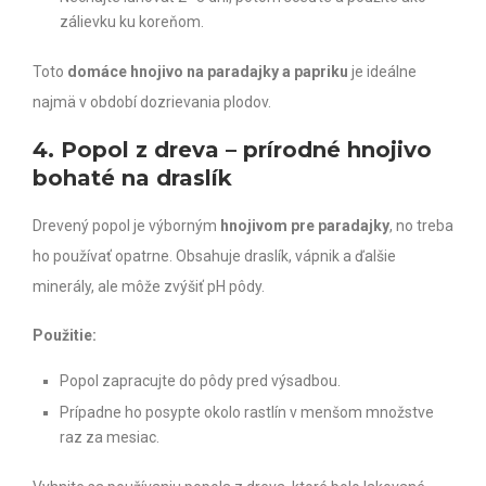
zálievku ku koreňom.
Toto
domáce hnojivo na paradajky a papriku
je ideálne
najmä v období dozrievania plodov.
4. Popol z dreva – prírodné hnojivo
bohaté na draslík
Drevený popol je výborným
hnojivom pre paradajky
, no treba
ho používať opatrne. Obsahuje draslík, vápnik a ďalšie
minerály, ale môže zvýšiť pH pôdy.
Použitie:
Popol zapracujte do pôdy pred výsadbou.
Prípadne ho posypte okolo rastlín v menšom množstve
raz za mesiac.