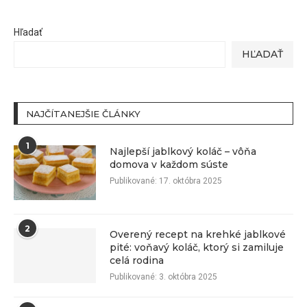
Hľadať
HĽADAŤ
NAJČÍTANEJŠIE ČLÁNKY
1
Najlepší jablkový koláč – vôňa
domova v každom súste
Publikované:
17. októbra 2025
2
Overený recept na krehké jablkové
pité: voňavý koláč, ktorý si zamiluje
celá rodina
Publikované:
3. októbra 2025