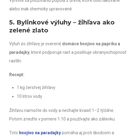
Vyhnite sa používaniu popola z dreva, ktoré bolo lakované
alebo inak chemicky upravované.
5. Bylinkové výluhy – žihľava ako
zelené zlato
Výluh zo žihľavy je overené
domáce hnojivo na papriku a
paradajky
, ktoré podporuje rast a posilňuje obranyschopnosť
rastlín.
Recept:
1 kg čerstvej žihľavy
10 litrov vody
Žihľavu namočte do vody a nechajte kvasiť 1–2 týždne.
Potom zrieďte v pomere 1:10 a používajte ako zálievku.
Toto
hnojivo na paradajky
pomáha aj proti škodcom a