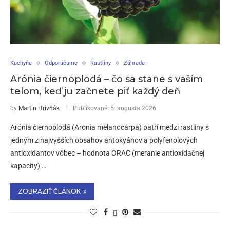
Kuchyňa
Odporúčame
Rastliny
Záhrada
Arónia čiernoplodá – čo sa stane s vaším
telom, keď ju začnete piť každý deň
by
Martin Hrivňák
Publikované:
5. augusta 2026
Arónia čiernoplodá (Aronia melanocarpa) patrí medzi rastliny s
jedným z najvyšších obsahov antokyánov a polyfenolových
antioxidantov vôbec – hodnota ORAC (meranie antioxidačnej
kapacity) …
ZOBRAZIŤ ČLÁNOK