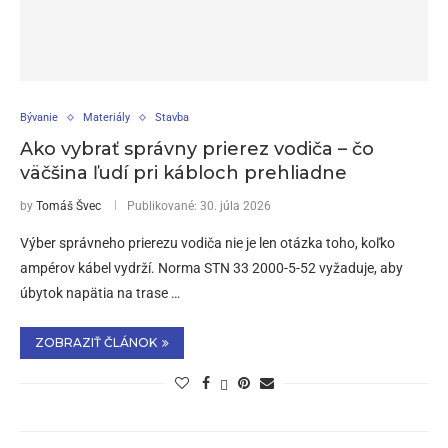
Bývanie
Materiály
Stavba
Ako vybrať správny prierez vodiča – čo
väčšina ľudí pri kábloch prehliadne
by
Tomáš Švec
Publikované:
30. júla 2026
Výber správneho prierezu vodiča nie je len otázka toho, koľko
ampérov kábel vydrží. Norma STN 33 2000-5-52 vyžaduje, aby
úbytok napätia na trase …
ZOBRAZIŤ ČLÁNOK