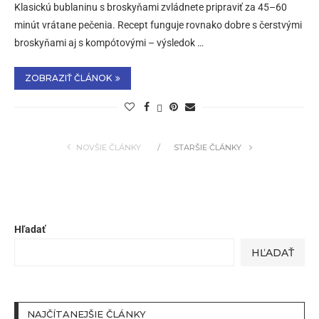
Klasickú bublaninu s broskyňami zvládnete pripraviť za 45–60
minút vrátane pečenia. Recept funguje rovnako dobre s čerstvými
broskyňami aj s kompótovými – výsledok …
ZOBRAZIŤ ČLÁNOK
NOVŠIE ČLÁNKY
STARŠIE ČLÁNKY
Hľadať
HĽADAŤ
NAJČÍTANEJŠIE ČLÁNKY