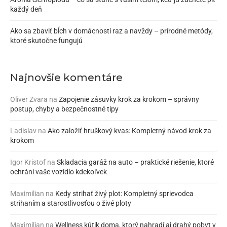
každý deň
Ako sa zbaviť bĺch v domácnosti raz a navždy – prírodné metódy,
ktoré skutočne fungujú
Najnovšie komentáre
Oliver Zvara
na
Zapojenie zásuvky krok za krokom – správny
postup, chyby a bezpečnostné tipy
Ladislav
na
Ako založiť hruškový kvas: Kompletný návod krok za
krokom
Igor Kristof
na
Skladacia garáž na auto – praktické riešenie, ktoré
ochráni vaše vozidlo kdekoľvek
Maximilian
na
Kedy strihať živý plot: Kompletný sprievodca
strihaním a starostlivosťou o živé ploty
Maximilian
na
Wellness kútik doma, ktorý nahradí aj drahý pobyt v