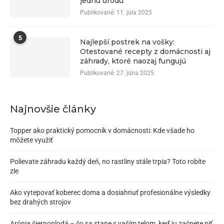
jednu úrodu
Publikované:
11. júla 2025
5
Najlepší postrek na vošky:
Otestované recepty z domácnosti aj
záhrady, ktoré naozaj fungujú
Publikované:
27. júna 2025
Najnovšie články
Topper ako praktický pomocník v domácnosti: Kde všade ho
môžete využiť
Polievate záhradu každý deň, no rastliny stále trpia? Toto robíte
zle
Ako vytepovať koberec doma a dosiahnuť profesionálne výsledky
bez drahých strojov
Arónia čiernoplodá – čo sa stane s vaším telom, keď ju začnete piť