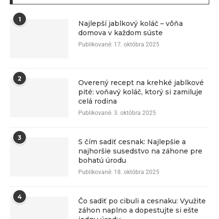
1
Najlepší jablkový koláč – vôňa
domova v každom súste
Publikované:
17. októbra 2025
2
Overený recept na krehké jablkové
pité: voňavý koláč, ktorý si zamiluje
celá rodina
Publikované:
3. októbra 2025
3
S čím sadiť cesnak: Najlepšie a
najhoršie susedstvo na záhone pre
bohatú úrodu
Publikované:
18. októbra 2025
4
Čo sadiť po cibuli a cesnaku: Využite
záhon naplno a dopestujte si ešte