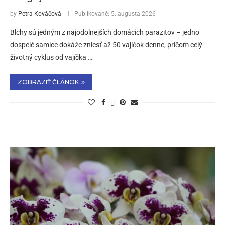
by
Petra Kováčová
Publikované:
5. augusta 2026
Blchy sú jedným z najodolnejších domácich parazitov – jedno
dospelé samice dokáže zniesť až 50 vajíčok denne, pričom celý
životný cyklus od vajíčka …
ZOBRAZIŤ ČLÁNOK