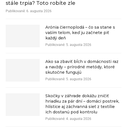
stále trpia? Toto robíte zle
Publikované:
6. augusta 2026
Arónia čiernoplodá – čo sa stane s
vaším telom, keď ju začnete piť
každý deň
Publikované:
5. augusta 2026
Ako sa zbaviť bĺch v domácnosti raz
a navždy – prírodné metódy, ktoré
skutočne fungujú
Publikované:
5. augusta 2026
Skočky v záhrade dokážu zničiť
hriadku za pár dní – domáci postrek,
hlístice aj záchranná sieť z textílie
ich dostanú pod kontrolu
Publikované:
4. augusta 2026