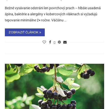
Bežné vysávanie odstráni len povrchový prach – hlbšie usadená
špina, baktérie a alergény v kobercových vláknach si vyžadujú
tepovanie minimálne 2× ročne. Väčšinu …
ZOBRAZIŤ ČLÁNOK