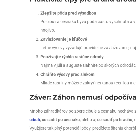
Zlepšite pôdu pred výsadbou
Po cibuli a cesnaku býva pôda často vyschnutá a v
hnojivo.
Zavlažovanie je kľúčové
Letné výsevy vyžadujú pravidelné zavlažovanie, n
Používajte rýchlo rastúce odrody
Najmä v júli a auguste siahnite po skorých odrodách
Chráňte výsevy pred slnkom
Mladé rastliny môžete zakryť netkanou textíliou al
Záver: Záhon nemusí odpočívať
Mnoho záhradkárov po zbere cibule a cesnaku necháva záh
cibuli
,
čo sadiť po cesnaku
, alebo aj
čo sadiť po hrachu
, 
Využijete tak plný potenciál pôdy, predídete šíreniu chorô