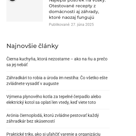
Najlepší postrek na vošky:
Otestované recepty z
domácnosti aj záhrady,
ktoré naozaj fungujú
Publikované:
27. júna 2025
Najnovšie články
Čierna kuchyňa, ktorá nezostarne – ako na ňu a prečo
sa jej nebáť
Záhradkári to robia a úroda im nestíha: Čo všetko ešte
zvládnete vysadiť v auguste
Výmena plynového kotla za tepelné čerpadlo alebo
elektrický kotol sa oplatí len vtedy, keď viete toto
Arónia čiernoplodá, ktorú zvládne pestovať každý
záhradkár bez skúseností
Praktické triky, ako si uľahčiť varenie a organizáciu