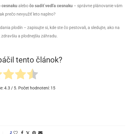
e cesnaku
alebo
čo sadiť vedľa cesnaku
– správne plánovanie vám
Tak prečo nevyužiť leto naplno?
ania plodín – zapisujte si, kde ste čo pestovali, a sledujte, ako na
 zdravšiu a plodnejšiu záhradu.
áčil tento článok?
ie:
4.3
/ 5. Počet hodnotení:
15
2