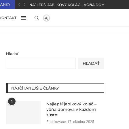
LÁNKY
NAJLEPŠÍ JABLKOVÝ KOLÁČ – VÔŇA DOMOVA V KAŽD
KONTAKT
Hľadať
HĽADAŤ
NAJČÍTANEJŠIE ČLÁNKY
1
Najlepší jablkový koláč –
vôňa domova v každom
súste
Publikované:
17. októbra 2025