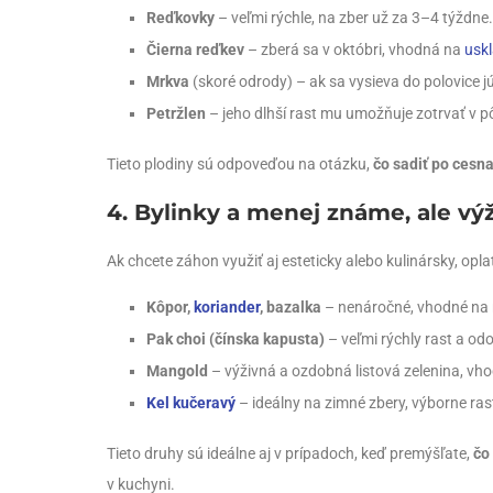
Reďkovky
– veľmi rýchle, na zber už za 3–4 týždn
Čierna reďkev
– zberá sa v októbri, vhodná na
usk
Mrkva
(skoré odrody) – ak sa vysieva do polovice jú
Petržlen
– jeho dlhší rast mu umožňuje zotrvať v 
Tieto plodiny sú odpoveďou na otázku,
čo sadiť po cesn
4. Bylinky a menej známe, ale vý
Ak chcete záhon využiť aj esteticky alebo kulinársky, oplat
Kôpor,
koriander
, bazalka
– nenáročné, vhodné na r
Pak choi (čínska kapusta)
– veľmi rýchly rast a odo
Mangold
– výživná a ozdobná listová zelenina, vho
Kel kučeravý
– ideálny na zimné zbery, výborne rasti
Tieto druhy sú ideálne aj v prípadoch, keď premýšľate,
čo
v kuchyni.