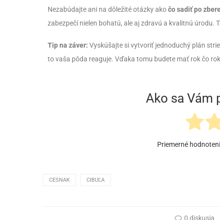
Nezabúdajte ani na dôležité otázky ako
čo sadiť po zber
zabezpečí nielen bohatú, ale aj zdravú a kvalitnú úrodu. 
Tip na záver:
Vyskúšajte si vytvoriť jednoduchý plán stried
to vaša pôda reaguje. Vďaka tomu budete mať rok čo rok
Ako sa Vám p
Priemerné hodnoten
CESNAK
CIBUĽA
0 diskusia