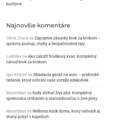
kuchyne
Najnovšie komentáre
Oliver Zvara
na
Zapojenie zásuvky krok za krokom –
správny postup, chyby a bezpečnostné tipy
Ladislav
na
Ako založiť hruškový kvas: Kompletný
návod krok za krokom
Igor Kristof
na
Skladacia garáž na auto – praktické
riešenie, ktoré ochráni vaše vozidlo kdekoľvek
Maximilian
na
Kedy strihať živý plot: Kompletný
sprievodca strihaním a starostlivosťou o živé ploty
Maximilian
na
Wellness kútik doma, ktorý nahradí aj
drahý pobyt v kúpeľoch