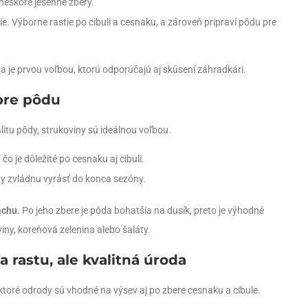
neskoré jesenné zbery.
e. Výborne rastie po cibuli a cesnaku, a zároveň pripraví pôdu pre
ina je prvou voľbou, ktorú odporúčajú aj skúsení záhradkári.
 pre pôdu
litu pôdy, strukoviny sú ideálnou voľbou.
o je dôležité po cesnaku aj cibuli.
ody zvládnu vyrásť do konca sezóny.
achu
. Po jeho zbere je pôda bohatšia na dusík, preto je výhodné
viny, koreňová zelenina alebo šaláty.
a rastu, ale kvalitná úroda
ktoré odrody sú vhodné na výsev aj po zbere cesnaku a cibule.