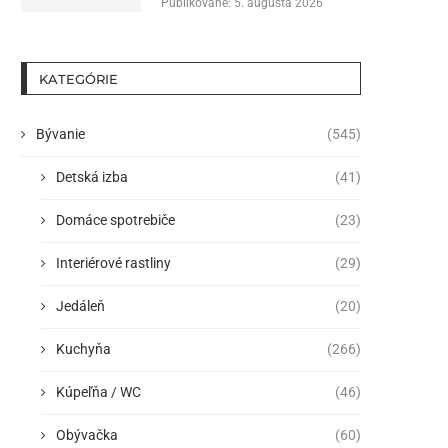
Publikované:
5. augusta 2026
KATEGÓRIE
Bývanie
(545)
Detská izba
(41)
Domáce spotrebiče
(23)
Interiérové rastliny
(29)
Jedáleň
(20)
Kuchyňa
(266)
Kúpeľňa / WC
(46)
Obývačka
(60)