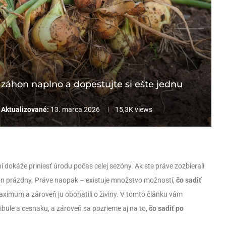
e záhon naplno a dopestujte si ešte jednu
Aktualizované:
13. marca 2026
15,3K
views
 dokáže priniesť úrodu počas celej sezóny. Ak ste práve zozbierali
on prázdny. Práve naopak – existuje množstvo možností,
čo sadiť
 maximum a zároveň ju obohatili o živiny. V tomto článku vám
ibule a cesnaku, a zároveň sa pozrieme aj na to,
čo sadiť po