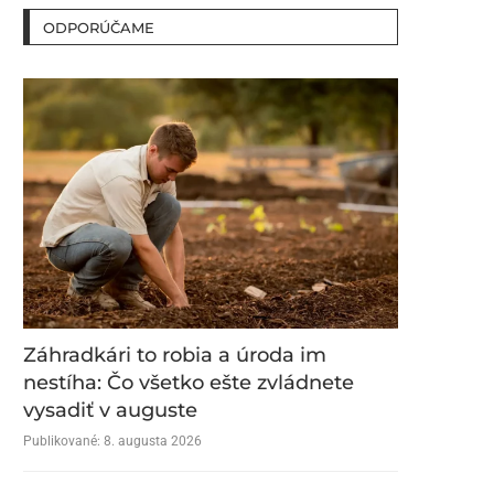
ODPORÚČAME
Záhradkári to robia a úroda im
nestíha: Čo všetko ešte zvládnete
vysadiť v auguste
Publikované:
8. augusta 2026