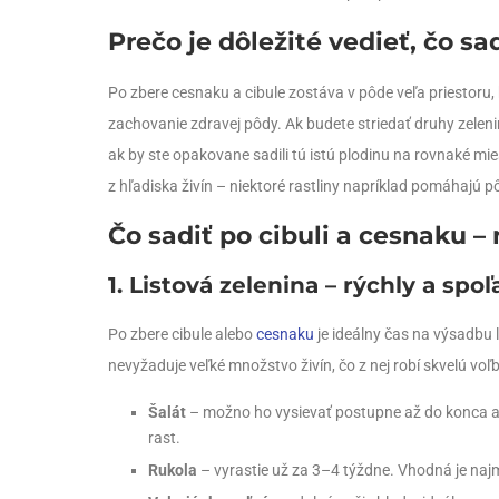
Prečo je dôležité vedieť, čo sa
Po zbere cesnaku a cibule zostáva v pôde veľa priestoru, k
zachovanie zdravej pôdy. Ak budete striedať druhy zelenin
ak by ste opakovane sadili tú istú plodinu na rovnaké mie
z hľadiska živín – niektoré rastliny napríklad pomáhajú 
Čo sadiť po cibuli a cesnaku –
1. Listová zelenina – rýchly a spo
Po zbere cibule alebo
cesnaku
je ideálny čas na výsadbu 
nevyžaduje veľké množstvo živín, čo z nej robí skvelú voľ
Šalát
– možno ho vysievať postupne až do konca au
rast.
Rukola
– vyrastie už za 3–4 týždne. Vhodná je na