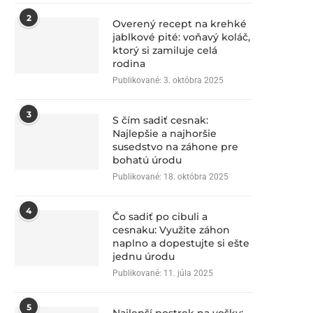
2
Overený recept na krehké
jablkové pité: voňavý koláč,
ktorý si zamiluje celá
rodina
Publikované:
3. októbra 2025
3
S čím sadiť cesnak:
Najlepšie a najhoršie
susedstvo na záhone pre
bohatú úrodu
Publikované:
18. októbra 2025
4
Čo sadiť po cibuli a
cesnaku: Využite záhon
naplno a dopestujte si ešte
jednu úrodu
Publikované:
11. júla 2025
5