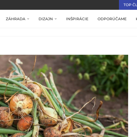
TOP Č
ZÁHRADA
DIZAJN
INŠPIRÁCIE
ODPORÚČAME