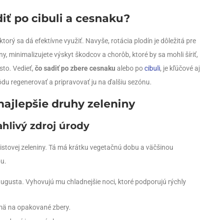
diť po cibuli a cesnaku?
torý sa dá efektívne využiť. Navyše, rotácia plodín je dôležitá pre
y, minimalizujete výskyt škodcov a chorôb, ktoré by sa mohli šíriť,
sto. Vedieť,
čo sadiť po zbere cesnaku
alebo po
cibuli
, je kľúčové aj
pôdu regenerovať a pripravovať ju na ďalšiu sezónu.
 najlepšie druhy zeleniny
ľahlivý zdroj úrody
listovej zeleniny. Tá má krátku vegetačnú dobu a väčšinou
bu.
gusta. Vyhovujú mu chladnejšie noci, ktoré podporujú rýchly
jmä na opakované zbery.