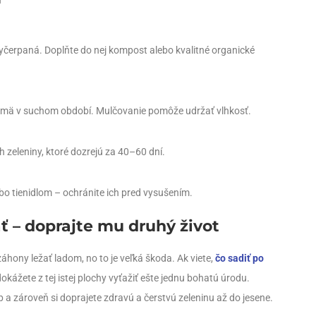
yčerpaná. Doplňte do nej kompost alebo kvalitné organické
ajmä v suchom období. Mulčovanie pomôže udržať vlhkosť.
 zeleniny, ktoré dozrejú za 40–60 dní.
ebo tienidlom – ochránite ich pred vysušením.
 – doprajte mu druhý život
ony ležať ladom, no to je veľká škoda. Ak viete,
čo sadiť po
dokážete z tej istej plochy vyťažiť ešte jednu bohatú úrodu.
b a zároveň si doprajete zdravú a čerstvú zeleninu až do jesene.