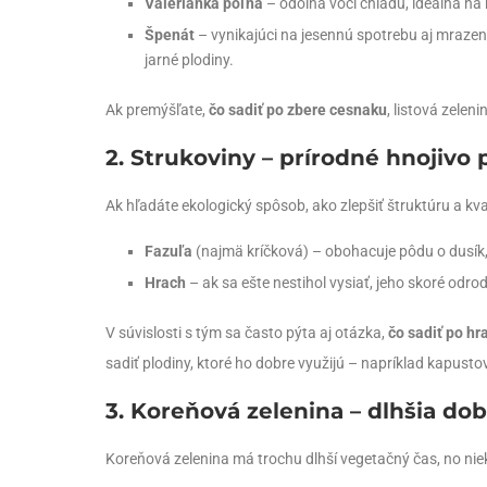
Valeriánka poľná
– odolná voči chladu, ideálna na 
Špenát
– vynikajúci na jesennú spotrebu aj mrazeni
jarné plodiny.
Ak premýšľate,
čo sadiť po zbere cesnaku
, listová zelen
2. Strukoviny – prírodné hnojivo
Ak hľadáte ekologický spôsob, ako zlepšiť štruktúru a kva
Fazuľa
(najmä kríčková) – obohacuje pôdu o dusík, č
Hrach
– ak sa ešte nestihol vysiať, jeho skoré odr
V súvislosti s tým sa často pýta aj otázka,
čo sadiť po hr
sadiť plodiny, ktoré ho dobre využijú – napríklad kapusto
3. Koreňová zelenina – dlhšia dob
Koreňová zelenina má trochu dlhší vegetačný čas, no nie