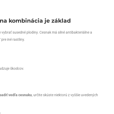
na kombinácia je základ
e vybrať susedné plodiny. Cesnak má silné antibakteriálne a
pre iné rastliny.
udzuje škodcov.
sadiť vedľa cesnaku
, určite skúste niektorú z vyššie uvedených
u