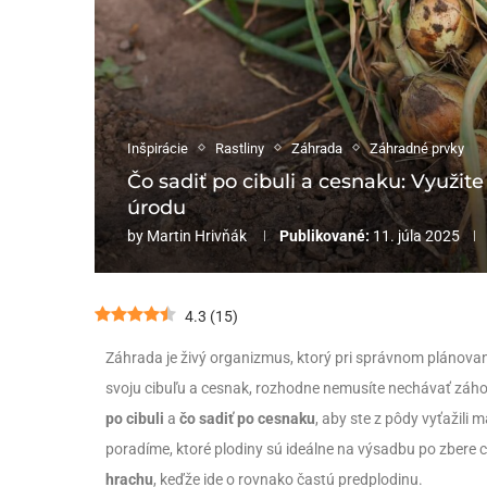
Inšpirácie
Rastliny
Záhrada
Záhradné prvky
Čo sadiť po cibuli a cesnaku: Využit
úrodu
by
Martin Hrivňák
Publikované:
11. júla 2025
4.3
(
15
)
Záhrada je živý organizmus, ktorý pri správnom plánovaní
svoju cibuľu a cesnak, rozhodne nemusíte nechávať záh
po cibuli
a
čo sadiť po cesnaku
, aby ste z pôdy vyťažili
poradíme, ktoré plodiny sú ideálne na výsadbu po zbere c
hrachu
, keďže ide o rovnako častú predplodinu.