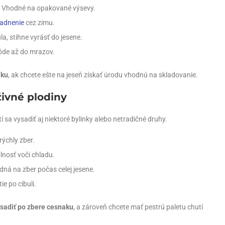
e. Vhodné na opakované výsevy.
ladnenie
cez zimu.
la, stihne vyrásť do jesene.
pôde až do mrazov.
aku
, ak chcete ešte na jeseň získať úrodu vhodnú na skladovanie.
živné plodiny
í sa vysadiť aj niektoré bylinky alebo netradičné druhy.
ýchly zber.
lnosť voči chladu.
dná na zber počas celej jesene.
e po cibuli.
 sadiť po zbere cesnaku
, a zároveň chcete mať pestrú paletu chutí