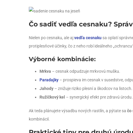
Čo sadiť vedľa cesnaku? Správ
Nielen po cesnaku, ale aj
vedľa cesnaku
sa oplatí správn
protiplesňové účinky, čo z neho robí ideálneho „ochrancu“ 
Výborné kombinácie:
Mrkva
– cesnak odpudzuje mrkvovú mušku.
Paradajky
– prospieva im cesnak v susedstve, odp
Jahody
– znižuje riziko plesní a škodcov na listoch.
Ružičkový kel
– synergický efekt pre zdravú úrodu.
Ak teda plánujete výsadbu nových rastlín, a pýtate sa
čo 
kombinácií.
Praktické tipy pre druhú úrod