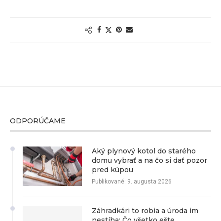
ODPORÚČAME
Aký plynový kotol do starého
domu vybrať a na čo si dať pozor
pred kúpou
Publikované:
9. augusta 2026
Záhradkári to robia a úroda im
nestíha: Čo všetko ešte