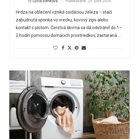
by
Lucia Benková
Publikované:
25. júna 2026
Hrdza na oblečení vzniká oxidáciou železa – stačí
zabudnutá sponka vo vrecku, kovový zips alebo
kontakt s plotom. Čerstvá škvrna sa dá odstrániť do 1–
2 hodín pomocou domácich prostriedkov, zastaraná …