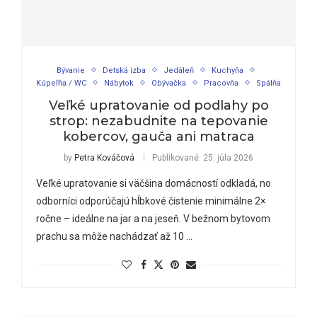
Bývanie
Detská izba
Jedáleň
Kuchyňa
Kúpeľňa / WC
Nábytok
Obývačka
Pracovňa
Spálňa
Veľké upratovanie od podlahy po
strop: nezabudnite na tepovanie
kobercov, gauča ani matraca
by
Petra Kováčová
Publikované:
25. júla 2026
Veľké upratovanie si väčšina domácností odkladá, no
odborníci odporúčajú hĺbkové čistenie minimálne 2×
ročne – ideálne na jar a na jeseň. V bežnom bytovom
prachu sa môže nachádzať až 10 …