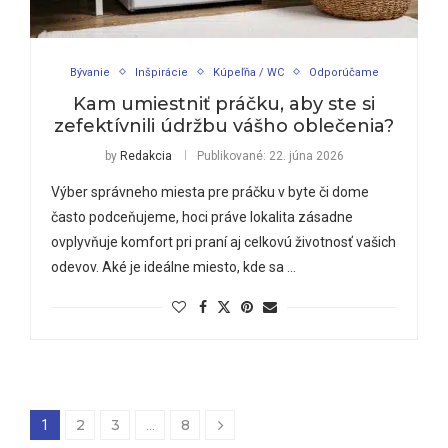
Bývanie
Inšpirácie
Kúpeľňa / WC
Odporúčame
Kam umiestniť práčku, aby ste si
zefektívnili údržbu vášho oblečenia?
by
Redakcia
Publikované:
22. júna 2026
Výber správneho miesta pre práčku v byte či dome
často podceňujeme, hoci práve lokalita zásadne
ovplyvňuje komfort pri praní aj celkovú životnosť vašich
odevov. Aké je ideálne miesto, kde sa …
2
3
8
1
…