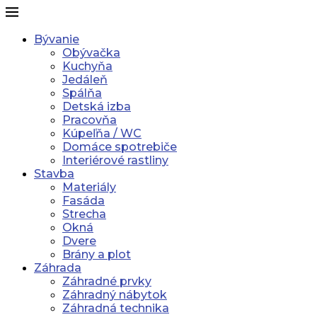
Bývanie
Obývačka
Kuchyňa
Jedáleň
Spálňa
Detská izba
Pracovňa
Kúpeľňa / WC
Domáce spotrebiče
Interiérové rastliny
Stavba
Materiály
Fasáda
Strecha
Okná
Dvere
Brány a plot
Záhrada
Záhradné prvky
Záhradný nábytok
Záhradná technika