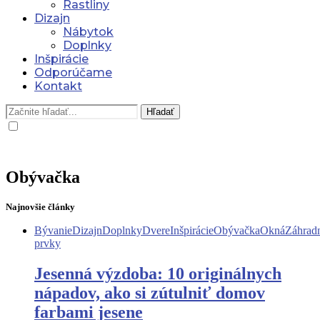
Rastliny
Dizajn
Nábytok
Doplnky
Inšpirácie
Odporúčame
Kontakt
Hľadať
Obývačka
Najnovšie články
Bývanie
Dizajn
Doplnky
Dvere
Inšpirácie
Obývačka
Okná
Záhrad
prvky
Jesenná výzdoba: 10 originálnych
nápadov, ako si zútulniť domov
farbami jesene