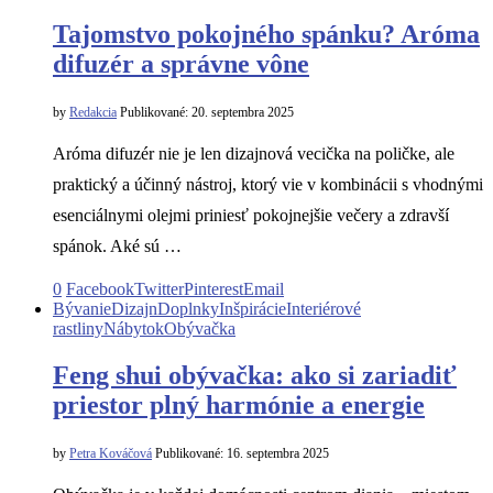
Tajomstvo pokojného spánku? Aróma
difuzér a správne vône
by
Redakcia
Publikované:
20. septembra 2025
Aróma difuzér nie je len dizajnová vecička na poličke, ale
praktický a účinný nástroj, ktorý vie v kombinácii s vhodnými
esenciálnymi olejmi priniesť pokojnejšie večery a zdravší
spánok. Aké sú …
0
Facebook
Twitter
Pinterest
Email
Bývanie
Dizajn
Doplnky
Inšpirácie
Interiérové
rastliny
Nábytok
Obývačka
Feng shui obývačka: ako si zariadiť
priestor plný harmónie a energie
by
Petra Kováčová
Publikované:
16. septembra 2025