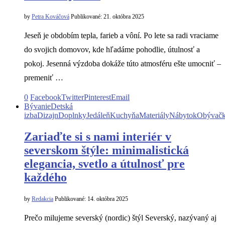
by
Petra Kováčová
Publikované:
21. októbra 2025
Jeseň je obdobím tepla, farieb a vôní. Po lete sa radi vraciame
do svojich domovov, kde hľadáme pohodlie, útulnosť a
pokoj. Jesenná výzdoba dokáže túto atmosféru ešte umocniť –
premeniť …
0
Facebook
Twitter
Pinterest
Email
Bývanie
Detská
izba
Dizajn
Doplnky
Jedáleň
Kuchyňa
Materiály
Nábytok
Obývač
Zariaďte si s nami interiér v
severskom štýle: minimalistická
elegancia, svetlo a útulnosť pre
každého
by
Redakcia
Publikované:
14. októbra 2025
Prečo milujeme severský (nordic) štýl Severský, nazývaný aj