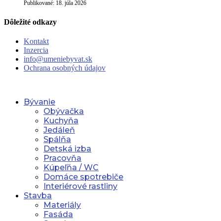
Publikované:
18. júla 2026
Dôležité odkazy
Kontakt
Inzercia
info@umeniebyvat.sk
Ochrana osobných údajov
Bývanie
Obývačka
Kuchyňa
Jedáleň
Spálňa
Detská izba
Pracovňa
Kúpeľňa / WC
Domáce spotrebiče
Interiérové rastliny
Stavba
Materiály
Fasáda