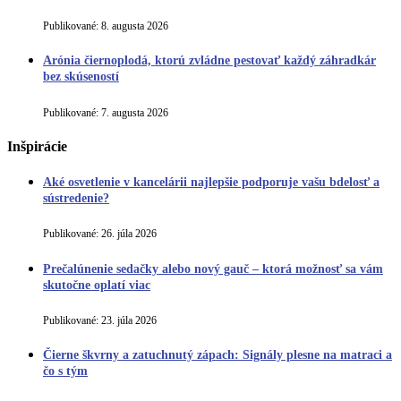
Publikované:
8. augusta 2026
Arónia čiernoplodá, ktorú zvládne pestovať každý záhradkár
bez skúseností
Publikované:
7. augusta 2026
Inšpirácie
Aké osvetlenie v kancelárii najlepšie podporuje vašu bdelosť a
sústredenie?
Publikované:
26. júla 2026
Prečalúnenie sedačky alebo nový gauč – ktorá možnosť sa vám
skutočne oplatí viac
Publikované:
23. júla 2026
Čierne škvrny a zatuchnutý zápach: Signály plesne na matraci a
čo s tým