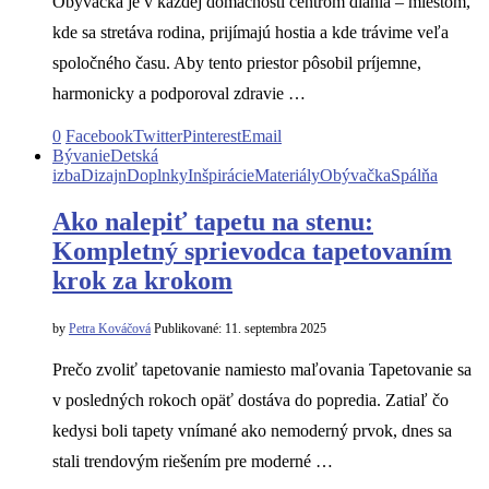
Obývačka je v každej domácnosti centrom diania – miestom,
kde sa stretáva rodina, prijímajú hostia a kde trávime veľa
spoločného času. Aby tento priestor pôsobil príjemne,
harmonicky a podporoval zdravie …
0
Facebook
Twitter
Pinterest
Email
Bývanie
Detská
izba
Dizajn
Doplnky
Inšpirácie
Materiály
Obývačka
Spálňa
Ako nalepiť tapetu na stenu:
Kompletný sprievodca tapetovaním
krok za krokom
by
Petra Kováčová
Publikované:
11. septembra 2025
Prečo zvoliť tapetovanie namiesto maľovania Tapetovanie sa
v posledných rokoch opäť dostáva do popredia. Zatiaľ čo
kedysi boli tapety vnímané ako nemoderný prvok, dnes sa
stali trendovým riešením pre moderné …