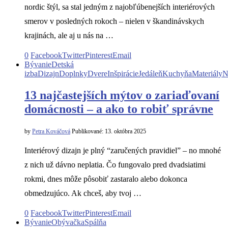
nordic štýl, sa stal jedným z najobľúbenejších interiérových
smerov v posledných rokoch – nielen v škandinávskych
krajinách, ale aj u nás na …
0
Facebook
Twitter
Pinterest
Email
Bývanie
Detská
izba
Dizajn
Doplnky
Dvere
Inšpirácie
Jedáleň
Kuchyňa
Materiály
N
13 najčastejších mýtov o zariaďovaní
domácnosti – a ako to robiť správne
by
Petra Kováčová
Publikované:
13. októbra 2025
Interiérový dizajn je plný “zaručených pravidiel” – no mnohé
z nich už dávno neplatia. Čo fungovalo pred dvadsiatimi
rokmi, dnes môže pôsobiť zastaralo alebo dokonca
obmedzujúco. Ak chceš, aby tvoj …
0
Facebook
Twitter
Pinterest
Email
Bývanie
Obývačka
Spálňa