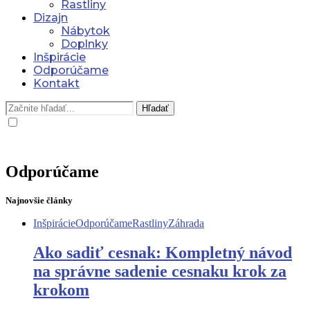
Rastliny
Dizajn
Nábytok
Doplnky
Inšpirácie
Odporúčame
Kontakt
Hľadať
Odporúčame
Najnovšie články
Inšpirácie
Odporúčame
Rastliny
Záhrada
Ako sadiť cesnak: Kompletný návod
na správne sadenie cesnaku krok za
krokom