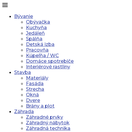
Bývanie
Obývačka
Kuchyňa
Jedáleň
Spálňa
Detská izba
Pracovňa
Kúpeľňa / WC
Domáce spotrebiče
Interiérové rastliny
Stavba
Materiály
Fasáda
Strecha
Okná
Dvere
Brány a plot
Záhrada
Záhradné prvky
Záhradný nábytok
Záhradná technika