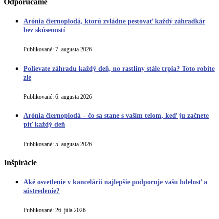
Odporúčame
Arónia čiernoplodá, ktorú zvládne pestovať každý záhradkár
bez skúseností
Publikované:
7. augusta 2026
Polievate záhradu každý deň, no rastliny stále trpia? Toto robíte
zle
Publikované:
6. augusta 2026
Arónia čiernoplodá – čo sa stane s vaším telom, keď ju začnete
piť každý deň
Publikované:
5. augusta 2026
Inšpirácie
Aké osvetlenie v kancelárii najlepšie podporuje vašu bdelosť a
sústredenie?
Publikované:
26. júla 2026