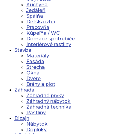
Kuchyňa
Jedáleň
Spálňa
Detská izba
Pracovňa
Kúpeľňa / WC
Domáce spotrebiče
Interiérové rastliny
Stavba
Materiály
Fasáda
Strecha
Okná
Dvere
Brány a plot
Záhrada
Záhradné prvky
Záhradný nábytok
Záhradná technika
Rastliny
Dizajn
Nábytok
Doplnky