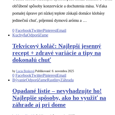
obľúbené spôsoby konzervácie a dochutenia mäsa. Vďaka
pomalej úprave pri nízkej teplote získajú domáce klobásy
jedinečnú chuť, príjemnú dymovú arómu a …
0
Facebook
Twitter
Pinterest
Email
Kuchyňa
Odporúčame
Tekvicový koláč: Najlepší jesenný
recept + zdravé variácie a tipy na
dokonalú chuť
by
Lucia Benková
Publikované:
6. novembra 2025
0
Facebook
Twitter
Pinterest
Email
Bývanie
Odporúčame
Rastliny
Záhrada
Opadané lístie – nevyhadzujte ho!
Najlepšie spôsoby, ako ho využiť na
záhrade aj pri dome