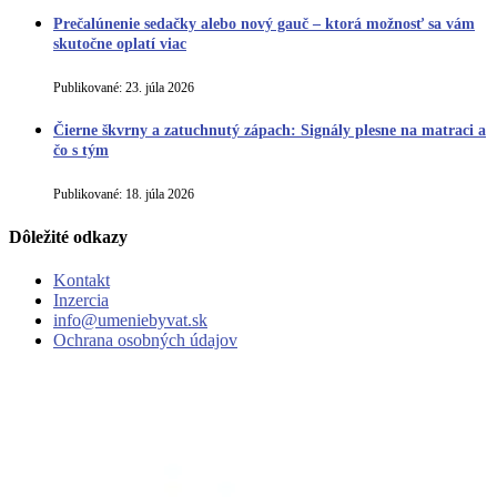
Prečalúnenie sedačky alebo nový gauč – ktorá možnosť sa vám
skutočne oplatí viac
Publikované:
23. júla 2026
Čierne škvrny a zatuchnutý zápach: Signály plesne na matraci a
čo s tým
Publikované:
18. júla 2026
Dôležité odkazy
Kontakt
Inzercia
info@umeniebyvat.sk
Ochrana osobných údajov