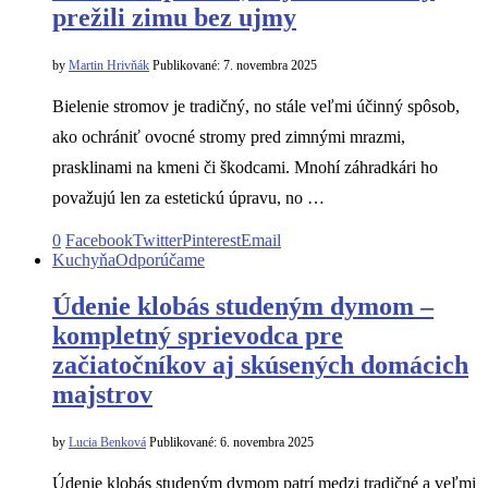
prežili zimu bez ujmy
by
Martin Hrivňák
Publikované:
7. novembra 2025
Bielenie stromov je tradičný, no stále veľmi účinný spôsob,
ako ochrániť ovocné stromy pred zimnými mrazmi,
prasklinami na kmeni či škodcami. Mnohí záhradkári ho
považujú len za estetickú úpravu, no …
0
Facebook
Twitter
Pinterest
Email
Kuchyňa
Odporúčame
Údenie klobás studeným dymom –
kompletný sprievodca pre
začiatočníkov aj skúsených domácich
majstrov
by
Lucia Benková
Publikované:
6. novembra 2025
Údenie klobás studeným dymom patrí medzi tradičné a veľmi