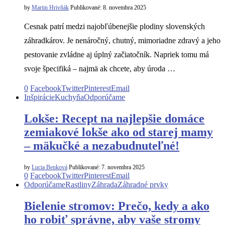
by
Martin Hrivňák
Publikované:
8. novembra 2025
Cesnak patrí medzi najobľúbenejšie plodiny slovenských
záhradkárov. Je nenáročný, chutný, mimoriadne zdravý a jeho
pestovanie zvládne aj úplný začiatočník. Napriek tomu má
svoje špecifiká – najmä ak chcete, aby úroda …
0
Facebook
Twitter
Pinterest
Email
Inšpirácie
Kuchyňa
Odporúčame
Lokše: Recept na najlepšie domáce
zemiakové lokše ako od starej mamy
– mäkučké a nezabudnuteľné!
by
Lucia Benková
Publikované:
7. novembra 2025
0
Facebook
Twitter
Pinterest
Email
Odporúčame
Rastliny
Záhrada
Záhradné prvky
Bielenie stromov: Prečo, kedy a ako
ho robiť správne, aby vaše stromy