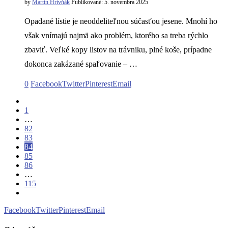
by
Martin Hrivňák
Publikované:
5. novembra 2025
Opadané lístie je neoddeliteľnou súčasťou jesene. Mnohí ho
však vnímajú najmä ako problém, ktorého sa treba rýchlo
zbaviť. Veľké kopy listov na trávniku, plné koše, prípadne
dokonca zakázané spaľovanie – …
0
Facebook
Twitter
Pinterest
Email
1
…
82
83
84
85
86
…
115
Facebook
Twitter
Pinterest
Email