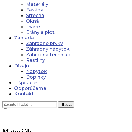
Materiály
Fasáda
Strecha
Okná
Dvere
Brány a plot
Záhrada
Záhradné prvky
Záhradný nábytok
Záhradná technika
Rastliny
Dizajn
Nábytok
Doplnky
Inšpirácie
Odporúčame
Kontakt
Hľadať
Materiály