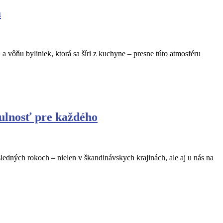
a
ôňu byliniek, ktorá sa šíri z kuchyne – presne túto atmosféru
útulnosť pre každého
sledných rokoch – nielen v škandinávskych krajinách, ale aj u nás na