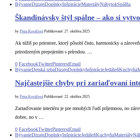
Bývanie
Dizajn
Doplnky
Inšpirácie
Materiály
Nábytok
Spálňa
Škandinávsky štýl spálne – ako si vytv
by
Petra Kováčová
Publikované:
27. októbra 2025
Ak túžiš po priestore, ktorý pôsobí čisto, harmonicky a zárove
prirodzeným prepojením s prírodou. …
0
Facebook
Twitter
Pinterest
Email
Bývanie
Detská izba
Dizajn
Doplnky
Inšpirácie
Jedáleň
Kuchyňa
M
Najčastejšie chyby pri zariaďovaní int
by
Petra Kováčová
Publikované:
22. októbra 2025
Zariaďovanie interiéru je pre mnohých ľudí príjemnou, no zá
dobre, no v …
0
Facebook
Twitter
Pinterest
Email
Bývanie
Dizajn
Doplnky
Inšpirácie
Jedáleň
Kuchyňa
Materiály
Ná