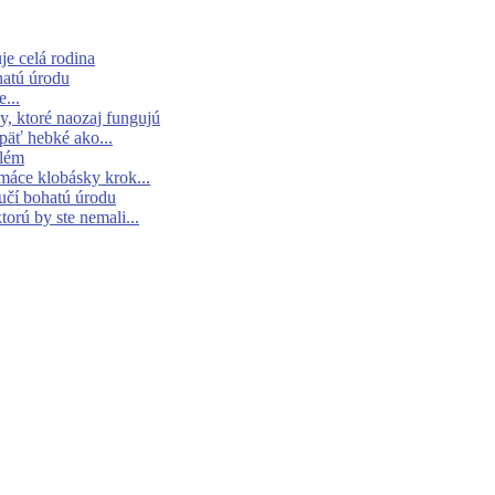
je celá rodina
hatú úrodu
...
y, ktoré naozaj fungujú
päť hebké ako...
blém
omáce klobásky krok...
učí bohatú úrodu
torú by ste nemali...