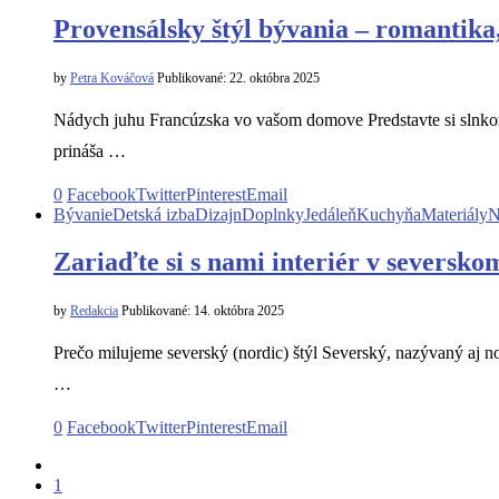
Provensálsky štýl bývania – romantika
by
Petra Kováčová
Publikované:
22. októbra 2025
Nádych juhu Francúzska vo vašom domove Predstavte si slnkom 
prináša …
0
Facebook
Twitter
Pinterest
Email
Bývanie
Detská izba
Dizajn
Doplnky
Jedáleň
Kuchyňa
Materiály
N
Zariaďte si s nami interiér v severskom
by
Redakcia
Publikované:
14. októbra 2025
Prečo milujeme severský (nordic) štýl Severský, nazývaný aj no
…
0
Facebook
Twitter
Pinterest
Email
1