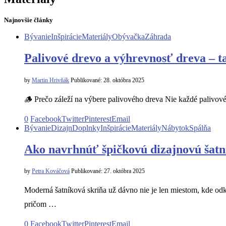
Najnovšie články
Bývanie
Inšpirácie
Materiály
Obývačka
Záhrada
Palivové drevo a výhrevnosť dreva – t
by
Martin Hrivňák
Publikované:
28. októbra 2025
🪵 Prečo záleží na výbere palivového dreva Nie každé palivov
0
Facebook
Twitter
Pinterest
Email
Bývanie
Dizajn
Doplnky
Inšpirácie
Materiály
Nábytok
Spálňa
Ako navrhnúť špičkovú dizajnovú šatní
by
Petra Kováčová
Publikované:
27. októbra 2025
Moderná šatníková skriňa už dávno nie je len miestom, kde odk
pričom …
0
Facebook
Twitter
Pinterest
Email