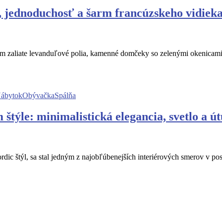
, jednoduchosť a šarm francúzskeho vidiek
zaliate levanduľové polia, kamenné domčeky so zelenými okenicami a v
ábytok
Obývačka
Spálňa
 štýle: minimalistická elegancia, svetlo a 
rdic štýl, sa stal jedným z najobľúbenejších interiérových smerov v po