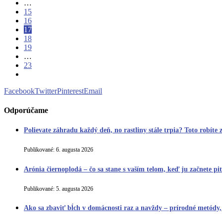
…
15
16
17
18
19
…
23
Facebook
Twitter
Pinterest
Email
Odporúčame
Polievate záhradu každý deň, no rastliny stále trpia? Toto robíte z
Publikované:
6. augusta 2026
Arónia čiernoplodá – čo sa stane s vaším telom, keď ju začnete p
Publikované:
5. augusta 2026
Ako sa zbaviť bĺch v domácnosti raz a navždy – prírodné metódy,