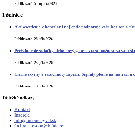
Publikované:
5. augusta 2026
Inšpirácie
Aké osvetlenie v kancelárii najlepšie podporuje vašu bdelosť a sús
Publikované:
26. júla 2026
Prečalúnenie sedačky alebo nový gauč – ktorá možnosť sa vám sku
Publikované:
23. júla 2026
Čierne škvrny a zatuchnutý zápach: Signály plesne na matraci a 
Publikované:
18. júla 2026
Dôležité odkazy
Kontakt
Inzercia
info@umeniebyvat.sk
Ochrana osobných údajov