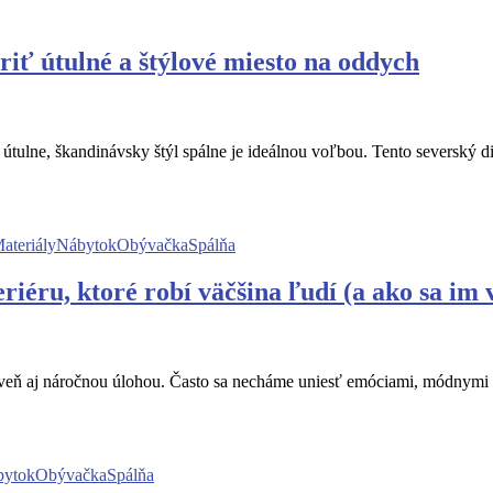
oriť útulné a štýlové miesto na oddych
ň útulne, škandinávsky štýl spálne je ideálnou voľbou. Tento severský
ateriály
Nábytok
Obývačka
Spálňa
eriéru, ktoré robí väčšina ľudí (a ako sa im
roveň aj náročnou úlohou. Často sa necháme uniesť emóciami, módnymi
bytok
Obývačka
Spálňa