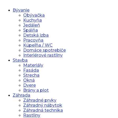
Bývanie
Obývačka
Kuchyňa
Jedáleň
Spálňa
Detská izba
Pracovňa
Kúpeľňa / WC
Domáce spotrebiče
Interiérové rastliny
Stavba
Materiály
Fasáda
Strecha
Okná
Dvere
Brány a plot
Záhrada
Záhradné prvky
Záhradný nábytok
Záhradná technika
Rastliny