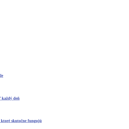
le
iť každý deň
 ktoré skutočne fungujú