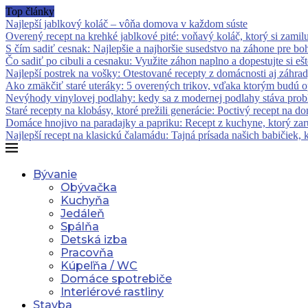
Top články
Najlepší jablkový koláč – vôňa domova v každom súste
Overený recept na krehké jablkové pité: voňavý koláč, ktorý si zamilu
S čím sadiť cesnak: Najlepšie a najhoršie susedstvo na záhone pre bo
Čo sadiť po cibuli a cesnaku: Využite záhon naplno a dopestujte si ešte
Najlepší postrek na vošky: Otestované recepty z domácnosti aj záhrad
Ako zmäkčiť staré uteráky: 5 overených trikov, vďaka ktorým budú o
Nevýhody vinylovej podlahy: kedy sa z modernej podlahy stáva pro
Staré recepty na klobásy, ktoré prežili generácie: Poctivý recept na d
Domáce hnojivo na paradajky a papriku: Recept z kuchyne, ktorý zar
Najlepší recept na klasickú čalamádu: Tajná prísada našich babičiek, k
Bývanie
Obývačka
Kuchyňa
Jedáleň
Spálňa
Detská izba
Pracovňa
Kúpeľňa / WC
Domáce spotrebiče
Interiérové rastliny
Stavba