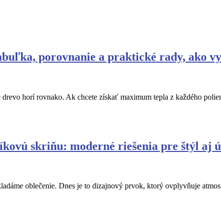
abuľka, porovnanie a praktické rady, ako vy
é drevo horí rovnako. Ak chcete získať maximum tepla z každého polie
kovú skriňu: moderné riešenia pre štýl aj ú
ladáme oblečenie. Dnes je to dizajnový prvok, ktorý ovplyvňuje atmosf