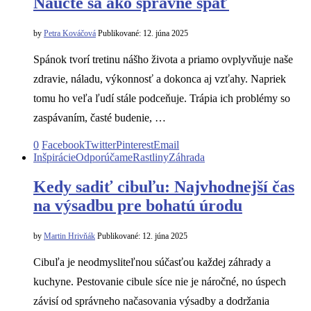
Naučte sa ako správne spať
by
Petra Kováčová
Publikované:
12. júna 2025
Spánok tvorí tretinu nášho života a priamo ovplyvňuje naše
zdravie, náladu, výkonnosť a dokonca aj vzťahy. Napriek
tomu ho veľa ľudí stále podceňuje. Trápia ich problémy so
zaspávaním, časté budenie, …
0
Facebook
Twitter
Pinterest
Email
Inšpirácie
Odporúčame
Rastliny
Záhrada
Kedy sadiť cibuľu: Najvhodnejší čas
na výsadbu pre bohatú úrodu
by
Martin Hrivňák
Publikované:
12. júna 2025
Cibuľa je neodmysliteľnou súčasťou každej záhrady a
kuchyne. Pestovanie cibule síce nie je náročné, no úspech
závisí od správneho načasovania výsadby a dodržania