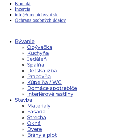
Kontakt
Inzercia
info@umeniebyvat.sk
Ochrana osobných údajov
Bývanie
Obývačka
Kuchyňa
Jedáleň
Spálňa
Detská izba
Pracovňa
Kúpeľňa / WC
Domáce spotrebiče
Interiérové rastliny
Stavba
Materiály
Fasáda
Strecha
Okná
Dvere
Brány a plot