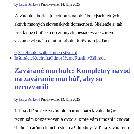
by
Lucia Benková
Publikované:
14. júna 2025
Zaváranie uhoriek je jednou z najobľúbenejších letných
aktivít mnohých slovenských domácností. Nielenže si tak
predĺžime chuť leta do zimných mesiacov, ale zároveň
získame zdravú a chutnú prílohu k rôznym jedlám. …
0
Facebook
Twitter
Pinterest
Email
Inšpirácie
Kuchyňa
Odporúčame
Rastliny
Záhrada
Zavárané marhule: Kompletný návod
na zaváranie marhúľ, aby sa
nerozvarili
by
Lucia Benková
Publikované:
13. júna 2025
1. Úvod Domáce zaváranie marhúľ patrí k základným
technikám konzervovania ovocia, ktoré vám umožní uchovať
si chuť a arómu letného slnka až do zimy. Vďaka zaváraným