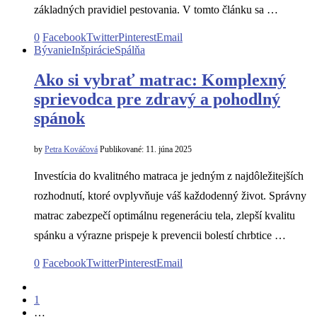
základných pravidiel pestovania. V tomto článku sa …
0
Facebook
Twitter
Pinterest
Email
Bývanie
Inšpirácie
Spálňa
Ako si vybrať matrac: Komplexný
sprievodca pre zdravý a pohodlný
spánok
by
Petra Kováčová
Publikované:
11. júna 2025
Investícia do kvalitného matraca je jedným z najdôležitejších
rozhodnutí, ktoré ovplyvňuje váš každodenný život. Správny
matrac zabezpečí optimálnu regeneráciu tela, zlepší kvalitu
spánku a výrazne prispeje k prevencii bolestí chrbtice …
0
Facebook
Twitter
Pinterest
Email
1
…