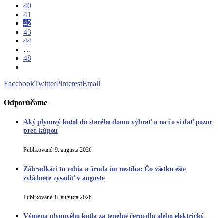
40
41
42
43
44
…
48
Facebook
Twitter
Pinterest
Email
Odporúčame
Aký plynový kotol do starého domu vybrať a na čo si dať pozor
pred kúpou
Publikované:
9. augusta 2026
Záhradkári to robia a úroda im nestíha: Čo všetko ešte
zvládnete vysadiť v auguste
Publikované:
8. augusta 2026
Výmena plynového kotla za tepelné čerpadlo alebo elektrický