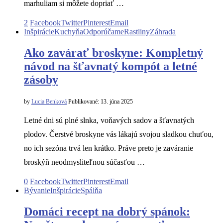
marhuliam si môžete dopriať …
2
Facebook
Twitter
Pinterest
Email
Inšpirácie
Kuchyňa
Odporúčame
Rastliny
Záhrada
Ako zavárať broskyne: Kompletný
návod na šťavnatý kompót a letné
zásoby
by
Lucia Benková
Publikované:
13. júna 2025
Letné dni sú plné slnka, voňavých sadov a šťavnatých
plodov. Čerstvé broskyne vás lákajú svojou sladkou chuťou,
no ich sezóna trvá len krátko. Práve preto je zaváranie
broskýň neodmysliteľnou súčasťou …
0
Facebook
Twitter
Pinterest
Email
Bývanie
Inšpirácie
Spálňa
Domáci recept na dobrý spánok: