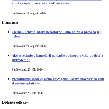
kotol sa oplatí len vtedy, keď viete toto
Publikované:
8. augusta 2026
Inšpirácie
Čierna kuchyňa, ktorá nezostarne – ako na ňu a prečo sa jej
nebáť
Publikované:
9. augusta 2026
Aké osvetlenie v kancelárii najlepšie podporuje vašu bdelosť a
sústredenie?
Publikované:
26. júla 2026
Prečalúnenie sedačky alebo nový gauč – ktorá možnosť sa vám
skutočne oplatí viac
Publikované:
23. júla 2026
Dôležité odkazy