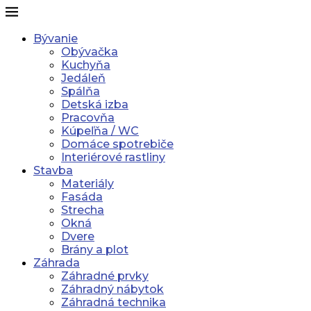
Bývanie
Obývačka
Kuchyňa
Jedáleň
Spálňa
Detská izba
Pracovňa
Kúpeľňa / WC
Domáce spotrebiče
Interiérové rastliny
Stavba
Materiály
Fasáda
Strecha
Okná
Dvere
Brány a plot
Záhrada
Záhradné prvky
Záhradný nábytok
Záhradná technika