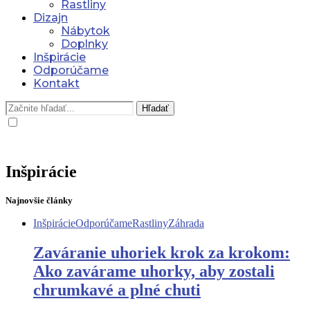
Rastliny
Dizajn
Nábytok
Doplnky
Inšpirácie
Odporúčame
Kontakt
Hľadať
Inšpirácie
Najnovšie články
Inšpirácie
Odporúčame
Rastliny
Záhrada
Zaváranie uhoriek krok za krokom:
Ako zavárame uhorky, aby zostali
chrumkavé a plné chuti