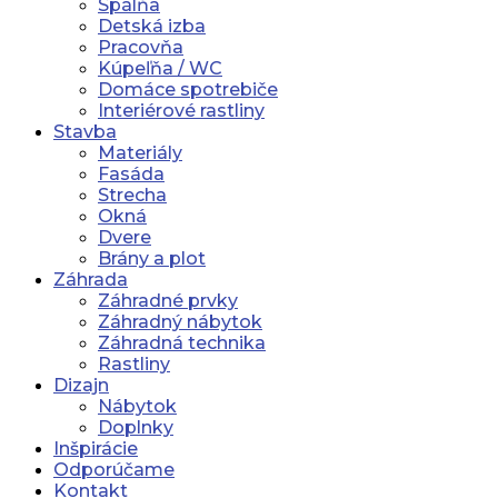
Spálňa
Detská izba
Pracovňa
Kúpeľňa / WC
Domáce spotrebiče
Interiérové rastliny
Stavba
Materiály
Fasáda
Strecha
Okná
Dvere
Brány a plot
Záhrada
Záhradné prvky
Záhradný nábytok
Záhradná technika
Rastliny
Dizajn
Nábytok
Doplnky
Inšpirácie
Odporúčame
Kontakt