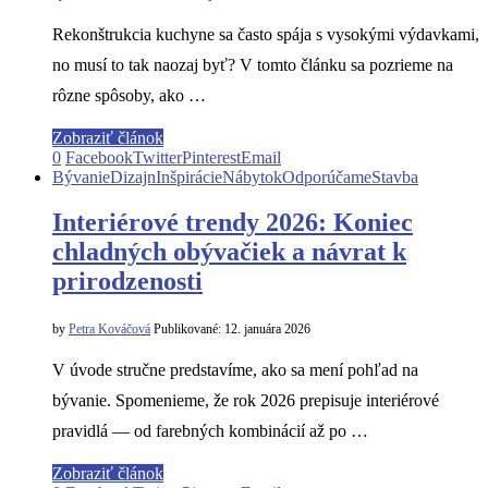
Rekonštrukcia kuchyne sa často spája s vysokými výdavkami,
no musí to tak naozaj byť? V tomto článku sa pozrieme na
rôzne spôsoby, ako …
Zobraziť článok
0
Facebook
Twitter
Pinterest
Email
Bývanie
Dizajn
Inšpirácie
Nábytok
Odporúčame
Stavba
Interiérové trendy 2026: Koniec
chladných obývačiek a návrat k
prirodzenosti
by
Petra Kováčová
Publikované:
12. januára 2026
V úvode stručne predstavíme, ako sa mení pohľad na
bývanie. Spomenieme, že rok 2026 prepisuje interiérové
pravidlá — od farebných kombinácií až po …
Zobraziť článok