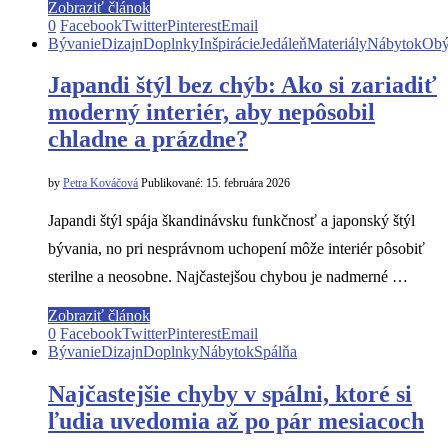
Zobraziť článok
0
Facebook
Twitter
Pinterest
Email
Bývanie
Dizajn
Doplnky
Inšpirácie
Jedáleň
Materiály
Nábytok
Obý
Japandi štýl bez chýb: Ako si zariadiť
moderný interiér, aby nepôsobil
chladne a prázdne?
by
Petra Kováčová
Publikované:
15. februára 2026
Japandi štýl spája škandinávsku funkčnosť a japonský štýl
bývania, no pri nesprávnom uchopení môže interiér pôsobiť
sterilne a neosobne. Najčastejšou chybou je nadmerné …
Zobraziť článok
0
Facebook
Twitter
Pinterest
Email
Bývanie
Dizajn
Doplnky
Nábytok
Spálňa
Najčastejšie chyby v spálni, ktoré si
ľudia uvedomia až po pár mesiacoch