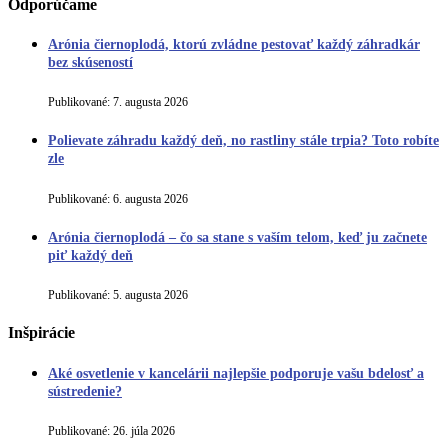
Odporúčame
Arónia čiernoplodá, ktorú zvládne pestovať každý záhradkár
bez skúseností
Publikované:
7. augusta 2026
Polievate záhradu každý deň, no rastliny stále trpia? Toto robíte
zle
Publikované:
6. augusta 2026
Arónia čiernoplodá – čo sa stane s vaším telom, keď ju začnete
piť každý deň
Publikované:
5. augusta 2026
Inšpirácie
Aké osvetlenie v kancelárii najlepšie podporuje vašu bdelosť a
sústredenie?
Publikované:
26. júla 2026