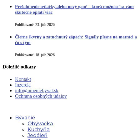
Prečalúnenie sedačky alebo nový gauč – ktorá možnosť sa vám
skutočne oplatí viac
Publikované:
23. júla 2026
Čierne škvrny a zatuchnutý zápach: Signály plesne na matraci a
čo s tým
Publikované:
18. júla 2026
Dôležité odkazy
Kontakt
Inzercia
info@umeniebyvat.sk
Ochrana osobných údajov
Bývanie
Obývačka
Kuchyňa
Jedáleň