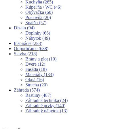
Kuchyňa
(265)
Kúpeľňa / WC
(46)
Obývačka
(60)
Pracovňa
(20)
Spálňa
(57)
Dizajn
(94)
Doplnky
(66)
Nábytok
(49)
Inšpirácie
(283)
Odporúčame
(688)
Stavba
(218)
Brány a plot
(10)
Dvere
(12)
Fasáda
(18)
Materiály
(133)
Okná
(16)
Strecha
(20)
Záhrada
(574)
Rastliny
(487)
Záhradná technika
(24)
Záhradné prvky
(140)
Záhradný nábytok
(13)