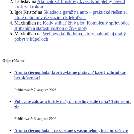
Ladislav
na
Ako založiť hruškový kvas: Kompletný návod
krok za krokom
Igor Kristof
na
Skladacia garáž na auto – praktické riešenie,
ktoré ochráni vaše vozidlo kdekoľvek
Maximilian
na
Kedy strihať živý plot: Kompletný sprievodca
strihaním a starostlivosťou o živé ploty
Maximilian
na
Wellness kútik doma, ktorý nahradí aj drahý
pobyt v kúpeľoch
Odporúčame
Arónia čiernoplodá, ktorú zvládne pestovať každý záhradkár
bez skúseností
Publikované:
7. augusta 2026
Polievate záhradu každý deň, no rastliny stále trpia? Toto robíte
zle
Publikované:
6. augusta 2026
Arónia čiernoplodá – čo sa stane s vaším telom, keď ju začnete