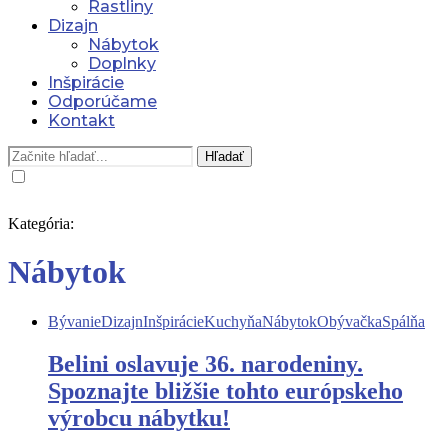
Rastliny
Dizajn
Nábytok
Doplnky
Inšpirácie
Odporúčame
Kontakt
Hľadať
Kategória:
Nábytok
Bývanie
Dizajn
Inšpirácie
Kuchyňa
Nábytok
Obývačka
Spálňa
Belini oslavuje 36. narodeniny.
Spoznajte bližšie tohto európskeho
výrobcu nábytku!