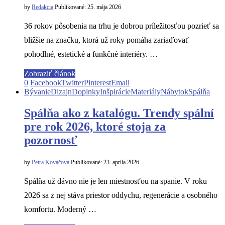
by
Redakcia
Publikované:
25. mája 2026
36 rokov pôsobenia na trhu je dobrou príležitosťou pozrieť sa
bližšie na značku, ktorá už roky pomáha zariaďovať
pohodlné, estetické a funkčné interiéry. …
Zobraziť článok
0
Facebook
Twitter
Pinterest
Email
Bývanie
Dizajn
Doplnky
Inšpirácie
Materiály
Nábytok
Spálňa
Spálňa ako z katalógu. Trendy spální
pre rok 2026, ktoré stoja za
pozornosť
by
Petra Kováčová
Publikované:
23. apríla 2026
Spálňa už dávno nie je len miestnosťou na spanie. V roku
2026 sa z nej stáva priestor oddychu, regenerácie a osobného
komfortu. Moderný …