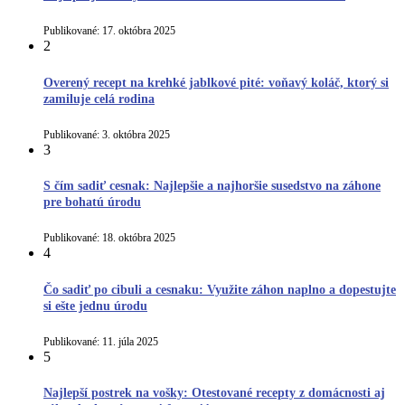
Publikované:
17. októbra 2025
2
Overený recept na krehké jablkové pité: voňavý koláč, ktorý si
zamiluje celá rodina
Publikované:
3. októbra 2025
3
S čím sadiť cesnak: Najlepšie a najhoršie susedstvo na záhone
pre bohatú úrodu
Publikované:
18. októbra 2025
4
Čo sadiť po cibuli a cesnaku: Využite záhon naplno a dopestujte
si ešte jednu úrodu
Publikované:
11. júla 2025
5
Najlepší postrek na vošky: Otestované recepty z domácnosti aj