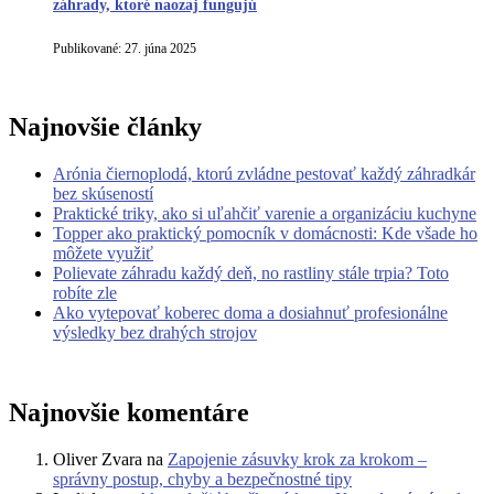
záhrady, ktoré naozaj fungujú
Publikované:
27. júna 2025
Najnovšie články
Arónia čiernoplodá, ktorú zvládne pestovať každý záhradkár
bez skúseností
Praktické triky, ako si uľahčiť varenie a organizáciu kuchyne
Topper ako praktický pomocník v domácnosti: Kde všade ho
môžete využiť
Polievate záhradu každý deň, no rastliny stále trpia? Toto
robíte zle
Ako vytepovať koberec doma a dosiahnuť profesionálne
výsledky bez drahých strojov
Najnovšie komentáre
Oliver Zvara
na
Zapojenie zásuvky krok za krokom –
správny postup, chyby a bezpečnostné tipy