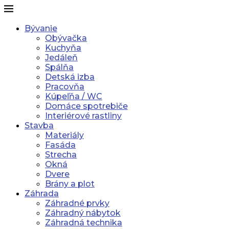
Bývanie
Obývačka
Kuchyňa
Jedáleň
Spálňa
Detská izba
Pracovňa
Kúpeľňa / WC
Domáce spotrebiče
Interiérové rastliny
Stavba
Materiály
Fasáda
Strecha
Okná
Dvere
Brány a plot
Záhrada
Záhradné prvky
Záhradný nábytok
Záhradná technika