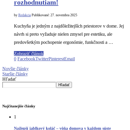
rozhodnutiam!
by
Redakcia
Publikované:
27. novembra 2025
Kuchyňa je jedným z najdôležitejších priestorov v dome. Jej
návrh si preto vyžaduje nielen zmysel pre estetiku, ale
predovšetkým pochopenie ergonómie, funkčnosti a …
Zobraziť článok
0
Facebook
Twitter
Pinterest
Email
Novšie články
Staršie články
Hľadať
Hľadať
Najčítanejšie články
1
Najlepší jablkový koláč – vôňa domova v každom súste