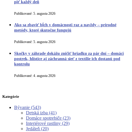
piť každý deň
Publikované:
5. augusta 2026
Ako sa zbaviť bĺch v domácnosti raz a navždy – prírodné
metódy, ktoré skutočne fungujú
Publikované:
5. augusta 2026
Skočky v záhrade dokážu zničiť hriadku za pár dní – domáci
postrek, hlístice aj záchranná sieť z textílie ich dostanú pod
kontrolu
Publikované:
4. augusta 2026
Kategórie
Bývanie
(543)
Detská izba
(41)
Domáce spotrebiče
(23)
Interiérové rastliny
(29)
Jedáleň
(20)