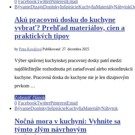
0
Facebook
Twitter
Pinterest
Email
Bývanie
Dizajn
Doplnky
Inšpirácie
Kuchyňa
Materiály
Nábytok
O
Akú pracovnú dosku do kuchyne
vybrať? Prehľad materiálov, cien a
praktických tipov
by
Petra Kováčová
Publikované:
27. decembra 2025
Výber správnej kuchynskej pracovnej dosky patrí medzi
najdôležitejšie rozhodnutia pri zariaďovaní alebo rekonštrukcii
kuchyne. Pracovná doska do kuchyne nie je len dizajnovým
prvkom …
Zobraziť článok
0
Facebook
Twitter
Pinterest
Email
Bývanie
Doplnky
Inšpirácie
Kuchyňa
Materiály
Nábytok
Nočná mora v kuchyni: Vyhnite sa
týmto zlým návrhovým