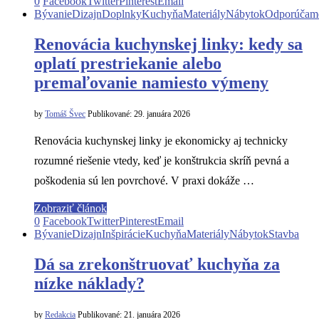
0
Facebook
Twitter
Pinterest
Email
Bývanie
Dizajn
Doplnky
Kuchyňa
Materiály
Nábytok
Odporúčam
Renovácia kuchynskej linky: kedy sa
oplatí prestriekanie alebo
premaľovanie namiesto výmeny
by
Tomáš Švec
Publikované:
29. januára 2026
Renovácia kuchynskej linky je ekonomicky aj technicky
rozumné riešenie vtedy, keď je konštrukcia skríň pevná a
poškodenia sú len povrchové. V praxi dokáže …
Zobraziť článok
0
Facebook
Twitter
Pinterest
Email
Bývanie
Dizajn
Inšpirácie
Kuchyňa
Materiály
Nábytok
Stavba
Dá sa zrekonštruovať kuchyňa za
nízke náklady?
by
Redakcia
Publikované:
21. januára 2026