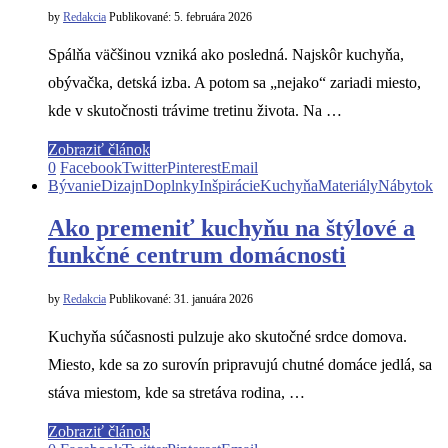
by
Redakcia
Publikované:
5. februára 2026
Spálňa väčšinou vzniká ako posledná. Najskôr kuchyňa,
obývačka, detská izba. A potom sa „nejako“ zariadi miesto,
kde v skutočnosti trávime tretinu života. Na …
Zobraziť článok
0
Facebook
Twitter
Pinterest
Email
Bývanie
Dizajn
Doplnky
Inšpirácie
Kuchyňa
Materiály
Nábytok
Ako premeniť kuchyňu na štýlové a
funkčné centrum domácnosti
by
Redakcia
Publikované:
31. januára 2026
Kuchyňa súčasnosti pulzuje ako skutočné srdce domova.
Miesto, kde sa zo surovín pripravujú chutné domáce jedlá, sa
stáva miestom, kde sa stretáva rodina, …
Zobraziť článok