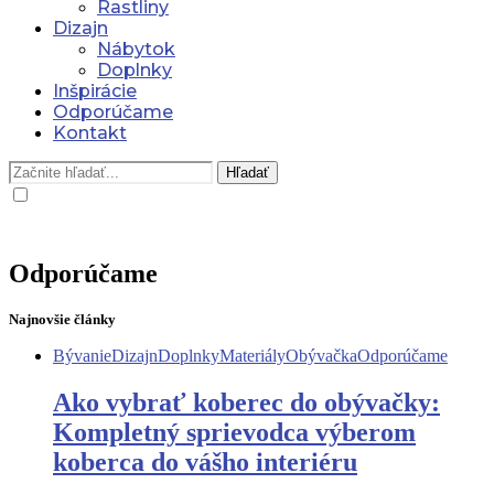
Rastliny
Dizajn
Nábytok
Doplnky
Inšpirácie
Odporúčame
Kontakt
Hľadať
Odporúčame
Najnovšie články
Bývanie
Dizajn
Doplnky
Materiály
Obývačka
Odporúčame
Ako vybrať koberec do obývačky:
Kompletný sprievodca výberom
koberca do vášho interiéru