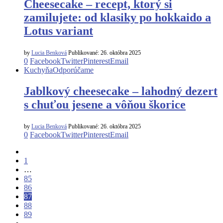
Cheesecake – recept, ktorý si
zamilujete: od klasiky po hokkaido a
Lotus variant
by
Lucia Benková
Publikované:
26. októbra 2025
0
Facebook
Twitter
Pinterest
Email
Kuchyňa
Odporúčame
Jablkový cheesecake – lahodný dezert
s chuťou jesene a vôňou škorice
by
Lucia Benková
Publikované:
26. októbra 2025
0
Facebook
Twitter
Pinterest
Email
1
…
85
86
87
88
89