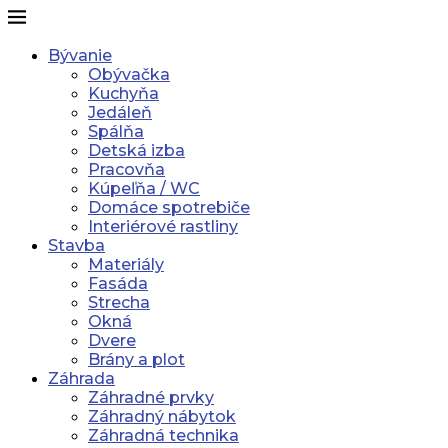
Bývanie
Obývačka
Kuchyňa
Jedáleň
Spálňa
Detská izba
Pracovňa
Kúpeľňa / WC
Domáce spotrebiče
Interiérové rastliny
Stavba
Materiály
Fasáda
Strecha
Okná
Dvere
Brány a plot
Záhrada
Záhradné prvky
Záhradný nábytok
Záhradná technika