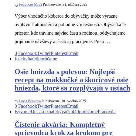
by
Petra Kováčová
Publikované:
31. októbra 2025
Výber vhodného koberca do obývačky môže výrazne
ovplyvniť atmosféru a pohodlie v miestnosti. Obývačka je
priestor, kde trávime najviac času s rodinou, oddychujeme,
prijímame návštevy a často aj pracujeme. Preto …
0
Facebook
Twitter
Pinterest
Email
Kuchyňa
Odporúčame
Osie hniezda s polevou: Najlepší
recept na mäkkučké a škoricové osie
hniezda, ktoré sa rozplývajú v ústach
by
Lucia Benková
Publikované:
30. októbra 2025
0
Facebook
Twitter
Pinterest
Email
Bývanie
Detská izba
Obývačka
Odporúčame
Pracovňa
Čistenie akvária: Kompletný
sprievodca krok za krokom pre