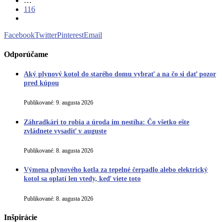
…
116
Facebook
Twitter
Pinterest
Email
Odporúčame
Aký plynový kotol do starého domu vybrať a na čo si dať pozor
pred kúpou
Publikované:
9. augusta 2026
Záhradkári to robia a úroda im nestíha: Čo všetko ešte
zvládnete vysadiť v auguste
Publikované:
8. augusta 2026
Výmena plynového kotla za tepelné čerpadlo alebo elektrický
kotol sa oplatí len vtedy, keď viete toto
Publikované:
8. augusta 2026
Inšpirácie