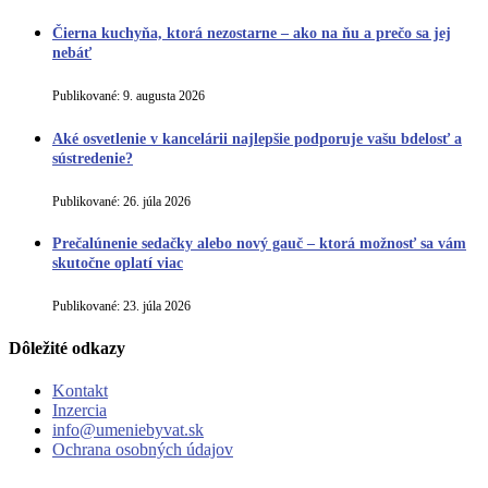
Čierna kuchyňa, ktorá nezostarne – ako na ňu a prečo sa jej
nebáť
Publikované:
9. augusta 2026
Aké osvetlenie v kancelárii najlepšie podporuje vašu bdelosť a
sústredenie?
Publikované:
26. júla 2026
Prečalúnenie sedačky alebo nový gauč – ktorá možnosť sa vám
skutočne oplatí viac
Publikované:
23. júla 2026
Dôležité odkazy
Kontakt
Inzercia
info@umeniebyvat.sk
Ochrana osobných údajov