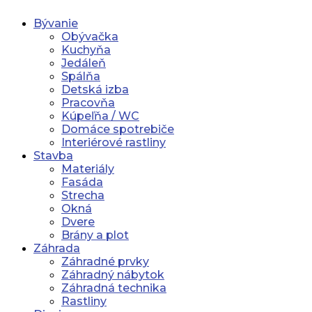
Bývanie
Obývačka
Kuchyňa
Jedáleň
Spálňa
Detská izba
Pracovňa
Kúpeľňa / WC
Domáce spotrebiče
Interiérové rastliny
Stavba
Materiály
Fasáda
Strecha
Okná
Dvere
Brány a plot
Záhrada
Záhradné prvky
Záhradný nábytok
Záhradná technika
Rastliny