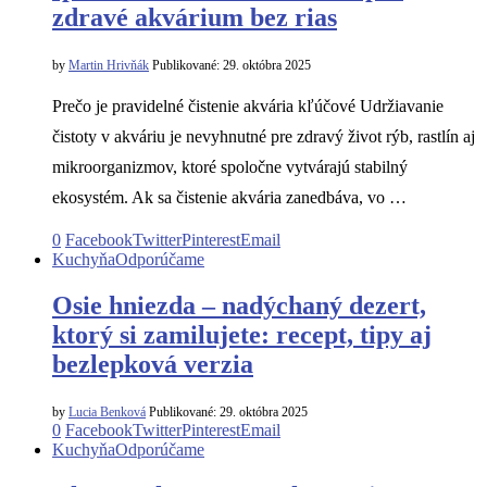
zdravé akvárium bez rias
by
Martin Hrivňák
Publikované:
29. októbra 2025
Prečo je pravidelné čistenie akvária kľúčové Udržiavanie
čistoty v akváriu je nevyhnutné pre zdravý život rýb, rastlín aj
mikroorganizmov, ktoré spoločne vytvárajú stabilný
ekosystém. Ak sa čistenie akvária zanedbáva, vo …
0
Facebook
Twitter
Pinterest
Email
Kuchyňa
Odporúčame
Osie hniezda – nadýchaný dezert,
ktorý si zamilujete: recept, tipy aj
bezlepková verzia
by
Lucia Benková
Publikované:
29. októbra 2025
0
Facebook
Twitter
Pinterest
Email
Kuchyňa
Odporúčame