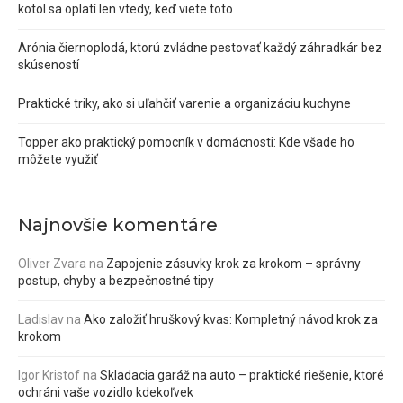
kotol sa oplatí len vtedy, keď viete toto
Arónia čiernoplodá, ktorú zvládne pestovať každý záhradkár bez
skúseností
Praktické triky, ako si uľahčiť varenie a organizáciu kuchyne
Topper ako praktický pomocník v domácnosti: Kde všade ho
môžete využiť
Najnovšie komentáre
Oliver Zvara
na
Zapojenie zásuvky krok za krokom – správny
postup, chyby a bezpečnostné tipy
Ladislav
na
Ako založiť hruškový kvas: Kompletný návod krok za
krokom
Igor Kristof
na
Skladacia garáž na auto – praktické riešenie, ktoré
ochráni vaše vozidlo kdekoľvek