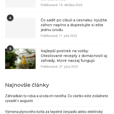
Publikované:
18. októbra 2025
4
Čo sadiť po cibuli a cesnaku: Využite
záhon naplno a dopestujte si ešte
jednu úrodu
Publikované:
11. júla 2025
5
Najlepší postrek na vošky:
Otestované recepty z domácnosti aj
záhrady, ktoré naozaj fungujú
Publikované:
27. júna 2025
Najnovšie články
Záhradkári to robia a úroda im nestíha: Čo všetko ešte zvládnete
vysadiť v auguste
Výmena plynového kotla za tepelné čerpadlo alebo elektrický