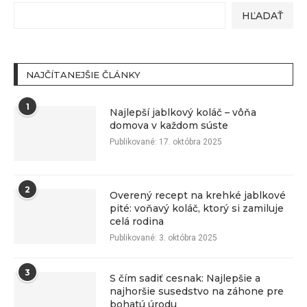
HĽADAŤ
NAJČÍTANEJŠIE ČLÁNKY
1
Najlepší jablkový koláč – vôňa
domova v každom súste
Publikované:
17. októbra 2025
2
Overený recept na krehké jablkové
pité: voňavý koláč, ktorý si zamiluje
celá rodina
Publikované:
3. októbra 2025
3
S čím sadiť cesnak: Najlepšie a
najhoršie susedstvo na záhone pre
bohatú úrodu