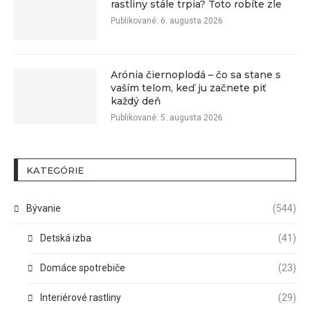
rastliny stále trpia? Toto robíte zle
Publikované:
6. augusta 2026
Arónia čiernoplodá – čo sa stane s
vaším telom, keď ju začnete piť
každý deň
Publikované:
5. augusta 2026
KATEGÓRIE
Bývanie
(544)
Detská izba
(41)
Domáce spotrebiče
(23)
Interiérové rastliny
(29)