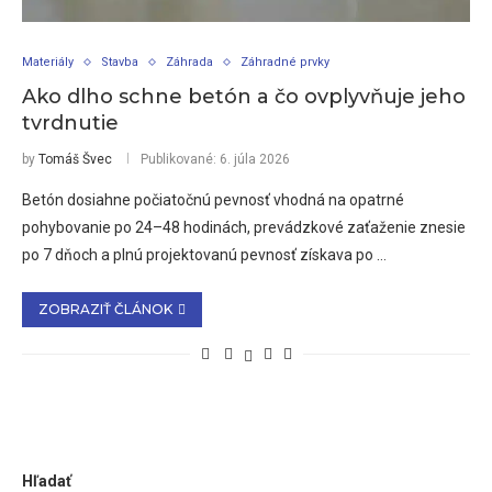
Materiály
Stavba
Záhrada
Záhradné prvky
Ako dlho schne betón a čo ovplyvňuje jeho
tvrdnutie
by
Tomáš Švec
Publikované:
6. júla 2026
Betón dosiahne počiatočnú pevnosť vhodná na opatrné
pohybovanie po 24–48 hodinách, prevádzkové zaťaženie znesie
po 7 dňoch a plnú projektovanú pevnosť získava po …
ZOBRAZIŤ ČLÁNOK
Hľadať