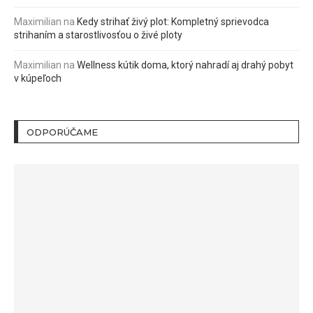
Maximilian
na
Kedy strihať živý plot: Kompletný sprievodca
strihaním a starostlivosťou o živé ploty
Maximilian
na
Wellness kútik doma, ktorý nahradí aj drahý pobyt
v kúpeľoch
ODPORÚČAME