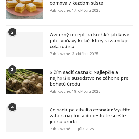
domova v každom súste
Publikované:
17. októbra 2025
2
Overený recept na krehké jablkové
pité: voňavý koláč, ktorý si zamiluje
celá rodina
Publikované:
3. októbra 2025
3
S čím sadiť cesnak: Najlepšie a
najhoršie susedstvo na záhone pre
bohatú úrodu
Publikované:
18. októbra 2025
4
Čo sadiť po cibuli a cesnaku: Využite
záhon naplno a dopestujte si ešte
jednu úrodu
Publikované:
11. júla 2025