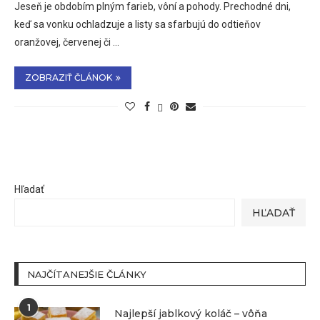
Jeseň je obdobím plným farieb, vôní a pohody. Prechodné dni,
keď sa vonku ochladzuje a listy sa sfarbujú do odtieňov
oranžovej, červenej či …
ZOBRAZIŤ ČLÁNOK
Hľadať
HĽADAŤ
NAJČÍTANEJŠIE ČLÁNKY
1
Najlepší jablkový koláč – vôňa