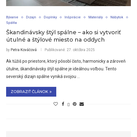
Bývanie
Dizajn
Doplnky
Inšpirácie
Materiály
Nábytok
Spálňa
Škandinávsky štýl spálne – ako si vytvoriť
útulné a štýlové miesto na oddych
by
Petra Kováčová
Publikované:
27. októbra 2025
Ak túžiš po priestore, ktorý pôsobí čisto, harmonicky a zároveň
útulne, škandinávsky štýl spálne je ideálnou voľbou. Tento
severský dizajn spálne vyniká svojou …
ZOBRAZIŤ ČLÁNOK