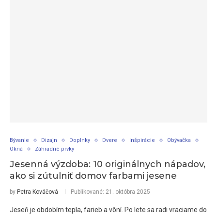
Bývanie
Dizajn
Doplnky
Dvere
Inšpirácie
Obývačka
Okná
Záhradné prvky
Jesenná výzdoba: 10 originálnych nápadov,
ako si zútulniť domov farbami jesene
by
Petra Kováčová
Publikované:
21. októbra 2025
Jeseň je obdobím tepla, farieb a vôní. Po lete sa radi vraciame do