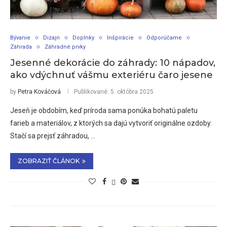
Bývanie
Dizajn
Doplnky
Inšpirácie
Odporúčame
Záhrada
Záhradné prvky
Jesenné dekorácie do záhrady: 10 nápadov,
ako vdýchnuť vášmu exteriéru čaro jesene
by
Petra Kováčová
Publikované:
5. októbra 2025
Jeseň je obdobím, keď príroda sama ponúka bohatú paletu
farieb a materiálov, z ktorých sa dajú vytvoriť originálne ozdoby.
Stačí sa prejsť záhradou, …
ZOBRAZIŤ ČLÁNOK