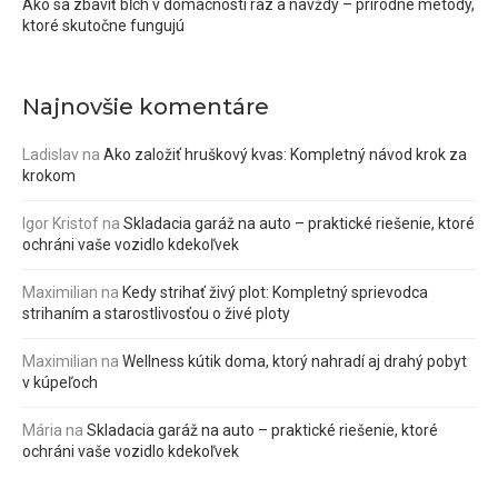
Ako sa zbaviť bĺch v domácnosti raz a navždy – prírodné metódy,
ktoré skutočne fungujú
Najnovšie komentáre
Ladislav
na
Ako založiť hruškový kvas: Kompletný návod krok za
krokom
Igor Kristof
na
Skladacia garáž na auto – praktické riešenie, ktoré
ochráni vaše vozidlo kdekoľvek
Maximilian
na
Kedy strihať živý plot: Kompletný sprievodca
strihaním a starostlivosťou o živé ploty
Maximilian
na
Wellness kútik doma, ktorý nahradí aj drahý pobyt
v kúpeľoch
Mária
na
Skladacia garáž na auto – praktické riešenie, ktoré
ochráni vaše vozidlo kdekoľvek