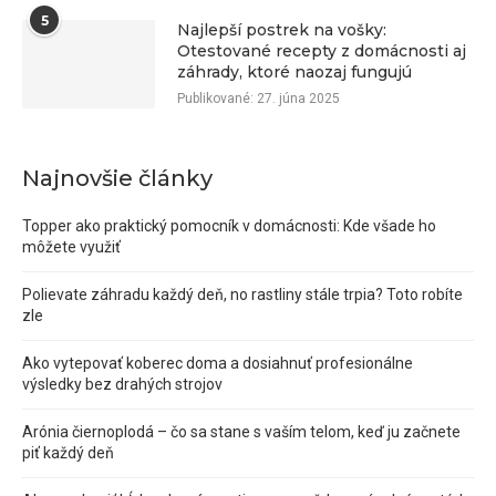
5
Najlepší postrek na vošky:
Otestované recepty z domácnosti aj
záhrady, ktoré naozaj fungujú
Publikované:
27. júna 2025
Najnovšie články
Topper ako praktický pomocník v domácnosti: Kde všade ho
môžete využiť
Polievate záhradu každý deň, no rastliny stále trpia? Toto robíte
zle
Ako vytepovať koberec doma a dosiahnuť profesionálne
výsledky bez drahých strojov
Arónia čiernoplodá – čo sa stane s vaším telom, keď ju začnete
piť každý deň