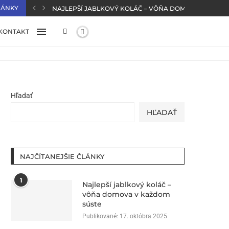
LÁNKY
NAJLEPŠÍ JABLKOVÝ KOLÁČ – VÔŇA DOMOVA V KAŽD
KONTAKT
Hľadať
HĽADAŤ
NAJČÍTANEJŠIE ČLÁNKY
1
Najlepší jablkový koláč –
vôňa domova v každom
súste
Publikované:
17. októbra 2025