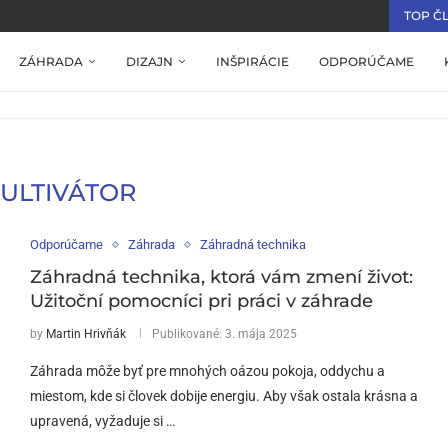
TOP Č
ZÁHRADA
DIZAJN
INŠPIRÁCIE
ODPORÚČAME
ULTIVÁTOR
Odporúčame
Záhrada
Záhradná technika
Záhradná technika, ktorá vám zmení život:
Užitoční pomocníci pri práci v záhrade
by
Martin Hrivňák
Publikované:
3. mája 2025
Záhrada môže byť pre mnohých oázou pokoja, oddychu a
miestom, kde si človek dobije energiu. Aby však ostala krásna a
upravená, vyžaduje si …