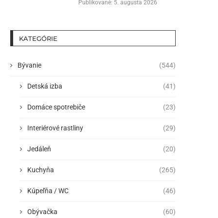
Publikované:
5. augusta 2026
KATEGÓRIE
Bývanie
(544)
Detská izba
(41)
Domáce spotrebiče
(23)
Interiérové rastliny
(29)
Jedáleň
(20)
Kuchyňa
(265)
Kúpeľňa / WC
(46)
Obývačka
(60)