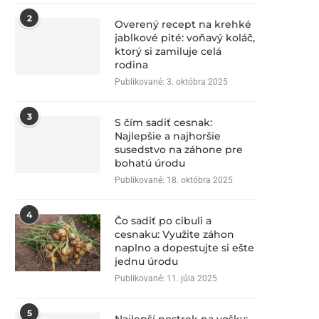
2
Overený recept na krehké
jablkové pité: voňavý koláč,
ktorý si zamiluje celá
rodina
Publikované:
3. októbra 2025
3
S čím sadiť cesnak:
Najlepšie a najhoršie
susedstvo na záhone pre
bohatú úrodu
Publikované:
18. októbra 2025
4
Čo sadiť po cibuli a
cesnaku: Využite záhon
naplno a dopestujte si ešte
jednu úrodu
Publikované:
11. júla 2025
5