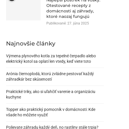
Najlepší postrek na vošky:
Otestované recepty z
domácnosti aj záhrady,
ktoré naozaj fungujú
Publikované:
27. júna 2025
Najnovšie články
Výmena plynového kotla za tepelné čerpadlo alebo
elektrický kotol sa oplatí len vtedy, keď viete toto
Arónia čiernoplodá, ktorú zvládne pestovať každý
záhradkár bez skúseností
Praktické triky, ako si uľahčiť varenie a organizáciu
kuchyne
Topper ako praktický pomocník v domácnosti: Kde
všade ho môžete využiť
Polievate záhradu každý deň, no rastliny stále trpia?