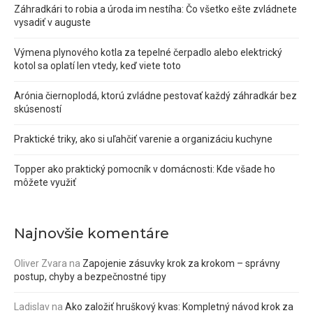
Záhradkári to robia a úroda im nestíha: Čo všetko ešte zvládnete
vysadiť v auguste
Výmena plynového kotla za tepelné čerpadlo alebo elektrický
kotol sa oplatí len vtedy, keď viete toto
Arónia čiernoplodá, ktorú zvládne pestovať každý záhradkár bez
skúseností
Praktické triky, ako si uľahčiť varenie a organizáciu kuchyne
Topper ako praktický pomocník v domácnosti: Kde všade ho
môžete využiť
Najnovšie komentáre
Oliver Zvara
na
Zapojenie zásuvky krok za krokom – správny
postup, chyby a bezpečnostné tipy
Ladislav
na
Ako založiť hruškový kvas: Kompletný návod krok za