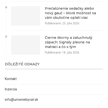
Prečalúnenie sedačky alebo
nový gauč – ktorá možnosť sa
vám skutočne oplatí viac
Publikované:
23. júla 2026
Čierne škvrny a zatuchnutý
zápach: Signály plesne na
matraci a čo s tým
Publikované:
18. júla 2026
DÔLEŽITÉ ODKAZY
Kontakt
Inzercia
info@umeniebyvat.sk