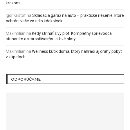
krokom
Igor Kristof
na
Skladacia garáž na auto – praktické riešenie, ktoré
ochráni vaše vozidlo kdekoľvek
Maximilian
na
Kedy strihať živý plot: Kompletný sprievodca
strihaním a starostlivosťou o živé ploty
Maximilian
na
Wellness kútik doma, ktorý nahradí aj drahý pobyt
v kúpeľoch
ODPORÚČAME