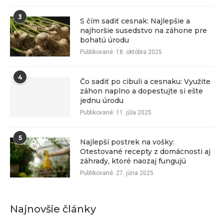
3
S čím sadiť cesnak: Najlepšie a
najhoršie susedstvo na záhone pre
bohatú úrodu
Publikované:
18. októbra 2025
4
Čo sadiť po cibuli a cesnaku: Využite
záhon naplno a dopestujte si ešte
jednu úrodu
Publikované:
11. júla 2025
5
Najlepší postrek na vošky:
Otestované recepty z domácnosti aj
záhrady, ktoré naozaj fungujú
Publikované:
27. júna 2025
Najnovšie články