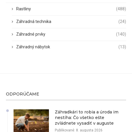
Rastliny
(488)
Záhradná technika
(24)
Záhradné prvky
(140)
Záhradný nábytok
(13)
ODPORÚČAME
Záhradkári to robia a úroda im
nestíha: Čo všetko ešte
zvládnete vysadiť v auguste
Publikované:
8. augusta 2026