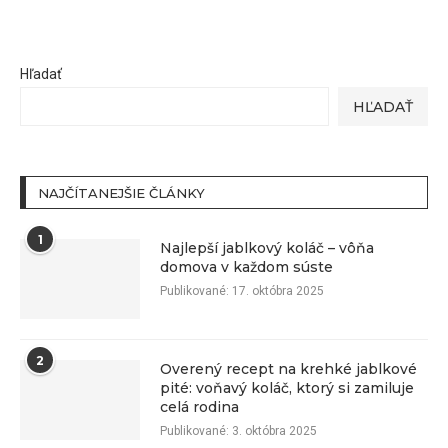
Hľadať
HĽADAŤ
NAJČÍTANEJŠIE ČLÁNKY
1
Najlepší jablkový koláč – vôňa
domova v každom súste
Publikované:
17. októbra 2025
2
Overený recept na krehké jablkové
pité: voňavý koláč, ktorý si zamiluje
celá rodina
Publikované:
3. októbra 2025