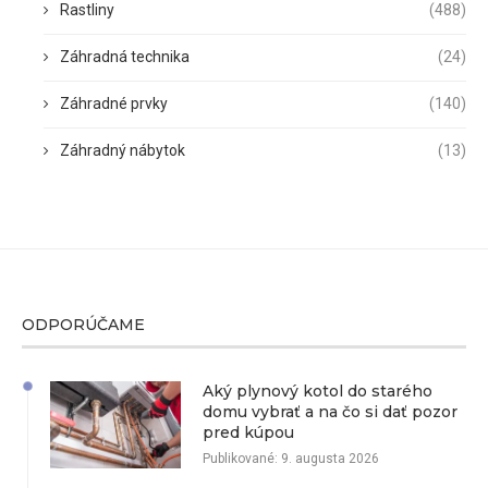
Rastliny
(488)
Záhradná technika
(24)
Záhradné prvky
(140)
Záhradný nábytok
(13)
ODPORÚČAME
Aký plynový kotol do starého
domu vybrať a na čo si dať pozor
pred kúpou
Publikované:
9. augusta 2026