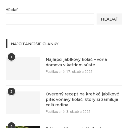
Hľadať
HĽADAŤ
NAJČÍTANEJŠIE ČLÁNKY
1
Najlepší jablkový koláč – vôňa
domova v každom súste
Publikované:
17. októbra 2025
2
Overený recept na krehké jablkové
pité: voňavý koláč, ktorý si zamiluje
celá rodina
Publikované:
3. októbra 2025
3