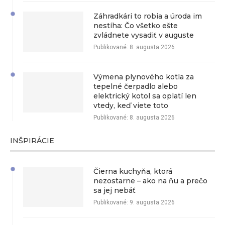
Záhradkári to robia a úroda im
nestíha: Čo všetko ešte
zvládnete vysadiť v auguste
Publikované:
8. augusta 2026
Výmena plynového kotla za
tepelné čerpadlo alebo
elektrický kotol sa oplatí len
vtedy, keď viete toto
Publikované:
8. augusta 2026
INŠPIRÁCIE
Čierna kuchyňa, ktorá
nezostarne – ako na ňu a prečo
sa jej nebáť
Publikované:
9. augusta 2026