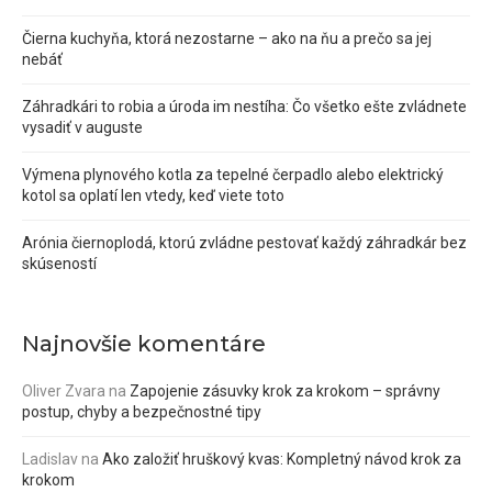
Čierna kuchyňa, ktorá nezostarne – ako na ňu a prečo sa jej
nebáť
Záhradkári to robia a úroda im nestíha: Čo všetko ešte zvládnete
vysadiť v auguste
Výmena plynového kotla za tepelné čerpadlo alebo elektrický
kotol sa oplatí len vtedy, keď viete toto
Arónia čiernoplodá, ktorú zvládne pestovať každý záhradkár bez
skúseností
Najnovšie komentáre
Oliver Zvara
na
Zapojenie zásuvky krok za krokom – správny
postup, chyby a bezpečnostné tipy
Ladislav
na
Ako založiť hruškový kvas: Kompletný návod krok za
krokom