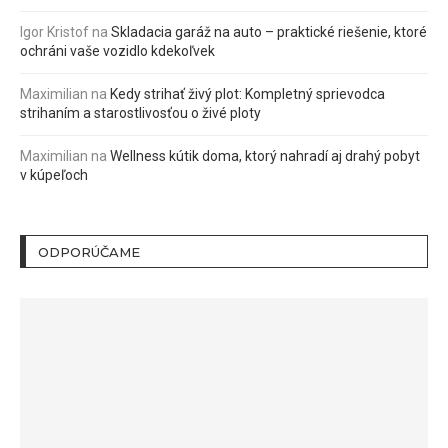
Igor Kristof
na
Skladacia garáž na auto – praktické riešenie, ktoré
ochráni vaše vozidlo kdekoľvek
Maximilian
na
Kedy strihať živý plot: Kompletný sprievodca
strihaním a starostlivosťou o živé ploty
Maximilian
na
Wellness kútik doma, ktorý nahradí aj drahý pobyt
v kúpeľoch
ODPORÚČAME