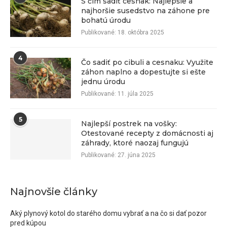
S čím sadiť cesnak: Najlepšie a
najhoršie susedstvo na záhone pre
bohatú úrodu
Publikované:
18. októbra 2025
4
Čo sadiť po cibuli a cesnaku: Využite
záhon naplno a dopestujte si ešte
jednu úrodu
Publikované:
11. júla 2025
5
Najlepší postrek na vošky:
Otestované recepty z domácnosti aj
záhrady, ktoré naozaj fungujú
Publikované:
27. júna 2025
Najnovšie články
Aký plynový kotol do starého domu vybrať a na čo si dať pozor
pred kúpou