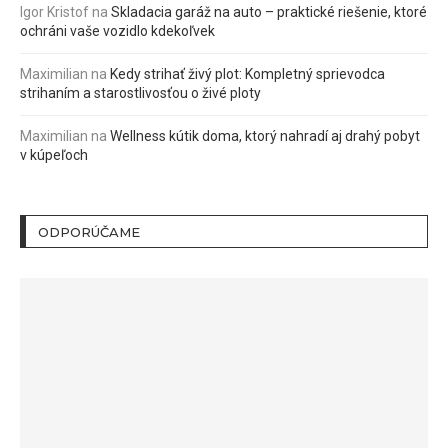
Igor Kristof
na
Skladacia garáž na auto – praktické riešenie, ktoré
ochráni vaše vozidlo kdekoľvek
Maximilian
na
Kedy strihať živý plot: Kompletný sprievodca
strihaním a starostlivosťou o živé ploty
Maximilian
na
Wellness kútik doma, ktorý nahradí aj drahý pobyt
v kúpeľoch
ODPORÚČAME