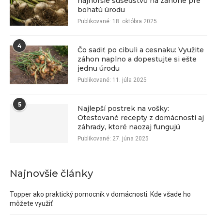
najhoršie susedstvo na záhone pre
bohatú úrodu
Publikované:
18. októbra 2025
4
Čo sadiť po cibuli a cesnaku: Využite
záhon naplno a dopestujte si ešte
jednu úrodu
Publikované:
11. júla 2025
5
Najlepší postrek na vošky:
Otestované recepty z domácnosti aj
záhrady, ktoré naozaj fungujú
Publikované:
27. júna 2025
Najnovšie články
Topper ako praktický pomocník v domácnosti: Kde všade ho
môžete využiť