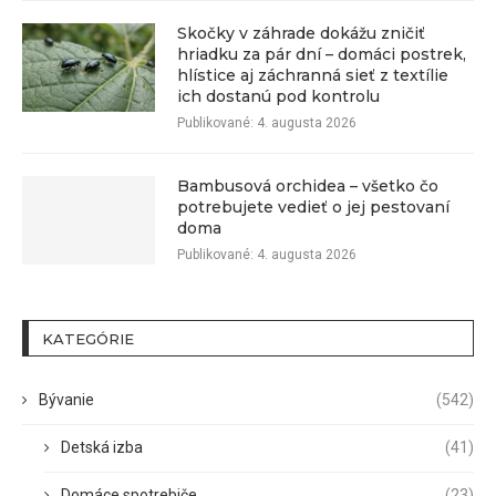
Skočky v záhrade dokážu zničiť
hriadku za pár dní – domáci postrek,
hlístice aj záchranná sieť z textílie
ich dostanú pod kontrolu
Publikované:
4. augusta 2026
Bambusová orchidea – všetko čo
potrebujete vedieť o jej pestovaní
doma
Publikované:
4. augusta 2026
KATEGÓRIE
Bývanie
(542)
Detská izba
(41)
Domáce spotrebiče
(23)