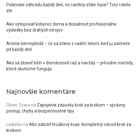
Polievate záhradu každý deň, no rastliny stále trpia? Toto robíte
zle
Ako vytepovať koberec doma a dosiahnuť profesionálne
výsledky bez drahých strojov
Arónia čiernoplodá – čo sa stane s vaším telom, keď ju začnete
piť každý deň
Ako sa zbaviť bĺch v domácnosti raz a navždy – prírodné metódy,
ktoré skutočne fungujú
Najnovšie komentáre
Oliver Zvara
na
Zapojenie zásuvky krok za krokom – správny
postup, chyby a bezpečnostné tipy
Ladislav
na
Ako založiť hruškový kvas: Kompletný návod krok za
krokom