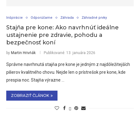
Inšpirácie
Odporúčame
Záhrada
Záhradné prvky
Stajňa pre kone: Ako navrhnúť ideálne
ustajnenie pre zdravie, pohodu a
bezpečnosť koní
by
Martin Hrivňák
Publikované:
13. januára 2026
Správne navrhnutá stajňa pre kone je jedným z najdôležitejších
pilierov kvalitného chovu. Nejde len o prístrešok pre kone, kde
prespia noc. Stajňa výrazne …
ZOBRAZIŤ ČLÁNOK