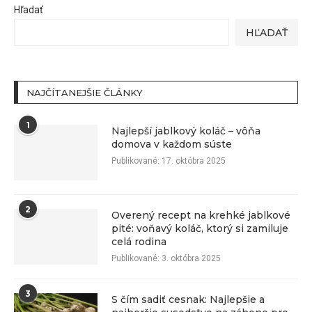
Hľadať
HĽADAŤ
NAJČÍTANEJŠIE ČLÁNKY
1
Najlepší jablkový koláč – vôňa
domova v každom súste
Publikované:
17. októbra 2025
2
Overený recept na krehké jablkové
pité: voňavý koláč, ktorý si zamiluje
celá rodina
Publikované:
3. októbra 2025
3
S čím sadiť cesnak: Najlepšie a