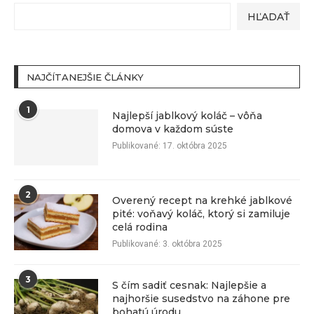
HĽADAŤ
NAJČÍTANEJŠIE ČLÁNKY
1
Najlepší jablkový koláč – vôňa
domova v každom súste
Publikované:
17. októbra 2025
2
Overený recept na krehké jablkové
pité: voňavý koláč, ktorý si zamiluje
celá rodina
Publikované:
3. októbra 2025
3
S čím sadiť cesnak: Najlepšie a
najhoršie susedstvo na záhone pre
bohatú úrodu