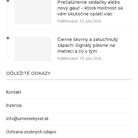
Prečalúnenie sedačky alebo
nový gauč – ktorá možnosť sa
vám skutočne oplatí viac
Publikované:
23. júla 2026
Čierne škvrny a zatuchnutý
zápach: Signály plesne na
matraci a čo s tým
Publikované:
18. júla 2026
DÔLEŽITÉ ODKAZY
Kontakt
Inzercia
info@umeniebyvat.sk
Ochrana osobných údajov