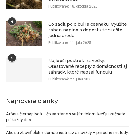
Publikované:
18. októbra 2025
4
Čo sadiť po cibuli a cesnaku: Využite
záhon naplno a dopestujte si ešte
jednu úrodu
Publikované:
11. júla 2025
5
Najlepší postrek na vošky:
Otestované recepty z domácnosti aj
záhrady, ktoré naozaj fungujú
Publikované:
27. júna 2025
Najnovšie články
Arónia čiernoplodá – čo sa stane s vaším telom, keď ju začnete
piť každý deň
Ako sa zbaviť bĺch v domácnosti raz a navždy – prírodné metódy,