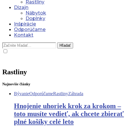
Rastliny
Dizajn
Nábytok
Doplnky
Inšpirácie
Odporúčame
Kontakt
Hľadať
Rastliny
Najnovšie články
Bývanie
Odporúčame
Rastliny
Záhrada
Hnojenie uhoriek krok za krokom –
toto musíte vedieť, ak chcete zbierať
plné košíky celé leto