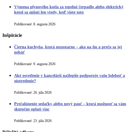
Výmena plynového kotla za tepelné čerpadlo alebo elektrický
kotol sa oplatí len vtedy, keď viete toto
Publikované:
8. augusta 2026
Inšpirácie
Čierna kuchyňa, ktorá nezostarne – ako na ňu a prečo sa jej
nebáť
Publikované:
9. augusta 2026
Aké osvetlenie v kancelárii najlepšie podporuje vašu bdelosť a
sústredenie?
Publikované:
26. júla 2026
Prečalúnenie sedačky alebo nový gauč – ktorá možnosť sa vám
skutočne oplatí viac
Publikované:
23. júla 2026