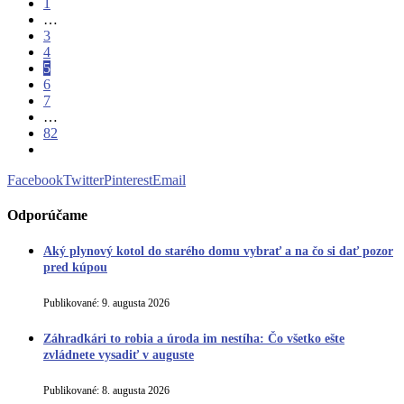
1
…
3
4
5
6
7
…
82
Facebook
Twitter
Pinterest
Email
Odporúčame
Aký plynový kotol do starého domu vybrať a na čo si dať pozor
pred kúpou
Publikované:
9. augusta 2026
Záhradkári to robia a úroda im nestíha: Čo všetko ešte
zvládnete vysadiť v auguste
Publikované:
8. augusta 2026