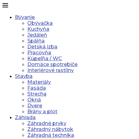
Bývanie
Obývačka
Kuchyňa
Jedáleň
Spálňa
Detská izba
Pracovňa
Kúpeľňa / WC
Domáce spotrebiče
Interiérové rastliny
Stavba
Materiály
Fasáda
Strecha
Okná
Dvere
Brány a plot
Záhrada
Záhradné prvky
Záhradný nábytok
Záhradná technika