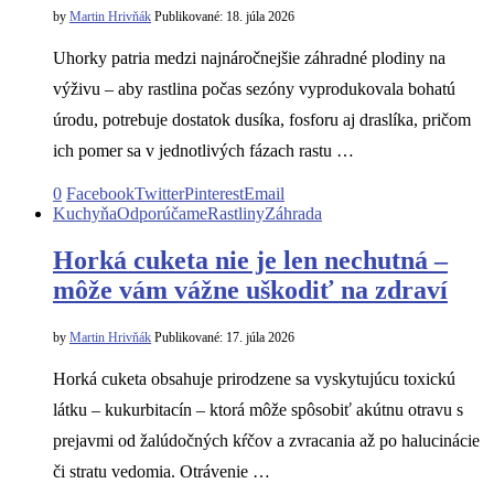
by
Martin Hrivňák
Publikované:
18. júla 2026
Uhorky patria medzi najnáročnejšie záhradné plodiny na
výživu – aby rastlina počas sezóny vyprodukovala bohatú
úrodu, potrebuje dostatok dusíka, fosforu aj draslíka, pričom
ich pomer sa v jednotlivých fázach rastu …
0
Facebook
Twitter
Pinterest
Email
Kuchyňa
Odporúčame
Rastliny
Záhrada
Horká cuketa nie je len nechutná –
môže vám vážne uškodiť na zdraví
by
Martin Hrivňák
Publikované:
17. júla 2026
Horká cuketa obsahuje prirodzene sa vyskytujúcu toxickú
látku – kukurbitacín – ktorá môže spôsobiť akútnu otravu s
prejavmi od žalúdočných kŕčov a zvracania až po halucinácie
či stratu vedomia. Otrávenie …