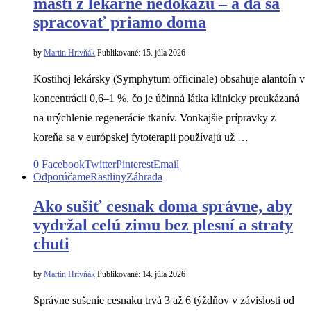
masti z lekárne nedokážu – a dá sa
spracovať priamo doma
by
Martin Hrivňák
Publikované:
15. júla 2026
Kostihoj lekársky (Symphytum officinale) obsahuje alantoín v
koncentrácii 0,6–1 %, čo je účinná látka klinicky preukázaná
na urýchlenie regenerácie tkanív. Vonkajšie prípravky z
koreňa sa v európskej fytoterapii používajú už …
0
Facebook
Twitter
Pinterest
Email
Odporúčame
Rastliny
Záhrada
Ako sušiť cesnak doma správne, aby
vydržal celú zimu bez plesní a straty
chuti
by
Martin Hrivňák
Publikované:
14. júla 2026
Správne sušenie cesnaku trvá 3 až 6 týždňov v závislosti od