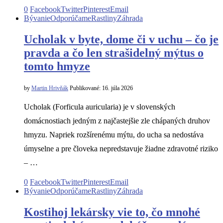
0
Facebook
Twitter
Pinterest
Email
Bývanie
Odporúčame
Rastliny
Záhrada
Ucholak v byte, dome či v uchu – čo je
pravda a čo len strašidelný mýtus o
tomto hmyze
by
Martin Hrivňák
Publikované:
16. júla 2026
Ucholak (Forficula auricularia) je v slovenských
domácnostiach jedným z najčastejšie zle chápaných druhov
hmyzu. Napriek rozšírenému mýtu, do ucha sa nedostáva
úmyselne a pre človeka nepredstavuje žiadne zdravotné riziko
– …
0
Facebook
Twitter
Pinterest
Email
Bývanie
Odporúčame
Rastliny
Záhrada
Kostihoj lekársky vie to, čo mnohé