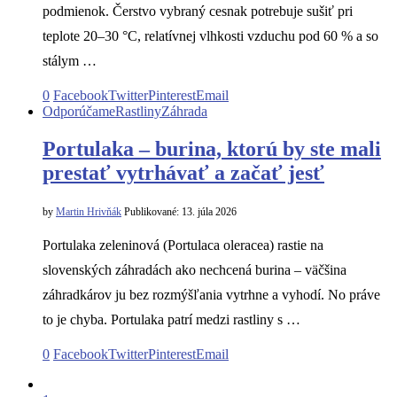
podmienok. Čerstvo vybraný cesnak potrebuje sušiť pri
teplote 20–30 °C, relatívnej vlhkosti vzduchu pod 60 % a so
stálym …
0
Facebook
Twitter
Pinterest
Email
Odporúčame
Rastliny
Záhrada
Portulaka – burina, ktorú by ste mali
prestať vytrhávať a začať jesť
by
Martin Hrivňák
Publikované:
13. júla 2026
Portulaka zeleninová (Portulaca oleracea) rastie na
slovenských záhradách ako nechcená burina – väčšina
záhradkárov ju bez rozmýšľania vytrhne a vyhodí. No práve
to je chyba. Portulaka patrí medzi rastliny s …
0
Facebook
Twitter
Pinterest
Email