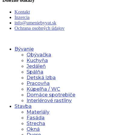
Dôležité odkazy
Kontakt
Inzercia
info@umeniebyvat.sk
Ochrana osobných údajov
Bývanie
Obývačka
Kuchyňa
Jedáleň
Spálňa
Detská izba
Pracovňa
Kúpeľňa / WC
Domáce spotrebiče
Interiérové rastliny
Stavba
Materiály
Fasáda
Strecha
Okná
Dvere