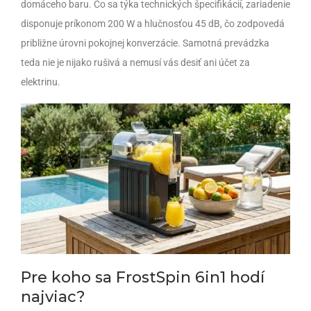
domáceho baru. Čo sa týka technických špecifikácií, zariadenie
disponuje príkonom 200 W a hlučnosťou 45 dB, čo zodpovedá
približne úrovni pokojnej konverzácie. Samotná prevádzka
teda nie je nijako rušivá a nemusí vás desiť ani účet za
elektrinu.
Pre koho sa FrostSpin 6in1 hodí
najviac?