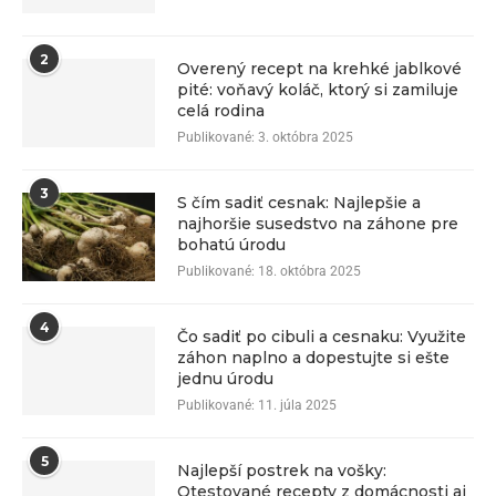
2
Overený recept na krehké jablkové
pité: voňavý koláč, ktorý si zamiluje
celá rodina
Publikované:
3. októbra 2025
3
S čím sadiť cesnak: Najlepšie a
najhoršie susedstvo na záhone pre
bohatú úrodu
Publikované:
18. októbra 2025
4
Čo sadiť po cibuli a cesnaku: Využite
záhon naplno a dopestujte si ešte
jednu úrodu
Publikované:
11. júla 2025
5
Najlepší postrek na vošky:
Otestované recepty z domácnosti aj