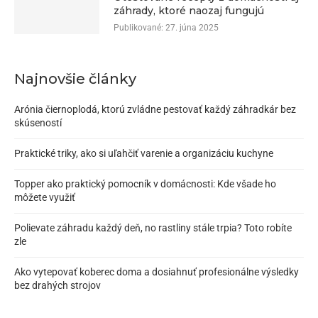
záhrady, ktoré naozaj fungujú
Publikované:
27. júna 2025
Najnovšie články
Arónia čiernoplodá, ktorú zvládne pestovať každý záhradkár bez
skúseností
Praktické triky, ako si uľahčiť varenie a organizáciu kuchyne
Topper ako praktický pomocník v domácnosti: Kde všade ho
môžete využiť
Polievate záhradu každý deň, no rastliny stále trpia? Toto robíte
zle
Ako vytepovať koberec doma a dosiahnuť profesionálne výsledky
bez drahých strojov