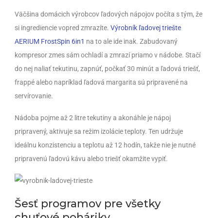
Väčšina domácich výrobcov ľadových nápojov počíta s tým, že
si ingrediencie vopred zmrazíte.
Výrobník ľadovej triešte
AERIUM FrostSpin 6in1
na to ale ide inak. Zabudovaný
kompresor zmes sám ochladí a zmrazí priamo v nádobe. Stačí
do nej naliať tekutinu, zapnúť, počkať 30 minút a ľadová triešť,
frappé alebo napríklad ľadová margarita sú pripravené na
servírovanie.
Nádoba pojme až 2 litre tekutiny a akonáhle je nápoj
pripravený, aktivuje sa režim izolácie teploty. Ten udržuje
ideálnu konzistenciu a teplotu až 12 hodín, takže nie je nutné
pripravenú ľadovú kávu alebo triešť okamžite vypiť.
Šesť programov pre všetky
chuťové poháriky