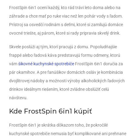
FrostSpin 6in1 ocení každý, kto rád trávi leto doma alebo na
záhrade a chce mať po ruke viac než len pohár vody s ľadom.
Prístroj sa osvedčí rodinám s deťmi, ktoré si zamilujú domáce
ovocné triešte, aj párom, ktoré si rady pripravia skvelý drink.
Skvele poslúži aj tým, ktorí pracujú z domu. Popoludňajšie
frappé alebo ľadová káva predstavujú formu odmeny, ktorú
vám
šikovné kuchynské spotrebiče
FrostSpin 6in1 doručia za
pár okamihov. A pre fanúšikov domácich osláv je kombinácia
dvojlitrovej nádoby a možnosti výroby alkoholických ľadových
drinkov ideálnym riešením, ktoré zvládne obslúžiť celú
návštevu.
Kde FrostSpin 6in1 kúpiť
FrostSpin 6in1 je skrátka dôkazom toho, že pokročilé
kuchynské spotrebiče nemusia byť komplikované ani prehnane