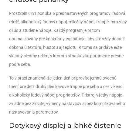
FrostSpin 6in1 ponúka 6 prednastavených programov: ľadová
triešť, alkoholický ľadový nápoj, mliečny nápoj, frappé, mrazený
džús a studené nápoje. Každý program je pritom
optimalizovaný pre konkrétny typ nápoja, aby ste vždy dostali
dokonalú textúru, hustotu aj teplotu. K tomu sa pridáva ešte
vlastný siedmy režim, v ktorom si nastavíte parametre presne
podľa seba.
To v praxi znamená, že jeden deň pripravíte jemnú ovocnú
triešť pre deti, druhý deň kávové frappé pre seba a cez víkend
alkoholický ľadový nápoj pre priateľov. Prístroj všetky nápoje
zvládne bez zložitej výmeny nástavcov aj bez komplikovaného
nastavovania parametrov.
Dotykový displej a ľahké čistenie