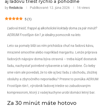
aj ľadovú triešť rýchlo a pohodlne
by
Redakcia
Publikované:
12. júna 2026
16
views
5
(
1
)
Ľadová
triešť
, frappé aj alkoholick
é koktaily doma za pár minút?
AERIUM FrostSpin 6in1 je ideálny pomocník na leto.
Leto sa pomaly blíži as ním prichádza chuť na ľadovú kávu,
mrazené smoothie alebo napríklad margaritu. Lenže príprava
ľadových nápojov doma býva otravná – treba kúpiť dostatok
ľadu, nachystať potrebné vybavenie a tak podobne. Čo keby
sme vám ale povedali, že to ide aj bez ľadu z obchodu, zložitej
obsluhy a zbytočného neporiadku? Presne to ponúka AERIUM
FrostSpin 6in1, výrobník ľadovej triešte so zabudovaným
kompresorom, ktorý z vašej kuchyne urobí domáci letný bar.
Za 30 minút máte hotovo