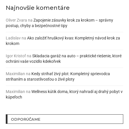
Najnovšie komentáre
Oliver Zvara
na
Zapojenie zásuvky krok za krokom – správny
postup, chyby a bezpečnostné tipy
Ladislav
na
Ako založiť hruškový kvas: Kompletný návod krok za
krokom
Igor Kristof
na
Skladacia garáž na auto – praktické riešenie, ktoré
ochráni vaše vozidlo kdekoľvek
Maximilian
na
Kedy strihať živý plot: Kompletný sprievodca
strihaním a starostlivosťou o živé ploty
Maximilian
na
Wellness kútik doma, ktorý nahradí aj drahý pobyt v
kúpeľoch
ODPORÚČAME