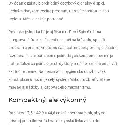
Ovládanie zaisťuje prehľadný dotykový digitálny displej.
Jedným dotykom zvolíte program, upravíte hustotu alebo
teplotu. Nič viac nie je potrebné.
Rovnako jednoduché je aj čistenie. FrostSpin 6in1 má
integrovanú funkciu čistenia – stačí naliať vodu, spustiť
program a prístroj vnútornú časť automaticky premyje. Žiadne
rozoberanie ani odmáčanie jednotlivých komponentov nie je
nutné, takže sa jedná o prístroj, ktorý môžete cez leto používať
skutočne denne. Na maximálnu hygienickú údržbu však
konštrukcia umožňuje celý systém ľahko rozobrať vrátane
miešadla, nádoby aj čapovacieho mechanizmu.
Kompaktný, ale výkonný
Rozmery 17,5 × 42,9 × 44,6 cm sú navrhnuté tak, aby sa
prístroj pohodlne vošiel na kuchynskú linku alebo do