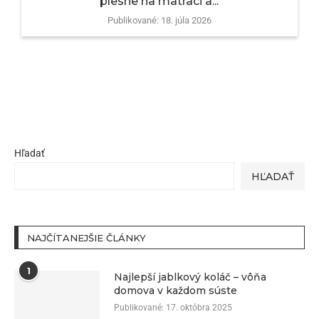
plesne na matraci a...
Publikované:
18. júla 2026
Hľadať
HĽADAŤ
NAJČÍTANEJŠIE ČLÁNKY
1
Najlepší jablkový koláč – vôňa
domova v každom súste
Publikované:
17. októbra 2025