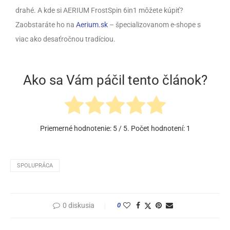
drahé. A kde si AERIUM FrostSpin 6in1 môžete kúpiť?
Zaobstaráte ho na
Aerium.sk
– špecializovanom e-shope s
viac ako desaťročnou tradíciou.
Ako sa Vám páčil tento článok?
Priemerné hodnotenie:
5
/ 5. Počet hodnotení:
1
SPOLUPRÁCA
0 diskusia
0