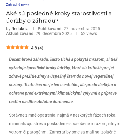
Záhradné prvky
Aké sú posledné kroky starostlivosti a
údržby o záhradu?
by
Redakcia
Publikované:
27. novembra 2025
Aktualizované:
29. decembra 2025
52
views
4.8
(
4
)
Decembrová záhrada, často tichá a pokrytá mrazom, si tiež
vyžaduje špecifické kroky údržby, ktoré sú kritické pre jej
zdravé prežitie zimy a úspešný štart do novej vegetačnej
sezóny. Tento čas nie je len o estetike, ale predovšetkým o
ochrane pred extrémnymi klimatickými vplyvmi a príprave
rastlín na dlhé obdobie dormancie.
Správne zimné opatrenia, najmä v neskorých fázach roka,
minimalizujú stres a poškodenie spôsobené mrazom, silným
vetrom či patogénmi. Zamerať by sme sa mali na izolačné