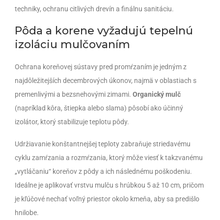
techniky, ochranu citlivých drevín a finálnu sanitáciu.
Pôda a korene vyžadujú tepelnú
izoláciu mulčovaním
Ochrana koreňovej sústavy pred promŕzaním je jedným z
najdôležitejších decembrových úkonov, najmä v oblastiach s
premenlivými a bezsnehovými zimami.
Organický mulč
(napríklad kôra, štiepka alebo slama) pôsobí ako účinný
izolátor, ktorý stabilizuje teplotu pôdy.
Udržiavanie konštantnejšej teploty zabraňuje striedavému
cyklu zamŕzania a rozmŕzania, ktorý môže viesť k takzvanému
„vytláčaniu“ koreňov z pôdy a ich následnému poškodeniu.
Ideálne je aplikovať vrstvu mulču s hrúbkou 5 až 10 cm, pričom
je kľúčové nechať voľný priestor okolo kmeňa, aby sa predišlo
hnilobe.