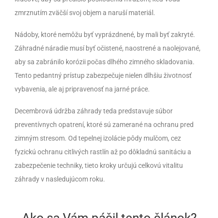
zmrznutím zväčší svoj objem a naruší materiál.
Nádoby, ktoré nemôžu byť vyprázdnené, by mali byť zakryté.
Záhradné náradie musí byť očistené, naostrené a naolejované,
aby sa zabránilo korózii počas dlhého zimného skladovania.
Tento pedantný prístup zabezpečuje nielen dlhšiu životnosť
vybavenia, ale aj pripravenosť na jarné práce.
Decembrová údržba záhrady teda predstavuje súbor
preventívnych opatrení, ktoré sú zamerané na ochranu pred
zimným stresom. Od tepelnej izolácie pôdy mulčom, cez
fyzickú ochranu citlivých rastlín až po dôkladnú sanitáciu a
zabezpečenie techniky, tieto kroky určujú celkovú vitalitu
záhrady v nasledujúcom roku.