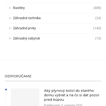
Rastliny
(488)
Záhradná technika
(24)
Záhradné prvky
(140)
Záhradný nábytok
(13)
ODPORÚČAME
Aký plynový kotol do starého
domu vybrať a na čo si dať pozor
pred kúpou
Publikované:
9. augusta 2026