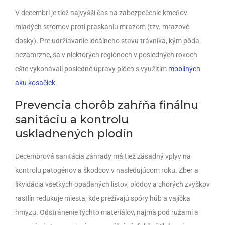
V decembri je tiež najvyšší čas na zabezpečenie kmeňov
mladých stromov proti praskaniu mrazom (tzv. mrazové
dosky). Pre udržiavanie ideálneho stavu trávnika, kým pôda
nezamrzne, sa v niektorých regiónoch v posledných rokoch
ešte vykonávali posledné úpravy plôch s využitím
mobilných
aku kosačiek
.
Prevencia chorôb zahŕňa finálnu
sanitáciu a kontrolu
uskladnených plodín
Decembrová sanitácia záhrady má tiež zásadný vplyv na
kontrolu patogénov a škodcov v nasledujúcom roku. Zber a
likvidácia všetkých opadaných listov, plodov a chorých zvyškov
rastlín redukuje miesta, kde prežívajú spóry húb a vajíčka
hmyzu. Odstránenie týchto materiálov, najmä pod ružami a