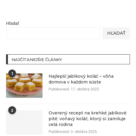
Hľadať
HĽADAŤ
NAJČÍTANEJŠIE ČLÁNKY
1
Najlepší jablkový koláč – vôňa
domova v každom súste
Publikované:
17. októbra 2025
2
Overený recept na krehké jablkové
pité: voňavý koláč, ktorý si zamiluje
celá rodina
Publikované:
3. októbra 2025