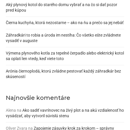
Aký plynový kotol do starého domu vybrať a na čo si dať pozor
pred kúpou
Čierna kuchyňa, ktorá nezostarne – ako na ňu a prečo sa jej nebáť
Záhradkári to robia a úroda im nestíha: Čo všetko ešte zvládnete
vysadiť v auguste
Výmena plynového kotla za tepelné čerpadlo alebo elektrický kotol
sa oplatí len vtedy, keď viete toto
Arónia čiernoplodá, ktorú zvládne pestovať každý záhradkár bez
skúseností
Najnovšie komentáre
Alena
na
Ako sadiť vavrínovec na živý plot a na akú vzdialenosť ho
vysádzať, aby vytvoril súvislú stenu
Oliver Zvara
na
Zapojenie zásuvky krok za krokom – správny