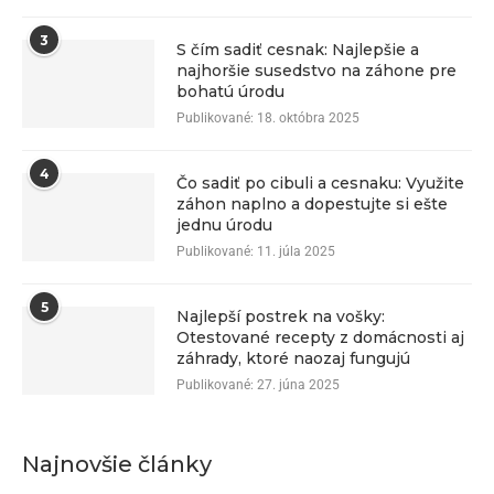
3
S čím sadiť cesnak: Najlepšie a
najhoršie susedstvo na záhone pre
bohatú úrodu
Publikované:
18. októbra 2025
4
Čo sadiť po cibuli a cesnaku: Využite
záhon naplno a dopestujte si ešte
jednu úrodu
Publikované:
11. júla 2025
5
Najlepší postrek na vošky:
Otestované recepty z domácnosti aj
záhrady, ktoré naozaj fungujú
Publikované:
27. júna 2025
Najnovšie články