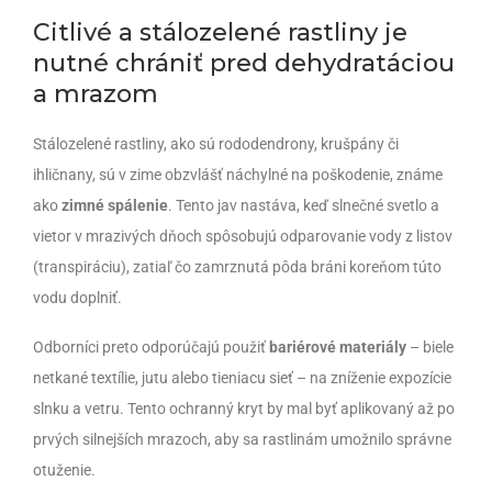
Citlivé a stálozelené rastliny je
nutné chrániť pred dehydratáciou
a mrazom
Stálozelené rastliny, ako sú rododendrony, krušpány či
ihličnany, sú v zime obzvlášť náchylné na poškodenie, známe
ako
zimné spálenie
. Tento jav nastáva, keď slnečné svetlo a
vietor v mrazivých dňoch spôsobujú odparovanie vody z listov
(transpiráciu), zatiaľ čo zamrznutá pôda bráni koreňom túto
vodu doplniť.
Odborníci preto odporúčajú použiť
bariérové materiály
– biele
netkané textílie, jutu alebo tieniacu sieť – na zníženie expozície
slnku a vetru. Tento ochranný kryt by mal byť aplikovaný až po
prvých silnejších mrazoch, aby sa rastlinám umožnilo správne
otuženie.