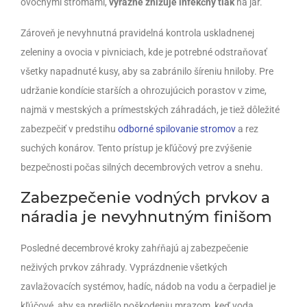
ovocnými stromami,
výrazne znižuje infekčný tlak
na jar.
Zároveň je nevyhnutná pravidelná kontrola uskladnenej
zeleniny a ovocia v pivniciach, kde je potrebné odstraňovať
všetky napadnuté kusy, aby sa zabránilo šíreniu hniloby. Pre
udržanie kondície starších a ohrozujúcich porastov v zime,
najmä v mestských a prímestských záhradách, je tiež dôležité
zabezpečiť v predstihu
odborné spilovanie stromov
a rez
suchých konárov. Tento prístup je kľúčový pre zvýšenie
bezpečnosti počas silných decembrových vetrov a snehu.
Zabezpečenie vodných prvkov a
náradia je nevyhnutným finišom
Posledné decembrové kroky zahŕňajú aj zabezpečenie
neživých prvkov záhrady. Vyprázdnenie všetkých
zavlažovacích systémov, hadíc, nádob na vodu a čerpadiel je
kľúčové, aby sa predišlo poškodeniu mrazom, keď voda