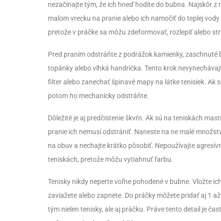
nezačínajte tým, že ich hneď hodíte do bubna. Najskôr z
malom vrecku na pranie alebo ich namočiť do teplej vody s 
pretože v práčke sa môžu zdeformovať, rozlepiť alebo st
Pred praním odstráňte z podrážok kamienky, zaschnuté bl
topánky alebo vlhká handrička. Tento krok nevynechávajt
filter alebo zanechať špinavé mapy na látke tenisiek. Ak 
potom ho mechanicky odstráňte.
Dôležité je aj predčistenie škvŕn. Ak sú na teniskách mas
pranie ich nemusí odstrániť. Naneste na ne malé množstv
na obuv a nechajte krátko pôsobiť. Nepoužívajte agresívn
teniskách, pretože môžu vytiahnuť farbu.
Tenisky nikdy neperte voľne pohodené v bubne. Vložte ich
zaviažete alebo zapnete. Do práčky môžete pridať aj 1 až
tým nielen tenisky, ale aj práčku. Práve tento detail je č