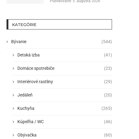
Publikované:
5. augusta 2026
KATEGÓRIE
Bývanie
(544)
Detská izba
(41)
Domáce spotrebiče
(23)
Interiérové rastliny
(29)
Jedáleň
(20)
Kuchyňa
(265)
Kúpeľňa / WC
(46)
Obývačka
(60)