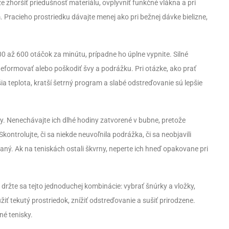
e zhoršiť priedušnosť materiálu, ovplyvniť funkčné vlákna a pri
 Pracieho prostriedku dávajte menej ako pri bežnej dávke bielizne,
0 až 600 otáčok za minútu, prípadne ho úplne vypnite. Silné
zdeformovať alebo poškodiť švy a podrážku. Pri otázke, ako prať
šia teplota, kratší šetrný program a slabé odstreďovanie sú lepšie
y. Nenechávajte ich dlhé hodiny zatvorené v bubne, pretože
ntrolujte, či sa niekde neuvoľnila podrážka, či sa neobjavili
raný. Ak na teniskách ostali škvrny, neperte ich hneď opakovane pri
 držte sa tejto jednoduchej kombinácie: vybrať šnúrky a vložky,
užiť tekutý prostriedok, znížiť odstreďovanie a sušiť prirodzene.
né tenisky.