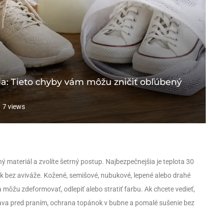
nia: Tieto chyby vám môžu zničiť obľúbený
7
views
dný materiál a zvolíte šetrný postup. Najbezpečnejšia je teplota 30
ok bez aviváže. Kožené, semišové, nubukové, lepené alebo drahé
sa môžu zdeformovať, odlepiť alebo stratiť farbu. Ak chcete vedieť,
íprava pred praním, ochrana topánok v bubne a pomalé sušenie bez