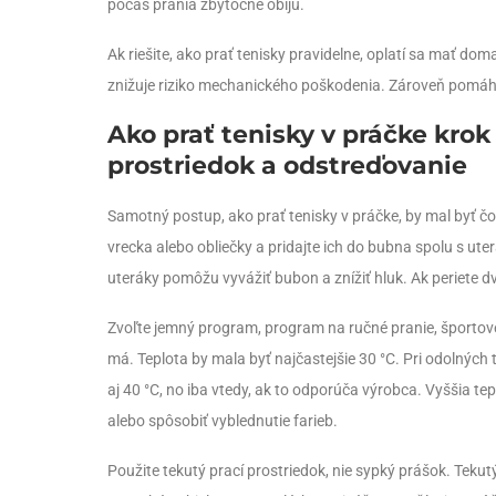
počas prania zbytočne obijú.
Ak riešite, ako prať tenisky pravidelne, oplatí sa mať do
znižuje riziko mechanického poškodenia. Zároveň pomáha 
Ako prať tenisky v práčke krok
prostriedok a odstreďovanie
Samotný postup, ako prať tenisky v práčke, by mal byť čo
vrecka alebo obliečky a pridajte ich do bubna spolu s uter
uteráky pomôžu vyvážiť bubon a znížiť hluk. Ak periete dv
Zvoľte jemný program, program na ručné pranie, športo
má. Teplota by mala byť najčastejšie 30 °C. Pri odolných
aj 40 °C, no iba vtedy, ak to odporúča výrobca. Vyššia te
alebo spôsobiť vyblednutie farieb.
Použite tekutý prací prostriedok, nie sypký prášok. Tekutý 