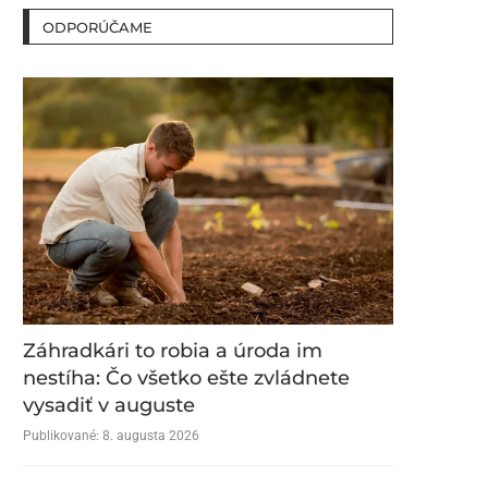
ODPORÚČAME
Záhradkári to robia a úroda im
nestíha: Čo všetko ešte zvládnete
vysadiť v auguste
Publikované:
8. augusta 2026