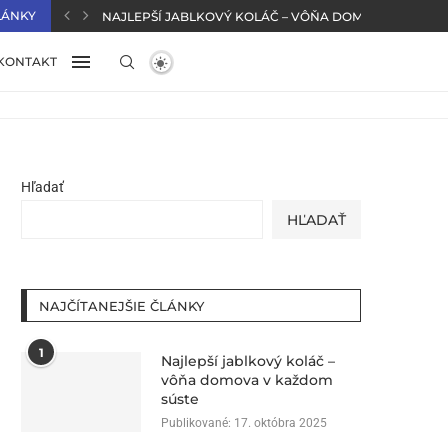
LÁNKY
NAJLEPŠÍ JABLKOVÝ KOLÁČ – VÔŇA DOMOVA V KAŽD
KONTAKT
Hľadať
HĽADAŤ
NAJČÍTANEJŠIE ČLÁNKY
1
Najlepší jablkový koláč –
vôňa domova v každom
súste
Publikované:
17. októbra 2025