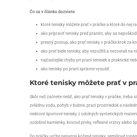
Čo sa v článku dozviete
ktoré tenisky môžete prať v práčke a ktoré do nej r
ako pripraviť tenisky pred praním, aby sa nepoškodil
presný postup, ako prať tenisky v práčke krok za k
ako prať biele tenisky, aby nezožltli a nezostali na 
najčastejšie chyby pri praní tenisiek a praktické rieš
ako tenisky po praní správne vysušiť.
Ktoré tenisky môžete prať v pr
Skôr než začnete riešiť, ako prať tenisky v práčke, treba 
zvládnu vodu, pohyb v bubne, prací prostriedok a následné
niektoré športové tenisky z odolných syntetických materiál
ozdobné kamienky, kovové prvky, reflexné vrstvy alebo š
Do práčky určite nepatria kožené tenisky, semišové topán