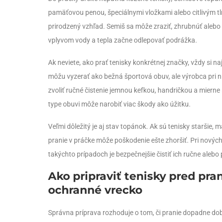
pamäťovou penou, špeciálnymi vložkami alebo citlivým tl
prirodzený vzhľad. Semiš sa môže zraziť, zhrubnúť alebo z
vplyvom vody a tepla začne odlepovať podrážka.
Ak neviete, ako prať tenisky konkrétnej značky, vždy si n
môžu vyzerať ako bežná športová obuv, ale výrobca pri n
zvoliť ručné čistenie jemnou kefkou, handričkou a miern
type obuvi môže narobiť viac škody ako úžitku.
Veľmi dôležitý je aj stav topánok. Ak sú tenisky staršie
pranie v práčke môže poškodenie ešte zhoršiť. Pri nových a
takýchto prípadoch je bezpečnejšie čistiť ich ručne alebo
Ako pripraviť tenisky pred pran
ochranné vrecko
Správna príprava rozhoduje o tom, či pranie dopadne dobr