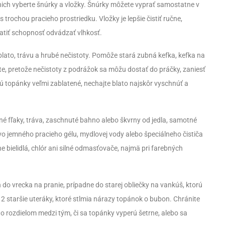
 nich vyberte šnúrky a vložky. Šnúrky môžete vyprať samostatne v
trochou pracieho prostriedku. Vložky je lepšie čistiť ručne,
ratiť schopnosť odvádzať vlhkosť.
ato, trávu a hrubé nečistoty. Pomôže stará zubná kefka, kefka na
e, pretože nečistoty z podrážok sa môžu dostať do práčky, zaniesť
sú topánky veľmi zablatené, nechajte blato najskôr vyschnúť a
tné fľaky, tráva, zaschnuté bahno alebo škvrny od jedla, samotné
o jemného pracieho gélu, mydlovej vody alebo špeciálneho čističa
e bielidlá, chlór ani silné odmasťovače, najmä pri farebných
 do vrecka na pranie, prípadne do starej obliečky na vankúš, ktorú
 2 staršie uteráky, ktoré stlmia nárazy topánok o bubon. Chránite
asto rozdielom medzi tým, či sa topánky vyperú šetrne, alebo sa