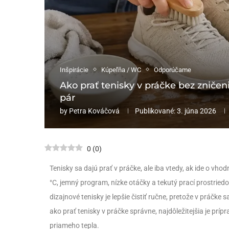
Inšpirácie
Kúpeľňa / WC
Odporúčame
Ako prať tenisky v práčke bez zniče
pár
by
Petra Kováčová
Publikované:
3. júna 2026
0
(
0
)
Tenisky sa dajú prať v práčke, ale iba vtedy, ak ide o vho
°C, jemný program, nízke otáčky a tekutý prací prostried
dizajnové tenisky je lepšie čistiť ručne, pretože v práčke 
ako prať tenisky v práčke správne, najdôležitejšia je pr
priameho tepla.