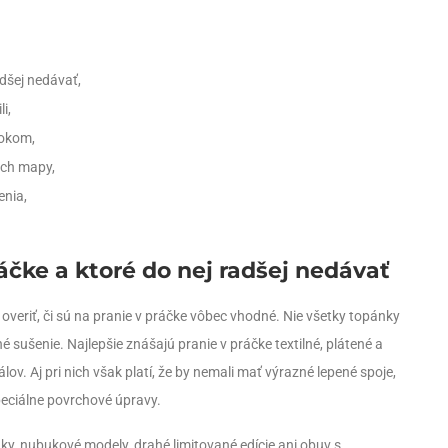
adšej nedávať,
i,
rokom,
nich mapy,
enia,
áčke a ktoré do nej radšej nedávať
si overiť, či sú na pranie v práčke vôbec vhodné. Nie všetky topánky
 sušenie. Najlepšie znášajú pranie v práčke textilné, plátené a
ov. Aj pri nich však platí, že by nemali mať výrazné lepené spoje,
peciálne povrchové úpravy.
ky, nubukové modely, drahé limitované edície ani obuv s