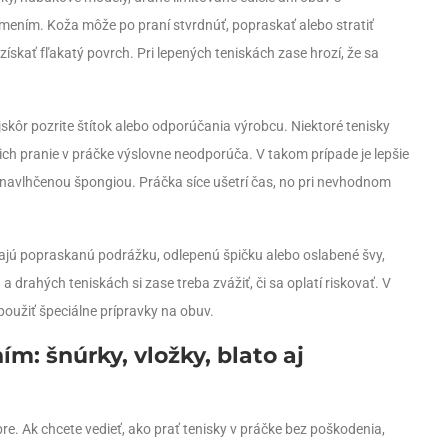
mením. Koža môže po praní stvrdnúť, popraskať alebo stratiť
ískať fľakatý povrch. Pri lepených teniskách zase hrozí, že sa
ajskôr pozrite štítok alebo odporúčania výrobcu. Niektoré tenisky
ich pranie v práčke výslovne neodporúča. V takom prípade je lepšie
e navlhčenou špongiou. Práčka síce ušetrí čas, no pri nevhodnom
, majú popraskanú podrážku, odlepenú špičku alebo oslabené švy,
 drahých teniskách si zase treba zvážiť, či sa oplatí riskovať. V
 použiť špeciálne prípravky na obuv.
ím: šnúrky, vložky, blato aj
e. Ak chcete vedieť, ako prať tenisky v práčke bez poškodenia,