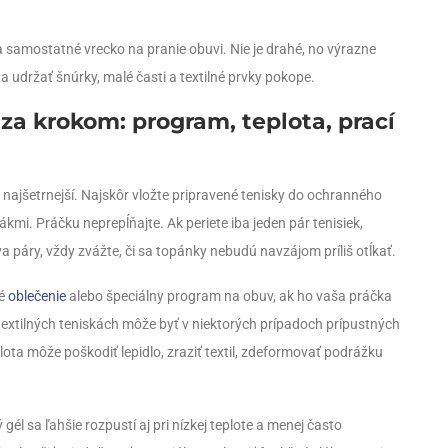
ma samostatné vrecko na pranie obuvi. Nie je drahé, no výrazne
udržať šnúrky, malé časti a textilné prvky pokope.
 za krokom: program, teplota, prací
 najšetrnejší. Najskôr vložte pripravené tenisky do ochranného
ákmi. Práčku neprepĺňajte. Ak periete iba jeden pár tenisiek,
a páry, vždy zvážte, či sa topánky nebudú navzájom príliš otĺkať.
vé
oblečenie
alebo špeciálny program na obuv, ak ho vaša práčka
 textilných teniskách môže byť v niektorých prípadoch prípustných
plota môže poškodiť lepidlo, zraziť textil, zdeformovať podrážku
gél sa ľahšie rozpustí aj pri nízkej teplote a menej často