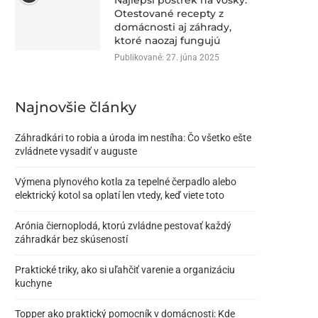
Najlepší postrek na vošky:
Otestované recepty z
domácnosti aj záhrady,
ktoré naozaj fungujú
Publikované:
27. júna 2025
Najnovšie články
Záhradkári to robia a úroda im nestíha: Čo všetko ešte
zvládnete vysadiť v auguste
Výmena plynového kotla za tepelné čerpadlo alebo
elektrický kotol sa oplatí len vtedy, keď viete toto
Arónia čiernoplodá, ktorú zvládne pestovať každý
záhradkár bez skúseností
Praktické triky, ako si uľahčiť varenie a organizáciu
kuchyne
Topper ako praktický pomocník v domácnosti: Kde