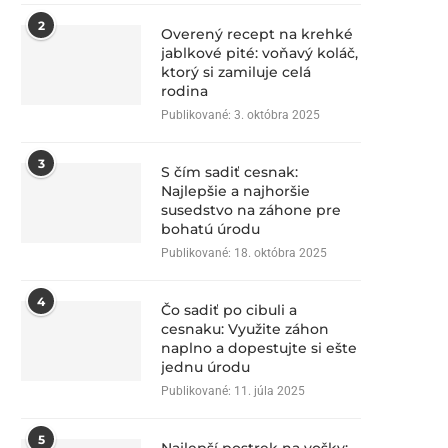
2
Overený recept na krehké
jablkové pité: voňavý koláč,
ktorý si zamiluje celá
rodina
Publikované:
3. októbra 2025
3
S čím sadiť cesnak:
Najlepšie a najhoršie
susedstvo na záhone pre
bohatú úrodu
Publikované:
18. októbra 2025
4
Čo sadiť po cibuli a
cesnaku: Využite záhon
naplno a dopestujte si ešte
jednu úrodu
Publikované:
11. júla 2025
5