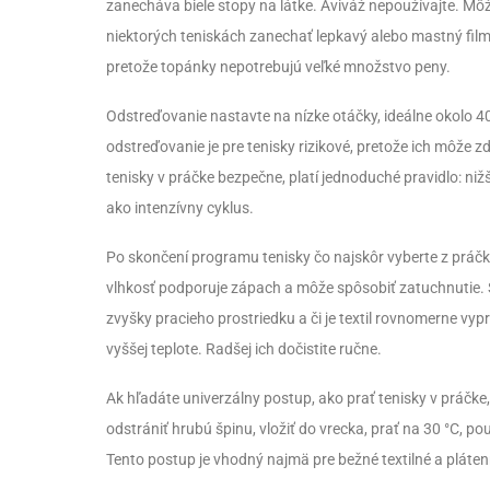
zanecháva biele stopy na látke. Aviváž nepoužívajte. Môž
niektorých teniskách zanechať lepkavý alebo mastný film.
pretože topánky nepotrebujú veľké množstvo peny.
Odstreďovanie nastavte na nízke otáčky, ideálne okolo 40
odstreďovanie je pre tenisky rizikové, pretože ich môže 
tenisky v práčke bezpečne, platí jednoduché pravidlo: niž
ako intenzívny cyklus.
Po skončení programu tenisky čo najskôr vyberte z práčk
vlhkosť podporuje zápach a môže spôsobiť zatuchnutie. Sko
zvyšky pracieho prostriedku a či je textil rovnomerne vyp
vyššej teplote. Radšej ich dočistite ručne.
Ak hľadáte univerzálny postup, ako prať tenisky v práčke,
odstrániť hrubú špinu, vložiť do vrecka, prať na 30 °C, po
Tento postup je vhodný najmä pre bežné textilné a pláten