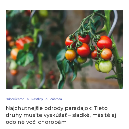
Odporúčame
Rastliny
Záhrada
Najchutnejšie odrody paradajok: Tieto
druhy musíte vyskúšať – sladké, mäsité aj
odolné voči chorobám