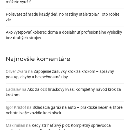
môžete využiť
Polievate záhradu každý deň, no rastliny stále trpia? Toto robíte
zle
Ako vytepovať koberec doma a dosiahnuť profesionálne výsledky
bez drahých strojov
Najnovšie komentáre
Oliver Zvara
na
Zapojenie zásuvky krok za krokom – správny
postup, chyby a bezpečnostné tipy
Ladislav
na
Ako založiť hruškový kvas: Kompletný návod krok za
krokom
Igor Kristof
na
Skladacia garáž na auto – praktické riešenie, ktoré
ochráni vaše vozidlo kdekoľvek
Maximilian
na
Kedy strihať živý plot: Kompletný sprievodca