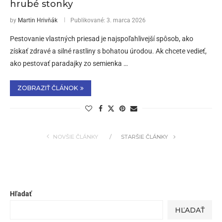
hrubé stonky
by
Martin Hrivňák
Publikované:
3. marca 2026
Pestovanie vlastných priesad je najspoľahlivejší spôsob, ako
získať zdravé a silné rastliny s bohatou úrodou. Ak chcete vedieť,
ako pestovať paradajky zo semienka …
ZOBRAZIŤ ČLÁNOK
NOVŠIE ČLÁNKY
STARŠIE ČLÁNKY
Hľadať
HĽADAŤ