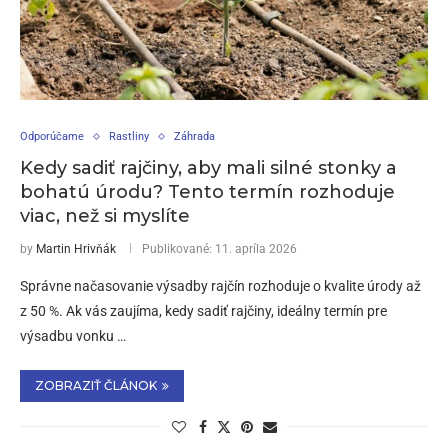
Odporúčame
Rastliny
Záhrada
Kedy sadiť rajčiny, aby mali silné stonky a
bohatú úrodu? Tento termín rozhoduje
viac, než si myslíte
by
Martin Hrivňák
Publikované:
11. apríla 2026
Správne načasovanie výsadby rajčín rozhoduje o kvalite úrody až
z 50 %. Ak vás zaujíma, kedy sadiť rajčiny, ideálny termín pre
výsadbu vonku …
ZOBRAZIŤ ČLÁNOK