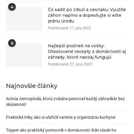
4
Čo sadiť po cibuli a cesnaku: Využite
záhon naplno a dopestujte si ešte
jednu úrodu
Publikované:
11. júla 2025
5
Najlepší postrek na vošky:
Otestované recepty z domácnosti aj
záhrady, ktoré naozaj fungujú
Publikované:
27. júna 2025
Najnovšie články
Arónia čiernoplodá, ktorú zvládne pestovať každý záhradkár bez
skúseností
Praktické triky, ako si uľahčiť varenie a organizáciu kuchyne
Topper ako praktický pomocník v domácnosti: Kde všade ho