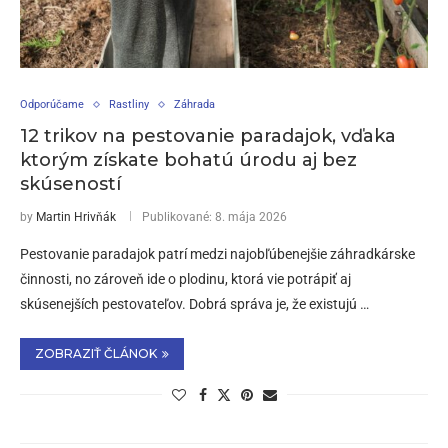
Odporúčame
Rastliny
Záhrada
12 trikov na pestovanie paradajok, vďaka
ktorým získate bohatú úrodu aj bez
skúseností
by
Martin Hrivňák
Publikované:
8. mája 2026
Pestovanie paradajok patrí medzi najobľúbenejšie záhradkárske
činnosti, no zároveň ide o plodinu, ktorá vie potrápiť aj
skúsenejších pestovateľov. Dobrá správa je, že existujú …
ZOBRAZIŤ ČLÁNOK