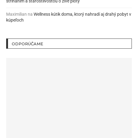
strihaním a starostlivosťou o živé ploty
Maximilian
na
Wellness kútik doma, ktorý nahradí aj drahý pobyt v
kúpeľoch
ODPORÚČAME