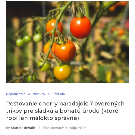
Odporúčame
Rastliny
Záhrada
Pestovanie cherry paradajok: 7 overených
trikov pre sladkú a bohatú úrodu (ktoré
robí len málokto správne)
by
Martin Hrivňák
Publikované:
9. mája 2026