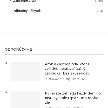
Záhradné prvky
(140)
Záhradný nábytok
(13)
ODPORÚČAME
Arónia čiernoplodá, ktorú
zvládne pestovať každý
záhradkár bez skúseností
Publikované:
7. augusta 2026
Polievate záhradu každý deň, no
rastliny stále trpia? Toto robíte
zle