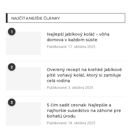
NAJČÍTANEJŠIE ČLÁNKY
1
Najlepší jablkový koláč – vôňa
domova v každom súste
Publikované:
17. októbra 2025
2
Overený recept na krehké jablkové
pité: voňavý koláč, ktorý si zamiluje
celá rodina
Publikované:
3. októbra 2025
3
S čím sadiť cesnak: Najlepšie a
najhoršie susedstvo na záhone pre
bohatú úrodu
Publikované:
18. októbra 2025