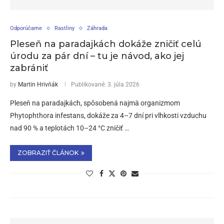
Odporúčame
Rastliny
Záhrada
Pleseň na paradajkách dokáže zničiť celú
úrodu za pár dní – tu je návod, ako jej
zabrániť
by
Martin Hrivňák
Publikované:
3. júla 2026
Pleseň na paradajkách, spôsobená najmä organizmom
Phytophthora infestans, dokáže za 4–7 dní pri vlhkosti vzduchu
nad 90 % a teplotách 10–24 °C zničiť …
ZOBRAZIŤ ČLÁNOK