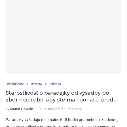
Odporúčame
Rastliny
Záhrada
Starostlivosť o paradajky od výsadby po
zber – čo robiť, aby ste mali bohatú úrodu
by
Martin Hrivňák
Publikované:
27. júna 2026
Paradajky vyžadujú minimálne 6–8 hodín priameho slnka denne,
pravidelnú zálievku priamo ku koreňom (nie na listy) a výsadbu