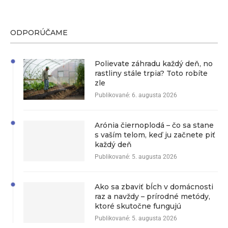
ODPORÚČAME
Polievate záhradu každý deň, no
rastliny stále trpia? Toto robíte
zle
Publikované:
6. augusta 2026
Arónia čiernoplodá – čo sa stane
s vaším telom, keď ju začnete piť
každý deň
Publikované:
5. augusta 2026
Ako sa zbaviť bĺch v domácnosti
raz a navždy – prírodné metódy,
ktoré skutočne fungujú
Publikované:
5. augusta 2026