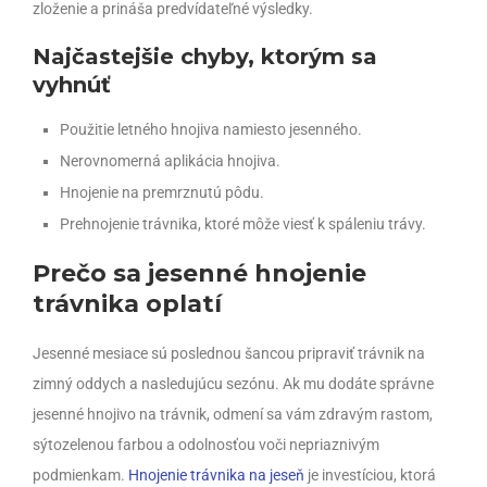
zloženie a prináša predvídateľné výsledky.
Najčastejšie chyby, ktorým sa
vyhnúť
Použitie letného hnojiva namiesto jesenného.
Nerovnomerná aplikácia hnojiva.
Hnojenie na premrznutú pôdu.
Prehnojenie trávnika, ktoré môže viesť k spáleniu trávy.
Prečo sa jesenné hnojenie
trávnika oplatí
Jesenné mesiace sú poslednou šancou pripraviť trávnik na
zimný oddych a nasledujúcu sezónu. Ak mu dodáte správne
jesenné hnojivo na trávnik, odmení sa vám zdravým rastom,
sýtozelenou farbou a odolnosťou voči nepriaznivým
podmienkam.
Hnojenie trávnika na jeseň
je investíciou, ktorá