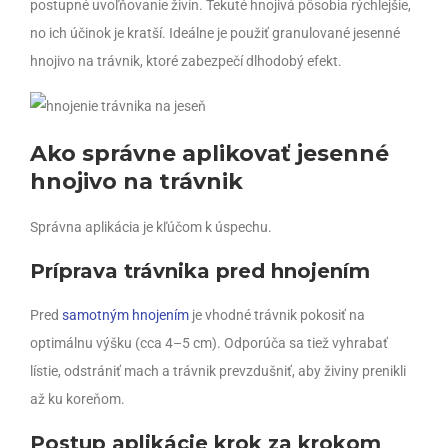
postupné uvoľňovanie živín. Tekuté hnojivá pôsobia rýchlejšie,
no ich účinok je kratší. Ideálne je použiť granulované jesenné
hnojivo na trávnik, ktoré zabezpečí dlhodobý efekt.
Ako správne aplikovať jesenné
hnojivo na trávnik
Správna aplikácia je kľúčom k úspechu.
Príprava trávnika pred hnojením
Pred
samotným hnojením
je vhodné trávnik pokosiť na
optimálnu výšku (cca 4–5 cm). Odporúča sa tiež vyhrabať
lístie, odstrániť mach a trávnik prevzdušniť, aby živiny prenikli
až ku koreňom.
Postup aplikácie krok za krokom