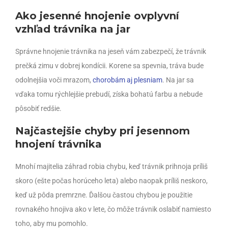
Ako jesenné hnojenie ovplyvní
vzhľad trávnika na jar
Správne hnojenie trávnika na jeseň vám zabezpečí, že trávnik
prečká zimu v dobrej kondícii. Korene sa spevnia, tráva bude
odolnejšia voči mrazom,
chorobám aj plesniam
. Na jar sa
vďaka tomu rýchlejšie prebudí, získa bohatú farbu a nebude
pôsobiť redšie.
Najčastejšie chyby pri jesennom
hnojení trávnika
Mnohí majitelia záhrad robia chybu, keď trávnik prihnoja príliš
skoro (ešte počas horúceho leta) alebo naopak príliš neskoro,
keď už pôda premrzne. Ďalšou častou chybou je použitie
rovnakého hnojiva ako v lete, čo môže trávnik oslabiť namiesto
toho, aby mu pomohlo.