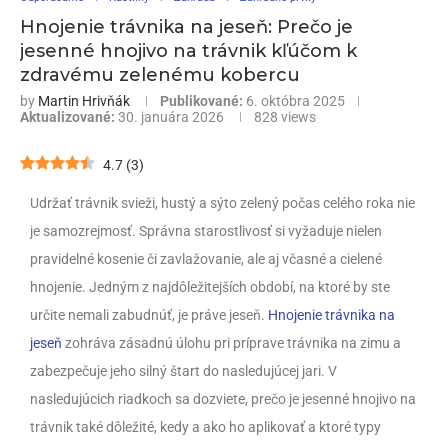
Hnojenie trávnika na jeseň: Prečo je
jesenné hnojivo na trávnik kľúčom k
zdravému zelenému kobercu
by
Martin Hrivňák
Publikované:
6. októbra 2025
Aktualizované:
30. januára 2026
828
views
4.7
(
3
)
Udržať trávnik svieži, hustý a sýto zelený počas celého roka nie
je samozrejmosť. Správna starostlivosť si vyžaduje nielen
pravidelné kosenie či zavlažovanie, ale aj včasné a cielené
hnojenie. Jedným z najdôležitejších období, na ktoré by ste
určite nemali zabudnúť, je práve jeseň.
Hnojenie trávnika na
jeseň
zohráva zásadnú úlohu pri príprave trávnika na zimu a
zabezpečuje jeho silný štart do nasledujúcej jari. V
nasledujúcich riadkoch sa dozviete, prečo je jesenné hnojivo na
trávnik také dôležité, kedy a ako ho aplikovať a ktoré typy