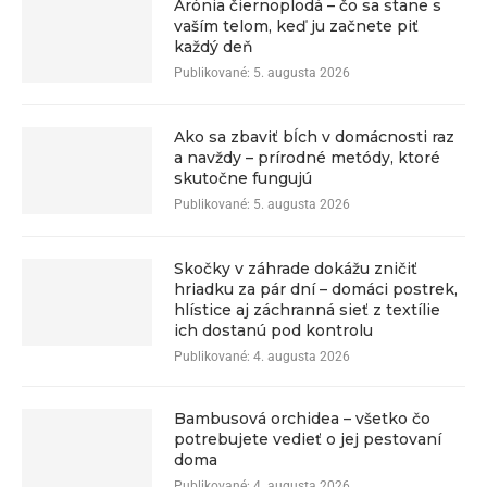
Arónia čiernoplodá – čo sa stane s
vaším telom, keď ju začnete piť
každý deň
Publikované:
5. augusta 2026
Ako sa zbaviť bĺch v domácnosti raz
a navždy – prírodné metódy, ktoré
skutočne fungujú
Publikované:
5. augusta 2026
Skočky v záhrade dokážu zničiť
hriadku za pár dní – domáci postrek,
hlístice aj záchranná sieť z textílie
ich dostanú pod kontrolu
Publikované:
4. augusta 2026
Bambusová orchidea – všetko čo
potrebujete vedieť o jej pestovaní
doma
Publikované:
4. augusta 2026