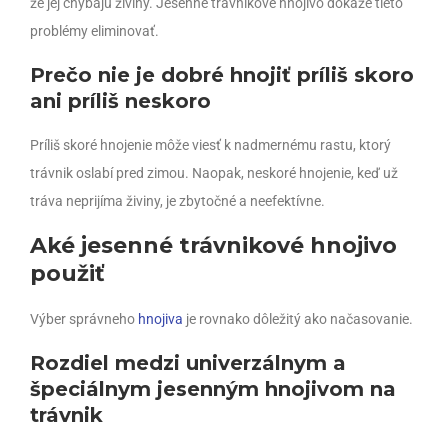
že jej chýbajú živiny. Jesenné trávnikové hnojivo dokáže tieto
problémy eliminovať.
Prečo nie je dobré hnojiť príliš skoro
ani príliš neskoro
Príliš skoré hnojenie môže viesť k nadmernému rastu, ktorý
trávnik oslabí pred zimou. Naopak, neskoré hnojenie, keď už
tráva neprijíma živiny, je zbytočné a neefektívne.
Aké jesenné trávnikové hnojivo
použiť
Výber správneho
hnojiva
je rovnako dôležitý ako načasovanie.
Rozdiel medzi univerzálnym a
špeciálnym jesenným hnojivom na
trávnik