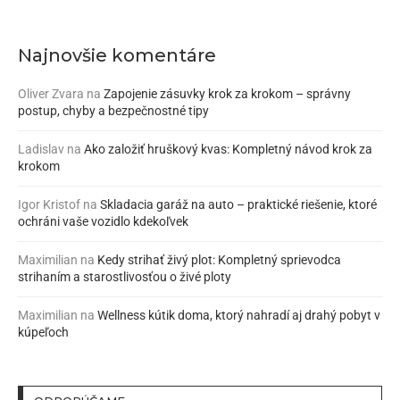
Najnovšie komentáre
Oliver Zvara
na
Zapojenie zásuvky krok za krokom – správny
postup, chyby a bezpečnostné tipy
Ladislav
na
Ako založiť hruškový kvas: Kompletný návod krok za
krokom
Igor Kristof
na
Skladacia garáž na auto – praktické riešenie, ktoré
ochráni vaše vozidlo kdekoľvek
Maximilian
na
Kedy strihať živý plot: Kompletný sprievodca
strihaním a starostlivosťou o živé ploty
Maximilian
na
Wellness kútik doma, ktorý nahradí aj drahý pobyt v
kúpeľoch