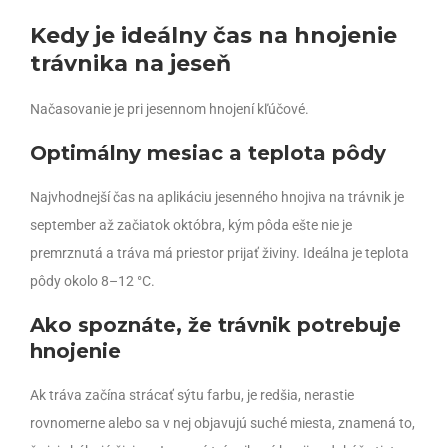
Kedy je ideálny čas na hnojenie
trávnika na jeseň
Načasovanie je pri jesennom hnojení kľúčové.
Optimálny mesiac a teplota pôdy
Najvhodnejší čas na aplikáciu jesenného hnojiva na trávnik je
september až začiatok októbra, kým pôda ešte nie je
premrznutá a tráva má priestor prijať živiny. Ideálna je teplota
pôdy okolo 8–12 °C.
Ako spoznáte, že trávnik potrebuje
hnojenie
Ak tráva začína strácať sýtu farbu, je redšia, nerastie
rovnomerne alebo sa v nej objavujú suché miesta, znamená to,