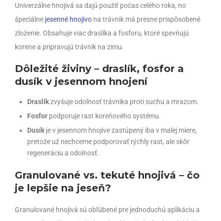
Univerzálne hnojivá sa dajú použiť počas celého roka, no
špeciálne
jesenné hnojivo
na trávnik má presne prispôsobené
zloženie. Obsahuje viac draslíka a fosforu, ktoré spevňujú
korene a pripravujú trávnik na zimu.
Dôležité živiny – draslík, fosfor a
dusík v jesennom hnojení
Draslík
zvyšuje odolnosť trávnika proti suchu a mrazom.
Fosfor
podporuje rast koreňového systému.
Dusík
je v jesennom hnojive zastúpený iba v malej miere,
pretože už nechceme podporovať rýchly rast, ale skôr
regeneráciu a odolnosť.
Granulované vs. tekuté hnojivá – čo
je lepšie na jeseň?
Granulované hnojivá sú obľúbené pre jednoduchú aplikáciu a