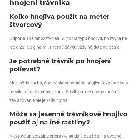
hnojení trávnika
Koľko hnojiva použiť na meter
štvorcový
Odporúčané množstvo sa líši podľa typu hnojiva, no zvyčajne
ide o 20–30 g na m². Presnú dávku vždy nájdete na obale.
Je potrebné trávnik po hnojení
polievať?
Ak je pôda suchá, áno. Vlhkosť pomáha hnojivu rozpustiť sa a
preniknúť do koreňovej zóny. Pri vlhkom jesennom počasí
zavlažovanie nie je vždy nutné.
Môže sa jesenné trávnikové hnojivo
použiť aj na iné rastliny?
Niektoré univerzálne prípravky sa dajú použiť aj na ovocné