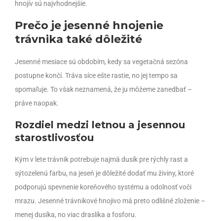
hnojív sú najvhodnejšie.
Prečo je jesenné hnojenie
trávnika také dôležité
Jesenné mesiace sú obdobím, kedy sa vegetačná sezóna
postupne končí. Tráva síce ešte rastie, no jej tempo sa
spomaľuje. To však neznamená, že ju môžeme zanedbať –
práve naopak.
Rozdiel medzi letnou a jesennou
starostlivosťou
Kým v lete trávnik potrebuje najmä dusík pre rýchly rast a
sýtozelenú farbu, na jeseň je dôležité dodať mu živiny, ktoré
podporujú spevnenie koreňového systému a odolnosť voči
mrazu. Jesenné trávnikové hnojivo má preto odlišné zloženie –
menej dusíka, no viac draslíka a fosforu.