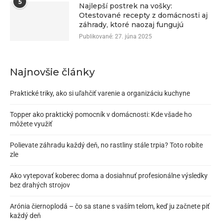
5
Najlepší postrek na vošky:
Otestované recepty z domácnosti aj
záhrady, ktoré naozaj fungujú
Publikované:
27. júna 2025
Najnovšie články
Praktické triky, ako si uľahčiť varenie a organizáciu kuchyne
Topper ako praktický pomocník v domácnosti: Kde všade ho
môžete využiť
Polievate záhradu každý deň, no rastliny stále trpia? Toto robíte
zle
Ako vytepovať koberec doma a dosiahnuť profesionálne výsledky
bez drahých strojov
Arónia čiernoplodá – čo sa stane s vaším telom, keď ju začnete piť
každý deň