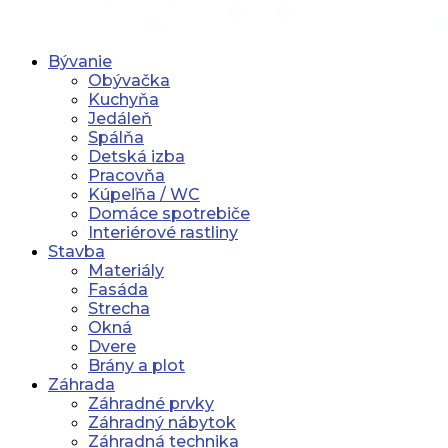
Bývanie
Obývačka
Kuchyňa
Jedáleň
Spálňa
Detská izba
Pracovňa
Kúpeľňa / WC
Domáce spotrebiče
Interiérové rastliny
Stavba
Materiály
Fasáda
Strecha
Okná
Dvere
Brány a plot
Záhrada
Záhradné prvky
Záhradný nábytok
Záhradná technika