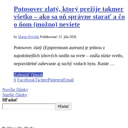
Potosovec zlatý, ktorý prežije takmer
všetko – ako sa oň správne starať a čo
o ňom (možno) neviete
by
Martin Hrivňák
Publikované:
21. júla 2026
Potosovec zlatý (Epipremnum aureum) je jednou z
najodolnejších izbových rastlín na svete – znáša nízke svetlo,
nepravidelné zalievanie aj suchý vzduch bytu. Rastie …
Zobraziť článok
0
Facebook
Twitter
Pinterest
Email
Novšie články
Staršie články
Hľadať
Hľadať