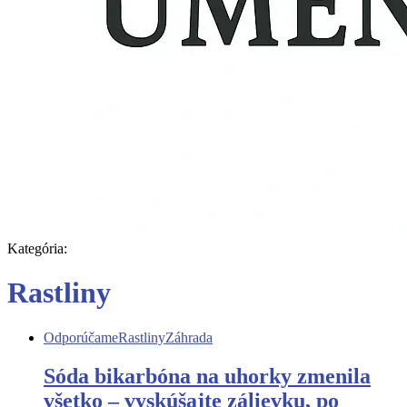
Kategória:
Rastliny
Odporúčame
Rastliny
Záhrada
Sóda bikarbóna na uhorky zmenila
všetko – vyskúšajte zálievku, po