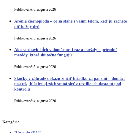
Publikované:
6. augusta 2026
Arónia čiernoplodá – čo sa stane s vaším telom, keď ju začnete
piť každý deň
Publikované:
5. augusta 2026
Ako sa zbaviť bĺch v domácnosti raz a navždy – prírodné
metódy, ktoré skutočne fungujú
Publikované:
5. augusta 2026
Skočky v záhrade dokážu zničiť hriadku za pár dní – domáci
postrek, hlístice aj záchranná sieť z textílie ich dostanú pod
kontrolu
Publikované:
4. augusta 2026
Kategórie
Bývanie
(543)