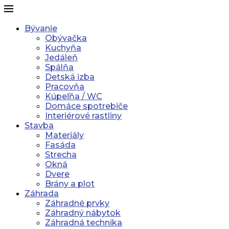
Bývanie
Obývačka
Kuchyňa
Jedáleň
Spálňa
Detská izba
Pracovňa
Kúpeľňa / WC
Domáce spotrebiče
Interiérové rastliny
Stavba
Materiály
Fasáda
Strecha
Okná
Dvere
Brány a plot
Záhrada
Záhradné prvky
Záhradný nábytok
Záhradná technika