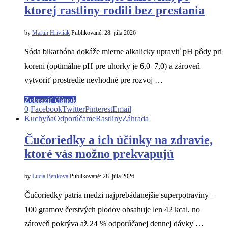
ktorej rastliny rodili bez prestania
by
Martin Hrivňák
Publikované:
28. júla 2026
Sóda bikarbóna dokáže mierne alkalicky upraviť pH pôdy pri
koreni (optimálne pH pre uhorky je 6,0–7,0) a zároveň
vytvoriť prostredie nevhodné pre rozvoj …
Zobraziť článok
0
Facebook
Twitter
Pinterest
Email
Kuchyňa
Odporúčame
Rastliny
Záhrada
Čučoriedky a ich účinky na zdravie,
ktoré vás možno prekvapujú
by
Lucia Benková
Publikované:
28. júla 2026
Čučoriedky patria medzi najprebádanejšie superpotraviny –
100 gramov čerstvých plodov obsahuje len 42 kcal, no
zároveň pokrýva až 24 % odporúčanej dennej dávky …