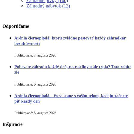
Záhradné prvky
(140)
Záhradný nábytok
(13)
Odporúčame
Arónia čiernoplodá, ktorú zvládne pestovať každý záhradkár
bez skúseností
Publikované:
7. augusta 2026
Polievate záhradu každý deň, no rastliny stále trpia? Toto robíte
zle
Publikované:
6. augusta 2026
Arónia čiernoplodá – čo sa stane s vaším telom, keď ju začnete
piť každý deň
Publikované:
5. augusta 2026
Inšpirácie