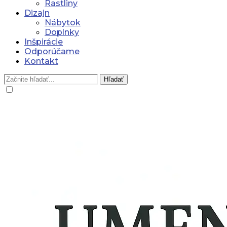
Rastliny
Dizajn
Nábytok
Doplnky
Inšpirácie
Odporúčame
Kontakt
Hľadať