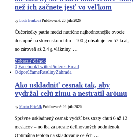
než ich začnete jesť vo veľkom
by
Lucia Benková
Publikované:
26. júla 2026
Čučoriedky patria medzi nutrične najhodnotnejšie ovocie
dostupné na slovenskom trhu – 100 g obsahuje len 57 kcal,
no zároveň až 2,4 g vlákniny, …
Zobraziť článok
0
Facebook
Twitter
Pinterest
Email
Odporúčame
Rastliny
Záhrada
Ako uskladniť cesnak tak, aby
vydržal celú zimu a nestratil arómu
by
Martin Hrivňák
Publikované:
26. júla 2026
Správne uskladnený cesnak vydrží bez straty chuti 6 až 12
mesiacov – no iba za presne definovaných podmienok.
Optimálna teplota na skladovanie celých …