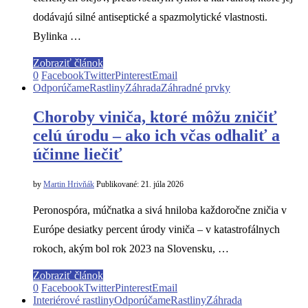
dodávajú silné antiseptické a spazmolytické vlastnosti.
Bylinka …
Zobraziť článok
0
Facebook
Twitter
Pinterest
Email
Odporúčame
Rastliny
Záhrada
Záhradné prvky
Choroby viniča, ktoré môžu zničiť
celú úrodu – ako ich včas odhaliť a
účinne liečiť
by
Martin Hrivňák
Publikované:
21. júla 2026
Peronospóra, múčnatka a sivá hniloba každoročne zničia v
Európe desiatky percent úrody viniča – v katastrofálnych
rokoch, akým bol rok 2023 na Slovensku, …
Zobraziť článok
0
Facebook
Twitter
Pinterest
Email
Interiérové rastliny
Odporúčame
Rastliny
Záhrada