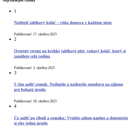
Najčítanejšie články
1
Najlepší jablkový koláč – vôňa domova v každom súste
Publikované:
17. októbra 2025
2
Overený recept na krehké jablkové pité: voňavý koláč, ktorý si
zamiluje celá rodina
Publikované:
3. októbra 2025
3
S čím sadiť cesnak: Najlepšie a najhoršie susedstvo na záhone
pre bohatú úrodu
Publikované:
18. októbra 2025
4
Čo sadiť po cibuli a cesnaku: Využite záhon naplno a dopestujte
si ešte jednu úrodu