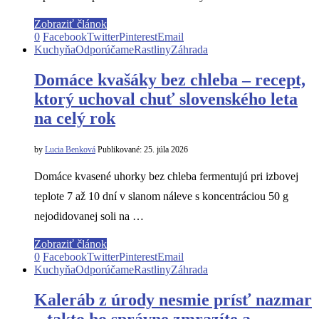
Zobraziť článok
0
Facebook
Twitter
Pinterest
Email
Kuchyňa
Odporúčame
Rastliny
Záhrada
Domáce kvašáky bez chleba – recept,
ktorý uchoval chuť slovenského leta
na celý rok
by
Lucia Benková
Publikované:
25. júla 2026
Domáce kvasené uhorky bez chleba fermentujú pri izbovej
teplote 7 až 10 dní v slanom náleve s koncentráciou 50 g
nejodidovanej soli na …
Zobraziť článok
0
Facebook
Twitter
Pinterest
Email
Kuchyňa
Odporúčame
Rastliny
Záhrada
Kaleráb z úrody nesmie prísť nazmar
– takto ho správne zmrazíte a