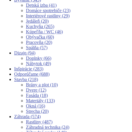
Detská izba
(41)
Domáce spotrebiče
(23)
Interiérové rastliny
(29)
Jedáleň
(20)
Kuchyňa
(265)
Kúpeľňa / WC
(46)
Obývačka
(60)
Pracovňa
(20)
Spálňa
(57)
Dizajn
(94)
Doplnky
(66)
Nábytok
(49)
Inšpirácie
(283)
Odporúčame
(688)
Stavba
(218)
Brány a plot
(10)
Dvere
(12)
Fasáda
(18)
Materiály
(133)
Okná
(16)
Strecha
(20)
Záhrada
(574)
Rastliny
(487)
Záhradná technika
(24)