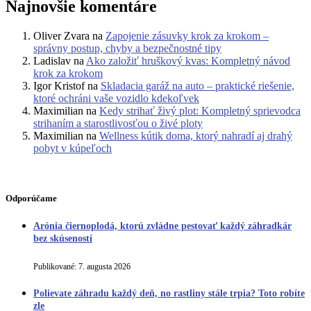
Najnovšie komentáre
Oliver Zvara
na
Zapojenie zásuvky krok za krokom –
správny postup, chyby a bezpečnostné tipy
Ladislav
na
Ako založiť hruškový kvas: Kompletný návod
krok za krokom
Igor Kristof
na
Skladacia garáž na auto – praktické riešenie,
ktoré ochráni vaše vozidlo kdekoľvek
Maximilian
na
Kedy strihať živý plot: Kompletný sprievodca
strihaním a starostlivosťou o živé ploty
Maximilian
na
Wellness kútik doma, ktorý nahradí aj drahý
pobyt v kúpeľoch
Odporúčame
Arónia čiernoplodá, ktorú zvládne pestovať každý záhradkár
bez skúseností
Publikované:
7. augusta 2026
Polievate záhradu každý deň, no rastliny stále trpia? Toto robíte
zle