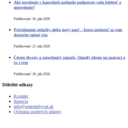
Aké osvetlenie v kancelárii najlepšie podporuje vašu bdelosť a
sústredenie?
Publikované:
26. júla 2026
Prečalúnenie sedačky alebo nový gauč – ktorá možnosť sa vám
skutočne oplatí viac
Publikované:
23. júla 2026
Čierne škvrny a zatuchnutý zápach: Signály plesne na matraci a
čo s tým
Publikované:
18. júla 2026
Dôležité odkazy
Kontakt
Inzercia
info@umeniebyvat.sk
Ochrana osobných údajov