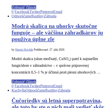
Zobraziť článok
0
Facebook
Twitter
Pinterest
Email
Odporúčame
Rastliny
Záhrada
Modrá skalica na uhorky skutočne
funguje – ale väčšina záhradkárov ju
používa úplne zle
by
Martin Hrivňák
Publikované:
27. júla 2026
Modrá skalica (síran meďnatý, CuSO₄) patrí k najstarším
fungicídom v záhradníctve – v správne pripravenej
koncentrácii 0,5–1 % je účinná proti plesni uhorkových …
Zobraziť článok
0
Facebook
Twitter
Pinterest
Email
Kuchyňa
Odporúčame
Rastliny
Záhrada
Čučoriedky sú letná superpotravina,
ale toto by ste o nich mali vedieť skôr,