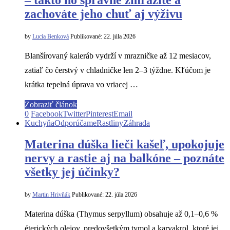
zachováte jeho chuť aj výživu
by
Lucia Benková
Publikované:
22. júla 2026
Blanšírovaný kaleráb vydrží v mrazničke až 12 mesiacov,
zatiaľ čo čerstvý v chladničke len 2–3 týždne. Kľúčom je
krátka tepelná úprava vo vriacej …
Zobraziť článok
0
Facebook
Twitter
Pinterest
Email
Kuchyňa
Odporúčame
Rastliny
Záhrada
Materina dúška lieči kašeľ, upokojuje
nervy a rastie aj na balkóne – poznáte
všetky jej účinky?
by
Martin Hrivňák
Publikované:
22. júla 2026
Materina dúška (Thymus serpyllum) obsahuje až 0,1–0,6 %
éterických olejov, predovšetkým tymol a karvakrol, ktoré jej