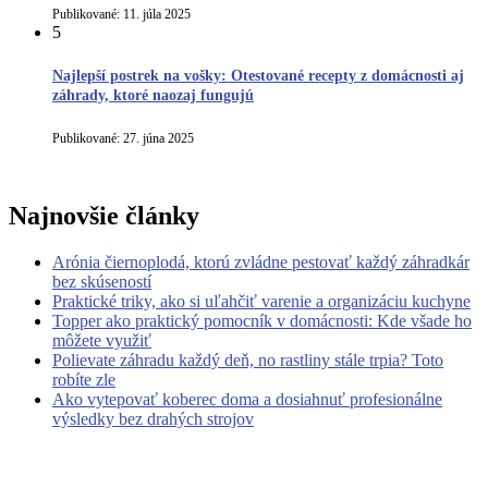
Publikované:
11. júla 2025
5
Najlepší postrek na vošky: Otestované recepty z domácnosti aj
záhrady, ktoré naozaj fungujú
Publikované:
27. júna 2025
Najnovšie články
Arónia čiernoplodá, ktorú zvládne pestovať každý záhradkár
bez skúseností
Praktické triky, ako si uľahčiť varenie a organizáciu kuchyne
Topper ako praktický pomocník v domácnosti: Kde všade ho
môžete využiť
Polievate záhradu každý deň, no rastliny stále trpia? Toto
robíte zle
Ako vytepovať koberec doma a dosiahnuť profesionálne
výsledky bez drahých strojov