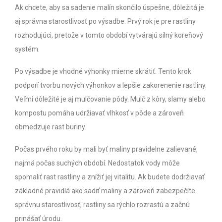
Ak chcete, aby sa sadenie malín skončilo úspešne, dôležitá je
aj správna starostlivosť po výsadbe. Prvý rok je pre rastliny
rozhodujúci, pretože v tomto období vytvárajú silný koreňový
systém.
Po výsadbe je vhodné výhonky mierne skrátiť. Tento krok
podporí tvorbu nových výhonkov a lepšie zakorenenie rastliny.
Veľmi dôležité je aj mulčovanie pôdy. Mulč z kôry, slamy alebo
kompostu pomáha udržiavať vlhkosť v pôde a zároveň
obmedzuje rast buriny.
Počas prvého roku by mali byť maliny pravidelne zalievané,
najmä počas suchých období. Nedostatok vody môže
spomaliť rast rastliny a znížiť jej vitalitu.
Ak budete dodržiavať
základné pravidlá ako sadiť maliny a zároveň zabezpečíte
správnu starostlivosť, rastliny sa rýchlo rozrastú a začnú
prinášať úrodu.