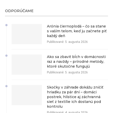
ODPORÚČAME
Arónia čiernoplodá – čo sa stane
s vaším telom, keď ju začnete piť
každý deň
Publikované:
5. augusta 2026
Ako sa zbaviť bĺch v domácnosti
raz a navždy – prírodné metódy,
ktoré skutočne fungujú
Publikované:
5. augusta 2026
Skočky v záhrade dokážu zničiť
hriadku za pár dní – domáci
postrek, hlístice aj záchranná
sieť z textílie ich dostanú pod
kontrolu
Publikované:
4. augusta 2026