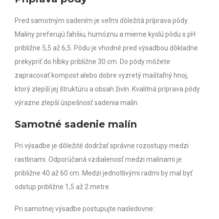
Pred samotným sadením je veľmi dôležitá príprava pôdy.
Maliny preferujú ľahšiu, humóznu a mierne kyslú pôdu s pH
približne 5,5 až 6,5.
Pôdu je vhodné pred výsadbou dôkladne
prekypriť do hĺbky približne 30 cm. Do pôdy môžete
zapracovať kompost alebo dobre vyzretý maštaľný hnoj,
ktorý zlepší jej štruktúru a obsah živín.
Kvalitná príprava pôdy
výrazne zlepší úspešnosť sadenia malín.
Samotné sadenie malín
Pri výsadbe je dôležité dodržať správne rozostupy medzi
rastlinami. Odporúčaná vzdialenosť medzi malinami je
približne 40 až 60 cm. Medzi jednotlivými radmi by mal byť
odstup približne 1,5 až 2 metre.
Pri samotnej výsadbe postupujte nasledovne: