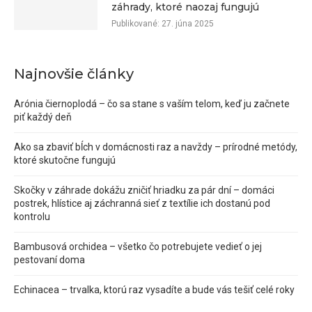
záhrady, ktoré naozaj fungujú
Publikované:
27. júna 2025
Najnovšie články
Arónia čiernoplodá – čo sa stane s vaším telom, keď ju začnete
piť každý deň
Ako sa zbaviť bĺch v domácnosti raz a navždy – prírodné metódy,
ktoré skutočne fungujú
Skočky v záhrade dokážu zničiť hriadku za pár dní – domáci
postrek, hlístice aj záchranná sieť z textílie ich dostanú pod
kontrolu
Bambusová orchidea – všetko čo potrebujete vedieť o jej
pestovaní doma
Echinacea – trvalka, ktorú raz vysadíte a bude vás tešiť celé roky