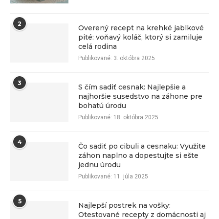
2
Overený recept na krehké jablkové
pité: voňavý koláč, ktorý si zamiluje
celá rodina
Publikované:
3. októbra 2025
3
S čím sadiť cesnak: Najlepšie a
najhoršie susedstvo na záhone pre
bohatú úrodu
Publikované:
18. októbra 2025
4
Čo sadiť po cibuli a cesnaku: Využite
záhon naplno a dopestujte si ešte
jednu úrodu
Publikované:
11. júla 2025
5
Najlepší postrek na vošky:
Otestované recepty z domácnosti aj