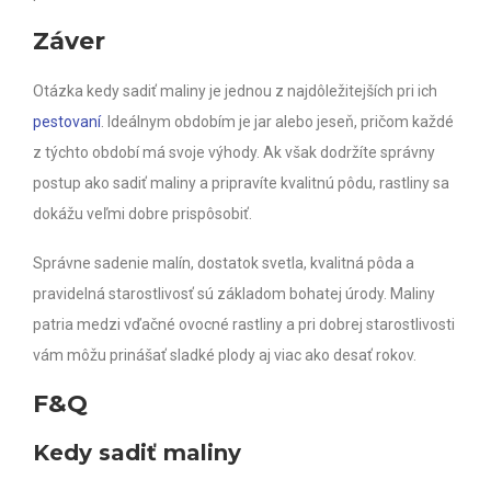
Záver
Otázka kedy sadiť maliny je jednou z najdôležitejších pri ich
pestovaní
. Ideálnym obdobím je jar alebo jeseň, pričom každé
z týchto období má svoje výhody. Ak však dodržíte správny
postup ako sadiť maliny a pripravíte kvalitnú pôdu, rastliny sa
dokážu veľmi dobre prispôsobiť.
Správne sadenie malín, dostatok svetla, kvalitná pôda a
pravidelná starostlivosť sú základom bohatej úrody. Maliny
patria medzi vďačné ovocné rastliny a pri dobrej starostlivosti
vám môžu prinášať sladké plody aj viac ako desať rokov.
F&Q
Kedy sadiť maliny