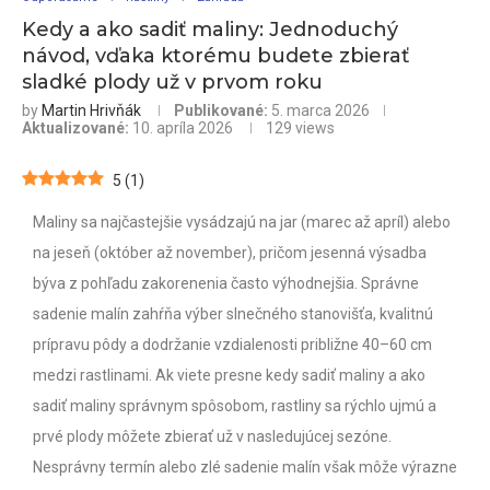
Kedy a ako sadiť maliny: Jednoduchý
návod, vďaka ktorému budete zbierať
sladké plody už v prvom roku
by
Martin Hrivňák
Publikované:
5. marca 2026
Aktualizované:
10. apríla 2026
129
views
5
(
1
)
Maliny sa najčastejšie vysádzajú na jar (marec až apríl) alebo
na jeseň (október až november), pričom jesenná výsadba
býva z pohľadu zakorenenia často výhodnejšia. Správne
sadenie malín zahŕňa výber slnečného stanovišťa, kvalitnú
prípravu pôdy a dodržanie vzdialenosti približne 40–60 cm
medzi rastlinami. Ak viete presne kedy sadiť maliny a ako
sadiť maliny správnym spôsobom, rastliny sa rýchlo ujmú a
prvé plody môžete zbierať už v nasledujúcej sezóne.
Nesprávny termín alebo zlé sadenie malín však môže výrazne