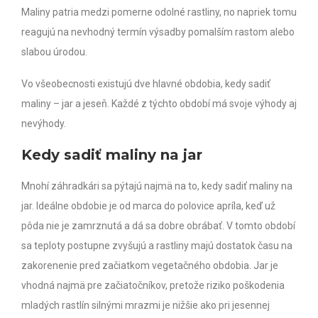
Maliny patria medzi pomerne odolné rastliny, no napriek tomu
reagujú na nevhodný termín výsadby pomalším rastom alebo
slabou úrodou.
Vo všeobecnosti existujú dve hlavné obdobia, kedy sadiť
maliny – jar a jeseň. Každé z týchto období má svoje výhody aj
nevýhody.
Kedy sadiť maliny na jar
Mnohí záhradkári sa pýtajú najmä na to, kedy sadiť maliny na
jar. Ideálne obdobie je od marca do polovice apríla, keď už
pôda nie je zamrznutá a dá sa dobre obrábať. V tomto období
sa teploty postupne zvyšujú a rastliny majú dostatok času na
zakorenenie pred začiatkom vegetačného obdobia.
Jar je
vhodná najmä pre začiatočníkov, pretože riziko poškodenia
mladých rastlín silnými mrazmi je nižšie ako pri jesennej