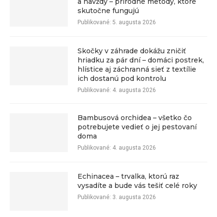
a navždy – prírodné metódy, ktoré
skutočne fungujú
Publikované:
5. augusta 2026
Skočky v záhrade dokážu zničiť
hriadku za pár dní – domáci postrek,
hlístice aj záchranná sieť z textílie
ich dostanú pod kontrolu
Publikované:
4. augusta 2026
Bambusová orchidea – všetko čo
potrebujete vedieť o jej pestovaní
doma
Publikované:
4. augusta 2026
Echinacea – trvalka, ktorú raz
vysadíte a bude vás tešiť celé roky
Publikované:
3. augusta 2026