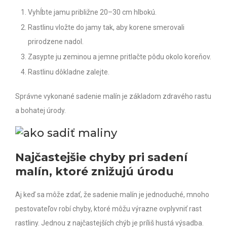
Vyhĺbte jamu približne 20–30 cm hlbokú.
Rastlinu vložte do jamy tak, aby korene smerovali
prirodzene nadol.
Zasypte ju zeminou a jemne pritlačte pôdu okolo koreňov.
Rastlinu dôkladne zalejte.
Správne vykonané sadenie malín je základom zdravého rastu
a bohatej úrody.
Najčastejšie chyby pri sadení
malín, ktoré znižujú úrodu
Aj keď sa môže zdať, že sadenie malín je jednoduché, mnoho
pestovateľov robí chyby, ktoré môžu výrazne ovplyvniť rast
rastliny.
Jednou z najčastejších chýb je príliš hustá výsadba.