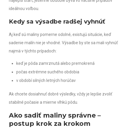
najlepší štart, jesenné obdobie býva vo väčšine prípadov
ideálnou voľbou.
Kedy sa výsadbe radšej vyhnúť
Aj keď sú maliny pomerne odolné, existujú situácie, keď
sadenie malín nie je vhodné. Výsadbe by ste sa mali vyhnúť
najmä v týchto prípadoch:
keď je pôda zamrznutá alebo premokrená
počas extrémne suchého obdobia
v období silných letných horúčav
Ak chcete dosiahnuť dobré výsledky, vždy je lepšie zvoliť
stabilné počasie a mierne vlhkú pôdu.
Ako sadiť maliny správne –
postup krok za krokom