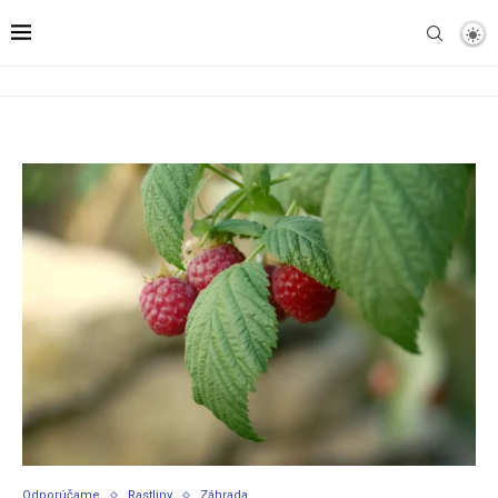
Odporúčame
Rastliny
Záhrada