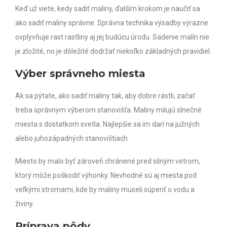
Keď už viete, kedy sadiť maliny, ďalším krokom je naučiť sa
ako sadiť maliny správne. Správna technika výsadby výrazne
ovplyvňuje rast rastliny aj jej budúcu úrodu.
Sadenie malín nie
je zložité, no je dôležité dodržať niekoľko základných pravidiel.
Výber správneho miesta
Ak sa pýtate, ako sadiť maliny tak, aby dobre rástli, začať
treba správnym výberom stanovišťa. Maliny milujú slnečné
miesta s dostatkom svetla. Najlepšie sa im darí na južných
alebo juhozápadných stanovištiach.
Miesto by malo byť zároveň chránené pred silným vetrom,
ktorý môže poškodiť výhonky. Nevhodné sú aj miesta pod
veľkými stromami, kde by maliny museli súperiť o vodu a
živiny.
Príprava pôdy