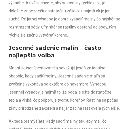
výsadbe. Ak však chcete, aby sa rastliny rýchlo ujali, je
dôležité zabezpečiť dostatočnú zálievku, najmä ak je jar
suchá.
Pri jarnej výsadbe je dobré vysadiť maliny čo najskôr po
rozmrazení pôdy. Čím skôr sa rastliny dostanú do pôdy, tým
rýchlejšie začnú vytvárať korene.
Jesenné sadenie malín – často
najlepšia voľba
Mnohí skúsení pestovatelia považujú jeseň za ideálne
obdobie, kedy sadiť maliny. Jesenné sadenie malín sa
zvyčajne vykonáva od októbra do novembra.
Výhodou
jesennej výsadby je najmä to, že pôda je ešte dostatočne
teplá a vlhká, čo podporuje tvorbu koreňov. Rastlina sa počas
zimy prirodzene zakorení a na jar začína rásť oveľa rýchlejšie.
Ak teda premýšľate, kedy sadiť maliny tak, aby mali čo