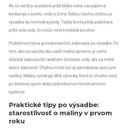
Ak sú rastliny vysadené príliš blízko seba, navzájom si
konkurujú o svetlo, vodu a živiny.
Ďalšou častou chybou je
výsadba do nevhodnej pôdy. Ťažká ílovitá pôda zadržiava
príliš veľa vody, čo môže viesť k hnilobe koreňov.
Problémom býva aj nedostatočné zalievanie po výsadbe. Po
tom, ako sa naučíte ako sadiť maliny správne, je veľmi
dôležité zabezpečiť rastlinám dostatok vody, aby sa mohli
dobre zakoreniť.
Chybou môže byť aj zanedbanie opory pre
rastliny. Maliny vytvárajú dlhé výhonky, ktoré je vhodné viesť
po drôtenej opore alebo jednoduchom konštrukčnom
systéme.
Praktické tipy po výsadbe:
starostlivosť o maliny v prvom
roku