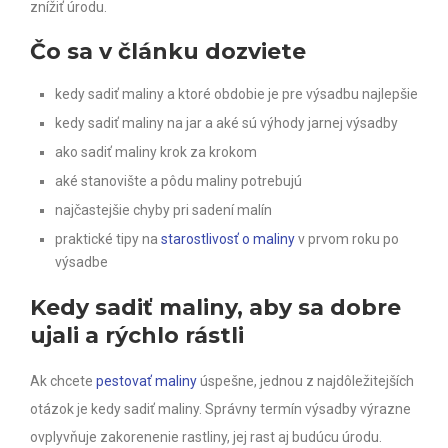
znížiť úrodu.
Čo sa v článku dozviete
kedy sadiť maliny a ktoré obdobie je pre výsadbu najlepšie
kedy sadiť maliny na jar a aké sú výhody jarnej výsadby
ako sadiť maliny krok za krokom
aké stanovište a pôdu maliny potrebujú
najčastejšie chyby pri sadení malín
praktické tipy na
starostlivosť o maliny
v prvom roku po
výsadbe
Kedy sadiť maliny, aby sa dobre
ujali a rýchlo rástli
Ak chcete
pestovať maliny
úspešne, jednou z najdôležitejších
otázok je kedy sadiť maliny. Správny termín výsadby výrazne
ovplyvňuje zakorenenie rastliny, jej rast aj budúcu úrodu.