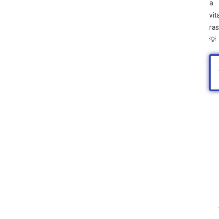
a
vit
ras
💡