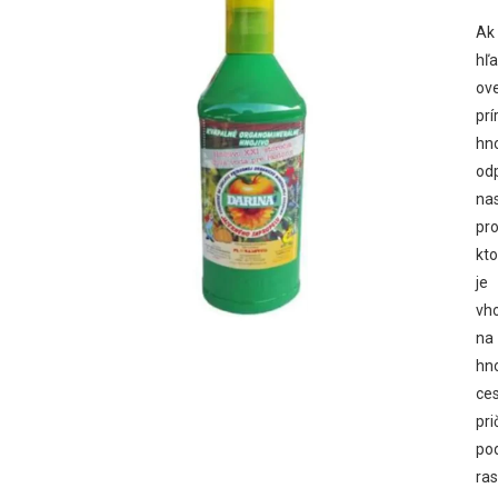
Ak
hľ
ov
prí
hno
od
na
pro
kto
je
vh
na
hn
ce
pr
po
ras