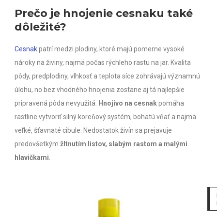
Prečo je hnojenie cesnaku také
dôležité?
Cesnak
patrí medzi plodiny, ktoré majú pomerne vysoké
nároky na živiny, najmä počas rýchleho rastu na jar. Kvalita
pôdy, predplodiny, vlhkosť a teplota síce zohrávajú významnú
úlohu, no bez vhodného hnojenia zostane aj tá najlepšie
pripravená pôda nevyužitá.
Hnojivo na cesnak
pomáha
rastline vytvoriť silný koreňový systém, bohatú vňať a najmä
veľké, šťavnaté cibule. Nedostatok živín sa prejavuje
predovšetkým
žltnutím listov, slabým rastom a malými
hlavičkami
.