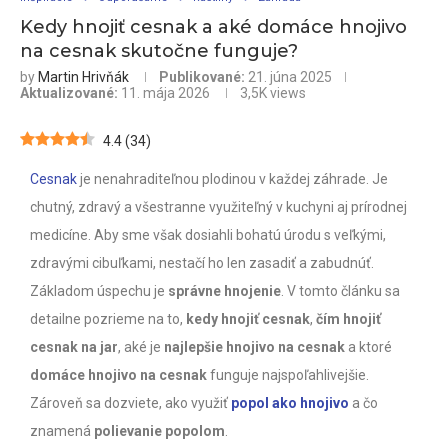
Kedy hnojiť cesnak a aké domáce hnojivo
na cesnak skutočne funguje?
by
Martin Hrivňák
Publikované:
21. júna 2025
Aktualizované:
11. mája 2026
3,5K
views
4.4
(
34
)
Cesnak
je nenahraditeľnou plodinou v každej záhrade. Je
chutný, zdravý a všestranne využiteľný v kuchyni aj prírodnej
medicíne. Aby sme však dosiahli bohatú úrodu s veľkými,
zdravými cibuľkami, nestačí ho len zasadiť a zabudnúť.
Základom úspechu je
správne hnojenie
. V tomto článku sa
detailne pozrieme na to,
kedy hnojiť cesnak
,
čím hnojiť
cesnak na jar
, aké je
najlepšie hnojivo na cesnak
a ktoré
domáce hnojivo na cesnak
funguje najspoľahlivejšie.
Zároveň sa dozviete, ako využiť
popol ako hnojivo
a čo
znamená
polievanie popolom
.