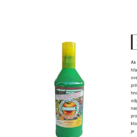
Ak
hľ
ov
prí
hno
od
na
pro
kto
je