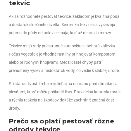
tekvíc
Ak sa rozhodnete pestovať tekvice, základom je kvalitná pôda
a dostatok slnečného svetla. Semienka tekvice sa vysievajú
priamo do pôdy od polovice mája, keď už nehrozia mrazy.
Tekvice majú rady priestranné stanovište a bohatú zálievku.
Počas vegetácie je vhodné rastliny prihnojovať kompostom
alebo prírodnými hnojivami. Medzi časté chyby patrí
prehustený výsev a nedostatok vody, čo vedie k slabšej úrode.
Pri starostlivosti treba myslieť aj na ochranu pred slimákmi a
plesňami, ktoré môžu poškodiť listy. Pravidelná kontrola rastlín
a rýchla reakcia na škodcov dokáže zachrániť značnú časť
úrody.
Prečo sa oplatí pestovať rôzne
odrody tekvice