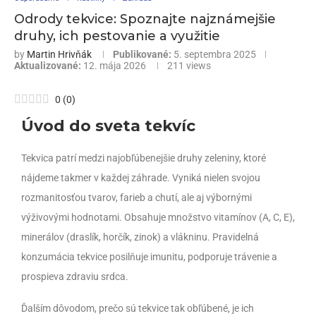
Odrody tekvice: Spoznajte najznámejšie
druhy, ich pestovanie a využitie
by
Martin Hrivňák
Publikované:
5. septembra 2025
Aktualizované:
12. mája 2026
211
views
0
(
0
)
Úvod do sveta tekvíc
Tekvica patrí medzi najobľúbenejšie druhy zeleniny, ktoré
nájdeme takmer v každej záhrade. Vyniká nielen svojou
rozmanitosťou tvarov, farieb a chutí, ale aj výbornými
výživovými hodnotami. Obsahuje množstvo vitamínov (A, C, E),
minerálov (draslík, horčík, zinok) a vlákninu. Pravidelná
konzumácia tekvice posilňuje imunitu, podporuje trávenie a
prospieva zdraviu srdca.
Ďalším dôvodom, prečo sú tekvice tak obľúbené, je ich