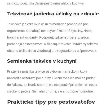
sa môžu použiť na ďalšie pestovanie alebo v kuchyni.
Tekvicové jadierka účinky na zdravie
Tekvicové jadierka účinky sú mimoriadne prospešné pre
organizmus. Obsahujú nenasýtené mastné kyseliny, zinok,
horčík a antioxidanty. Podporujú zdravie prostaty, srdca,
pomáhajú pri nespavosti a zlepšujú trávenie. Vďaka vysokému
obsahu bielkovín sú vhodné aj pre vegetariánov a športovcov.
Semienka tekvice v kuchyni
Pražené semienka tekvice sú výborným snackom, ktorý
nahrádza nezdravé pochutiny. Okrem toho ich možno pridať
do šalátov, polievok, smoothie alebo použiť pri pečení chleba a
sladkého pečiva. Sú nielen chutné, ale aj nutrične hodnotné.
Praktické tipy pre pestovateľov