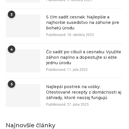
3
S čím sadiť cesnak: Najlepšie a
najhoršie susedstvo na záhone pre
bohatú úrodu
Publikované:
18. októbra 2025
4
Čo sadiť po cibuli a cesnaku: Využite
záhon naplno a dopestujte si ešte
jednu úrodu
Publikované:
11. júla 2025
5
Najlepší postrek na vošky:
Otestované recepty z domácnosti aj
záhrady, ktoré naozaj fungujú
Publikované:
27. júna 2025
Najnovšie články