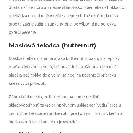
dostatok priestoru a slnečné stanovisko. Zber tekvice hokkaido
prichádza na rad najčastejšie v septembri až októbri, keď sa
stopka začne sušiť a šupka tvrdne. Je výborná na polievky,
pyré či pečenie.
Maslová tekvica (butternut)
Maslová tekvica, známa aj ako butternut squash, má typický
hruškovitý tvar a jemnú, krémovú dužinu. Chuťovo je o niečo
sladšia než hokkaido a veľmi sa hodí na pečenie či prípravu
krémových polievok.
Záhradkári ocenia, že butternut má pomerne dlhú
skladovateľnosť, takže pri správnom uskladnení vydrží aj celú
zimu. Zber tekvice je vhodné robiť pred prvými mrazmi, keď má
šupka tvrdú konzistenciu a je sýtožltá.