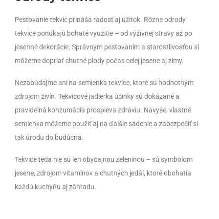
Pestovanie tekvíc prináša radosť aj úžitok. Rôzne odrody
tekvice ponúkajú bohaté využitie – od výživnej stravy až po
jesenné dekorácie. Správnym pestovaním a starostlivosťou si
môžeme dopriať chutné plody počas celej jesene aj zimy.
Nezabúdajme ani na semienka tekvice, ktoré sú hodnotným
zdrojom živín. Tekvicové jadierka účinky sú dokázané a
pravidelná konzumácia prospieva zdraviu. Navyše, vlastné
semienka môžeme použiť aj na ďalšie sadenie a zabezpečiť si
tak úrodu do budúcna.
Tekvice teda nie sú len obyčajnou zeleninou – sú symbolom
jesene, zdrojom vitamínov a chutných jedál, ktoré obohatia
každú kuchyňu aj záhradu.