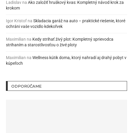
Ladislav
na
Ako založiť hruškový kvas: Kompletný návod krok za
krokom
Igor Kristof
na
Skladacia garáž na auto – praktické riešenie, ktoré
ochráni vaše vozidlo kdekoľvek
Maximilian
na
Kedy strihať živý plot: Kompletný sprievodca
strihaním a starostlivosťou o živé ploty
Maximilian
na
Wellness kútik doma, ktorý nahradí aj drahý pobyt v
kúpeľoch
ODPORÚČAME