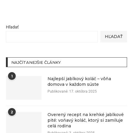
Hľadať
HĽADAŤ
NAJČÍTANEJŠIE ČLÁNKY
1
Najlepší jablkový koláč – vôňa
domova v každom súste
Publikované:
17. októbra 2025
2
Overený recept na krehké jablkové
pité: voňavý koláč, ktorý si zamiluje
celá rodina
Publikované:
3. októbra 2025