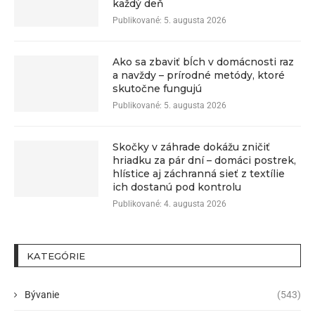
každý deň
Publikované:
5. augusta 2026
Ako sa zbaviť bĺch v domácnosti raz
a navždy – prírodné metódy, ktoré
skutočne fungujú
Publikované:
5. augusta 2026
Skočky v záhrade dokážu zničiť
hriadku za pár dní – domáci postrek,
hlístice aj záchranná sieť z textílie
ich dostanú pod kontrolu
Publikované:
4. augusta 2026
KATEGÓRIE
Bývanie
(543)