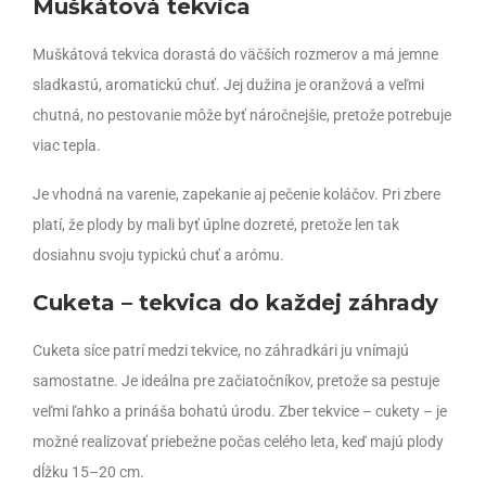
Muškátová tekvica
Muškátová tekvica dorastá do väčších rozmerov a má jemne
sladkastú, aromatickú chuť. Jej dužina je oranžová a veľmi
chutná, no pestovanie môže byť náročnejšie, pretože potrebuje
viac tepla.
Je vhodná na varenie, zapekanie aj pečenie koláčov. Pri zbere
platí, že plody by mali byť úplne dozreté, pretože len tak
dosiahnu svoju typickú chuť a arómu.
Cuketa – tekvica do každej záhrady
Cuketa síce patrí medzi tekvice, no záhradkári ju vnímajú
samostatne. Je ideálna pre začiatočníkov, pretože sa pestuje
veľmi ľahko a prináša bohatú úrodu. Zber tekvice – cukety – je
možné realizovať priebežne počas celého leta, keď majú plody
dĺžku 15–20 cm.