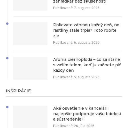
záhradkár bez skúseností
Publikované:
7. augusta 2026
Polievate záhradu každý deň, no
rastliny stále trpia? Toto robíte
zle
Publikované:
6. augusta 2026
Arónia čiernoplodá – čo sa stane
s vaším telom, keď ju začnete piť
každý deň
Publikované:
5. augusta 2026
INŠPIRÁCIE
Aké osvetlenie v kancelárii
najlepšie podporuje vašu bdelosť
a sústredenie?
Publikované:
26. júla 2026