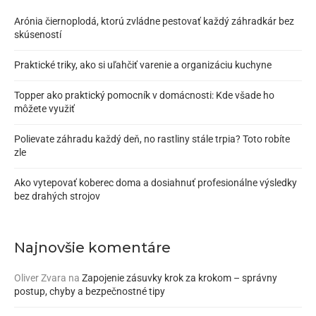
Arónia čiernoplodá, ktorú zvládne pestovať každý záhradkár bez
skúseností
Praktické triky, ako si uľahčiť varenie a organizáciu kuchyne
Topper ako praktický pomocník v domácnosti: Kde všade ho
môžete využiť
Polievate záhradu každý deň, no rastliny stále trpia? Toto robíte
zle
Ako vytepovať koberec doma a dosiahnuť profesionálne výsledky
bez drahých strojov
Najnovšie komentáre
Oliver Zvara
na
Zapojenie zásuvky krok za krokom – správny
postup, chyby a bezpečnostné tipy