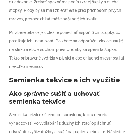
skladovanie. Zrelosť spoznáme podľa tvrdej šupky a suchej
stopky. Plody by sa mali zbierať ešte pred príchodom prvých
mrazov, pretože chlad môže poškodiť ich kvalitu.
Pri zbere tekvice je dôležité ponechať aspoň 5 cm stopky, čo
predlžuje ich trvanlivosť. Po zbere sa odporúča tekvice usušiť
na slnku alebo v suchom priestore, aby sa spevnila šupka.
Takto pripravené vydržia v pivnici alebo chladnej miestnosti aj
niekoľko mesiacov.
Semienka tekvice a ich využitie
Ako správne sušiť a uchovať
semienka tekvice
Semienka tekvice sú cennou surovinou, ktorú netreba
vyhadzovať. Po vydlabání z dužiny ich stačí opláchnuť,
odstrániť zvyšky dužiny a sušiť na papieri alebo site. Následne