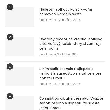
1
Najlepší jablkový koláč – vôňa
domova v každom súste
Publikované:
17. októbra 2025
2
Overený recept na krehké jablkové
pité: voňavý koláč, ktorý si zamiluje
celá rodina
Publikované:
3. októbra 2025
3
S čím sadiť cesnak: Najlepšie a
najhoršie susedstvo na záhone pre
bohatú úrodu
Publikované:
18. októbra 2025
4
Čo sadiť po cibuli a cesnaku: Využite
záhon naplno a dopestujte si ešte
jednu úrodu