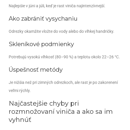
Najlepšie v júni a júli, keď je rast viniča najintenzívnejší.
Ako zabrániť vysychaniu
Odrezky okamžite vložte do vody alebo do vlhkej handričky.
Skleníkové podmienky
Potrebujú vysokú vlhkosť (80–90 %) a teplotu okolo 22–26 °C.
Úspešnosť metódy
Je nižšia než pri zimných odrezkoch, ale rast je po zakorenení
veľmi rýchly.
Najčastejšie chyby pri
rozmnožovaní viniča a ako sa im
vyhnúť