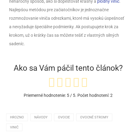
nenáročný spôsob, ako si dopestovať krásny a
plodný vinič
.
Najlepšou metódou pre začiatočníkov je jednoznačne
rozmnožovanie viniča odrezkami, ktoré má vysokú úspešnosť
a nevyžaduje špeciálne podmienky. Ak postupujete krok za
krokom, už o krátky čas sa môžete tešiť z vlastných silných
sadeníc.
Ako sa Vám páčil tento článok?
Priemerné hodnotenie:
5
/ 5. Počet hodnotení:
2
HROZNO
NÁVODY
OVOCIE
OVOCNÉ STROMY
VINIČ