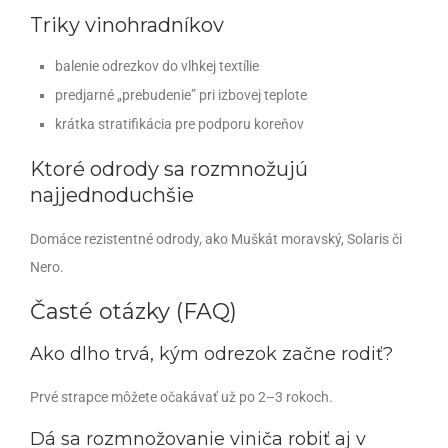
Triky vinohradníkov
balenie odrezkov do vlhkej textílie
predjarné „prebudenie” pri izbovej teplote
krátka stratifikácia pre podporu koreňov
Ktoré odrody sa rozmnožujú
najjednoduchšie
Domáce rezistentné odrody, ako Muškát moravský, Solaris či
Nero.
Časté otázky (FAQ)
Ako dlho trvá, kým odrezok začne rodiť?
Prvé strapce môžete očakávať už po 2–3 rokoch.
Dá sa rozmnožovanie viniča robiť aj v