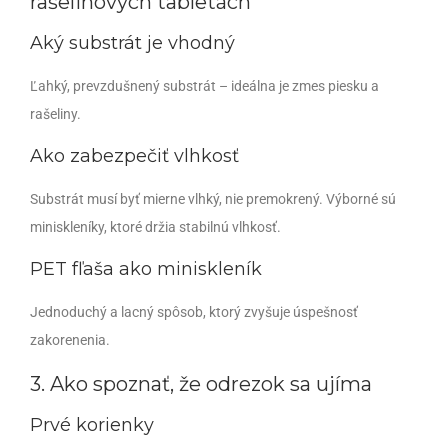
rašelinových tabletách
Aký substrát je vhodný
Ľahký, prevzdušnený substrát – ideálna je zmes piesku a
rašeliny.
Ako zabezpečiť vlhkosť
Substrát musí byť mierne vlhký, nie premokrený. Výborné sú
miniskleníky, ktoré držia stabilnú vlhkosť.
PET fľaša ako miniskleník
Jednoduchý a lacný spôsob, ktorý zvyšuje úspešnosť
zakorenenia.
3. Ako spoznať, že odrezok sa ujíma
Prvé korienky