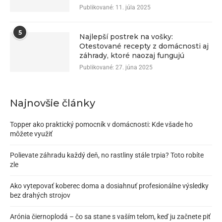
Publikované:
11. júla 2025
5
Najlepší postrek na vošky:
Otestované recepty z domácnosti aj
záhrady, ktoré naozaj fungujú
Publikované:
27. júna 2025
Najnovšie články
Topper ako praktický pomocník v domácnosti: Kde všade ho
môžete využiť
Polievate záhradu každý deň, no rastliny stále trpia? Toto robíte
zle
Ako vytepovať koberec doma a dosiahnuť profesionálne výsledky
bez drahých strojov
Arónia čiernoplodá – čo sa stane s vaším telom, keď ju začnete piť