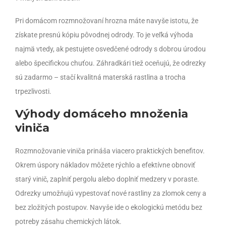
Pri domácom rozmnožovaní hrozna máte navyše istotu, že
získate presnú kópiu pôvodnej odrody. To je veľká výhoda
najmä vtedy, ak pestujete osvedčené odrody s dobrou úrodou
alebo špecifickou chuťou. Záhradkári tiež oceňujú, že odrezky
sú zadarmo – stačí kvalitná materská rastlina a trocha
trpezlivosti.
Výhody domáceho množenia
viniča
Rozmnožovanie viniča prináša viacero praktických benefitov.
Okrem úspory nákladov môžete rýchlo a efektívne obnoviť
starý vinič, zaplniť pergolu alebo doplniť medzery v poraste.
Odrezky umožňujú vypestovať nové rastliny za zlomok ceny a
bez zložitých postupov. Navyše ide o ekologickú metódu bez
potreby zásahu chemických látok.