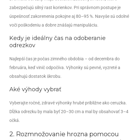
zabezpečujú silný rast korienkov. Pri správnom postupe je
úspešnosť zakorenenia pokojne aj 80–95 %. Navyše sú odolné
voči poškodeniu a dobre znášajú manipuláciu.
Kedy je ideálny čas na odoberanie
odrezkov
Najlepší čas je počas zimného obdobia – od decembra do
februára, keď vinič odpočíva. Výhonky sú pevné, vyzreté a
obsahujú dostatok škrobu.
Aké výhody vybrať
Vyberajte ročné, zdravé výhonky hrubé približne ako ceruzka.
Dĺžka odrezku by mala byť 20–30 cm a mal by obsahovať 3–4
očká.
2. Rozmnožovanie hrozna pomocou