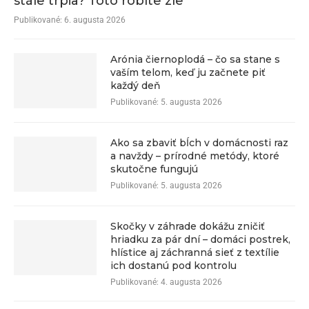
stále trpia? Toto robíte zle
Publikované:
6. augusta 2026
Arónia čiernoplodá – čo sa stane s
vaším telom, keď ju začnete piť
každý deň
Publikované:
5. augusta 2026
Ako sa zbaviť bĺch v domácnosti raz
a navždy – prírodné metódy, ktoré
skutočne fungujú
Publikované:
5. augusta 2026
Skočky v záhrade dokážu zničiť
hriadku za pár dní – domáci postrek,
hlístice aj záchranná sieť z textílie
ich dostanú pod kontrolu
Publikované:
4. augusta 2026