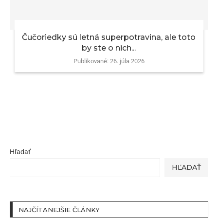
Čučoriedky sú letná superpotravina, ale toto
by ste o nich...
Publikované:
26. júla 2026
Hľadať
HĽADAŤ
NAJČÍTANEJŠIE ČLÁNKY