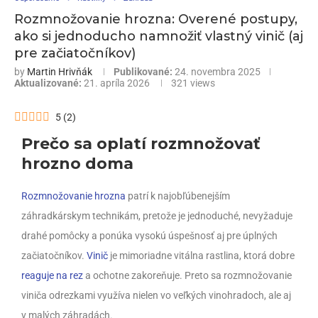
Rozmnožovanie hrozna: Overené postupy,
ako si jednoducho namnožiť vlastný vinič (aj
pre začiatočníkov)
by
Martin Hrivňák
Publikované:
24. novembra 2025
Aktualizované:
21. apríla 2026
321
views
5
(
2
)
Prečo sa oplatí rozmnožovať
hrozno doma
Rozmnožovanie hrozna
patrí k najobľúbenejším
záhradkárskym technikám, pretože je jednoduché, nevyžaduje
drahé pomôcky a ponúka vysokú úspešnosť aj pre úplných
začiatočníkov.
Vinič
je mimoriadne vitálna rastlina, ktorá dobre
reaguje na rez
a ochotne zakoreňuje. Preto sa rozmnožovanie
viniča odrezkami využíva nielen vo veľkých vinohradoch, ale aj
v malých záhradách.