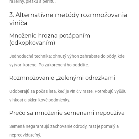
rašeliny, piesku a perlitu.
3. Alternatívne metódy rozmnožovania
viniča
Množenie hrozna potápaním
(odkopkovaním)
Jednoduchá technika: ohnutý výhon zahrabete do pôdy, kde
vytvorí korene. Po zakorenení ho oddelíte.
Rozmnožovanie „zelenými odrezkami”
Odoberajú sa počas leta, keď je vinič v raste. Potrebujú vyššiu
vlhkosť a skleníkové podmienky.
Prečo sa množenie semenami nepoužíva
Semená negarantujú zachovanie odrody, rast je pomalý a
nepredvídateľný.