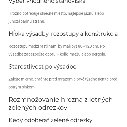
Výber vhodného stanoviska
Hrozno potrebuje slnečné miesto, najlepšie južnú alebo
juhozápadnú stranu.
Hĺbka výsadby, rozostupy a konštrukcia
Rozostupy medzi rastlinami by mali byť 80–120 cm. Po
výsadbe zabezpečte oporu – kolík, mrežu alebo pergolu.
Starostlivosť po výsadbe
Zalejte mierne, chráňte pred mrazom a prvé týždne tienite pred
ostrým slnkom.
Rozmnožovanie hrozna z letných
zelených odrezkov
Kedy odoberať zelené odrezky