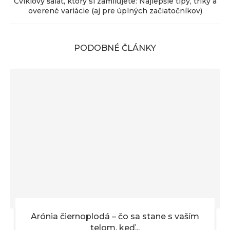
Cviklový šalát, ktorý si zamilujete: Najlepšie tipy, triky a
overené variácie (aj pre úplných začiatočníkov)
PODOBNÉ ČLÁNKY
Arónia čiernoplodá – čo sa stane s vaším
telom, keď...