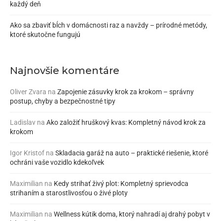
každý deň
Ako sa zbaviť bĺch v domácnosti raz a navždy – prírodné metódy,
ktoré skutočne fungujú
Najnovšie komentáre
Oliver Zvara
na
Zapojenie zásuvky krok za krokom – správny
postup, chyby a bezpečnostné tipy
Ladislav
na
Ako založiť hruškový kvas: Kompletný návod krok za
krokom
Igor Kristof
na
Skladacia garáž na auto – praktické riešenie, ktoré
ochráni vaše vozidlo kdekoľvek
Maximilian
na
Kedy strihať živý plot: Kompletný sprievodca
strihaním a starostlivosťou o živé ploty
Maximilian
na
Wellness kútik doma, ktorý nahradí aj drahý pobyt v