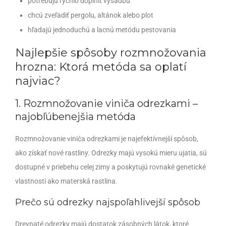
potrebujú rýchlo doplniť výsadbu
chcú zveľadiť pergolu, altánok alebo plot
hľadajú jednoduchú a lacnú metódu pestovania
Najlepšie spôsoby rozmnožovania
hrozna: Ktorá metóda sa oplatí
najviac?
1. Rozmnožovanie viniča odrezkami –
najobľúbenejšia metóda
Rozmnožovanie viniča odrezkami je najefektívnejší spôsob,
ako získať nové rastliny. Odrezky majú vysokú mieru ujatia, sú
dostupné v priebehu celej zimy a poskytujú rovnaké genetické
vlastnosti ako materská rastlina.
Prečo sú odrezky najspoľahlivejší spôsob
Drevnaté odrezky majú dostatok zásobných látok, ktoré