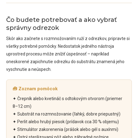
Čo budete potrebovať a ako vybrať
správny odrezok
Skôr ako začnete s rozmnožovaním ruží z odrezkov, pripravte si
všetky potrebné pomôcky. Nedostatok jedného nástroja
uprostred procesu môže znížiť úspešnosť – napríklad
oneskorené zapichnutie odrezku do substrátu znamená jeho
vyschnutie a neúspech.
🧰 Zoznam pomôcok
✦ Črepník alebo kvetináč s odtokovým otvorom (priemer
8–12 cm)
✦ Substrát na rozmnožovanie (ľahký, dobre priepustný)
✦ Perlit alebo hrubý piesok (prídavok cca 30 % objemu)
✦ Stimulátor zakorenenia (prášok alebo gél s auxínmi)
✦ Ostrý sterilizovaný nôž alebo záhradné nožnice