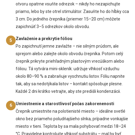
otvoru opatrne vsuňte odrezok – nikdy ho nezapichujte
priamo, lebo by ste otrel stimulátor. Zasuňte ho do hĺbky cca
3 cm. Do jedného črepníka (priemer 15–20 cm) môžete
zapichnúiť 3–5 odrezkov okolo obvodu.
Zavlaženie a prekrytie fóliou
5
Po zapichnutí jemne zavlažte – nie silným prúdom, ale
sprejom alebo zalejte okolo obvodu črepníka. Potom celý
črepník prikryte priehľadným plastovým vrecúškom alebo
fóliou. Tá vytvára mini-skleník: udržuje vlhkosť vzduchu
okolo 80–90 % a zabraňuje vyschnutiu listov. Fóliu napnite
tak, aby sa nedotýkala listov – kontakt spôsobuje plesne.
Každé 2 dni krátko vetrajte, aby ste predišli kondenzácii.
Umiestnenie a starostlivosť počas zakorenenosti
6
Črepník umiestnite na polotienisté miesto – ideálne svetlé
okno bez priameho poludňajšieho slnka, prípadne vonkajšie
miesto v tieni. Teplota by sa mala pohybovať medzi 18–24
°C. Pravidelne kontrolujte vlhkosť substrátu – mal by byť