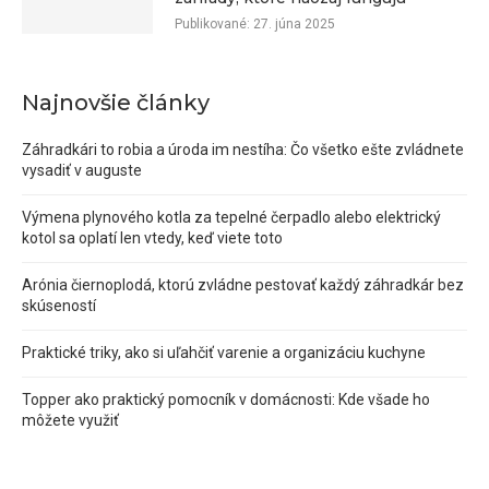
Publikované:
27. júna 2025
Najnovšie články
Záhradkári to robia a úroda im nestíha: Čo všetko ešte zvládnete
vysadiť v auguste
Výmena plynového kotla za tepelné čerpadlo alebo elektrický
kotol sa oplatí len vtedy, keď viete toto
Arónia čiernoplodá, ktorú zvládne pestovať každý záhradkár bez
skúseností
Praktické triky, ako si uľahčiť varenie a organizáciu kuchyne
Topper ako praktický pomocník v domácnosti: Kde všade ho
môžete využiť