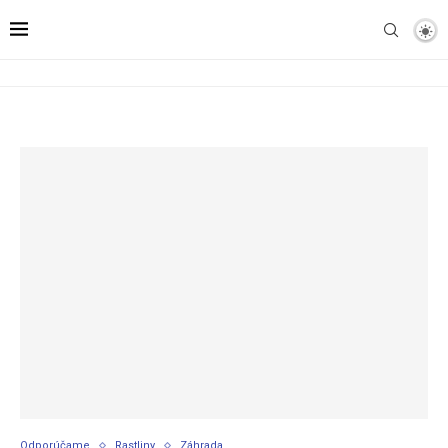
Odporúčame
Rastliny
Záhrada