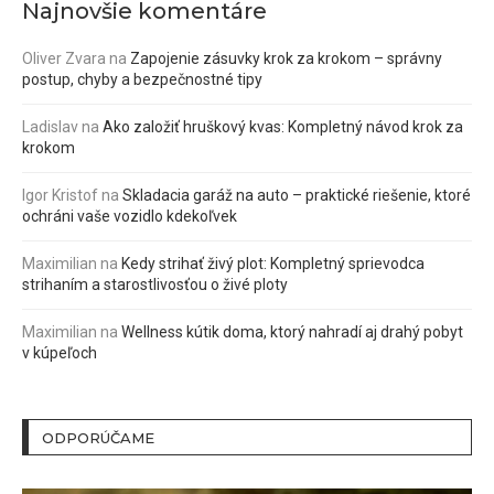
Najnovšie komentáre
Oliver Zvara
na
Zapojenie zásuvky krok za krokom – správny
postup, chyby a bezpečnostné tipy
Ladislav
na
Ako založiť hruškový kvas: Kompletný návod krok za
krokom
Igor Kristof
na
Skladacia garáž na auto – praktické riešenie, ktoré
ochráni vaše vozidlo kdekoľvek
Maximilian
na
Kedy strihať živý plot: Kompletný sprievodca
strihaním a starostlivosťou o živé ploty
Maximilian
na
Wellness kútik doma, ktorý nahradí aj drahý pobyt
v kúpeľoch
ODPORÚČAME