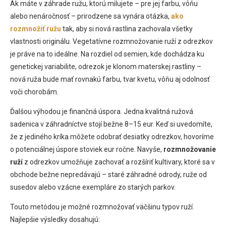
Ak máte v záhrade ružu, ktorú milujete – pre jej farbu, vôňu
alebo nenáročnosť – prirodzene sa vynára otázka,
ako
rozmnožiť ružu
tak, aby si nová rastlina zachovala všetky
vlastnosti originálu. Vegetatívne rozmnožovanie ruží z odrezkov
je práve na to ideálne. Na rozdiel od semien, kde dochádza ku
genetickej variabilite, odrezok je klonom materskej rastliny –
nová ruža bude mať rovnakú farbu, tvar kvetu, vôňu aj odolnosť
voči chorobám.
Ďalšou výhodou je finančná úspora. Jedna kvalitná ružová
sadenica v záhradníctve stojí bežne 8–15 eur. Keď si uvedomíte,
že z jediného kríka môžete odobrať desiatky odrezkov, hovoríme
o potenciálnej úspore stoviek eur ročne. Navyše,
rozmnožovanie
ruží
z odrezkov umožňuje zachovať a rozšíriť kultivary, ktoré sa v
obchode bežne nepredávajú – staré záhradné odrody, ruže od
susedov alebo vzácne exempláre zo starých parkov.
Touto metódou je možné rozmnožovať väčšinu typov ruží.
Najlepšie výsledky dosahujú: