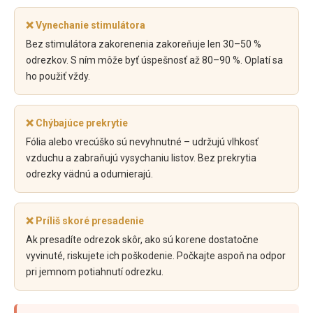
❌ Vynechanie stimulátora
Bez stimulátora zakorenenia zakoreňuje len 30–50 %
odrezkov. S ním môže byť úspešnosť až 80–90 %. Oplatí sa
ho použiť vždy.
❌ Chýbajúce prekrytie
Fólia alebo vrecúško sú nevyhnutné – udržujú vlhkosť
vzduchu a zabraňujú vysychaniu listov. Bez prekrytia
odrezky vädnú a odumierajú.
❌ Príliš skoré presadenie
Ak presadíte odrezok skôr, ako sú korene dostatočne
vyvinuté, riskujete ich poškodenie. Počkajte aspoň na odpor
pri jemnom potiahnutí odrezku.