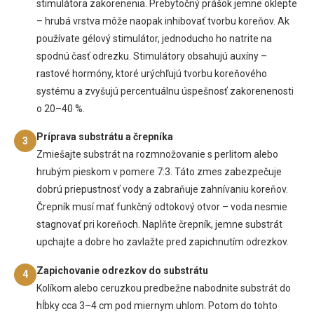
stimulátora zakorenenia. Prebytočný prášok jemne oklepte
– hrubá vrstva môže naopak inhibovať tvorbu koreňov. Ak
používate gélový stimulátor, jednoducho ho natrite na
spodnú časť odrezku. Stimulátory obsahujú auxíny –
rastové hormóny, ktoré urýchľujú tvorbu koreňového
systému a zvyšujú percentuálnu úspešnosť zakorenenosti
o 20–40 %.
Príprava substrátu a črepníka
3
Zmiešajte substrát na rozmnožovanie s perlitom alebo
hrubým pieskom v pomere 7:3. Táto zmes zabezpečuje
dobrú priepustnosť vody a zabraňuje zahnívaniu koreňov.
Črepník musí mať funkčný odtokový otvor – voda nesmie
stagnovať pri koreňoch. Naplňte črepník, jemne substrát
upchajte a dobre ho zavlažte pred zapichnutím odrezkov.
Zapichovanie odrezkov do substrátu
4
Kolíkom alebo ceruzkou predbežne nabodnite substrát do
hĺbky cca 3–4 cm pod miernym uhlom. Potom do tohto