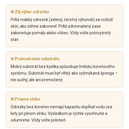
❌ Zlý výber odrezku
Príliš mäkký odrezok (zelený, čerstvý výhonok) sa rozloží
skôr, ako stihne zakoreniť. Príliš zdrevnatený zase
zakoreňuje pomaly alebo vôbec. Vždy volte polovyzretý
stav.
❌ Premokrenie substrátu
Mokrý substrát bez kyslíka spôsobuje hnilobu koreňového
systému. Substrát musí byť vlhký ako vyžmýkaná šponga –
nie suchý, ale ani premočený.
❌ Priame slnko
Odrezky bez koreňov nemajú kapacitu dopĺňať vodu cez
listy pri plnom slnku. Výsledkom je rýchle vyschnutie a
odumretie. Vždy volte polotieň.