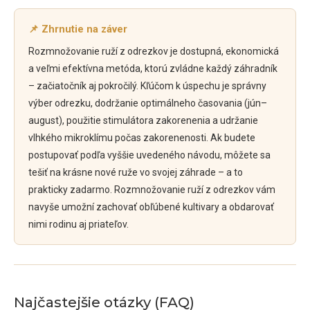
📌 Zhrnutie na záver
Rozmnožovanie ruží z odrezkov je dostupná, ekonomická
a veľmi efektívna metóda, ktorú zvládne každý záhradník
– začiatočník aj pokročilý. Kľúčom k úspechu je správny
výber odrezku, dodržanie optimálneho časovania (jún–
august), použitie stimulátora zakorenenia a udržanie
vlhkého mikroklímu počas zakorenenosti. Ak budete
postupovať podľa vyššie uvedeného návodu, môžete sa
tešiť na krásne nové ruže vo svojej záhrade – a to
prakticky zadarmo. Rozmnožovanie ruží z odrezkov vám
navyše umožní zachovať obľúbené kultivary a obdarovať
nimi rodinu aj priateľov.
Najčastejšie otázky (FAQ)