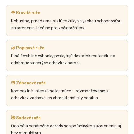
🌹 Krovité ruže
Robustné, prirodzene rastúce kríky s vysokou schopnosťou
zakorenenia. Ideálne pre začiatočníkov.
🌿 Popínavé ruže
Dlhé flexibilné výhonky poskytujú dostatok materiálu na
odobratie viacerých odrezkov naraz.
🌸 Záhonové ruže
Kompaktné, intenzívne kvitnúce – rozmnožovanie z
odrezkov zachová ich charakteristický habitus.
🌺 Sadové ruže
Odolné a nenáročné odrody so spoľahlivým zakorenenín aj
bez stimulátora.