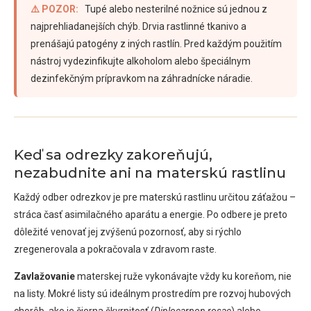
⚠️ POZOR:
Tupé alebo nesterilné nožnice sú jednou z
najprehliadanejších chýb. Drvia rastlinné tkanivo a
prenášajú patogény z iných rastlín. Pred každým použitím
nástroj vydezinfikujte alkoholom alebo špeciálnym
dezinfekčným prípravkom na záhradnícke náradie.
Keď sa odrezky zakoreňujú,
nezabudnite ani na materskú rastlinu
Každý odber odrezkov je pre materskú rastlinu určitou záťažou –
stráca časť asimilačného aparátu a energie. Po odbere je preto
dôležité venovať jej zvýšenú pozornosť, aby si rýchlo
zregenerovala a pokračovala v zdravom raste.
Zavlažovanie
materskej ruže vykonávajte vždy ku koreňom, nie
na listy. Mokré listy sú ideálnym prostredím pre rozvoj hubových
chorôb, ako je čierna škvrnitosť (
Diplocarpon rosae
) alebo