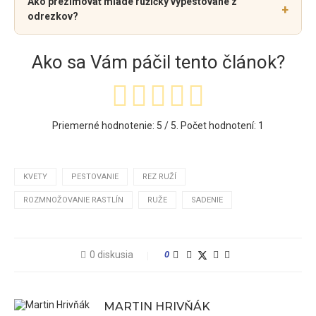
Ako prezimovať mladé ružičky vypestované z
+
odrezkov?
Ako sa Vám páčil tento článok?
Priemerné hodnotenie:
5
/ 5. Počet hodnotení:
1
KVETY
PESTOVANIE
REZ RUŽÍ
ROZMNOŽOVANIE RASTLÍN
RUŽE
SADENIE
0 diskusia
0
MARTIN HRIVŇÁK