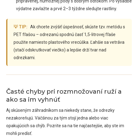
pripravenej, humóznej pôdy s dobrým odtokom. Po výsadbe
výdatne zavlažte a prvé 2–3 týždne sledujte rastliny.
💡 TIP:
Ak chcete zvýšiť úspešnosť, skúste tzv. metódu s
PET fľašou – odrezanú spodnú časť 1,5-litrovej fľaše
použite namiesto plastového vrecúška. Ľahšie sa vetráva
(stačí odskrutkovať viečko) a lepšie drží tvar nad
odrezkami.
Časté chyby pri rozmnožovaní ruží a
ako sa im vyhnúť
Aj skúseným záhradníkom sa niekedy stane, že odrezky
nezakoreňujú. Väčšinou za tým stojí jedna alebo viac
opakujúcich sa chýb. Pozrite sa na tie najčastejšie, aby ste im
mohli predísť.