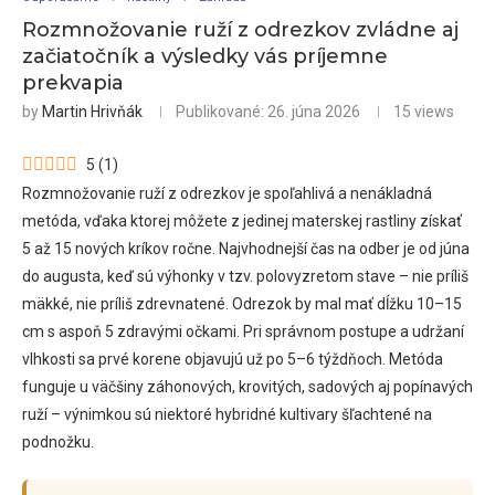
Rozmnožovanie ruží z odrezkov zvládne aj
začiatočník a výsledky vás príjemne
prekvapia
by
Martin Hrivňák
Publikované:
26. júna 2026
15
views
5
(
1
)
Rozmnožovanie ruží z odrezkov je spoľahlivá a nenákladná
metóda, vďaka ktorej môžete z jedinej materskej rastliny získať
5 až 15 nových kríkov ročne. Najvhodnejší čas na odber je od júna
do augusta, keď sú výhonky v tzv. polovyzretom stave – nie príliš
mäkké, nie príliš zdrevnatené. Odrezok by mal mať dĺžku 10–15
cm s aspoň 5 zdravými očkami. Pri správnom postupe a udržaní
vlhkosti sa prvé korene objavujú už po 5–6 týždňoch. Metóda
funguje u väčšiny záhonových, krovitých, sadových aj popínavých
ruží – výnimkou sú niektoré hybridné kultivary šľachtené na
podnožku.