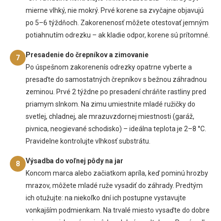
mierne vlhký, nie mokrý. Prvé korene sa zvyčajne objavujú
po 5–6 týždňoch. Zakorenenosť môžete otestovať jemným
potiahnutím odrezku – ak kladie odpor, korene sú prítomné.
Presadenie do črepníkov a zimovanie
7
Po úspešnom zakorenenís odrezky opatrne vyberte a
presaďte do samostatných črepníkov s bežnou záhradnou
zeminou. Prvé 2 týždne po presadení chráňte rastliny pred
priamym slnkom. Na zimu umiestnite mladé ružičky do
svetlej, chladnej, ale mrazuvzdornej miestnosti (garáž,
pivnica, neogievané schodisko) – ideálna teplota je 2–8 °C.
Pravidelne kontrolujte vlhkosť substrátu.
Výsadba do voľnej pôdy na jar
8
Koncom marca alebo začiatkom apríla, keď pominú hrozby
mrazov, môžete mladé ruže vysadiť do záhrady. Predtým
ich otužujte: na niekoľko dní ich postupne vystavujte
vonkajším podmienkam. Na trvalé miesto vysaďte do dobre