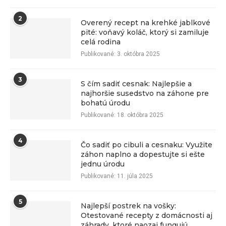
2
Overený recept na krehké jablkové
pité: voňavý koláč, ktorý si zamiluje
celá rodina
Publikované:
3. októbra 2025
3
S čím sadiť cesnak: Najlepšie a
najhoršie susedstvo na záhone pre
bohatú úrodu
Publikované:
18. októbra 2025
4
Čo sadiť po cibuli a cesnaku: Využite
záhon naplno a dopestujte si ešte
jednu úrodu
Publikované:
11. júla 2025
5
Najlepší postrek na vošky:
Otestované recepty z domácnosti aj
záhrady, ktoré naozaj fungujú