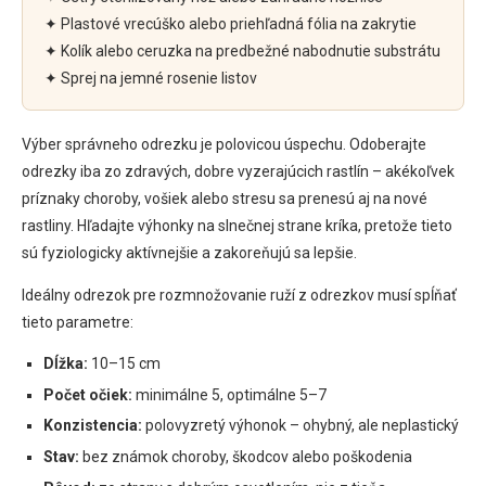
✦ Plastové vrecúško alebo priehľadná fólia na zakrytie
✦ Kolík alebo ceruzka na predbežné nabodnutie substrátu
✦ Sprej na jemné rosenie listov
Výber správneho odrezku je polovicou úspechu. Odoberajte
odrezky iba zo zdravých, dobre vyzerajúcich rastlín – akékoľvek
príznaky choroby, vošiek alebo stresu sa prenesú aj na nové
rastliny. Hľadajte výhonky na slnečnej strane kríka, pretože tieto
sú fyziologicky aktívnejšie a zakoreňujú sa lepšie.
Ideálny odrezok pre rozmnožovanie ruží z odrezkov musí spĺňať
tieto parametre:
Dĺžka:
10–15 cm
Počet očiek:
minimálne 5, optimálne 5–7
Konzistencia:
polovyzretý výhonok – ohybný, ale neplastický
Stav:
bez známok choroby, škodcov alebo poškodenia