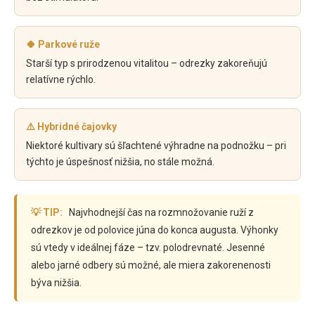
🍀 Parkové ruže
Starší typ s prirodzenou vitalitou – odrezky zakoreňujú
relatívne rýchlo.
⚠️ Hybridné čajovky
Niektoré kultivary sú šľachtené výhradne na podnožku – pri
týchto je úspešnosť nižšia, no stále možná.
💡 TIP:
Najvhodnejší čas na rozmnožovanie ruží z
odrezkov je od polovice júna do konca augusta. Výhonky
sú vtedy v ideálnej fáze – tzv. polodrevnaté. Jesenné
alebo jarné odbery sú možné, ale miera zakorenenosti
býva nižšia.