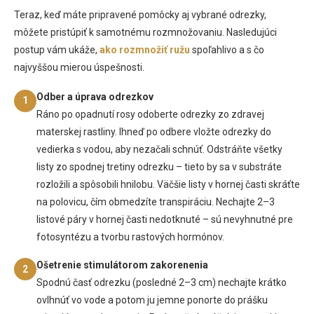
Teraz, keď máte pripravené pomôcky aj vybrané odrezky,
môžete pristúpiť k samotnému rozmnožovaniu. Nasledujúci
postup vám ukáže,
ako rozmnožiť ružu
spoľahlivo a s čo
najvyššou mierou úspešnosti.
Odber a úprava odrezkov
1
Ráno po opadnutí rosy odoberte odrezky zo zdravej
materskej rastliny. Ihneď po odbere vložte odrezky do
vedierka s vodou, aby nezačali schnúť. Odstráňte všetky
listy zo spodnej tretiny odrezku – tieto by sa v substráte
rozložili a spôsobili hnilobu. Väčšie listy v hornej časti skráťte
na polovicu, čím obmedzíte transpiráciu. Nechajte 2–3
listové páry v hornej časti nedotknuté – sú nevyhnutné pre
fotosyntézu a tvorbu rastových hormónov.
Ošetrenie stimulátorom zakorenenia
2
Spodnú časť odrezku (posledné 2–3 cm) nechajte krátko
ovlhnúť vo vode a potom ju jemne ponorte do prášku