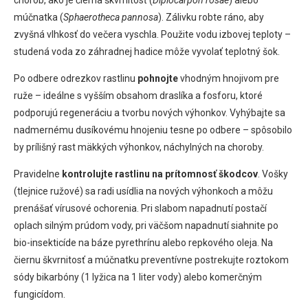
múčnatka (
Sphaerotheca pannosa
). Zálivku robte ráno, aby
zvyšná vlhkosť do večera vyschla. Použite vodu izbovej teploty –
studená voda zo záhradnej hadice môže vyvolať teplotný šok.
Po odbere odrezkov rastlinu
pohnojte
vhodným hnojivom pre
ruže – ideálne s vyšším obsahom draslíka a fosforu, ktoré
podporujú regeneráciu a tvorbu nových výhonkov. Vyhýbajte sa
nadmernému dusíkovému hnojeniu tesne po odbere – spôsobilo
by prílišný rast mäkkých výhonkov, náchylných na choroby.
Pravidelne
kontrolujte rastlinu na prítomnosť škodcov
. Vošky
(tlejnice ružové) sa radi usídlia na nových výhonkoch a môžu
prenášať vírusové ochorenia. Pri slabom napadnutí postačí
oplach silným prúdom vody, pri väčšom napadnutí siahnite po
bio-insekticíde na báze pyrethrínu alebo repkového oleja. Na
čiernu škvrnitosť a múčnatku preventívne postrekujte roztokom
sódy bikarbóny (1 lyžica na 1 liter vody) alebo komerčným
fungicídom.