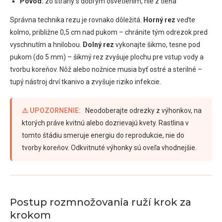
Pôvod:
zo strany s dobrým osvetlením, nie z tieňa
Správna technika rezu je rovnako dôležitá.
Horný rez
veďte
kolmo, približne 0,5 cm nad pukom – chránite tým odrezok pred
vyschnutím a hnilobou.
Dolný rez
vykonajte šikmo, tesne pod
pukom (do 5 mm) – šikmý rez zvyšuje plochu pre vstup vody a
tvorbu koreňov. Nôž alebo nožnice musia byť ostré a sterilné –
tupý nástroj drví tkanivo a zvyšuje riziko infekcie.
⚠️ UPOZORNENIE:
Neodoberajte odrezky z výhonkov, na
ktorých práve kvitnú alebo dozrievajú kvety. Rastlina v
tomto štádiu smeruje energiu do reprodukcie, nie do
tvorby koreňov. Odkvitnuté výhonky sú oveľa vhodnejšie.
Postup rozmnožovania ruží krok za
krokom