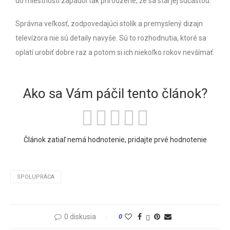
do miestnosti zapadol tak prirodzene, že sa stal jej súčasťou.
Správna veľkosť, zodpovedajúci stolík a premyslený dizajn
televízora nie sú detaily navyše. Sú to rozhodnutia, ktoré sa
oplatí urobiť dobre raz a potom si ich niekoľko rokov nevšímať.
Ako sa Vám páčil tento článok?
Článok zatiaľ nemá hodnotenie, pridajte prvé hodnotenie
SPOLUPRÁCA
0 diskusia
0