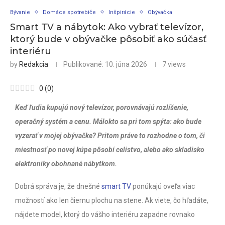
Bývanie
Domáce spotrebiče
Inšpirácie
Obývačka
Smart TV a nábytok: Ako vybrať televízor,
ktorý bude v obývačke pôsobiť ako súčasť
interiéru
by
Redakcia
Publikované:
10. júna 2026
7
views
0
(
0
)
Keď ľudia kupujú nový televízor, porovnávajú rozlíšenie,
operačný systém a cenu. Málokto sa pri tom spýta: ako bude
vyzerať v mojej obývačke? Pritom práve to rozhodne o tom, či
miestnosť po novej kúpe pôsobí celistvo, alebo ako skladisko
elektroniky obohnané nábytkom.
Dobrá správa je, že dnešné
smart TV
ponúkajú oveľa viac
možností ako len čiernu plochu na stene. Ak viete, čo hľadáte,
nájdete model, ktorý do vášho interiéru zapadne rovnako