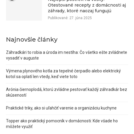
Otestované recepty z domácnosti aj
záhrady, ktoré naozaj fungujú
Publikované:
27. júna 2025
Najnovšie články
Záhradkári to robia a úroda im nestíha: Čo všetko ešte zvládnete
vysadiť v auguste
Výmena plynového kotla za tepelné čerpadlo alebo elektrický
kotol sa oplatí len vtedy, keď viete toto
Arónia čiernoplodá, ktorú zvládne pestovať každý záhradkár bez
skúseností
Praktické triky, ako si uľahčiť varenie a organizáciu kuchyne
Topper ako praktický pomocník v domácnosti: Kde všade ho
môžete využiť