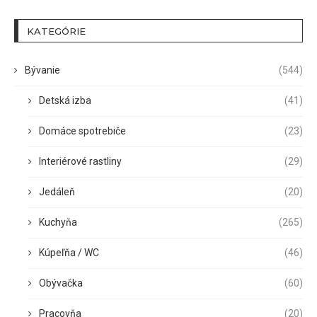
KATEGÓRIE
Bývanie
(544)
Detská izba
(41)
Domáce spotrebiče
(23)
Interiérové rastliny
(29)
Jedáleň
(20)
Kuchyňa
(265)
Kúpeľňa / WC
(46)
Obývačka
(60)
Pracovňa
(20)