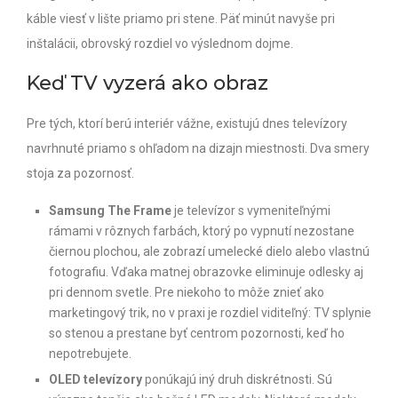
káble viesť v lište priamo pri stene. Päť minút navyše pri
inštalácii, obrovský rozdiel vo výslednom dojme.
Keď TV vyzerá ako obraz
Pre tých, ktorí berú interiér vážne, existujú dnes televízory
navrhnuté priamo s ohľadom na dizajn miestnosti. Dva smery
stoja za pozornosť.
Samsung The Frame
je televízor s vymeniteľnými
rámami v rôznych farbách, ktorý po vypnutí nezostane
čiernou plochou, ale zobrazí umelecké dielo alebo vlastnú
fotografiu. Vďaka matnej obrazovke eliminuje odlesky aj
pri dennom svetle. Pre niekoho to môže znieť ako
marketingový trik, no v praxi je rozdiel viditeľný: TV splynie
so stenou a prestane byť centrom pozornosti, keď ho
nepotrebujete.
OLED televízory
ponúkajú iný druh diskrétnosti. Sú