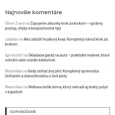
Najnovšie komentáre
Oliver Zvara
na
Zapojenie zásuvky krok za krokom – správny
postup, chyby a bezpečnostné tipy
Ladislav
na
Ako založiť hruškový kvas: Kompletný návod krok za
krokom
Igor Kristof
na
Skladacia garáž na auto – praktické riešenie, ktoré
ochráni vaše vozidlo kdekoľvek
Maximilian
na
Kedy strihať živý plot: Kompletný sprievodca
strihaním a starostlivosťou o živé ploty
Maximilian
na
Wellness kútik doma, ktorý nahradí aj drahý pobyt
v kúpeľoch
ODPORÚČAME