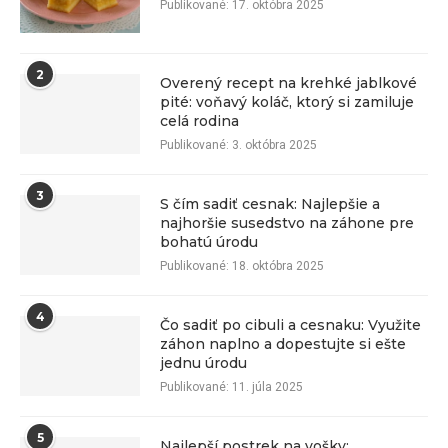
Publikované:
17. októbra 2025
2
Overený recept na krehké jablkové
pité: voňavý koláč, ktorý si zamiluje
celá rodina
Publikované:
3. októbra 2025
3
S čím sadiť cesnak: Najlepšie a
najhoršie susedstvo na záhone pre
bohatú úrodu
Publikované:
18. októbra 2025
4
Čo sadiť po cibuli a cesnaku: Využite
záhon naplno a dopestujte si ešte
jednu úrodu
Publikované:
11. júla 2025
5
Najlepší postrek na vošky: