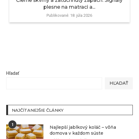
Čierne škvrny a zatuchnutý zápach: Signály
plesne na matraci a...
Publikované:
18. júla 2026
Hľadať
HĽADAŤ
NAJČÍTANEJŠIE ČLÁNKY
1
Najlepší jablkový koláč – vôňa
domova v každom súste