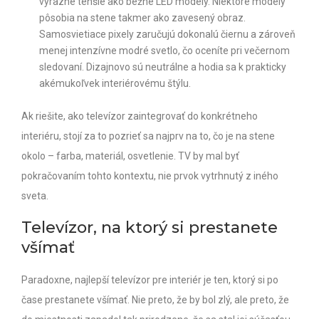
výrazne tenšie ako bežné LED modely. Niektoré modely
pôsobia na stene takmer ako zavesený obraz.
Samosvietiace pixely zaručujú dokonalú čiernu a zároveň
menej intenzívne modré svetlo, čo oceníte pri večernom
sledovaní. Dizajnovo sú neutrálne a hodia sa k prakticky
akémukoľvek interiérovému štýlu.
Ak riešite, ako televízor zaintegrovať do konkrétneho
interiéru, stojí za to pozrieť sa najprv na to, čo je na stene
okolo – farba, materiál, osvetlenie. TV by mal byť
pokračovaním tohto kontextu, nie prvok vytrhnutý z iného
sveta.
Televízor, na ktorý si prestanete
všímať
Paradoxne, najlepší televízor pre interiér je ten, ktorý si po
čase prestanete všímať. Nie preto, že by bol zlý, ale preto, že