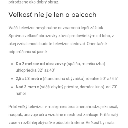
prirodzene ako dobrý obraz.
Veľkosť nie je len o palcoch
Väčší televízor nevyhnutne neznamená lepší zážitok.
Správna veľkosť obrazovky závisí predovšetkým od toho, z
akej vzdialenosti budete televízor sledovať. Orientačné
odporúčania sú jasné:
Do 2 metrov od obrazovky
(spálňa, menšia izba):
uhlopriečka 32″ až 43″
2,5 až 3 metre
(štandardná obývačka): ideálne 50″ až 65″
Nad 3 metre
(väčší obytný priestor, domáce kino): od 70″
nahor
Príliš veľký televízor v malej miestnosti nenahradzuje kinosál,
naopak, unavuje oči a vizuálne miestnosť zahlcuje. Príliš malý
zase v rozľahlej obývačke pôsobí stratene. Veľkosť by mala