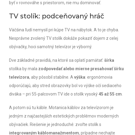
byť v rovnováhe s priestorom, nie mu dominovať.
TV stolík: podceňovaný hráč
Väčšina ľudí nemyslí pri kúpe TV na nábytok. A to je chyba.
Nesprávne zvolený TV stolík dokáže pokaziť dojem z celej
obývačky, hoci samotný televízor je výborný.
Dve základné pravidlá, na ktoré sa oplatí pamätať:
šírka
stolíka by mala
zodpovedať alebo mierne presahovať šírku
televízora
, aby pôsobil stabilne. A
výška
: ergonómovia
odporúčajú, aby stred obrazovky bol vo výške očí sediaceho
diváka – pri 55-palcovom TV ide o stolík vysoký
45 až 55 cm
.
A potom sú tu káble. Motanica káblov za televízorom je
jedným z najčastejších estetických problémov moderných
obývačiek. Riešenie je jednoduché: zvoľte stolík s
integrovaným káblomanažmentom
, prípadne nechajte