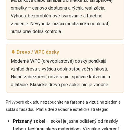
Mozaiková alebo škrabaná omietka zo škrupinovej
omietky – cenovo dostupná a rýchla realizácia.
Výhoda: bezproblémové tvarovanie a farebné
zladenie. Nevýhoda: nižšia mechanická odolnosť,
nutná pravidelná kontrola.
🌲 Drevo / WPC dosky
Moderné WPC (drevoplastové) dosky ponúkajú
vzhľad dreva s vyššou odolnosťou voči vlhkosti.
Nutné zabezpečiť odvetranie, správne kotvenie a
dilatácie. Klasické drevo pre sokel nie je vhodné.
Pri výbere obkladu nezabudnite na farebné a vizuálne zladenie
sokla s fasádou. Platia dve základné estetické stratégie:
Priznaný sokel
– sokel je jasne odlíšený od fasády
farbou, textúrou alebo materiálom. Vizuálne zakorení