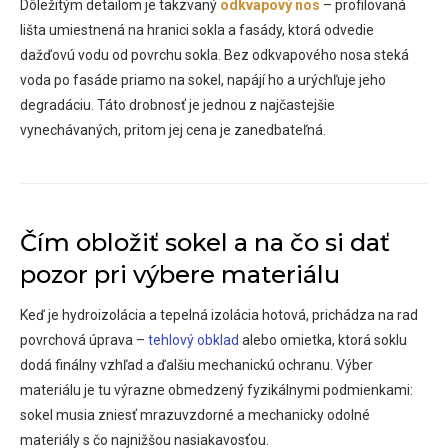
Dôležitým detailom je takzvaný
odkvapový nos
– profilovaná
lišta umiestnená na hranici sokla a fasády, ktorá odvedie
dažďovú vodu od povrchu sokla. Bez odkvapového nosa steká
voda po fasáde priamo na sokel, napájí ho a urýchľuje jeho
degradáciu. Táto drobnosť je jednou z najčastejšie
vynechávaných, pritom jej cena je zanedbateľná.
Čím obložiť sokel a na čo si dať
pozor pri výbere materiálu
Keď je hydroizolácia a tepelná izolácia hotová, prichádza na rad
povrchová úprava –
tehlový obklad
alebo omietka, ktorá soklu
dodá finálny vzhľad a ďalšiu mechanickú ochranu. Výber
materiálu je tu výrazne obmedzený fyzikálnymi podmienkami:
sokel musia zniesť mrazuvzdorné a mechanicky odolné
materiály s čo najnižšou nasiakavosťou.