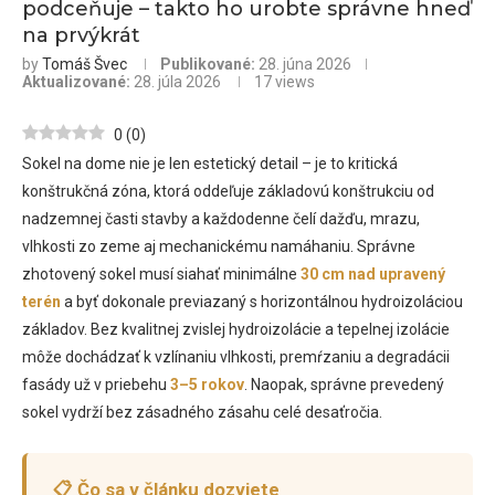
podceňuje – takto ho urobte správne hneď
na prvýkrát
by
Tomáš Švec
Publikované:
28. júna 2026
Aktualizované:
28. júla 2026
17
views
0
(
0
)
Sokel na dome nie je len estetický detail – je to kritická
konštrukčná zóna, ktorá oddeľuje základovú konštrukciu od
nadzemnej časti stavby a každodenne čelí dažďu, mrazu,
vlhkosti zo zeme aj mechanickému namáhaniu. Správne
zhotovený sokel musí siahať minimálne
30 cm nad upravený
terén
a byť dokonale previazaný s horizontálnou hydroizoláciou
základov. Bez kvalitnej zvislej hydroizolácie a tepelnej izolácie
môže dochádzať k vzlínaniu vlhkosti, premŕzaniu a degradácii
fasády už v priebehu
3–5 rokov
. Naopak, správne prevedený
sokel vydrží bez zásadného zásahu celé desaťročia.
📋 Čo sa v článku dozviete