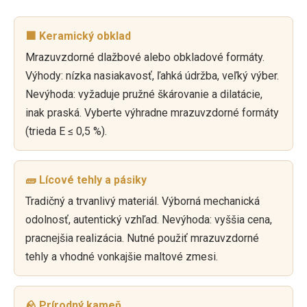
🟫 Keramický obklad
Mrazuvzdorné dlažbové alebo obkladové formáty.
Výhody: nízka nasiakavosť, ľahká údržba, veľký výber.
Nevýhoda: vyžaduje pružné škárovanie a dilatácie,
inak praská. Vyberte výhradne mrazuvzdorné formáty
(trieda E ≤ 0,5 %).
🧱 Lícové tehly a pásiky
Tradičný a trvanlivý materiál. Výborná mechanická
odolnosť, autentický vzhľad. Nevýhoda: vyššia cena,
pracnejšia realizácia. Nutné použiť mrazuvzdorné
tehly a vhodné vonkajšie maltové zmesi.
🪨 Prírodný kameň