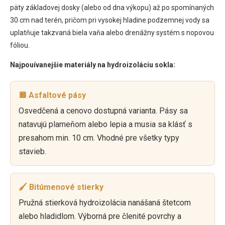
päty základovej dosky (alebo od dna výkopu) až po spomínaných
30 cm nad terén, pričom pri vysokej hladine podzemnej vody sa
uplatňuje takzvaná biela vaňa alebo drenážny systém s nopovou
fóliou.
Najpouívanejšie materiály na hydroizoláciu sokla:
🔲 Asfaltové pásy
Osvedčená a cenovo dostupná varianta. Pásy sa
natavujú plameňom alebo lepia a musia sa klásť s
presahom min. 10 cm. Vhodné pre všetky typy
stavieb.
🖌️ Bitúmenové stierky
Pružná stierková hydroizolácia nanášaná štetcom
alebo hladidlom. Výborná pre členité povrchy a