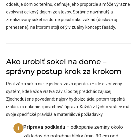
oddeľuje dom od terénu, definuje jeho proporcie a môže výrazne
ovplyvniť celkový dojem zo stavby. Správne navrhnutý a
zrealizovaný sokel na dome pôsobí ako základ (doslova aj
prenesene), na ktorom stojí celý vizuálny koncept fasády.
Ako urobiť sokel na dome –
správny postup krok za krokom
Realizácia sokla nie je jednorazová operácia – ide o vrstvený
systém, kde každá vrstva závisí od tej predchádzajúcej.
Zjednodušene povedané: najprv hydroizolácia, potom tepelná
izolácia a nakoniec povrchová úprava. Každá z týchto vrstiev má
svoje špecifické pravidlá a materiálové požiadavky.
Príprava podkladu
– odkopanie zeminy okolo
1
základov do potrebnej hĺbky (min. 30 cm pod