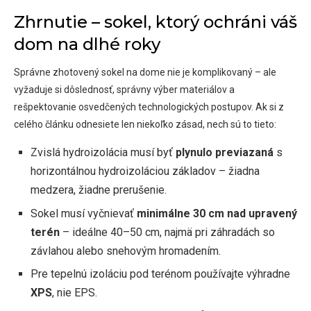
Zhrnutie – sokel, ktorý ochráni váš
dom na dlhé roky
Správne zhotovený sokel na dome nie je komplikovaný – ale
vyžaduje si dôslednosť, správny výber materiálov a
rešpektovanie osvedčených technologických postupov. Ak si z
celého článku odnesiete len niekoľko zásad, nech sú to tieto:
Zvislá hydroizolácia musí byť
plynulo previazaná
s
horizontálnou hydroizoláciou základov – žiadna
medzera, žiadne prerušenie.
Sokel musí vyčnievať
minimálne 30 cm nad upravený
terén
– ideálne 40–50 cm, najmä pri záhradách so
závlahou alebo snehovým hromadením.
Pre tepelnú izoláciu pod terénom používajte výhradne
XPS
, nie EPS.