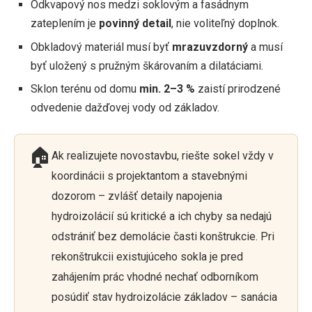
Odkvapový nos medzi soklovým a fasádnym
zateplením je
povinný detail
, nie voliteľný doplnok.
Obkladový materiál musí byť
mrazuvzdorný
a musí
byť uložený s pružným škárovaním a dilatáciami.
Sklon terénu od domu
min. 2–3 %
zaistí prirodzené
odvedenie dažďovej vody od základov.
🏠
Ak realizujete novostavbu, riešte sokel vždy v
koordinácii s projektantom a stavebnými
dozorom – zvlášť detaily napojenia
hydroizolácií sú kritické a ich chyby sa nedajú
odstrániť bez demolácie časti konštrukcie. Pri
rekonštrukcii existujúceho sokla je pred
zahájením prác vhodné nechať odborníkom
posúdiť stav hydroizolácie základov – sanácia