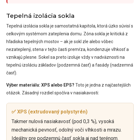
Tepelná izolácia sokla
Tepelná izolácia sokla je samostatná kapitola, ktorá úzko súvisí s
celkovým systémom zateplenia domu. Zóna sokla je kritická z
hľadiska tepelných mostov – ak je sokl zle alebo vôbec
nezateplený, stena v tejto časti premŕza, kondenzuje vlhkosť a
vznikajú plesne. Sokel sa preto izoluje vždy v nadväznosti na
tepelnú izoláciu základov (podzemná časť) a fasády (nadzemná
časť).
Výber materiálu: XPS alebo EPS?
Toto je jedna z najčastejších
otázok. Zásadný rozdiel spočíva v nasiakavosti:
✅ XPS (extrudovaný polystyrén)
Takmer nulová nasiakavosť (pod 0,3 %), vysoká
mechanická pevnosť, odolný voči vlhkosti a mrazu.
Ideálny pre podzemnú časť sokla aj nad terénom.