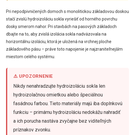
Pri nepodpivničených domoch s monolitickou základovou doskou
stačí zvislú hydroizoláciu sokla vyriešiť od horného povrchu
dosky smerom nahor. Pri stavbách na pasových základoch
dbajte na to, aby zvislá izolácia sokla nadväzovala na
horizontálnu izoláciu, ktorá je uložená na vrchnej ploche
základového pásu – práve toto napojenie je najzraniteľnejším
miestom celého systému.
⚠️ UPOZORNENIE
Nikdy nenahradzujte hydroizoláciu sokla len
hydroizolačnou omietkou alebo špeciálnou
fasádnou farbou. Tieto materiály majú iba doplnkovú
funkciu – primárnu hydroizoláciu nedokážu nahradiť
a ich porucha nastáva zvyčajne bez viditeľných
príznakov zvonku.