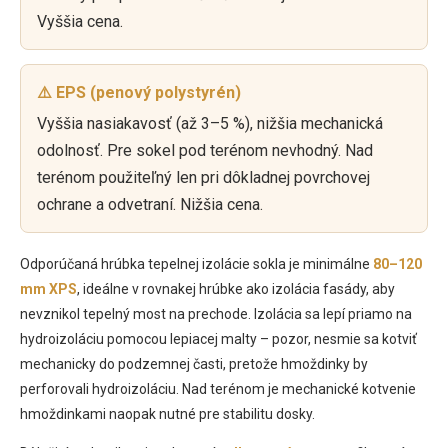
Vyššia cena.
⚠️ EPS (penový polystyrén)
Vyššia nasiakavosť (až 3–5 %), nižšia mechanická
odolnosť. Pre sokel pod terénom nevhodný. Nad
terénom použiteľný len pri dôkladnej povrchovej
ochrane a odvetraní. Nižšia cena.
Odporúčaná hrúbka tepelnej izolácie sokla je minimálne
80–120
mm XPS
, ideálne v rovnakej hrúbke ako izolácia fasády, aby
nevznikol tepelný most na prechode. Izolácia sa lepí priamo na
hydroizoláciu pomocou lepiacej malty – pozor, nesmie sa kotviť
mechanicky do podzemnej časti, pretože hmoždinky by
perforovali hydroizoláciu. Nad terénom je mechanické kotvenie
hmoždinkami naopak nutné pre stabilitu dosky.