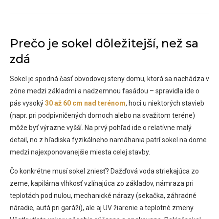
Prečo je sokel dôležitejší, než sa
zdá
Sokel je spodná časť obvodovej steny domu, ktorá sa nachádza v
zóne medzi základmi a nadzemnou fasádou – spravidla ide o
pás vysoký
30 až 60 cm nad terénom
, hoci u niektorých stavieb
(napr. pri podpivničených domoch alebo na svažitom teréne)
môže byť výrazne vyšší. Na prvý pohľad ide o relatívne malý
detail, no z hľadiska fyzikálneho namáhania patrí sokel na dome
medzi najexponovanejšie miesta celej stavby.
Čo konkrétne musí sokel zniesť? Dažďová voda striekajúca zo
zeme, kapilárna vlhkosť vzlínajúca zo základov, námraza pri
teplotách pod nulou, mechanické nárazy (sekačka, záhradné
náradie, autá pri garáži), ale aj UV žiarenie a teplotné zmeny.