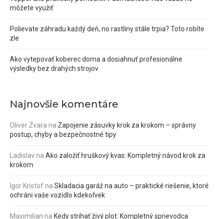
môžete využiť
Polievate záhradu každý deň, no rastliny stále trpia? Toto robíte
zle
Ako vytepovať koberec doma a dosiahnuť profesionálne
výsledky bez drahých strojov
Najnovšie komentáre
Oliver Zvara
na
Zapojenie zásuvky krok za krokom – správny
postup, chyby a bezpečnostné tipy
Ladislav
na
Ako založiť hruškový kvas: Kompletný návod krok za
krokom
Igor Kristof
na
Skladacia garáž na auto – praktické riešenie, ktoré
ochráni vaše vozidlo kdekoľvek
Maximilian
na
Kedy strihať živý plot: Kompletný sprievodca