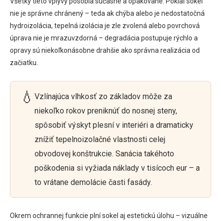
Všetky tieto vplyvy pôsobia súčasne a opakovane. Pokiaľ sokel
nie je správne chránený – teda ak chýba alebo je nedostatočná
hydroizolácia, tepelná izolácia je zle zvolená alebo povrchová
úprava nie je mrazuvzdorná – degradácia postupuje rýchlo a
opravy sú niekoľkonásobne drahšie ako správna realizácia od
začiatku.
💧
Vzlínajúca vlhkosť zo základov môže za
niekoľko rokov preniknúť do nosnej steny,
spôsobiť výskyt plesní v interiéri a dramaticky
znížiť tepelnoizolačné vlastnosti celej
obvodovej konštrukcie. Sanácia takéhoto
poškodenia si vyžiada náklady v tisícoch eur – a
to vrátane demolácie časti fasády.
Okrem ochrannej funkcie plní sokel aj estetickú úlohu – vizuálne