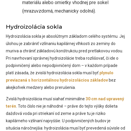
materiálu alebo omietky vhodnej pre sokel
(mrazuvzdorná, mechanicky odolná).
Hydroizolácia sokla
Hydroizolácia sokla je absolútnym základom celého systému. Jej
úlohou je zabrániť vzlínaniu kapilárnej vlhkosti zo zeminy do
muriva a chrániť základovú konštrukciu pred pretlakovou vodou.
Pri navrhovaní správnej hydroizolácie treba rozlišovať, či ide o
podpivničený alebo nepodpivničený dom – v každom prípade
platí zásada, že zvislá hydroizolácia sokla musí byť
plynulo
previazaná s horizontálnou hydroizoláciou základov
bez
akejkoľvek medzery alebo prerušenia.
Zvislá hydroizolácia musí siahať minimálne
30 cm nad upravený
terén
. Toto číslo nie je náhodné – práve do tejto výšky dolieta
dažďová voda pri striekaní od zeme a práve tu je riziko
kapilárneho vzlínaní najvyššie. U podpivničených budov je
situácia náročnejšia: hydroizolácia musí byť prevedená súvisle od