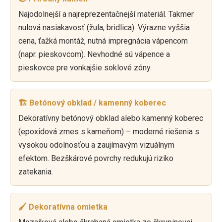
Najodolnejší a najreprezentačnejší materiál. Takmer
nulová nasiakavosť (žula, bridlica). Výrazne vyššia
cena, ťažká montáž, nutná impregnácia vápencom
(napr. pieskovcom). Nevhodné sú vápence a
pieskovce pre vonkajšie soklové zóny.
🏗️ Betónový obklad / kamenný koberec
Dekoratívny betónový obklad alebo kamenný koberec
(epoxidová zmes s kameňom) – moderné riešenia s
vysokou odolnosťou a zaujímavým vizuálnym
efektom. Bezškárové povrchy redukujú riziko
zatekania.
🖌️ Dekoratívna omietka