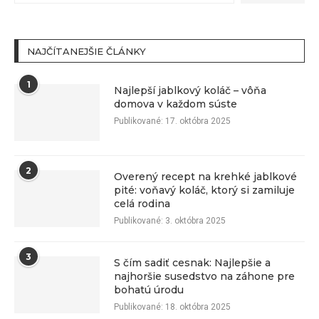
NAJČÍTANEJŠIE ČLÁNKY
1
Najlepší jablkový koláč – vôňa
domova v každom súste
Publikované:
17. októbra 2025
2
Overený recept na krehké jablkové
pité: voňavý koláč, ktorý si zamiluje
celá rodina
Publikované:
3. októbra 2025
3
S čím sadiť cesnak: Najlepšie a
najhoršie susedstvo na záhone pre
bohatú úrodu
Publikované:
18. októbra 2025