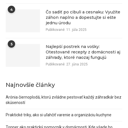
4
Čo sadiť po cibuli a cesnaku: Využite
záhon naplno a dopestujte si ešte
jednu úrodu
Publikované:
11. júla 2025
5
Najlepší postrek na vošky:
Otestované recepty z domácnosti aj
záhrady, ktoré naozaj fungujú
Publikované:
27. júna 2025
Najnovšie články
Arónia čiernoplodá, ktorú zvládne pestovať každý záhradkár bez
skúseností
Praktické triky, ako si uľahčiť varenie a organizáciu kuchyne
Topper ako praktický pomocník v domácnosti: Kde všade ho