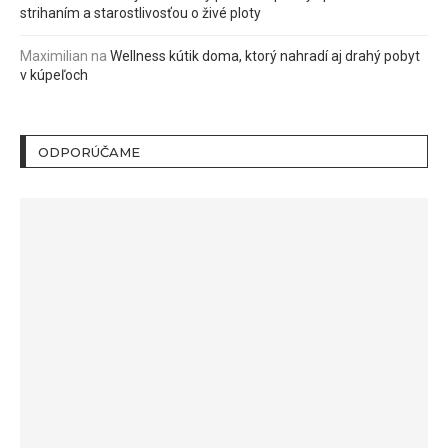
strihaním a starostlivosťou o živé ploty
Maximilian
na
Wellness kútik doma, ktorý nahradí aj drahý pobyt
v kúpeľoch
ODPORÚČAME