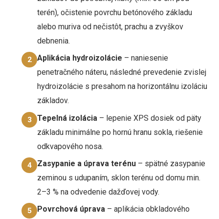
terén), očistenie povrchu betónového základu
alebo muriva od nečistôt, prachu a zvyškov
debnenia.
Aplikácia hydroizolácie
– naniesenie
2
penetračného náteru, následné prevedenie zvislej
hydroizolácie s presahom na horizontálnu izoláciu
základov.
Tepelná izolácia
– lepenie XPS dosiek od päty
3
základu minimálne po hornú hranu sokla, riešenie
odkvapového nosa.
Zasypanie a úprava terénu
– spätné zasypanie
4
zeminou s udupaním, sklon terénu od domu min.
2–3 % na odvedenie dažďovej vody.
Povrchová úprava
– aplikácia obkladového
5