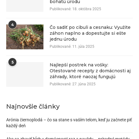
bohatú úrodu
Publikované:
18. októbra 2025
4
Čo sadiť po cibuli a cesnaku: Využite
záhon naplno a dopestujte si ešte
jednu úrodu
Publikované:
11. júla 2025
5
Najlepší postrek na vošky:
Otestované recepty z domácnosti aj
záhrady, ktoré naozaj fungujú
Publikované:
27. júna 2025
Najnovšie články
Arónia čiernoplodá – čo sa stane s vaším telom, keď ju začnete piť
každý deň