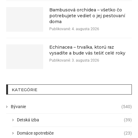
Bambusová orchidea – všetko čo
potrebujete vedieť o jej pestovaní
doma
Publikované:
4. augusta 2026
Echinacea – trvalka, ktorú raz
vysadíte a bude vás tešiť celé roky
Publikované:
3. augusta 2026
KATEGÓRIE
Bývanie
(540)
Detská izba
(39)
Domáce spotrebiče
(23)