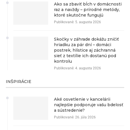
Ako sa zbaviť bĺch v domácnosti
raz a navždy – prírodné metódy,
ktoré skutočne fungujú
Publikované:
5. augusta 2026
Skočky v záhrade dokážu zničiť
hriadku za pár dní – domáci
postrek, hlístice aj záchranná
sieť z textílie ich dostanú pod
kontrolu
Publikované:
4. augusta 2026
INŠPIRÁCIE
Aké osvetlenie v kancelárii
najlepšie podporuje vašu bdelosť
a sústredenie?
Publikované:
26. júla 2026