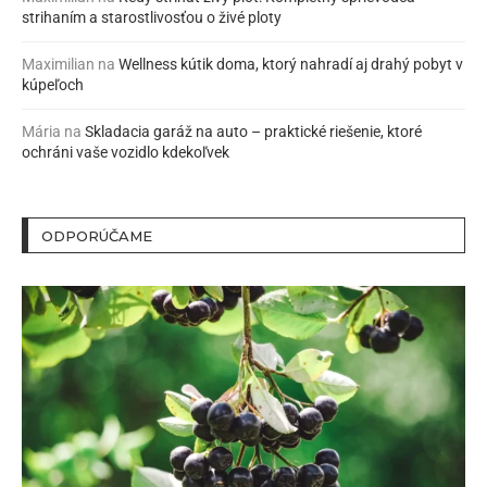
strihaním a starostlivosťou o živé ploty
Maximilian
na
Wellness kútik doma, ktorý nahradí aj drahý pobyt v
kúpeľoch
Mária
na
Skladacia garáž na auto – praktické riešenie, ktoré
ochráni vaše vozidlo kdekoľvek
ODPORÚČAME