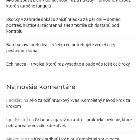
Ako sa zbaviť bĺch v domácnosti raz a navždy – prírodné metódy,
ktoré skutočne fungujú
Skočky v záhrade dokážu zničiť hriadku za pár dní – domáci
postrek, hlístice aj záchranná sieť z textílie ich dostanú pod
kontrolu
Bambusová orchidea – všetko čo potrebujete vedieť o jej
pestovaní doma
Echinacea – trvalka, ktorú raz vysadíte a bude vás tešiť celé roky
Najnovšie komentáre
Ladislav
na
Ako založiť hruškový kvas: Kompletný návod krok za
krokom
Igor Kristof
na
Skladacia garáž na auto – praktické riešenie, ktoré
ochráni vaše vozidlo kdekoľvek
Maximilian
na
Kedy strihať živý plot: Kompletný sprievodca