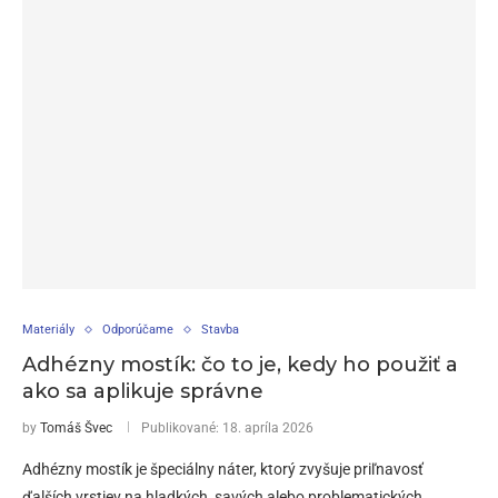
Materiály
Odporúčame
Stavba
Adhézny mostík: čo to je, kedy ho použiť a
ako sa aplikuje správne
by
Tomáš Švec
Publikované:
18. apríla 2026
Adhézny mostík je špeciálny náter, ktorý zvyšuje priľnavosť
ďalších vrstiev na hladkých, savých alebo problematických