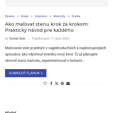
Bývanie
Dizajn
Inšpirácie
Materiály
Stavba
Ako maľovať stenu krok za krokom:
Praktický návod pre každého
by
Tomáš Švec
Publikované:
17. júna 2025
Maľovanie stien je jedným z najjednoduchších a najdostupnejších
spôsobov, ako vdýchnuť interiéru nový život. Či už plánujete
obnoviť starú maľovku, experimentovať s farbami …
ZOBRAZIŤ ČLÁNOK
Hľadať