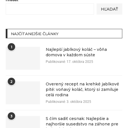
HĽADAŤ
NAJČÍTANEJŠIE ČLÁNKY
1
Najlepší jablkový koláč – vôňa
domova v každom súste
Publikované:
17. októbra 2025
2
Overený recept na krehké jablkové
pité: voňavý koláč, ktorý si zamiluje
celá rodina
Publikované:
3. októbra 2025
3
S čím sadiť cesnak: Najlepšie a
najhoršie susedstvo na záhone pre