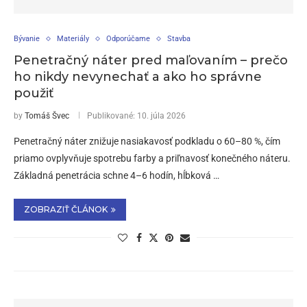
Bývanie
Materiály
Odporúčame
Stavba
Penetračný náter pred maľovaním – prečo
ho nikdy nevynechať a ako ho správne
použiť
by
Tomáš Švec
Publikované:
10. júla 2026
Penetračný náter znižuje nasiakavosť podkladu o 60–80 %, čím
priamo ovplyvňuje spotrebu farby a priľnavosť konečného náteru.
Základná penetrácia schne 4–6 hodín, hĺbková …
ZOBRAZIŤ ČLÁNOK