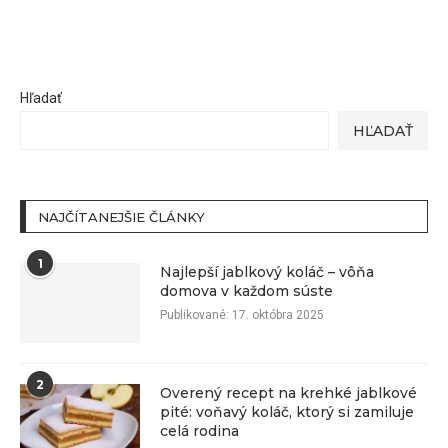
Hľadať
HĽADAŤ
NAJČÍTANEJŠIE ČLÁNKY
1
Najlepší jablkový koláč – vôňa
domova v každom súste
Publikované:
17. októbra 2025
2
Overený recept na krehké jablkové
pité: voňavý koláč, ktorý si zamiluje
celá rodina