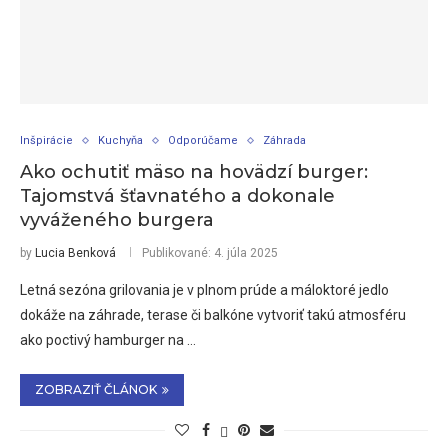
Inšpirácie
Kuchyňa
Odporúčame
Záhrada
Ako ochutiť mäso na hovädzí burger:
Tajomstvá šťavnatého a dokonale
vyváženého burgera
by
Lucia Benková
Publikované:
4. júla 2025
Letná sezóna grilovania je v plnom prúde a máloktoré jedlo
dokáže na záhrade, terase či balkóne vytvoriť takú atmosféru
ako poctivý hamburger na …
ZOBRAZIŤ ČLÁNOK