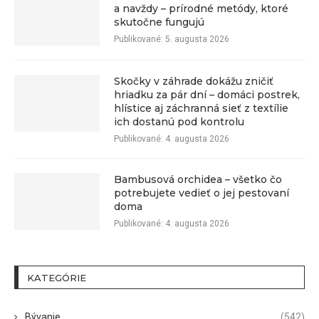
a navždy – prírodné metódy, ktoré
skutočne fungujú
Publikované:
5. augusta 2026
Skočky v záhrade dokážu zničiť
hriadku za pár dní – domáci postrek,
hlístice aj záchranná sieť z textílie
ich dostanú pod kontrolu
Publikované:
4. augusta 2026
Bambusová orchidea – všetko čo
potrebujete vedieť o jej pestovaní
doma
Publikované:
4. augusta 2026
KATEGÓRIE
Bývanie
(542)