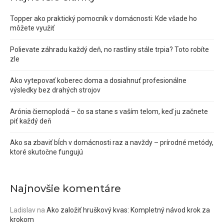
Topper ako praktický pomocník v domácnosti: Kde všade ho
môžete využiť
Polievate záhradu každý deň, no rastliny stále trpia? Toto robíte
zle
Ako vytepovať koberec doma a dosiahnuť profesionálne
výsledky bez drahých strojov
Arónia čiernoplodá – čo sa stane s vaším telom, keď ju začnete
piť každý deň
Ako sa zbaviť bĺch v domácnosti raz a navždy – prírodné metódy,
ktoré skutočne fungujú
Najnovšie komentáre
Ladislav
na
Ako založiť hruškový kvas: Kompletný návod krok za
krokom