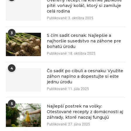
Overený recept na krehké jablkové
pité: voňavý koláč, ktorý si zamiluje
celá rodina
Publikované:
3. októbra 2025
3
S čím sadiť cesnak: Najlepšie a
najhoršie susedstvo na záhone pre
bohatú úrodu
Publikované:
18. októbra 2025
4
Čo sadiť po cibuli a cesnaku: Využite
záhon naplno a dopestujte si ešte
jednu úrodu
Publikované:
11. júla 2025
5
Najlepší postrek na vošky:
Otestované recepty z domácnosti aj
záhrady, ktoré naozaj fungujú
Publikované:
27. júna 2025