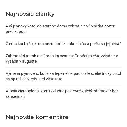
Najnovšie články
Aký plynový kotol do starého domu vybrať a na čo si dať pozor
pred kúpou
Čierna kuchyňa, ktorá nezostarne – ako na ňu a prečo sa jej nebáť
Záhradkári to robia a úroda im nestíha: Čo všetko ešte zvládnete
vysadiť v auguste
Výmena plynového kotla za tepelné čerpadlo alebo elektrický kotol
sa oplatí len vtedy, keď viete toto
Arónia čiernoplodá, ktorú zvládne pestovať každý záhradkár bez
skúseností
Najnovšie komentáre