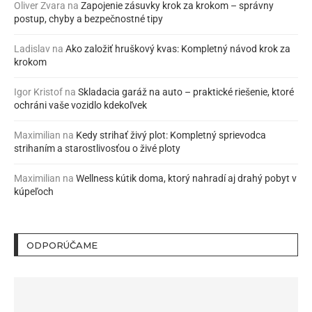
Oliver Zvara
na
Zapojenie zásuvky krok za krokom – správny
postup, chyby a bezpečnostné tipy
Ladislav
na
Ako založiť hruškový kvas: Kompletný návod krok za
krokom
Igor Kristof
na
Skladacia garáž na auto – praktické riešenie, ktoré
ochráni vaše vozidlo kdekoľvek
Maximilian
na
Kedy strihať živý plot: Kompletný sprievodca
strihaním a starostlivosťou o živé ploty
Maximilian
na
Wellness kútik doma, ktorý nahradí aj drahý pobyt v
kúpeľoch
ODPORÚČAME