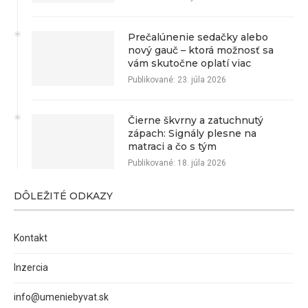
Prečalúnenie sedačky alebo
nový gauč – ktorá možnosť sa
vám skutočne oplatí viac
Publikované:
23. júla 2026
Čierne škvrny a zatuchnutý
zápach: Signály plesne na
matraci a čo s tým
Publikované:
18. júla 2026
DÔLEŽITÉ ODKAZY
Kontakt
Inzercia
info@umeniebyvat.sk