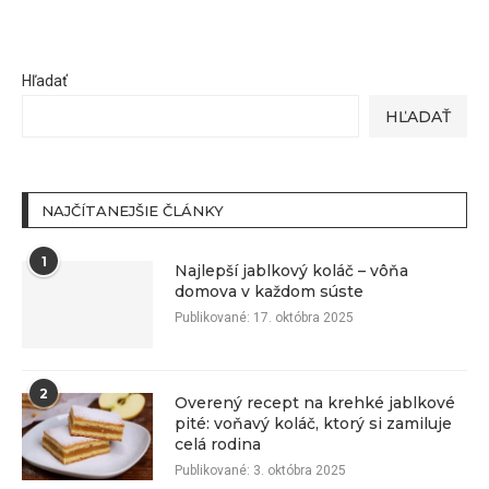
Hľadať
HĽADAŤ
NAJČÍTANEJŠIE ČLÁNKY
1
Najlepší jablkový koláč – vôňa
domova v každom súste
Publikované:
17. októbra 2025
2
Overený recept na krehké jablkové
pité: voňavý koláč, ktorý si zamiluje
celá rodina
Publikované:
3. októbra 2025