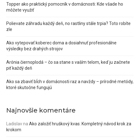
Topper ako praktický pomocník v domácnosti: Kde všade ho
môžete využiť
Polievate záhradu každý deň, no rastliny stále trpia? Toto robíte
zle
Ako vytepovať koberec doma a dosiahnuť profesionálne
výsledky bez drahých strojov
Arónia čiernoplodá – čo sa stane s vaším telom, keď ju začnete
piť každý deň
Ako sa zbaviť bĺch v domácnosti raz a navždy – prírodné metódy,
ktoré skutočne fungujú
Najnovšie komentáre
Ladislav
na
Ako založiť hruškový kvas: Kompletný návod krok za
krokom