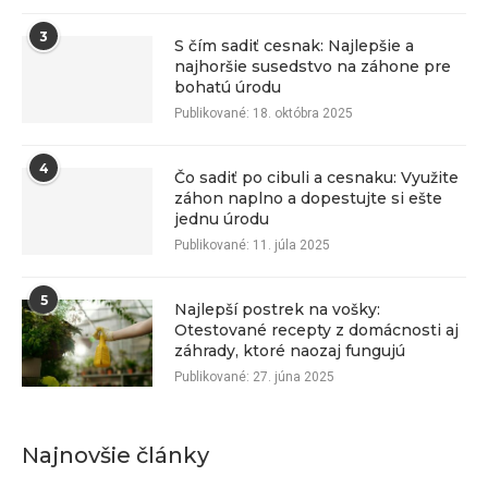
3
S čím sadiť cesnak: Najlepšie a
najhoršie susedstvo na záhone pre
bohatú úrodu
Publikované:
18. októbra 2025
4
Čo sadiť po cibuli a cesnaku: Využite
záhon naplno a dopestujte si ešte
jednu úrodu
Publikované:
11. júla 2025
5
Najlepší postrek na vošky:
Otestované recepty z domácnosti aj
záhrady, ktoré naozaj fungujú
Publikované:
27. júna 2025
Najnovšie články