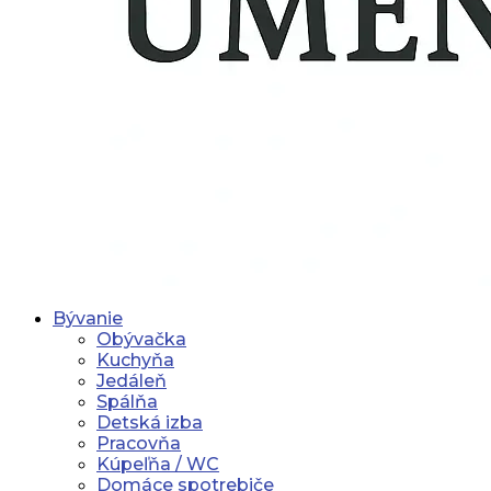
Bývanie
Obývačka
Kuchyňa
Jedáleň
Spálňa
Detská izba
Pracovňa
Kúpeľňa / WC
Domáce spotrebiče