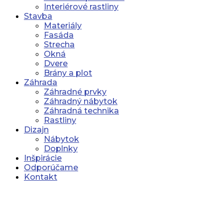
Interiérové rastliny
Stavba
Materiály
Fasáda
Strecha
Okná
Dvere
Brány a plot
Záhrada
Záhradné prvky
Záhradný nábytok
Záhradná technika
Rastliny
Dizajn
Nábytok
Doplnky
Inšpirácie
Odporúčame
Kontakt