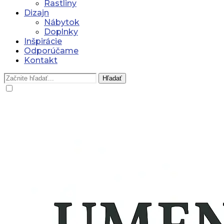
Rastliny
Dizajn
Nábytok
Doplnky
Inšpirácie
Odporúčame
Kontakt
Hľadať