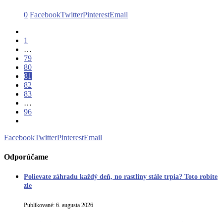
0
Facebook
Twitter
Pinterest
Email
1
…
79
80
81
82
83
…
96
Facebook
Twitter
Pinterest
Email
Odporúčame
Polievate záhradu každý deň, no rastliny stále trpia? Toto robíte
zle
Publikované:
6. augusta 2026