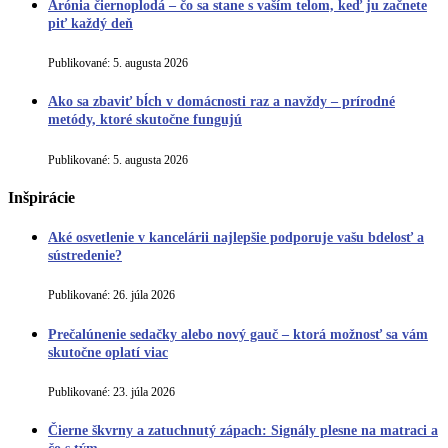
Arónia čiernoplodá – čo sa stane s vaším telom, keď ju začnete
piť každý deň
Publikované:
5. augusta 2026
Ako sa zbaviť bĺch v domácnosti raz a navždy – prírodné
metódy, ktoré skutočne fungujú
Publikované:
5. augusta 2026
Inšpirácie
Aké osvetlenie v kancelárii najlepšie podporuje vašu bdelosť a
sústredenie?
Publikované:
26. júla 2026
Prečalúnenie sedačky alebo nový gauč – ktorá možnosť sa vám
skutočne oplatí viac
Publikované:
23. júla 2026
Čierne škvrny a zatuchnutý zápach: Signály plesne na matraci a