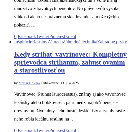
domácnosti. Okrem charakteristickej chuti a vône má aj
množstvo zdravotných benefitov. No práve kvôli vysokej
vlhkosti alebo nesprávnemu skladovaniu sa môže rýchlo
pokaziť, …
0
Facebook
Twitter
Pinterest
Email
Inšpirácie
Rastliny
Záhrada
Záhradná technika
Záhradné prvky
Kedy strihať vavrínovec: Kompletný
sprievodca strihaním, zahusťovaním
a starostlivosťou
by
Martin Hrivňák
Publikované:
13. júla 2025
Vavrínovec (Prunus laurocerasus), známy aj ako vavrínovec
lekársky alebo bobkovišeň, patrí medzi najobľúbenejšie
dreviny pre živé ploty. Jeho husté, lesklé listy a rýchly rast z
neho robia ideálnu rastlinu na …
0
Facebook
Twitter
Pinterest
Email