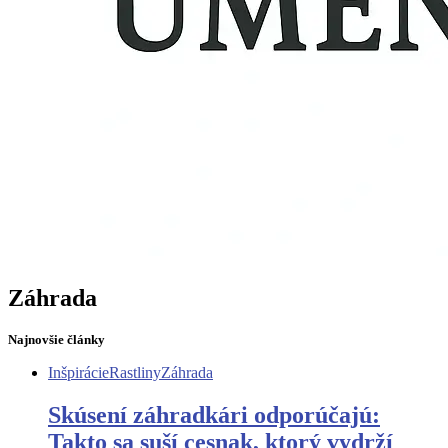
Záhrada
Najnovšie články
Inšpirácie
Rastliny
Záhrada
Skúsení záhradkári odporúčajú:
Takto sa suší cesnak, ktorý vydrží