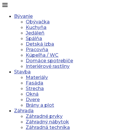
Bývanie
Obývačka
Kuchyňa
Jedáleň
Spálňa
Detská izba
Pracovňa
Kúpeľňa / WC
Domáce spotrebiče
Interiérové rastliny
Stavba
Materiály
Fasáda
Strecha
Okná
Dvere
Brány a plot
Záhrada
Záhradné prvky
Záhradný nábytok
Záhradná technika