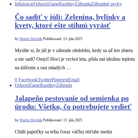
Inšpirácie
Odporúčame
Rastliny
Záhrada
Záhradné prvky
Čo sadiť v júli: Zelenina, bylinky a
kvety, ktoré ešte stihnú vyrásť
by
Martin Hrivňák
Publikované:
13. júla 2025
Myslíte si, že júl je v záhrade obdobím, kedy sa už len zbiera
a nie sadí? Omyl! Hoci je vrchol leta, pôda má ideálnu teplotu
na klíčenie a rast mladých …
0
Facebook
Twitter
Pinterest
Email
Odporúčame
Rastliny
Záhrada
Jalapeño pestovanie od semienka po
úrodu: Všetko, čo potrebujete vedieť
by
Martin Hrivňák
Publikované:
13. júla 2025
Chilli papričky sa tešia čoraz väčšej obľube medzi