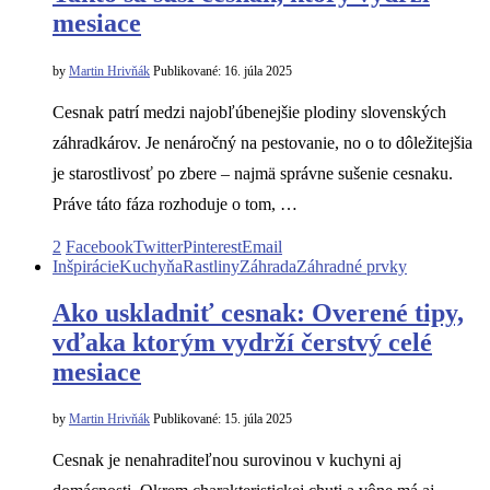
mesiace
by
Martin Hrivňák
Publikované:
16. júla 2025
Cesnak patrí medzi najobľúbenejšie plodiny slovenských
záhradkárov. Je nenáročný na pestovanie, no o to dôležitejšia
je starostlivosť po zbere – najmä správne sušenie cesnaku.
Práve táto fáza rozhoduje o tom, …
2
Facebook
Twitter
Pinterest
Email
Inšpirácie
Kuchyňa
Rastliny
Záhrada
Záhradné prvky
Ako uskladniť cesnak: Overené tipy,
vďaka ktorým vydrží čerstvý celé
mesiace
by
Martin Hrivňák
Publikované:
15. júla 2025
Cesnak je nenahraditeľnou surovinou v kuchyni aj