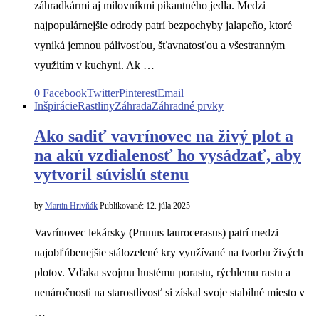
záhradkármi aj milovníkmi pikantného jedla. Medzi
najpopulárnejšie odrody patrí bezpochyby jalapeño, ktoré
vyniká jemnou pálivosťou, šťavnatosťou a všestranným
využitím v kuchyni. Ak …
0
Facebook
Twitter
Pinterest
Email
Inšpirácie
Rastliny
Záhrada
Záhradné prvky
Ako sadiť vavrínovec na živý plot a
na akú vzdialenosť ho vysádzať, aby
vytvoril súvislú stenu
by
Martin Hrivňák
Publikované:
12. júla 2025
Vavrínovec lekársky (Prunus laurocerasus) patrí medzi
najobľúbenejšie stálozelené kry využívané na tvorbu živých
plotov. Vďaka svojmu hustému porastu, rýchlemu rastu a
nenáročnosti na starostlivosť si získal svoje stabilné miesto v
…