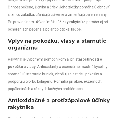
činnosť pečene, žlčníka a čriev. Jeho zložky pomáhajú obnoviť
sliznicu žalúdka, uľahčujú trávenie a zmierňujú pálenie záhy.
Pri pravidelnom užívaní môžu
účinky rakytníka
pomôcť aj pri
ochoreniach pečene a po antibiotickej liečbe.
Vplyv na pokožku, vlasy a starnutie
organizmu
Rakytník je výborným pomocníkom aj pri
starostlivosti o
pokožku a vlasy
. Antioxidanty a esenciálne mastné kyseliny
spomaľujú starnutie buniek, zlepšujú elasticitu pokožky a
podporujú tvorbu kolagénu. Pomáha pri akné, ekzémoch,
popáleninách a rôznych kožných problémoch.
Antioxidačné a protizápalové účinky
rakytníka