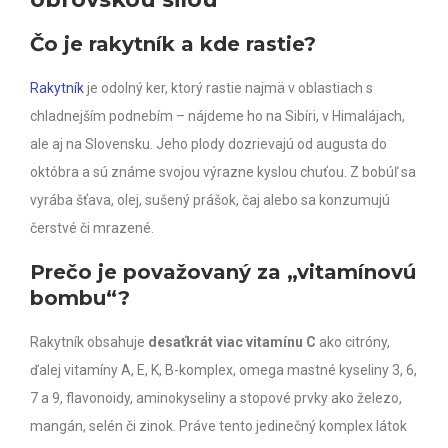
Čo je rakytník a kde rastie?
Rakytník
je odolný ker, ktorý rastie najmä v oblastiach s
chladnejším podnebím – nájdeme ho na Sibíri, v Himalájach,
ale aj na Slovensku. Jeho plody dozrievajú od augusta do
októbra a sú známe svojou výrazne kyslou chuťou. Z bobúľ sa
vyrába šťava, olej, sušený prášok, čaj alebo sa konzumujú
čerstvé či mrazené.
Prečo je považovaný za „vitamínovú
bombu“?
Rakytník obsahuje
desaťkrát viac vitamínu C
ako citróny,
ďalej vitamíny A, E, K, B-komplex, omega mastné kyseliny 3, 6,
7 a 9, flavonoidy, aminokyseliny a stopové prvky ako železo,
mangán, selén či zinok. Práve tento jedinečný komplex látok