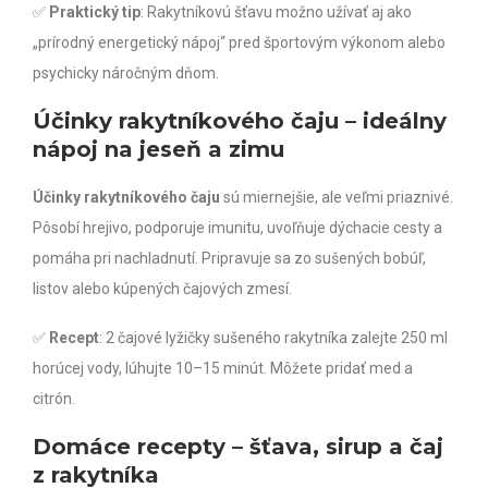
✅
Praktický tip
: Rakytníkovú šťavu možno užívať aj ako
„prírodný energetický nápoj“ pred športovým výkonom alebo
psychicky náročným dňom.
Účinky rakytníkového čaju – ideálny
nápoj na jeseň a zimu
Účinky rakytníkového čaju
sú miernejšie, ale veľmi priaznivé.
Pôsobí hrejivo, podporuje imunitu, uvoľňuje dýchacie cesty a
pomáha pri nachladnutí. Pripravuje sa zo sušených bobúľ,
listov alebo kúpených čajových zmesí.
✅
Recept
: 2 čajové lyžičky sušeného rakytníka zalejte 250 ml
horúcej vody, lúhujte 10–15 minút. Môžete pridať med a
citrón.
Domáce recepty – šťava, sirup a čaj
z rakytníka