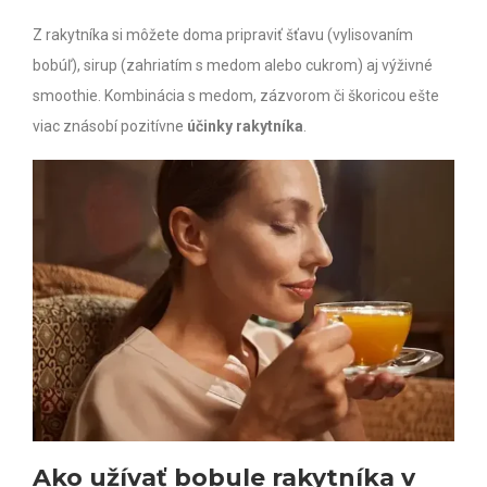
Z rakytníka si môžete doma pripraviť šťavu (vylisovaním
bobúľ), sirup (zahriatím s medom alebo cukrom) aj výživné
smoothie. Kombinácia s medom, zázvorom či škoricou ešte
viac znásobí pozitívne
účinky rakytníka
.
Ako užívať bobule rakytníka v