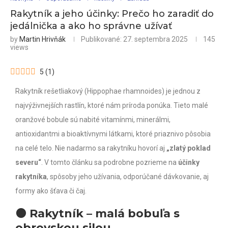
Rakytník a jeho účinky: Prečo ho zaradiť do
jedálnička a ako ho správne užívať
by
Martin Hrivňák
Publikované:
27. septembra 2025
145
views
5
(
1
)
Rakytník rešetliakový (Hippophae rhamnoides) je jednou z
najvýživnejších rastlín, ktoré nám príroda ponúka. Tieto malé
oranžové bobule sú nabité vitamínmi, minerálmi,
antioxidantmi a bioaktívnymi látkami, ktoré priaznivo pôsobia
na celé telo. Nie nadarmo sa rakytníku hovorí aj
„zlatý poklad
severu“
. V tomto článku sa podrobne pozrieme na
účinky
rakytníka
, spôsoby jeho užívania, odporúčané dávkovanie, aj
formy ako šťava či čaj.
🟠
Rakytník – malá bobuľa s
obrovskou silou