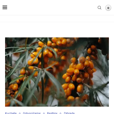
Kuchyňa
Odporúčame
Rastliny
Záhrada