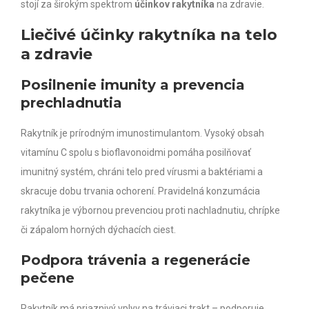
stojí za širokým spektrom
účinkov rakytníka
na zdravie.
Liečivé účinky rakytníka na telo
a zdravie
Posilnenie imunity a prevencia
prechladnutia
Rakytník je prírodným imunostimulantom. Vysoký obsah
vitamínu C spolu s bioflavonoidmi pomáha posilňovať
imunitný systém, chráni telo pred vírusmi a baktériami a
skracuje dobu trvania ochorení. Pravidelná konzumácia
rakytníka je výbornou prevenciou proti nachladnutiu, chrípke
či zápalom horných dýchacích ciest.
Podpora trávenia a regenerácie
pečene
Rakytník má priaznivý vplyv na tráviaci trakt – podporuje