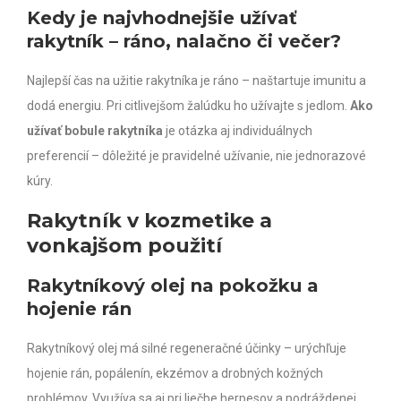
Kedy je najvhodnejšie užívať
rakytník – ráno, nalačno či večer?
Najlepší čas na užitie rakytníka je ráno – naštartuje imunitu a
dodá energiu. Pri citlivejšom žalúdku ho užívajte s jedlom.
Ako
užívať bobule rakytníka
je otázka aj individuálnych
preferencií – dôležité je pravidelné užívanie, nie jednorazové
kúry.
Rakytník v kozmetike a
vonkajšom použití
Rakytníkový olej na pokožku a
hojenie rán
Rakytníkový olej má silné regeneračné účinky – urýchľuje
hojenie rán, popálenín, ekzémov a drobných kožných
problémov. Využíva sa aj pri liečbe herpesov a podráždenej