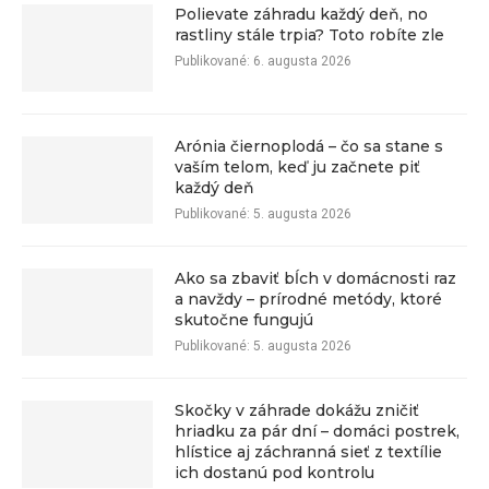
Polievate záhradu každý deň, no
rastliny stále trpia? Toto robíte zle
Publikované:
6. augusta 2026
Arónia čiernoplodá – čo sa stane s
vaším telom, keď ju začnete piť
každý deň
Publikované:
5. augusta 2026
Ako sa zbaviť bĺch v domácnosti raz
a navždy – prírodné metódy, ktoré
skutočne fungujú
Publikované:
5. augusta 2026
Skočky v záhrade dokážu zničiť
hriadku za pár dní – domáci postrek,
hlístice aj záchranná sieť z textílie
ich dostanú pod kontrolu