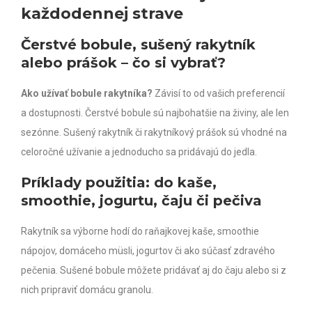
každodennej strave
Čerstvé bobule, sušený rakytník
alebo prášok – čo si vybrať?
Ako užívať bobule rakytníka?
Závisí to od vašich preferencií
a dostupnosti. Čerstvé bobule sú najbohatšie na živiny, ale len
sezónne. Sušený rakytník či rakytníkový prášok sú vhodné na
celoročné užívanie a jednoducho sa pridávajú do jedla.
Príklady použitia: do kaše,
smoothie, jogurtu, čaju či pečiva
Rakytník sa výborne hodí do raňajkovej kaše, smoothie
nápojov, domáceho müsli, jogurtov či ako súčasť zdravého
pečenia. Sušené bobule môžete pridávať aj do čaju alebo si z
nich pripraviť domácu granolu.