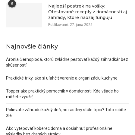
5
Najlepší postrek na vošky:
Otestované recepty z domácnosti aj
záhrady, ktoré naozaj fungujú
Publikované:
27. júna 2025
Najnovšie články
Arónia čiernoplodá, ktorú zvládne pestovať každý záhradkár bez
skúseností
Praktické triky, ako si uľahčiť varenie a organizáciu kuchyne
Topper ako praktický pomocník v domácnosti: Kde všade ho
môžete využiť
Polievate záhradu každý deň, no rastliny stále trpia? Toto robíte
zle
Ako vytepovať koberec doma a dosiahnuť profesionálne
výsledky bez drahých strojov