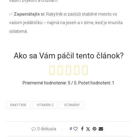
vašim zvykom a chutiam.
✅
Zapamätajte si
: Rakytník si zaslúži stabilné miesto vo
vašom jedálničku – najmä na jeseň a v zime, keď je imunita
oslabená.
Ako sa Vám páčil tento článok?
Priemerné hodnotenie:
5
/ 5. Počet hodnotení:
1
RAKYTNÍK
VITAMÍN C
VITAMÍNY
0 diskusia
0