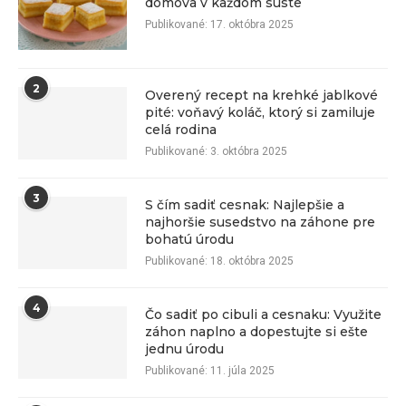
domova v každom súste
Publikované:
17. októbra 2025
2
Overený recept na krehké jablkové
pité: voňavý koláč, ktorý si zamiluje
celá rodina
Publikované:
3. októbra 2025
3
S čím sadiť cesnak: Najlepšie a
najhoršie susedstvo na záhone pre
bohatú úrodu
Publikované:
18. októbra 2025
4
Čo sadiť po cibuli a cesnaku: Využite
záhon naplno a dopestujte si ešte
jednu úrodu
Publikované:
11. júla 2025