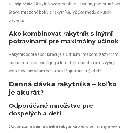
✅
Inšpirácia
: Rakytníkové smoothie – banán, pomarančová
šťava, mrazené bobule rakytníka, lyžička medu a kúsok
zázvoru.
Ako kombinovať rakytník s inými
potravinami pre maximálny účinok
Rakytník dobre spolupracuje s citrusmi, medom, zázvorom,
kurkumou, škoricou či jogurtom. Tieto kombinácie zvyšujú
vstrebávanie vitamínov a posilňujú imunitný efekt.
Denná dávka rakytníka – koľko
je akurát?
Odporúčané množstvo pre
dospelých a deti
Odporúčaná
denná dávka rakytníka
závisí od formy a veku