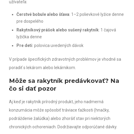
užívateľa:
Čerstvé bobule alebo šťava
: 1–2 polievkové lyžice denne
pre dospelého
Rakytníkový prášok alebo sušený rakytník
: 1 čajová
lyžička denne
Pre deti
: polovica uvedených dávok
V prípade špecifických zdravotných problémov je vhodné sa
poradiť s lekárom alebo lekárnikom.
Môže sa rakytník predávkovať? Na
čo si dať pozor
Aj keď je rakytník prírodný produkt, jeho nadmerná
konzumácia môže spôsobiť tráviace ťažkosti (hnačky,
podráždenie žalúdka) alebo zhoršiť stav pri niektorých
chronických ochoreniach. Dodržiavajte odporúčané dávky.