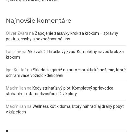
Najnovšie komentáre
Oliver Zvara
na
Zapojenie zásuvky krok za krokom – správny
postup, chyby a bezpečnostné tipy
Ladislav
na
Ako založiť hruškový kvas: Kompletný návod krok za
krokom
Igor Kristof
na
Skladacia garáž na auto – praktické riešenie, ktoré
ochráni vaše vozidlo kdekoľvek
Maximilian
na
Kedy strihať živý plot: Kompletný sprievodca
strihaním a starostlivosťou o živé ploty
Maximilian
na
Wellness kútik doma, ktorý nahradí aj drahý pobyt
v kúpeľoch