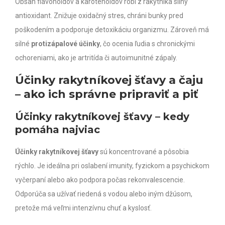
Obsah flavonoidov a karotenoidov robí z rakytníka silný
antioxidant. Znižuje oxidačný stres, chráni bunky pred
poškodením a podporuje detoxikáciu organizmu. Zároveň má
silné
protizápalové účinky
, čo ocenia ľudia s chronickými
ochoreniami, ako je artritída či autoimunitné zápaly.
Účinky rakytníkovej šťavy a čaju
– ako ich správne pripraviť a piť
Účinky rakytníkovej šťavy – kedy
pomáha najviac
Účinky rakytníkovej šťavy
sú koncentrované a pôsobia
rýchlo. Je ideálna pri oslabení imunity, fyzickom a psychickom
vyčerpaní alebo ako podpora počas rekonvalescencie.
Odporúča sa užívať riedená s vodou alebo iným džúsom,
pretože má veľmi intenzívnu chuť a kyslosť.