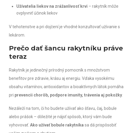
Užívatelia liekov na zrážanlivosť krvi
– rakytník môže
ovplyvniť účinok liekov
V tehotenstve a pri dojčení je vhodné konzultovať užívanie s
lekárom.
Prečo dať šancu rakytníku práve
teraz
Rakytník je jedinečný prírodný pomocník s množstvom
benefitov pre zdravie, krásu aj energiu. Vďaka vysokému
obsahu vitamínov, antioxidantov a bioaktívnych látok pomáha
pri
prevencii chorôb, podpore imunity, trávenia aj pokožky
.
Nezáleží na tom, či ho budete užívať ako šťavu, čaj, bobule
alebo prášok – dôležité je nájsť spôsob, ktorý vám bude
vyhovovať.
Ako užívať bobule rakytníka
sa dá prispôsobiť