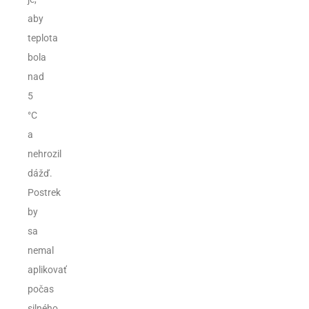
aby
teplota
bola
nad
5
°C
a
nehrozil
dážď.
Postrek
by
sa
nemal
aplikovať
počas
silného