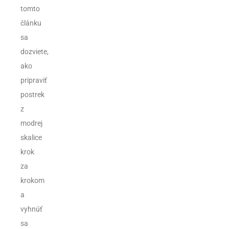
tomto
článku
sa
dozviete,
ako
pripraviť
postrek
z
modrej
skalice
krok
za
krokom
a
vyhnúť
sa