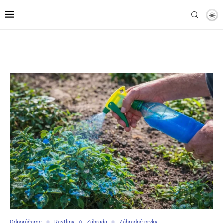
Odporúčame
Rastliny
Záhrada
Záhradné prvky