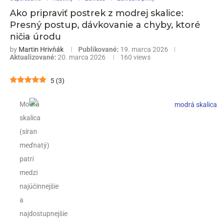
Ako pripraviť postrek z modrej skalice:
Presný postup, dávkovanie a chyby, ktoré
ničia úrodu
by
Martin Hrivňák
Publikované:
19. marca 2026
Aktualizované:
20. marca 2026
160
views
5
(
3
)
Modrá
skalica
(síran
meďnatý)
patrí
medzi
najúčinnejšie
a
najdostupnejšie