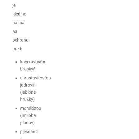
je
ideálne
najmä
na
ochranu
pred:
kučeravosťou
broskýň
chrastavitosťou
jadrovín
(jablone,
hrušky)
moniliózou
(hniloba
plodov)
plesňami
a