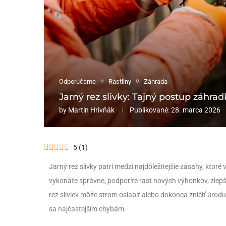
Odporúčame
Rastliny
Záhrada
Jarný rez slivky: Tajný postup záhr
by
Martin Hrivňák
Publikované:
28. marca 2026
5
(
1
)
Jarný rez slivky patrí medzi najdôležitejšie zásahy, ktor
vykonáte správne, podporíte rast nových výhonkov, zlepší
rez sliviek môže strom oslabiť alebo dokonca zničiť úrodu
sa najčastejším chybám.