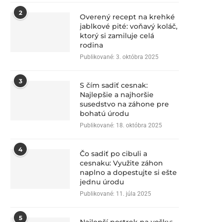
2
Overený recept na krehké
jablkové pité: voňavý koláč,
ktorý si zamiluje celá
rodina
Publikované:
3. októbra 2025
3
S čím sadiť cesnak:
Najlepšie a najhoršie
susedstvo na záhone pre
bohatú úrodu
Publikované:
18. októbra 2025
4
Čo sadiť po cibuli a
cesnaku: Využite záhon
naplno a dopestujte si ešte
jednu úrodu
Publikované:
11. júla 2025
5