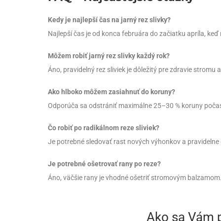
Kedy je najlepší čas na jarný rez slivky?
Najlepší čas je od konca februára do začiatku apríla, keď
Môžem robiť jarný rez slivky každý rok?
Áno, pravidelný rez sliviek je dôležitý pre zdravie stromu 
Ako hlboko môžem zasiahnuť do koruny?
Odporúča sa odstrániť maximálne 25–30 % koruny počas
Čo robiť po radikálnom reze sliviek?
Je potrebné sledovať rast nových výhonkov a pravidelne 
Je potrebné ošetrovať rany po reze?
Áno, väčšie rany je vhodné ošetriť stromovým balzamom
Ako sa Vám p