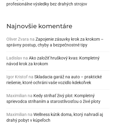
profesionálne výsledky bez drahých strojov
Najnovšie komentáre
Oliver Zvara
na
Zapojenie zásuvky krok za krokom –
správny postup, chyby a bezpečnostné tipy
Ladislav
na
Ako založiť hruškový kvas: Kompletný
návod krok za krokom
Igor Kristof
na
Skladacia garáž na auto – praktické
riešenie, ktoré ochráni vaše vozidlo kdekoľvek
Maximilian
na
Kedy strihať živý plot: Kompletný
sprievodca strihaním a starostlivosťou o živé ploty
Maximilian
na
Wellness kútik doma, ktorý nahradí aj
drahý pobyt v kúpeľoch