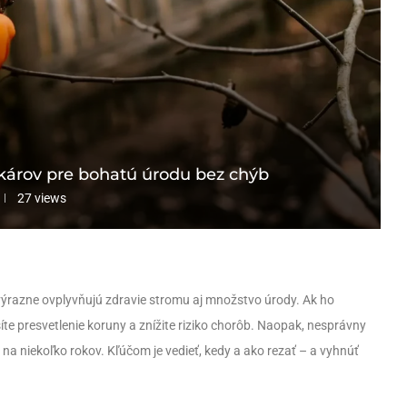
adkárov pre bohatú úrodu bez chýb
27
views
é výrazne ovplyvňujú zdravie stromu aj množstvo úrody. Ak ho
te presvetlenie koruny a znížite riziko chorôb. Naopak, nesprávny
 na niekoľko rokov. Kľúčom je vedieť, kedy a ako rezať – a vyhnúť