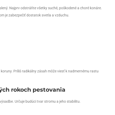
yslený. Najprv odstráňte všetky suché, poškodené a choré konáre.
om je zabezpečiť dostatok svetla a vzduchu.
r koruny. Príliš radikálny zásah môže viesť k nadmernému rastu
vých rokoch pestovania
ýsadbe. Určuje budúci tvar stromu a jeho stabilitu.