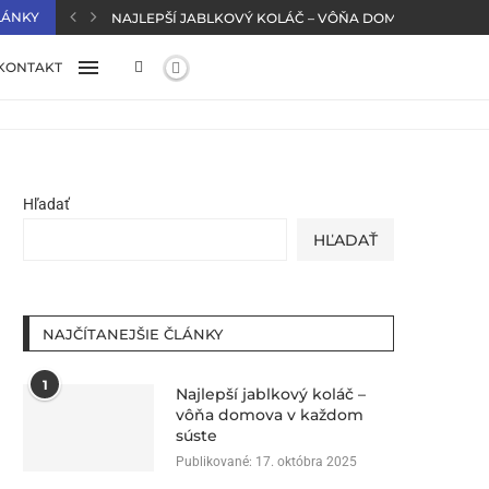
LÁNKY
NAJLEPŠÍ JABLKOVÝ KOLÁČ – VÔŇA DOMOVA V KAŽD
KONTAKT
Hľadať
HĽADAŤ
NAJČÍTANEJŠIE ČLÁNKY
1
Najlepší jablkový koláč –
vôňa domova v každom
súste
Publikované:
17. októbra 2025