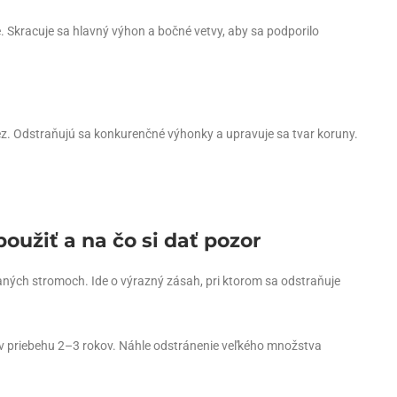
 Skracuje sa hlavný výhon a bočné vetvy, aby sa podporilo
ez. Odstraňujú sa konkurenčné výhonky a upravuje sa tvar koruny.
použiť a na čo si dať pozor
baných stromoch. Ide o výrazný zásah, pri ktorom sa odstraňuje
e v priebehu 2–3 rokov. Náhle odstránenie veľkého množstva