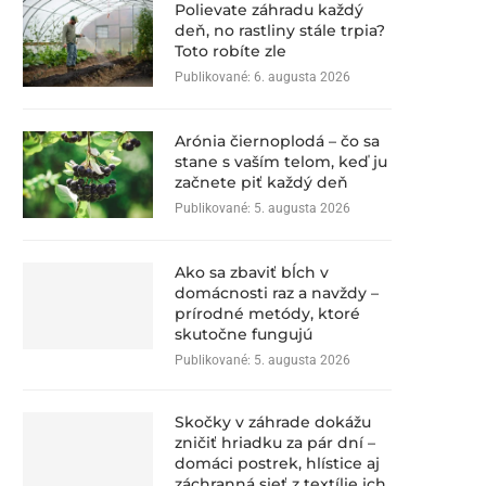
Polievate záhradu každý
deň, no rastliny stále trpia?
Toto robíte zle
Publikované:
6. augusta 2026
Arónia čiernoplodá – čo sa
stane s vaším telom, keď ju
začnete piť každý deň
Publikované:
5. augusta 2026
Ako sa zbaviť bĺch v
domácnosti raz a navždy –
prírodné metódy, ktoré
skutočne fungujú
Publikované:
5. augusta 2026
Skočky v záhrade dokážu
zničiť hriadku za pár dní –
domáci postrek, hlístice aj
záchranná sieť z textílie ich