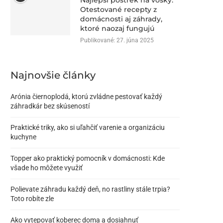
Najlepší postrek na vošky:
Otestované recepty z
domácnosti aj záhrady,
ktoré naozaj fungujú
Publikované:
27. júna 2025
Najnovšie články
Arónia čiernoplodá, ktorú zvládne pestovať každý
záhradkár bez skúseností
Praktické triky, ako si uľahčiť varenie a organizáciu
kuchyne
Topper ako praktický pomocník v domácnosti: Kde
všade ho môžete využiť
Polievate záhradu každý deň, no rastliny stále trpia?
Toto robíte zle
Ako vytepovať koberec doma a dosiahnuť