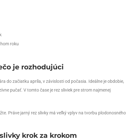
k
ruhom roku
rečo je rozhodujúci
a do začiatku apríla, v závislosti od počasia. Ideálne je obdobie,
zívne pučať. V tomto čase je rez sliviek pre strom najmenej
ložte. Práve jarný rez slivky má veľký vplyv na tvorbu plodonosného
 slivky krok za krokom