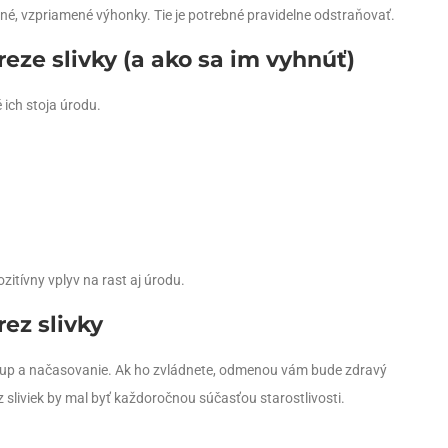
silné, vzpriamené výhonky. Tie je potrebné pravidelne odstraňovať.
reze slivky (a ako sa im vyhnúť)
 ich stoja úrodu.
zitívny vplyv na rast aj úrodu.
rez slivky
 postup a načasovanie. Ak ho zvládnete, odmenou vám bude zdravý
 sliviek by mal byť každoročnou súčasťou starostlivosti.