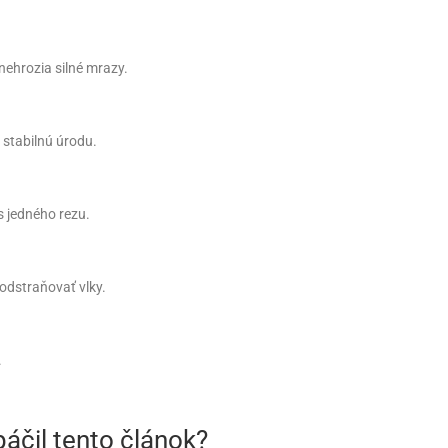
 nehrozia silné mrazy.
a stabilnú úrodu.
 jedného rezu.
odstraňovať vlky.
.
áčil tento článok?