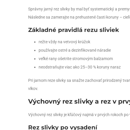
Správny jarný rez slivky by mal byť systematický a prem
Následne sa zamerajte na prehustené časti koruny – cieľ
Základné pravidlá rezu sliviek
režte vždy na vetvový krúžok
používajte ostré a dezinfikované náradie
veľké rany ošetrite stromovým balzamom
neodstraňujte viac ako 25–30 % koruny naraz
Pri jarnom reze slivky sa snažte zachovať prirodzený tva
vlkov.
Výchovný rez slivky a rez v pr
Výchovný rez slivky je kľúčový najmä v prvých rokoch po v
Rez slivky po vysadení