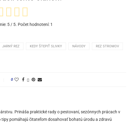
nie:
5
/ 5. Počet hodnotení:
1
JARNÝ REZ
KEDY ŠTEPIŤ SLIVKY
NÁVODY
REZ STROMOV
0
árstvu. Prináša praktické rady o pestovaní, sezónnych prácach v
eho tipy pomáhajú čitateľom dosahovať bohatú úrodu a zdravú