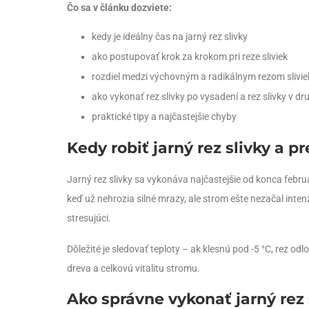
Čo sa v článku dozviete:
kedy je ideálny čas na jarný rez slivky
ako postupovať krok za krokom pri reze sliviek
rozdiel medzi výchovným a radikálnym rezom slivie
ako vykonať rez slivky po vysadení a rez slivky v d
praktické tipy a najčastejšie chyby
Kedy robiť jarný rez slivky a p
Jarný rez slivky sa vykonáva najčastejšie od konca február
keď už nehrozia silné mrazy, ale strom ešte nezačal inten
stresujúci.
Dôležité je sledovať teploty – ak klesnú pod -5 °C, rez od
dreva a celkovú vitalitu stromu.
Ako správne vykonať jarný rez