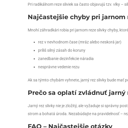
Pri radikálnom reze sliviek sa často objavujú tzv. vlky – 
Najčastejšie chyby pri jarnom 
Mnohí záhradkári robia pri jarnom reze slivky chyby, ktoré
rez v nevhodnom čase (mráz alebo neskorá jar)
príliš silný zásah do koruny
zanedbanie dezinfekcie náradia
nesprávne vedenie rezu
Ak sa týmto chybám vyhnete, jarný rez slivky bude mať po
Prečo sa oplatí zvládnuť jarný 
Jarný rez slivky nie je zložitý, ale vyžaduje si správny
strom a bohatá úroda. Nezabúdajte na pravidelnosť – rez
FAQ – Najčastejšie otázky