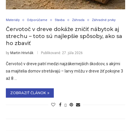
Materiály
Odporúčame
Stavba
Záhrada
Záhradné prvky
Červotoč v dreve dokáže zničiť nábytok aj
strechu – toto sú najlepšie spôsoby, ako sa
ho zbaviť
by
Martin Hrivňák
Publikované:
27. júla 2026
Červotoč v dreve patrí medzi najzákernejších škodcov, s akými
sa majitelia domov stretávajú – larvy môžu v dreve žiť pokojne 3
až 8 …
ZOBRAZIŤ ČLÁNOK