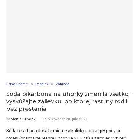
Odporúčame
Rastliny
Záhrada
Sóda bikarbóna na uhorky zmenila všetko –
vyskúšajte zálievku, po ktorej rastliny rodili
bez prestania
by
Martin Hrivňák
Publikované:
28. júla 2026
Sóda bikarbóna dokáže mierne alkalicky upraviť pH pôdy pri
koreni (optimálne pH pre uhorky je 6,0–7,0) a zároveň vytvoriť