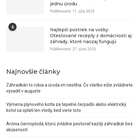
jednu úrodu
Publikované:
11. júla 2025
5
Najlepší postrek na vošky:
Otestované recepty z domácnosti aj
záhrady, ktoré naozaj fungujú
Publikované:
27. júna 2025
Najnovšie články
Záhradkári to robia a úroda im nestíha: Čo všetko ešte zvládnete
vysadiť v auguste
Výmena plynového kotla za tepelné čerpadlo alebo elektrický
kotol sa oplatí len vtedy, keď viete toto
Arónia čiernoplodá, ktorú zvládne pestovať každý záhradkár bez
skúseností