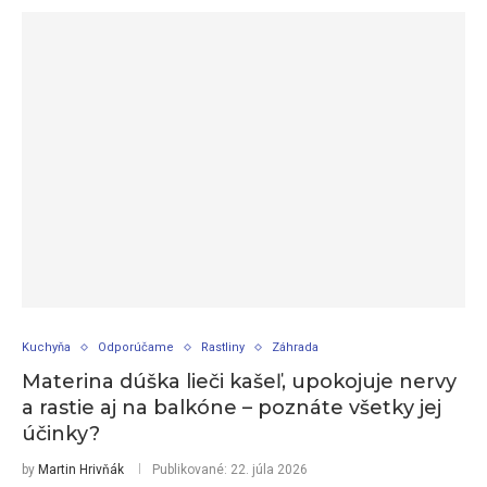
Kuchyňa
Odporúčame
Rastliny
Záhrada
Materina dúška lieči kašeľ, upokojuje nervy
a rastie aj na balkóne – poznáte všetky jej
účinky?
by
Martin Hrivňák
Publikované:
22. júla 2026