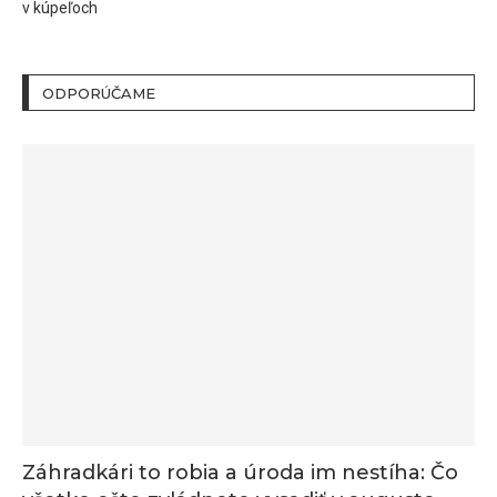
v kúpeľoch
ODPORÚČAME
Záhradkári to robia a úroda im nestíha: Čo