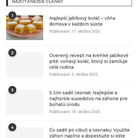
NAJČÍTANEJŠIE ČLÁNKY
1
Najlepší jablkový koláč – vôňa
domova v každom súste
Publikované:
17. októbra 2025
2
Overený recept na krehké jablkové
pité: voňavý koláč, ktorý si zamiluje
celá rodina
Publikované:
3. októbra 2025
3
S čím sadiť cesnak: Najlepšie a
najhoršie susedstvo na záhone pre
bohatú úrodu
Publikované:
18. októbra 2025
4
Čo sadiť po cibuli a cesnaku: Využite
záhon naplno a dopestujte si ešte