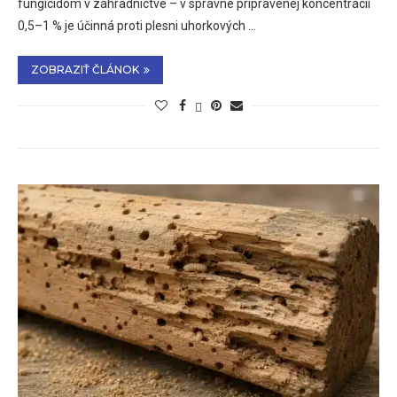
fungicídom v záhradníctve – v správne pripravenej koncentrácii
0,5–1 % je účinná proti plesni uhorkových …
ZOBRAZIŤ ČLÁNOK