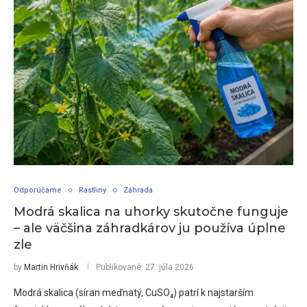
Odporúčame
Rastliny
Záhrada
Modrá skalica na uhorky skutočne funguje
– ale väčšina záhradkárov ju používa úplne
zle
by
Martin Hrivňák
Publikované:
27. júla 2026
Modrá skalica (síran meďnatý, CuSO₄) patrí k najstarším