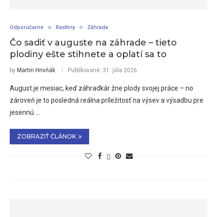
Odporúčame
Rastliny
Záhrada
Čo sadiť v auguste na záhrade – tieto
plodiny ešte stihnete a oplatí sa to
by
Martin Hrivňák
Publikované:
31. júla 2026
August je mesiac, keď záhradkár žne plody svojej práce – no
zároveň je to posledná reálna príležitosť na výsev a výsadbu pre
jesennú …
ZOBRAZIŤ ČLÁNOK