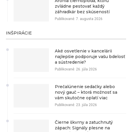
Arónia čiernoplodá, ktorú
zvládne pestovať každý
záhradkár bez skúseností
Publikované:
7. augusta 2026
INŠPIRÁCIE
Aké osvetlenie v kancelárii
najlepšie podporuje vašu bdelosť
a sústredenie?
Publikované:
26. júla 2026
Prečalúnenie sedačky alebo
nový gauč – ktorá možnosť sa
vám skutočne oplatí viac
Publikované:
23. júla 2026
Čierne škvrny a zatuchnutý
zápach: Signály plesne na