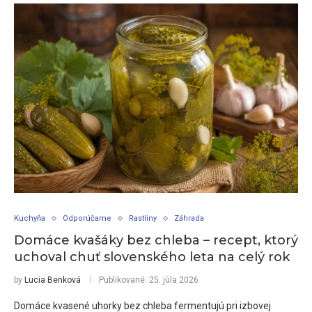
Kuchyňa
Odporúčame
Rastliny
Záhrada
Domáce kvašáky bez chleba – recept, ktorý
uchoval chuť slovenského leta na celý rok
by
Lucia Benková
Publikované:
25. júla 2026
Domáce kvasené uhorky bez chleba fermentujú pri izbovej