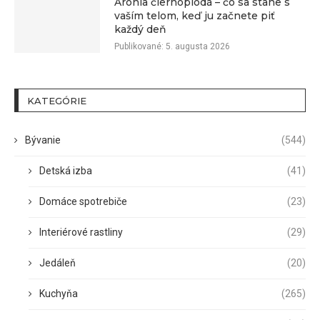
Arónia čiernoplodá – čo sa stane s
vaším telom, keď ju začnete piť
každý deň
Publikované:
5. augusta 2026
KATEGÓRIE
Bývanie
(544)
Detská izba
(41)
Domáce spotrebiče
(23)
Interiérové rastliny
(29)
Jedáleň
(20)
Kuchyňa
(265)