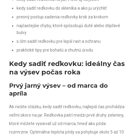
kedy sadiť reďkovku do skleníka a ako ju urýchliť
presný postup sadenia reďkovky krok za krokom
najčastejšie chyby, ktoré spôsobujú duté alebo štipľavé
bulvy
s čím sadiť reďkovku pre lepší rast a ochranu
praktické tipy pre bohatú a chutnú úrodu
Kedy sadiť reďkovku: ideálny čas
na výsev počas roka
Prvý jarný výsev – od marca do
apríla
Ak riešite otázku, kedy sadiť reďkovku, najlepší čas prichádza
veľmi skoro na jar. Reďkovka patrí medzi prvé druhy zeleniny,
ktoré môžete vysievať už od marca, hneď ako pôda
rozmrzne. Optimálna teplota pôdy sa pohybuje okolo 5 až 10