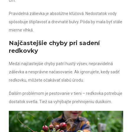
cm.
Pravidelná zálievka je absolútne kľúčová. Nedostatok vody
spôsobuje štipľavosť a drevnaté bulvy. Pôda by mala byť stále
mierne vlhká.
Najčastejšie chyby pri sadení
reďkovky
Medzi najčastejšie chyby patrí hustý výsev, nepravidelná
zálievka a nesprávne načasovanie. Ak ignorujete, kedy sadiť
reďkovku, môžete očakávať slabú úrodu.
Ďalším problémom je pestovanie v tieni – reďkovka potrebuje
dostatok svetla. Tiež sa vyhýbajte prehnojeniu dusíkom.