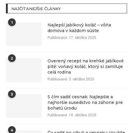
NAJČÍTANEJŠIE ČLÁNKY
1
Najlepší jablkový koláč – vôňa
domova v každom súste
Publikované:
17. októbra 2025
2
Overený recept na krehké jablkové
pité: voňavý koláč, ktorý si zamiluje
celá rodina
Publikované:
3. októbra 2025
3
S čím sadiť cesnak: Najlepšie a
najhoršie susedstvo na záhone pre
bohatú úrodu
Publikované:
18. októbra 2025
4
Čo sadiť po cibuli a cesnaku: Využite