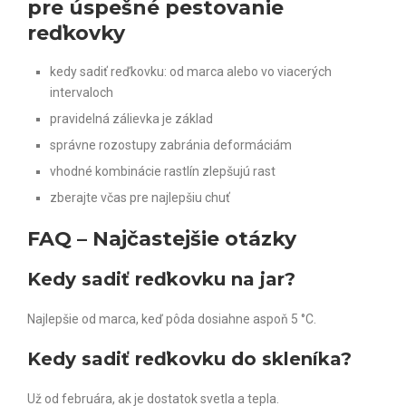
pre úspešné pestovanie
reďkovky
kedy sadiť reďkovku: od marca alebo vo viacerých
intervaloch
pravidelná zálievka je základ
správne rozostupy zabránia deformáciám
vhodné kombinácie rastlín zlepšujú rast
zberajte včas pre najlepšiu chuť
FAQ – Najčastejšie otázky
Kedy sadiť reďkovku na jar?
Najlepšie od marca, keď pôda dosiahne aspoň 5 °C.
Kedy sadiť reďkovku do skleníka?
Už od februára, ak je dostatok svetla a tepla.