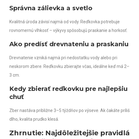
Správna zálievka a svetlo
Kvalitná úroda závisí najmä od vody. Reďkovka potrebuje
rovnomernú vlhkosť – výkyvy spôsobujú praskanie a horkosť.
Ako predísť drevnateniu a praskaniu
Drevnatenie vzniká najmä pri nedostatku vody alebo pri
neskorom zbere. Reďkovku zbierajte včas, ideálne keď má 2–
3 cm.
Kedy zbierať reďkovku pre najlepšiu
chuť
Zber nastáva približne 3–5 týždňov po výseve. Ak čakáte príliš
dlho, kvalita prudko klesá.
Zhrnutie: Najdôležitejšie pravidlá