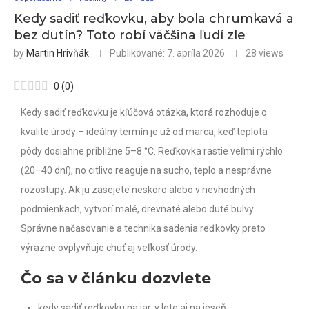
Kedy sadiť reďkovku, aby bola chrumkavá a
bez dutín? Toto robí väčšina ľudí zle
by
Martin Hrivňák
Publikované:
7. apríla 2026
28
views
0
(
0
)
Kedy sadiť reďkovku je kľúčová otázka, ktorá rozhoduje o
kvalite úrody – ideálny termín je už od marca, keď teplota
pôdy dosiahne približne 5–8 °C. Reďkovka rastie veľmi rýchlo
(20–40 dní), no citlivo reaguje na sucho, teplo a nesprávne
rozostupy. Ak ju zasejete neskoro alebo v nevhodných
podmienkach, vytvorí malé, drevnaté alebo duté bulvy.
Správne načasovanie a technika sadenia reďkovky preto
výrazne ovplyvňuje chuť aj veľkosť úrody.
Čo sa v článku dozviete
kedy sadiť reďkovku na jar, v lete aj na jeseň