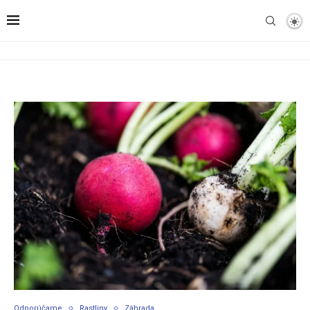
Odporúčame
Rastliny
Záhrada