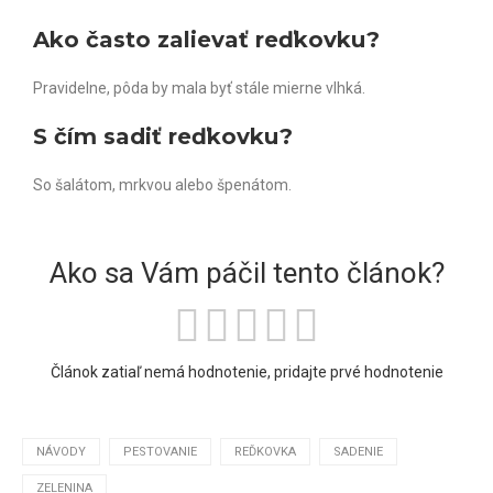
Ako často zalievať reďkovku?
Pravidelne, pôda by mala byť stále mierne vlhká.
S čím sadiť reďkovku?
So šalátom, mrkvou alebo špenátom.
Ako sa Vám páčil tento článok?
Článok zatiaľ nemá hodnotenie, pridajte prvé hodnotenie
NÁVODY
PESTOVANIE
REĎKOVKA
SADENIE
ZELENINA