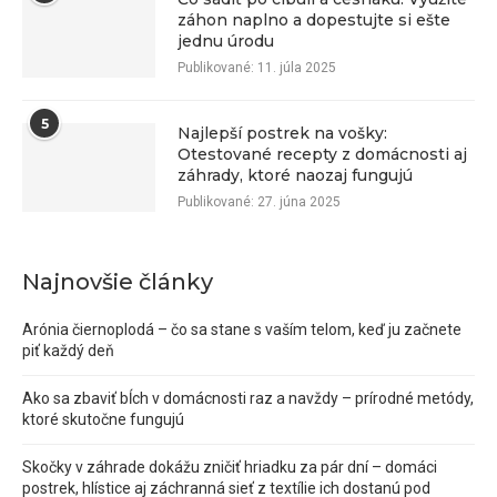
záhon naplno a dopestujte si ešte
jednu úrodu
Publikované:
11. júla 2025
5
Najlepší postrek na vošky:
Otestované recepty z domácnosti aj
záhrady, ktoré naozaj fungujú
Publikované:
27. júna 2025
Najnovšie články
Arónia čiernoplodá – čo sa stane s vaším telom, keď ju začnete
piť každý deň
Ako sa zbaviť bĺch v domácnosti raz a navždy – prírodné metódy,
ktoré skutočne fungujú
Skočky v záhrade dokážu zničiť hriadku za pár dní – domáci
postrek, hlístice aj záchranná sieť z textílie ich dostanú pod