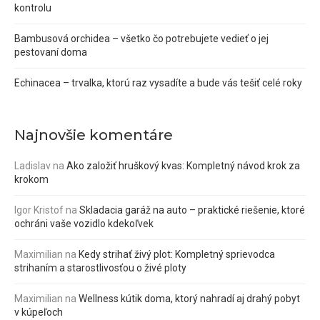
kontrolu
Bambusová orchidea – všetko čo potrebujete vedieť o jej
pestovaní doma
Echinacea – trvalka, ktorú raz vysadíte a bude vás tešiť celé roky
Najnovšie komentáre
Ladislav
na
Ako založiť hruškový kvas: Kompletný návod krok za
krokom
Igor Kristof
na
Skladacia garáž na auto – praktické riešenie, ktoré
ochráni vaše vozidlo kdekoľvek
Maximilian
na
Kedy strihať živý plot: Kompletný sprievodca
strihaním a starostlivosťou o živé ploty
Maximilian
na
Wellness kútik doma, ktorý nahradí aj drahý pobyt
v kúpeľoch