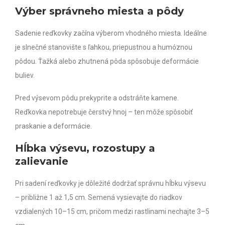
Výber správneho miesta a pôdy
Sadenie reďkovky začína výberom vhodného miesta. Ideálne
je slnečné stanovište s ľahkou, priepustnou a humóznou
pôdou. Ťažká alebo zhutnená pôda spôsobuje deformácie
buliev.
Pred výsevom pôdu prekyprite a odstráňte kamene.
Reďkovka nepotrebuje čerstvý hnoj – ten môže spôsobiť
praskanie a deformácie.
Hĺbka výsevu, rozostupy a
zalievanie
Pri sadení reďkovky je dôležité dodržať správnu hĺbku výsevu
– približne 1 až 1,5 cm. Semená vysievajte do riadkov
vzdialených 10–15 cm, pričom medzi rastlinami nechajte 3–5