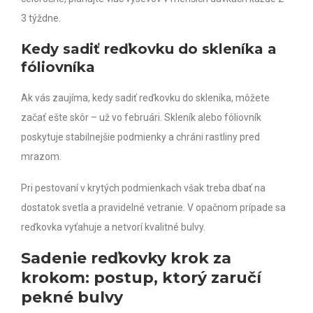
3 týždne.
Kedy sadiť reďkovku do skleníka a
fóliovníka
Ak vás zaujíma, kedy sadiť reďkovku do skleníka, môžete
začať ešte skôr – už vo februári. Skleník alebo fóliovník
poskytuje stabilnejšie podmienky a chráni rastliny pred
mrazom.
Pri pestovaní v krytých podmienkach však treba dbať na
dostatok svetla a pravidelné vetranie. V opačnom prípade sa
reďkovka vyťahuje a netvorí kvalitné bulvy.
Sadenie reďkovky krok za
krokom: postup, ktorý zaručí
pekné bulvy