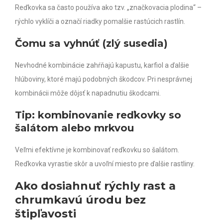
Reďkovka sa často používa ako tzv. „značkovacia plodina“ –
rýchlo vyklíči a označí riadky pomalšie rastúcich rastlín.
Čomu sa vyhnúť (zlý susedia)
Nevhodné kombinácie zahŕňajú kapustu, karfiol a ďalšie
hlúboviny, ktoré majú podobných škodcov. Pri nesprávnej
kombinácii môže dôjsť k napadnutiu škodcami.
Tip: kombinovanie reďkovky so
šalátom alebo mrkvou
Veľmi efektívne je kombinovať reďkovku so šalátom.
Reďkovka vyrastie skôr a uvoľní miesto pre ďalšie rastliny.
Ako dosiahnuť rýchly rast a
chrumkavú úrodu bez
štipľavosti