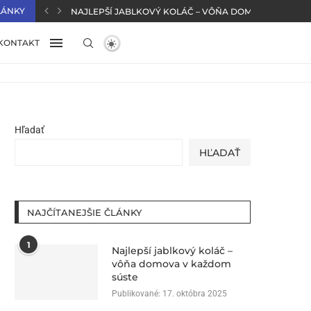
LÁNKY
NAJLEPŠÍ JABLKOVÝ KOLÁČ – VÔŇA DOMOVA V KAŽD
KONTAKT
Hľadať
HĽADAŤ
NAJČÍTANEJŠIE ČLÁNKY
1
Najlepší jablkový koláč –
vôňa domova v každom
súste
Publikované:
17. októbra 2025