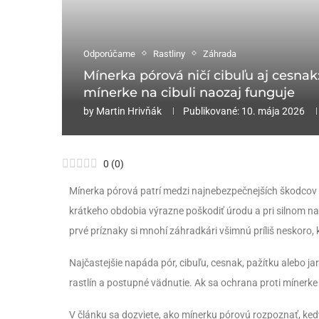
Odporúčame
Rastliny
Záhrada
Mínerka pórová ničí cibuľu aj cesnak
mínerke na cibuli naozaj funguje
by
Martin Hrivňák
Publikované:
10. mája 2026
0
(
0
)
Mínerka pórová patrí medzi najnebezpečnejších škodcov
krátkeho obdobia výrazne poškodiť úrodu a pri silnom na
prvé príznaky si mnohí záhradkári všimnú príliš neskoro, ke
Najčastejšie napáda pór, cibuľu, cesnak, pažítku alebo ja
rastlín a postupné vädnutie. Ak sa ochrana proti mínerke
V článku sa dozviete, ako mínerku pórovú rozpoznať, kedy