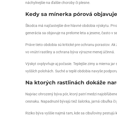
náchylnejšie na ďalšie choroby či plesne.
Kedy sa mínerka pórová objavuje
Škodca má najčastejšie dve hlavné obdobia výskytu. Prvá
generácia sa objavuje na prelome leta a jesene, často v s
Práve tieto obdobia sú kritické pre ochranu porastov. A
vo vnútri rastliny a ochrana býva výrazne menej účinná.
Výskyt ovplyvňuje aj počasie. Teplejšie zimy a mierna jar
vyšších polohách. Suché a teplé obdobia navyše podpor
Na ktorých rastlinách dokáže nar
Najviac ohrozený býva pór, ktorý patrí medzi najobľúbenejš
cesnaku. Napadnuté bývajú tiež šalotka, jarná cibuľka či 
Riziko býva vyššie najmä tam, kde sa cibuľoviny pestujú