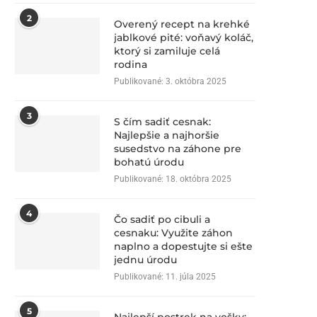
2
Overený recept na krehké
jablkové pité: voňavý koláč,
ktorý si zamiluje celá
rodina
Publikované:
3. októbra 2025
3
S čím sadiť cesnak:
Najlepšie a najhoršie
susedstvo na záhone pre
bohatú úrodu
Publikované:
18. októbra 2025
4
Čo sadiť po cibuli a
cesnaku: Využite záhon
naplno a dopestujte si ešte
jednu úrodu
Publikované:
11. júla 2025
5