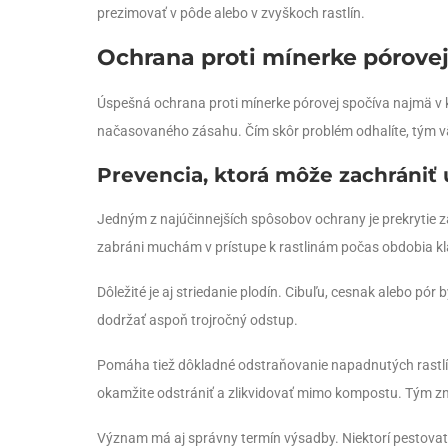
prezimovať v pôde alebo v zvyškoch rastlín.
Ochrana proti mínerke pórovej
Úspešná ochrana proti mínerke pórovej spočíva najmä v k
načasovaného zásahu. Čím skôr problém odhalíte, tým vä
Prevencia, ktorá môže zachrániť
Jedným z najúčinnejších spôsobov ochrany je prekrytie 
zabráni muchám v prístupe k rastlinám počas obdobia kl
Dôležité je aj striedanie plodín. Cibuľu, cesnak alebo pór
dodržať aspoň trojročný odstup.
Pomáha tiež dôkladné odstraňovanie napadnutých rastlín. 
okamžite odstrániť a zlikvidovať mimo kompostu. Tým zníž
Význam má aj správny termín výsadby. Niektorí pestovate