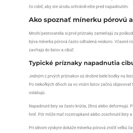
čo robiť, aby ste úrodu ochránili ešte pred napadnutím.
Ako spoznať mínerku pórovú a
Mnohí pestovatelia si prvé príznaky zamieňajú za poško
býva mínerka pórová často odhalená neskoro. Včasné rozp
zavŕtajú do listov a cibúľ.
Typické príznaky napadnutia cib
Jedným z prvých príznakov sú drobné biele bodky na listoc
Po niekoľkých dňoch sa vo vnútri listov začnú objavovať t
oslabujú.
Napadnuté listy sa často krútia, žltnú alebo deformujú. 
hniť. Pór môže mať rozstrapkané alebo zoschnuté listy a
Pri silnom výskyte dokáže mínerka pórová zničiť veľkú ča