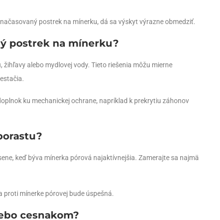
e načasovaný postrek na mínerku, dá sa výskyt výrazne obmedziť.
ý postrek na mínerku?
 žihľavy alebo mydlovej vody. Tieto riešenia môžu mierne
estačia.
doplnok ku mechanickej ochrane, napríklad k prekrytiu záhonov
 porastu?
 jesene, keď býva mínerka pórová najaktívnejšia. Zamerajte sa najmä
na proti mínerke pórovej bude úspešná.
alebo cesnakom?