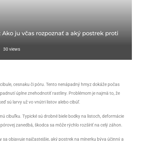
: Ako ju včas rozpoznať a aký postrek proti
30
views
 cibule, cesnaku či póru. Tento nenápadný hmyz dokáže počas
padnutí úplne znehodnotiť rastliny. Problémom je najmä to, že
ď sú larvy už vo vnútri listov alebo cibúľ.
rnú cibuľku. Typické sú drobné biele bodky na listoch, deformácie
 pórovej zanedbá, škodca sa môže rýchlo rozšíriť na celý záhon.
 sa objavuje najčastejšie, aký postrek na mínerku býva účinný a