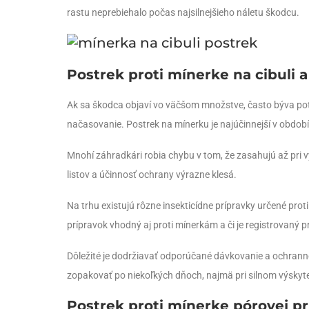
rastu neprebiehalo počas najsilnejšieho náletu škodcu.
Postrek proti mínerke na cibuli a
Ak sa škodca objaví vo väčšom množstve, často býva potre
načasovanie. Postrek na mínerku je najúčinnejší v období
Mnohí záhradkári robia chybu v tom, že zasahujú až pri v
listov a účinnosť ochrany výrazne klesá.
Na trhu existujú rôzne insekticídne prípravky určené prot
prípravok vhodný aj proti mínerkám a či je registrovaný p
Dôležité je dodržiavať odporúčané dávkovanie a ochranné
zopakovať po niekoľkých dňoch, najmä pri silnom výskyt
Postrek proti mínerke pórovej pr