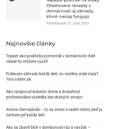
Najlepší postrek na vošky:
Otestované recepty z
domácnosti aj záhrady,
ktoré naozaj fungujú
Publikované:
27. júna 2025
Najnovšie články
Topper ako praktický pomocník v domácnosti: Kde
všade ho môžete využiť
Polievate záhradu každý deň, no rastliny stále trpia?
Toto robíte zle
Ako vytepovať koberec doma a dosiahnuť
profesionálne výsledky bez drahých strojov
Arónia čiernoplodá – čo sa stane s vaším telom, keď ju
začnete piť každý deň
Ako sa zbaviť bĺch v domácnosti raz a navždy –