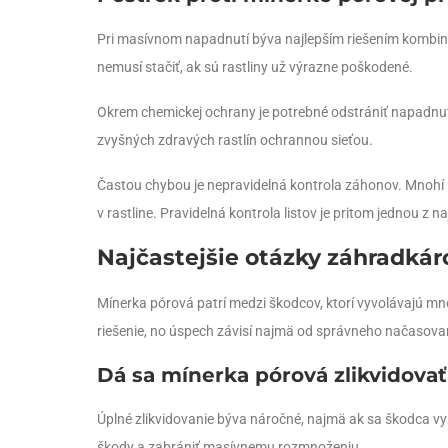
Pri masívnom napadnutí býva najlepším riešením kombiná
nemusí stačiť, ak sú rastliny už výrazne poškodené.
Okrem chemickej ochrany je potrebné odstrániť napadnuté
zvyšných zdravých rastlín ochrannou sieťou.
Častou chybou je nepravidelná kontrola záhonov. Mnohí pe
v rastline. Pravidelná kontrola listov je pritom jednou z n
Najčastejšie otázky záhradkár
Mínerka pórová patrí medzi škodcov, ktorí vyvolávajú mno
riešenie, no úspech závisí najmä od správneho načasova
Dá sa mínerka pórová zlikvidova
Úplné zlikvidovanie býva náročné, najmä ak sa škodca vys
škody a zabrániť masívnemu rozmnoženiu.