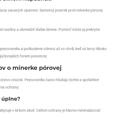
cia viacerých opatrení. Samotný postrek proti mínerke pórovej
 rastliny a obmedziť ďalšie šírenie. Pomôcť môže aj prekrytie
stovatelia si poškodenie všimnú až vo chvíli, keď sú larvy hlboko
ajúčinnejších foriem prevencie.
ov o mínerke pórovej
žstvo otázok. Pestovatelia často hľadajú rýchle a spoľahlivé
nia ochrany.
ť úplne?
kytuje v širšom okolí. Cieľom ochrany je hlavne minimalizovať