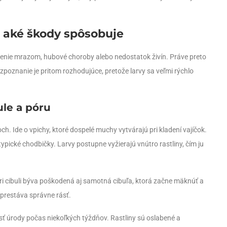
 aké škody spôsobuje
denie mrazom, hubové choroby alebo nedostatok živín. Práve preto
oznanie je pritom rozhodujúce, pretože larvy sa veľmi rýchlo
ule a póru
h. Ide o vpichy, ktoré dospelé muchy vytvárajú pri kladení vajíčok.
ypické chodbičky. Larvy postupne vyžierajú vnútro rastliny, čím ju
Pri cibuli býva poškodená aj samotná cibuľa, ktorá začne mäknúť a
 prestáva správne rásť.
sť úrody počas niekoľkých týždňov. Rastliny sú oslabené a