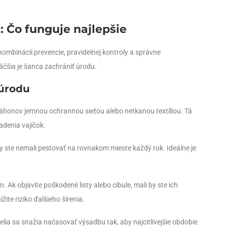
: Čo funguje najlepšie
ombinácii prevencie, pravidelnej kontroly a správne
čšia je šanca zachrániť úrodu.
 úrodu
záhonov jemnou ochrannou sieťou alebo netkanou textíliou. Tá
adenia vajíčok.
 by ste nemali pestovať na rovnakom mieste každý rok. Ideálne je
Ak objavíte poškodené listy alebo cibule, mali by ste ich
ite riziko ďalšieho šírenia.
lia sa snažia načasovať výsadbu tak, aby najcitlivejšie obdobie