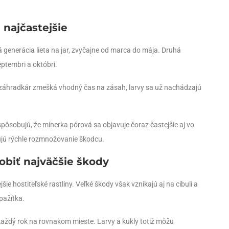
 najčastejšie
 generácia lieta na jar, zvyčajne od marca do mája. Druhá
eptembri a októbri.
k záhradkár zmešká vhodný čas na zásah, larvy sa už nachádzajú
 spôsobujú, že mínerka pórová sa objavuje čoraz častejšie aj vo
ujú rýchle rozmnožovanie škodcu.
obiť najväčšie škody
ie hostiteľské rastliny. Veľké škody však vznikajú aj na cibuli a
pažítka.
 každý rok na rovnakom mieste. Larvy a kukly totiž môžu