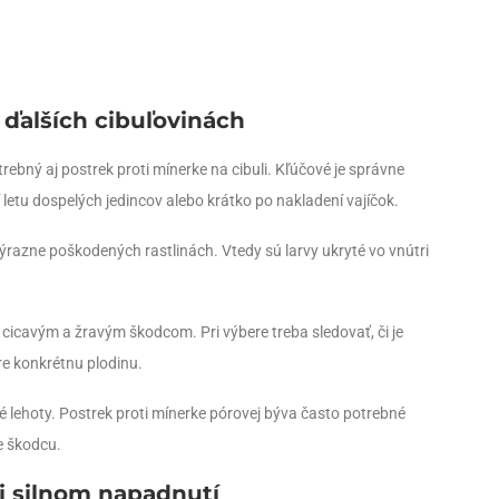
 ďalších cibuľovinách
bný aj postrek proti mínerke na cibuli. Kľúčové je správne
 letu dospelých jedincov alebo krátko po nakladení vajíčok.
ýrazne poškodených rastlinách. Vtedy sú larvy ukryté vo vnútri
i cicavým a žravým škodcom. Pri výbere treba sledovať, či je
re konkrétnu plodinu.
 lehoty. Postrek proti mínerke pórovej býva často potrebné
e škodcu.
i silnom napadnutí