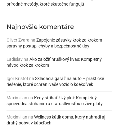
prírodné metódy, ktoré skutočne fungujú
Najnovšie komentáre
Oliver Zvara
na
Zapojenie zásuvky krok za krokom –
správny postup, chyby a bezpečnostné tipy
Ladislav
na
Ako založiť hruškový kvas: Kompletný
návod krok za krokom
Igor Kristof
na
Skladacia garáž na auto – praktické
riešenie, ktoré ochráni vaše vozidlo kdekoľvek
Maximilian
na
Kedy strihať živý plot: Kompletný
sprievodca strihaním a starostlivosťou o živé ploty
Maximilian
na
Wellness kútik doma, ktorý nahradí aj
drahý pobyt v kúpeľoch