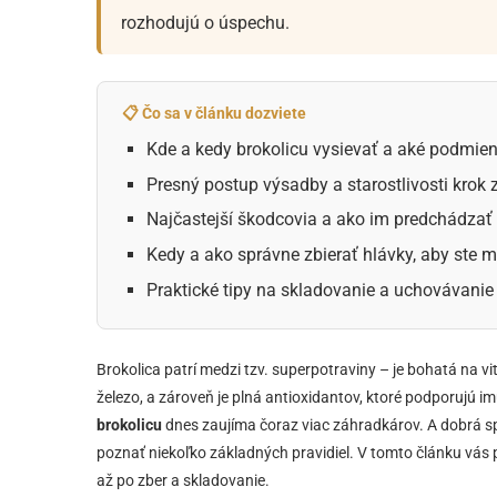
rozhodujú o úspechu.
📋 Čo sa v článku dozviete
Kde a kedy brokolicu vysievať a aké podmien
Presný postup výsadby a starostlivosti krok
Najčastejší škodcovia a ako im predchádzať
Kedy a ako správne zbierať hlávky, aby ste 
Praktické tipy na skladovanie a uchovávanie 
Brokolica patrí medzi tzv. superpotraviny – je bohatá na vi
železo, a zároveň je plná antioxidantov, ktoré podporujú im
brokolicu
dnes zaujíma čoraz viac záhradkárov. A dobrá 
poznať niekoľko základných pravidiel. V tomto článku vá
až po zber a skladovanie.