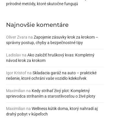
prírodné metódy, ktoré skutočne fungujú
Najnovšie komentáre
Oliver Zvara
na
Zapojenie zásuvky krok za krokom –
správny postup, chyby a bezpečnostné tipy
Ladislav
na
Ako založiť hruškový kvas: Kompletný
návod krok za krokom
Igor Kristof
na
Skladacia garáž na auto – praktické
riešenie, ktoré ochráni vaše vozidlo kdekoľvek
Maximilian
na
Kedy strihať živý plot: Kompletný
sprievodca strihaním a starostlivosťou o živé ploty
Maximilian
na
Wellness kútik doma, ktorý nahradí aj
drahý pobyt v kúpeľoch