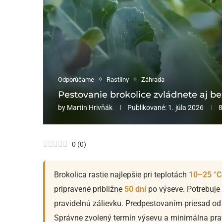
Odporúčame
Rastliny
Záhrada
Pestovanie brokolice zvládnete aj bez
by
Martin Hrivňák
Publikované:
1. júla 2026
0
(
0
)
Brokolica rastie najlepšie pri teplotách
10–25 °C
pripravené približne
50 dní
po výseve. Potrebuje
pravidelnú zálievku. Predpestovaním priesad o
Správne zvolený termín výsevu a minimálna prav