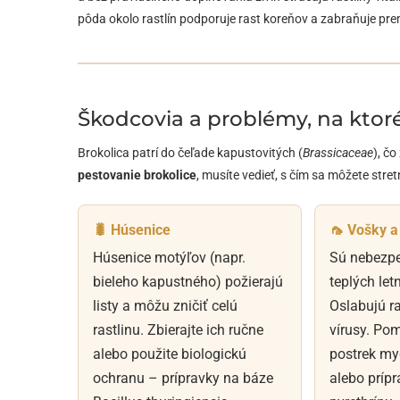
pôda okolo rastlín podporuje rast koreňov a zabraňuje pr
Škodcovia a problémy, na ktoré
Brokolica patrí do čeľade kapustovitých (
Brassicaceae
), č
pestovanie brokolice
, musíte vedieť, s čím sa môžete stret
🐛 Húsenice
🦟 Vošky a
Húsenice motýľov (napr.
Sú nebezp
bieleho kapustného) požierajú
teplých le
listy a môžu zničiť celú
Oslabujú ra
rastlinu. Zbierajte ich ručne
vírusy. Po
alebo použite biologickú
postrek m
ochranu – prípravky na báze
alebo príp