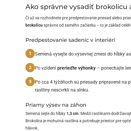
Ako správne vysadiť brokolicu 
Či už sa rozhodnete pre predpestovanie priesad alebo pri
brokolicu
správne od samého začiatku – to je základ celé
Predpestovanie sadeníc v interiéri
1
Semená vysejte do výsevnej zmesi do hĺbky a
2
Po vzídení
prerieďte výhonky
– ponechajte len 
3
Po cca 4 týždňoch sú priesady pripravené na p
rastliny nescvrkli na slnku.
Priamy výsev na záhon
Semená sejte do hĺbky
1,3 cm
. Medzi rastlinami dodržiava
Brokolica je mohutná rastlina a potrebuje priestor pre opti
hlávok.