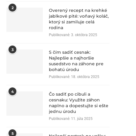
2
Overený recept na krehké
jablkové pité: voňavý koláč,
ktorý si zamiluje celá
rodina
Publikované:
3. októbra 2025
3
S čím sadiť cesnak:
Najlepšie a najhoršie
susedstvo na záhone pre
bohatú úrodu
Publikované:
18. októbra 2025
4
Čo sadiť po cibuli a
cesnaku: Využite záhon
naplno a dopestujte si ešte
jednu úrodu
Publikované:
11. júla 2025
5