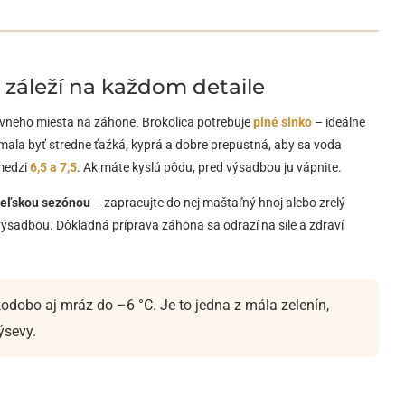
– záleží na každom detaile
ávneho miesta na záhone. Brokolica potrebuje
plné slnko
– ideálne
ala byť stredne ťažká, kyprá a dobre prepustná, aby sa voda
 medzi
6,5 a 7,5
. Ak máte kyslú pôdu, pred výsadbou ju vápnite.
teľskou sezónou
– zapracujte do nej maštaľný hnoj alebo zrelý
 výsadbou. Dôkladná príprava záhona sa odrazí na sile a zdraví
kodobo aj mráz do –6 °C. Je to jedna z mála zelenín,
ýsevy.