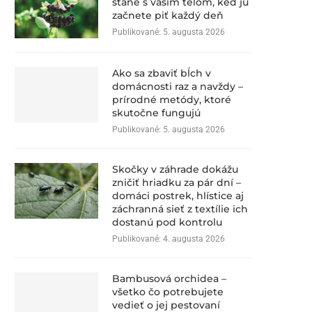
stane s vaším telom, keď ju
začnete piť každý deň
Publikované:
5. augusta 2026
Ako sa zbaviť bĺch v
domácnosti raz a navždy –
prírodné metódy, ktoré
skutočne fungujú
Publikované:
5. augusta 2026
Skočky v záhrade dokážu
zničiť hriadku za pár dní –
domáci postrek, hlístice aj
záchranná sieť z textílie ich
dostanú pod kontrolu
Publikované:
4. augusta 2026
Bambusová orchidea –
všetko čo potrebujete
vedieť o jej pestovaní