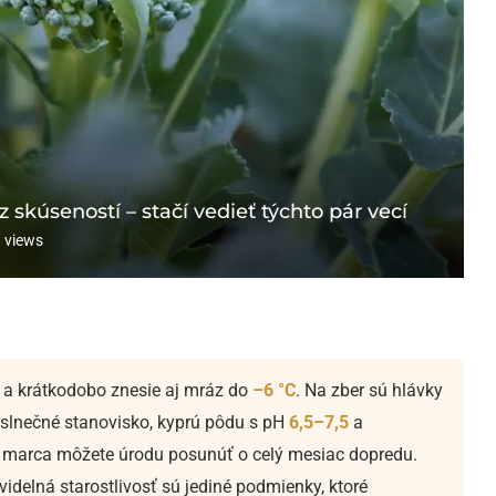
 skúseností – stačí vedieť týchto pár vecí
8
views
a krátkodobo znesie aj mráz do
–6 °C
. Na zber sú hlávky
 slnečné stanovisko, kyprú pôdu s pH
6,5–7,5
a
d marca môžete úrodu posunúť o celý mesiac dopredu.
idelná starostlivosť sú jediné podmienky, ktoré