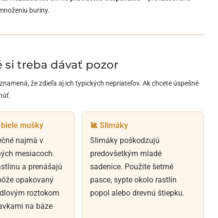
emnoženiu buriny.
 si treba dávať pozor
o znamená, že zdieľa aj ich typických nepriateľov. Ak chcete úspešné
núť.
 biele mušky
🐌 Slimáky
ečné najmä v
Slimáky poškodzujú
tných mesiacoch.
predovšetkým mladé
stlinu a prenášajú
sadenice. Použite šetrné
môže opakovaný
pasce, sypte okolo rastlín
ydlovým roztokom
popol alebo drevnú štiepku.
ravkami na báze