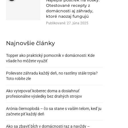
Najlepší postrek na vošky:
Otestované recepty z
domácnosti aj záhrady,
ktoré naozaj fungujú
Publikované:
27. júna 2025
Najnovšie články
Topper ako praktický pomocník v domácnosti: Kde
všade ho môžete využiť
Polievate záhradu každý deň, no rastliny stále trpia?
Toto robíte zle
Ako vytepovať koberec doma a dosiahnuť
profesionálne výsledky bez drahých strojov
Arónia čiernoplodá – čo sa stane s vaším telom, keď ju
začnete piť každý deň
Ako sa zbaviť bĺch v domácnosti raz a navždy –