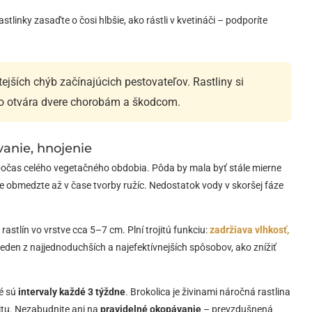
astlinky zasaďte o čosi hlbšie, ako rástli v kvetináči – podporíte
tejších chýb začínajúcich pestovateľov. Rastliny si
čo otvára dvere chorobám a škodcom.
vanie, hnojenie
očas celého vegetačného obdobia. Pôda by mala byť stále mierne
ne obmedzte až v čase tvorby ružíc. Nedostatok vody v skoršej fáze
astlín vo vrstve cca 5–7 cm. Plní trojitú funkciu:
zadržiava vlhkosť,
jeden z najjednoduchších a najefektívnejších spôsobov, ako znížiť
né sú
intervaly každé 3 týždne
. Brokolica je živinami náročná rastlina
litu. Nezabudnite ani na
pravidelné okopávanie
– prevzdušnená