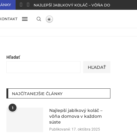
LÁNKY
NAJLEPŠÍ JABLKOVÝ KOLÁČ – VÔŇA DOMOVA V KAŽ
KONTAKT
Hľadať
HĽADAŤ
NAJČÍTANEJŠIE ČLÁNKY
1
Najlepší jablkový koláč –
vôňa domova v každom
súste
Publikované:
17. októbra 2025