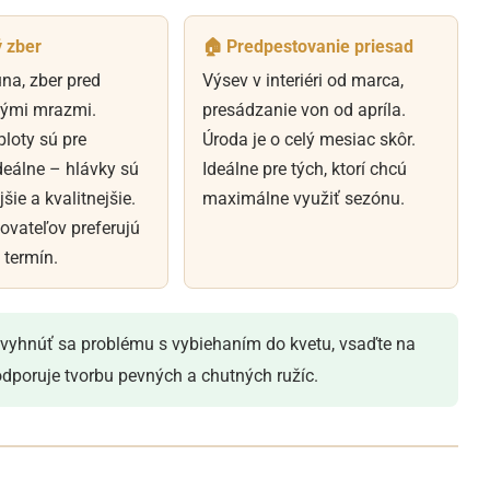
 zber
🏠 Predpestovanie priesad
na, zber pred
Výsev v interiéri od marca,
ými mrazmi.
presádzanie von od apríla.
loty sú pre
Úroda je o celý mesiac skôr.
deálne – hlávky sú
Ideálne pre tých, ktorí chcú
ie a kvalitnejšie.
maximálne využiť sezónu.
ovateľov preferujú
 termín.
a vyhnúť sa problému s vybiehaním do kvetu, vsaďte na
odporuje tvorbu pevných a chutných ružíc.