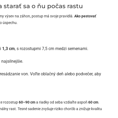
a starať sa o ňu počas rastu
amy výsev na záhon, postup má svoje pravidlá.
Ako pestovať
ho úspechu.
si
1,3 cm
, s rozostupmi 7,5 cm medzi semenami.
najsilnejšie.
resádzanie von. Voľte oblačný deň alebo podvečer, aby
jte rozostup
60–90 cm
a riadky od seba vzdiaľte aspoň
60 cm
.
málny rast. Tesné sadenie zvyšuje riziko chorôb a znižuje kvalitu