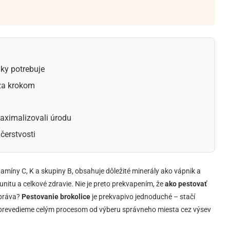
ky potrebuje
 za krokom
maximalizovali úrodu
čerstvosti
tamíny C, K a skupiny B, obsahuje dôležité minerály ako vápnik a
unitu a celkové zdravie. Nie je preto prekvapením, že
ako pestovať
správa?
Pestovanie brokolice
je prekvapivo jednoduché – stačí
s prevedieme celým procesom od výberu správneho miesta cez výsev