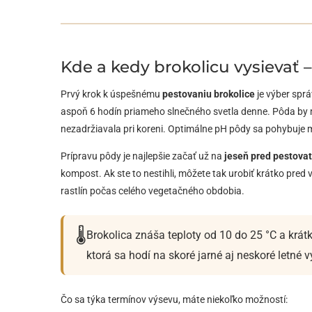
Kde a kedy brokolicu vysievať 
Prvý krok k úspešnému
pestovaniu brokolice
je výber spr
aspoň 6 hodín priameho slnečného svetla denne. Pôda by m
nezadržiavala pri koreni. Optimálne pH pôdy sa pohybuje
Prípravu pôdy je najlepšie začať už na
jeseň pred pestova
kompost. Ak ste to nestihli, môžete tak urobiť krátko pred
rastlín počas celého vegetačného obdobia.
🌡️
Brokolica znáša teploty od 10 do 25 °C a krát
ktorá sa hodí na skoré jarné aj neskoré letné v
Čo sa týka termínov výsevu, máte niekoľko možností: