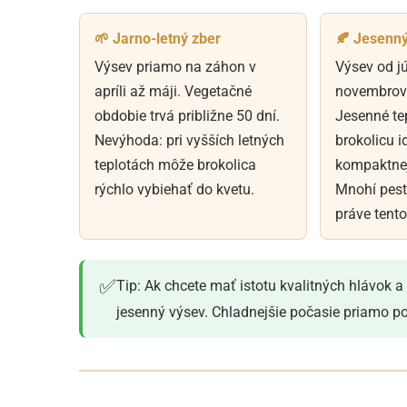
🌱 Jarno-letný zber
🍂 Jesenný
Výsev priamo na záhon v
Výsev od jú
apríli až máji. Vegetačné
novembrov
obdobie trvá približne 50 dní.
Jesenné tep
Nevýhoda: pri vyšších letných
brokolicu i
teplotách môže brokolica
kompaktnejš
rýchlo vybiehať do kvetu.
Mnohí pest
práve tento
✅
Tip: Ak chcete mať istotu kvalitných hlávok 
jesenný výsev. Chladnejšie počasie priamo p