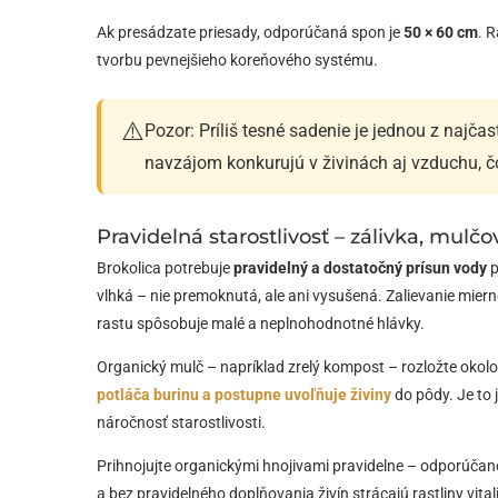
Ak presádzate priesady, odporúčaná spon je
50 × 60 cm
. R
tvorbu pevnejšieho koreňového systému.
⚠️
Pozor: Príliš tesné sadenie je jednou z najčas
navzájom konkurujú v živinách aj vzduchu, 
Pravidelná starostlivosť – zálivka, mulčo
Brokolica potrebuje
pravidelný a dostatočný prísun vody
p
vlhká – nie premoknutá, ale ani vysušená. Zalievanie mier
rastu spôsobuje malé a neplnohodnotné hlávky.
Organický mulč – napríklad zrelý kompost – rozložte okolo r
potláča burinu a postupne uvoľňuje živiny
do pôdy. Je to 
náročnosť starostlivosti.
Prihnojujte organickými hnojivami pravidelne – odporúča
a bez pravidelného doplňovania živín strácajú rastliny vita