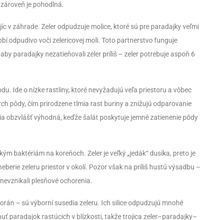
y zároveň je pohodlná.
jíc v záhrade. Zeler odpudzuje molice, ktoré sú pre paradajky veľmi
í odpudivo voči zelericovej moli. Toto partnerstvo funguje
 aby paradajky nezatieňovali zeler príliš – zeler potrebuje aspoň 6
odu. Ide o nízke rastliny, ktoré nevyžadujú veľa priestoru a vôbec
rch pôdy, čím prirodzene tlmia rast buriny a znižujú odparovanie
ia obzvlášť výhodná, keďže šalát poskytuje jemné zatienenie pôdy
m baktériám na koreňoch. Zeler je veľký „jedák“ dusíka, preto je
berie zeleru priestor v okolí. Pozor však na príliš hustú výsadbu –
nevznikali plesňové ochorenia.
orán – sú výborní susedia zeleru. Ich silice odpudzujú mnohé
uť paradajok rastúcich v blízkosti, takže trojica zeler–paradajky–