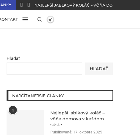
LÁNKY
NAJLEPŠÍ JABLKOVÝ KOLÁČ – VÔŇA DOMOVA V KAŽ
KONTAKT
Hľadať
HĽADAŤ
NAJČÍTANEJŠIE ČLÁNKY
1
Najlepší jablkový koláč –
vôňa domova v každom
súste
Publikované:
17. októbra 2025