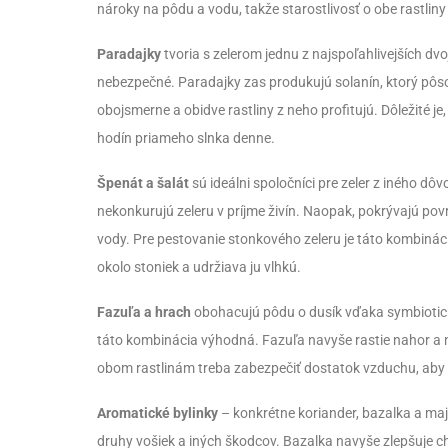
nároky na pôdu a vodu, takže starostlivosť o obe rastlin
Paradajky
tvoria s zelerom jednu z najspoľahlivejších dvo
nebezpečné. Paradajky zas produkujú solanín, ktorý pôsob
obojsmerne a obidve rastliny z neho profitujú. Dôležité je,
hodín priameho slnka denne.
Špenát a šalát
sú ideálni spoločníci pre zeler z iného dôv
nekonkurujú zeleru v príjme živín. Naopak, pokrývajú pov
vody. Pre pestovanie stonkového zeleru je táto kombinác
okolo stoniek a udržiava ju vlhkú.
Fazuľa a hrach
obohacujú pôdu o dusík vďaka symbiotický
táto kombinácia výhodná. Fazuľa navyše rastie nahor a ne
obom rastlinám treba zabezpečiť dostatok vzduchu, aby 
Aromatické bylinky
– konkrétne koriander, bazalka a maj
druhy vošiek a iných škodcov. Bazalka navyše zlepšuje ch