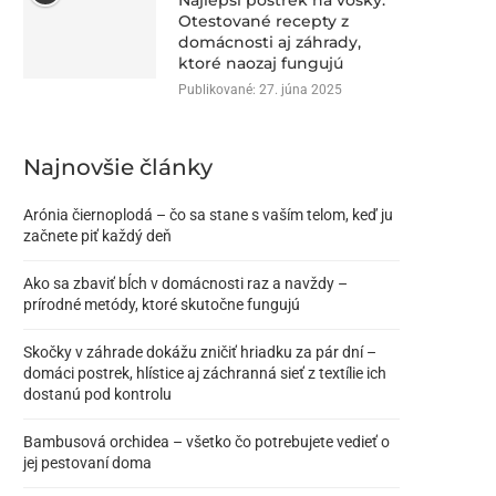
Najlepší postrek na vošky:
Otestované recepty z
domácnosti aj záhrady,
ktoré naozaj fungujú
Publikované:
27. júna 2025
Najnovšie články
Arónia čiernoplodá – čo sa stane s vaším telom, keď ju
začnete piť každý deň
Ako sa zbaviť bĺch v domácnosti raz a navždy –
prírodné metódy, ktoré skutočne fungujú
Skočky v záhrade dokážu zničiť hriadku za pár dní –
domáci postrek, hlístice aj záchranná sieť z textílie ich
dostanú pod kontrolu
Bambusová orchidea – všetko čo potrebujete vedieť o
jej pestovaní doma