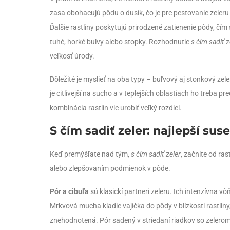
zasa obohacujú pôdu o dusík, čo je pre pestovanie zeleru 
Ďalšie rastliny poskytujú prirodzené zatienenie pôdy, čí
tuhé, horké bulvy alebo stopky. Rozhodnutie
s čím sadiť z
veľkosť úrody.
Dôležité je myslieť na oba typy – buľvový aj stonkový zel
je citlivejší na sucho a v teplejších oblastiach ho treba p
kombinácia rastlín vie urobiť veľký rozdiel.
S čím sadiť zeler: najlepší sus
Keď premýšľate nad tým,
s čím sadiť zeler
, začnite od ra
alebo zlepšovaním podmienok v pôde.
Pór a cibuľa
sú klasickí partneri zeleru. Ich intenzívna 
Mrkvová mucha kladie vajíčka do pôdy v blízkosti rastliny
znehodnotená. Pór sadený v striedaní riadkov so zelerom