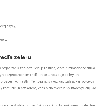
ickej chyby),
zóny,
vedľa zeleru
ú organizáciu záhrady. Zeler je rastlina, ktorá je mimoriadne citlivá
ny v bezprostrednom okolí. Práve tu vstupuje do hry tzv.
rospešných rastlín. Tento princíp využívajú záhradkári po celom
iny komunikujú cez korene, vôňu a chemické látky, ktoré vylučujú do
ou spliesť alebo odplašiť škodcov, ktorí by inak napadli zeler. Iné