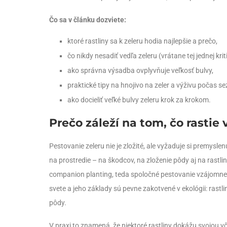
Čo sa v článku dozviete:
ktoré rastliny sa k zeleru hodia najlepšie a prečo,
čo nikdy nesadiť vedľa zeleru (vrátane tej jednej krit
ako správna výsadba ovplyvňuje veľkosť bulvy,
praktické tipy na hnojivo na zeler a výživu počas se
ako docieliť veľké bulvy zeleru krok za krokom.
Prečo záleží na tom, čo rastie 
Pestovanie zeleru nie je zložité, ale vyžaduje si premyslen
na prostredie – na škodcov, na zloženie pôdy aj na rastli
companion planting, teda spoločné pestovanie vzájomne p
svete a jeho základy sú pevne zakotvené v ekológii: rastl
pôdy.
V praxi to znamená, že niektoré rastliny dokážu svojou vôň