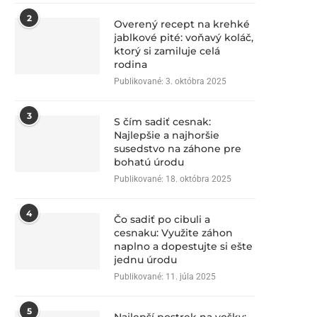
2
Overený recept na krehké
jablkové pité: voňavý koláč,
ktorý si zamiluje celá
rodina
Publikované:
3. októbra 2025
3
S čím sadiť cesnak:
Najlepšie a najhoršie
susedstvo na záhone pre
bohatú úrodu
Publikované:
18. októbra 2025
4
Čo sadiť po cibuli a
cesnaku: Využite záhon
naplno a dopestujte si ešte
jednu úrodu
Publikované:
11. júla 2025
5