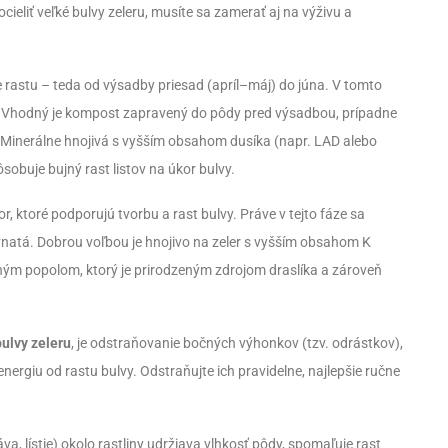
cieliť veľké bulvy zeleru, musíte sa zamerať aj na výživu a
e rastu – teda od výsadby priesad (apríl–máj) do júna. V tomto
u. Vhodný je kompost zapravený do pôdy pred výsadbou, prípadne
 Minerálne hnojivá s vyšším obsahom dusíka (napr. LAD alebo
obuje bujný rast listov na úkor bulvy.
r, ktoré podporujú tvorbu a rast bulvy. Práve v tejto fáze sa
evnatá. Dobrou voľbou je hnojivo na zeler s vyšším obsahom K
eným popolom, ktorý je prirodzeným zdrojom draslíka a zároveň
bulvy zeleru
, je odstraňovanie bočných výhonkov (tzv. odrástkov),
energiu od rastu bulvy. Odstraňujte ich pravidelne, najlepšie ručne
va, lístie) okolo rastliny udržiava vlhkosť pôdy, spomaľuje rast