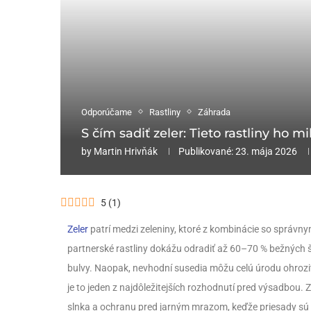
Odporúčame
Rastliny
Záhrada
S čím sadiť zeler: Tieto rastliny ho m
by
Martin Hrivňák
Publikované:
23. mája 2026
5
(
1
)
Zeler
patrí medzi zeleniny, ktoré z kombinácie so správny
partnerské rastliny dokážu odradiť až 60–70 % bežných š
bulvy. Naopak, nevhodní susedia môžu celú úrodu ohroz
je to jeden z najdôležitejších rozhodnutí pred výsadbou.
slnka a ochranu pred jarným mrazom, keďže priesady sú c