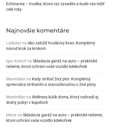
Echinacea – trvalka, ktorú raz vysadíte a bude vás tešiť
celé roky
Najnovšie komentáre
Ladislav
na
Ako založiť hruškový kvas: Kompletný
návod krok za krokom
Igor Kristof
na
Skladacia garáž na auto – praktické
riešenie, ktoré ochráni vaše vozidlo kdekoľvek
Maximilian
na
Kedy strihať živý plot: Kompletný
sprievodca strihaním a starostlivosťou o živé ploty
Maximilian
na
Wellness kútik doma, ktorý nahradí aj
drahý pobyt v kúpeľoch
Mária
na
Skladacia garáž na auto – praktické riešenie,
ktoré ochráni vaše vozidlo kdekoľvek