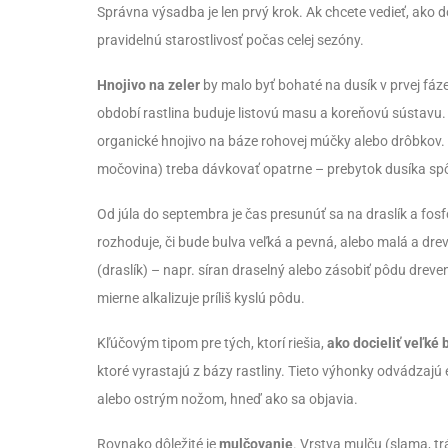
Správna výsadba je len prvý krok. Ak chcete vedieť, ako do
pravidelnú starostlivosť počas celej sezóny.
Hnojivo na zeler
by malo byť bohaté na dusík v prvej fáz
období rastlina buduje listovú masu a koreňovú sústav
organické hnojivo na báze rohovej múčky alebo drôbkov.
močovina) treba dávkovať opatrne – prebytok dusíka spôs
Od júla do septembra je čas presunúť sa na draslík a fosfo
rozhoduje, či bude bulva veľká a pevná, alebo malá a dr
(draslík) – napr. síran draselný alebo zásobiť pôdu drev
mierne alkalizuje príliš kyslú pôdu.
Kľúčovým tipom pre tých, ktorí riešia,
ako docieliť veľké 
ktoré vyrastajú z bázy rastliny. Tieto výhonky odvádzajú 
alebo ostrým nožom, hneď ako sa objavia.
Rovnako dôležité je
mulčovanie
. Vrstva mulču (slama, trá