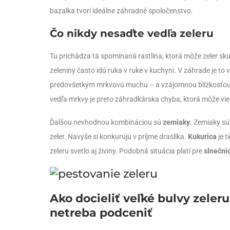
bazalka tvorí ideálne záhradné spoločenstvo.
Čo nikdy nesaďte vedľa zeleru
Tu prichádza tá spomínaná rastlina, ktorá môže zeler skut
zeleniny často idú ruka v ruke v kuchyni. V záhrade je to
predovšetkým mrkvovú muchu – a vzájomnou blízkosťou s
vedľa mrkvy je preto záhradkárska chyba, ktorá môže vie
Ďalšou nevhodnou kombináciou sú
zemiaky
. Zemiaky sú
zeler. Navyše si konkurujú v príjme draslíka.
Kukurica
je t
zeleru svetlo aj živiny. Podobná situácia platí pre
slnečni
Ako docieliť veľké bulvy zeleru
netreba podceniť