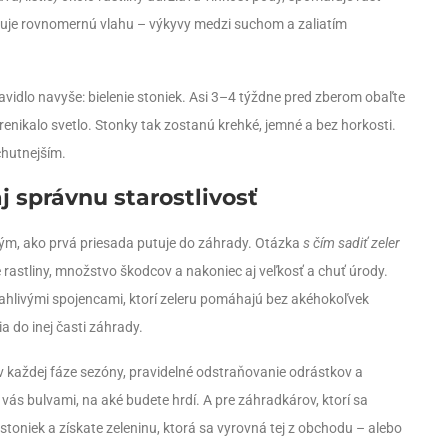
rebuje rovnomernú vlahu – výkyvy medzi suchom a zaliatím
ravidlo navyše: bielenie stoniek. Asi 3–4 týždne pred zberom obaľte
nikalo svetlo. Stonky tak zostanú krehké, jemné a bez horkosti.
chutnejším.
j správnu starostlivosť
dtým, ako prvá priesada putuje do záhrady. Otázka
s čím sadiť zeler
ie rastliny, množstvo škodcov a nakoniec aj veľkosť a chuť úrody.
oľahlivými spojencami, ktorí zeleru pomáhajú bez akéhokoľvek
 do inej časti záhrady.
v každej fáze sezóny, pravidelné odstraňovanie odrástkov a
vás bulvami, na aké budete hrdí. A pre záhradkárov, ktorí sa
 stoniek a získate zeleninu, ktorá sa vyrovná tej z obchodu – alebo