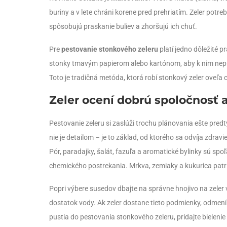
buriny a v lete chráni korene pred prehriatím. Zeler pot
spôsobujú praskanie buliev a zhoršujú ich chuť.
Pre
pestovanie stonkového zeleru
platí jedno dôležité p
stonky tmavým papierom alebo kartónom, aby k nim nepre
Toto je tradičná metóda, ktorá robí stonkový zeler oveľa 
Zeler ocení dobrú spoločnosť a
Pestovanie zeleru si zaslúži trochu plánovania ešte pre
nie je detailom – je to základ, od ktorého sa odvíja zdrav
Pór, paradajky, šalát, fazuľa a aromatické bylinky sú sp
chemického postrekania. Mrkva, zemiaky a kukurica patria
Popri výbere susedov dbajte na správne hnojivo na zeler 
dostatok vody. Ak zeler dostane tieto podmienky, odmení 
pustia do pestovania stonkového zeleru, pridajte bielenie