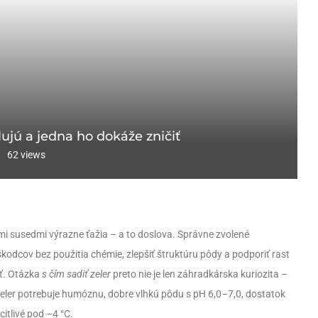
ilujú a jedna ho dokáže zničiť
62
views
mi susedmi výrazne ťažia – a to doslova. Správne zvolené
kodcov bez použitia chémie, zlepšiť štruktúru pôdy a podporiť rast
iť. Otázka
s čím sadiť zeler
preto nie je len záhradkárska kuriozita –
 Zeler potrebuje humóznu, dobre vlhkú pôdu s pH 6,0–7,0, dostatok
itlivé pod –4 °C.