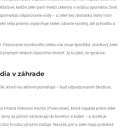
kľúčové, keďže zeler patrí medzi zeleniny s vyššou spotrebou živín.
m spomaľujú odparovanie vody – a zeler bez dostatku vlahy tvorí
eler
teda priamo ovplyvňuje nielen zdravie rastliny, ale aj kvalitu a
er. Pestovanie stonkového zeleru má svoje špecifiká: stonkový zeler
red priamym slnkom čiastočne chrániť. Aj tu platí, že správna
edia v záhrade
stlín, ktoré mu aktívne pomáhajú – buď odpudzovaním škodcov,
vôňa zmiatá mrkvovú muchu (
Psila rosae
), ktorá napáda práve zeler.
, larvy sa potom zarezávajú do koreňov a buliev – a úroda je
 túto hrozbu výrazne znižuje. Navyše, pór a zeler majú podobné