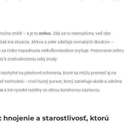
očne zničiť – a je to
mrkva
. Zdá sa to neintuítívne, veď obe
 však iná situácia. Mrkva a zeler zdieľajú rovnakých škodcov –
a riziko napadnutia niekoľkonásobne zvyšuje. Pestovanie zeleru
sť k znehodnoteniu celej úrody.
 náchylné na plesňové ochorenia, ktoré sa môžu preniesť aj na
iež nevhodná – tvorí hustý porast, ktorý zatieňuje okolie a odníma
cu
a iné vysoké rastliny so silnou koreňovou sústavou.
: hnojenie a starostlivosť, ktorú