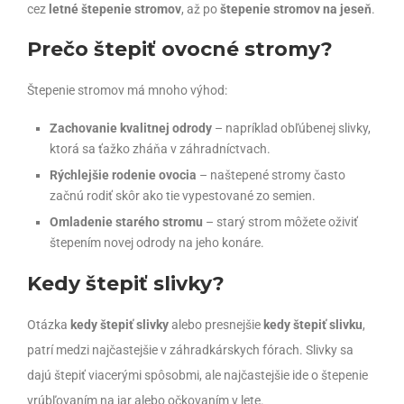
cez
letné štepenie stromov
, až po
štepenie stromov na jeseň
.
Prečo štepiť ovocné stromy?
Štepenie stromov má mnoho výhod:
Zachovanie kvalitnej odrody
– napríklad obľúbenej slivky,
ktorá sa ťažko zháňa v záhradníctvach.
Rýchlejšie rodenie ovocia
– naštepené stromy často
začnú rodiť skôr ako tie vypestované zo semien.
Omladenie starého stromu
– starý strom môžete oživiť
štepením novej odrody na jeho konáre.
Kedy štepiť slivky?
Otázka
kedy štepiť slivky
alebo presnejšie
kedy štepiť slivku
,
patrí medzi najčastejšie v záhradkárskych fórach. Slivky sa
dajú štepiť viacerými spôsobmi, ale najčastejšie ide o štepenie
vrúbľovaním na jar alebo očkovaním v lete.