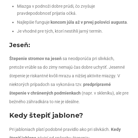
Miazga v podnoži dobre prúdi, čo zvyšuje
pravdepodobnosť prijatia očká.
Najlepšie funguje
koncom júla až v prvej polovici augusta
.
Je vhodné pre tých, ktorí nestihli jarný termín.
Jeseň:
Štepenie stromov na jeseň
sa neodporúča pri slivkách,
pretože vrúble sa do zimy nemajú čas dobre uchytiť. Jesenné
štepenie je riskantné kvôli mrazu a nižšej aktivite miazgy. V
niektorých prípadoch sa vykonáva tzv.
predprípravné
štepenie v chránených podmienkach
(napr. v skleníku), ale pre
bežného záhradkára to nie je ideálne.
Kedy štepiť jablone?
Pri jabloniach platí podobné pravidlo ako pri slivkách.
Kedy