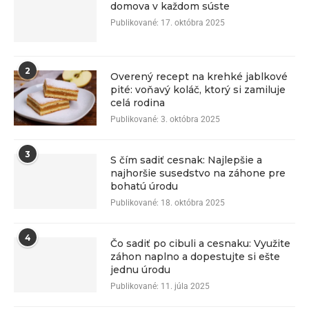
domova v každom súste
Publikované:
17. októbra 2025
2
Overený recept na krehké jablkové
pité: voňavý koláč, ktorý si zamiluje
celá rodina
Publikované:
3. októbra 2025
3
S čím sadiť cesnak: Najlepšie a
najhoršie susedstvo na záhone pre
bohatú úrodu
Publikované:
18. októbra 2025
4
Čo sadiť po cibuli a cesnaku: Využite
záhon naplno a dopestujte si ešte
jednu úrodu
Publikované:
11. júla 2025