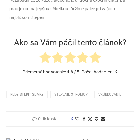
Nezabudnite, že každé štepenie je aj trocha experimentom, a
prax je tou najlepšou učiteľkou. Držíme palce pri vašom
najbližšom štepení!
Ako sa Vám páčil tento článok?
Priemerné hodnotenie:
4.8
/ 5. Počet hodnotení:
9
KEDY ŠTEPIŤ SLIVKY
ŠTEPENIE STROMOV
VRÚBĽOVANIE
0 diskusia
0