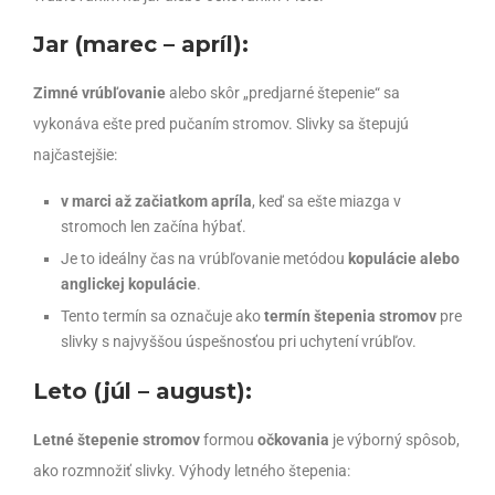
Jar (marec – apríl):
Zimné vrúbľovanie
alebo skôr „predjarné štepenie“ sa
vykonáva ešte pred pučaním stromov. Slivky sa štepujú
najčastejšie:
v marci až začiatkom apríla
, keď sa ešte miazga v
stromoch len začína hýbať.
Je to ideálny čas na vrúbľovanie metódou
kopulácie alebo
anglickej kopulácie
.
Tento termín sa označuje ako
termín štepenia stromov
pre
slivky s najvyššou úspešnosťou pri uchytení vrúbľov.
Leto (júl – august):
Letné štepenie stromov
formou
očkovania
je výborný spôsob,
ako rozmnožiť slivky. Výhody letného štepenia: