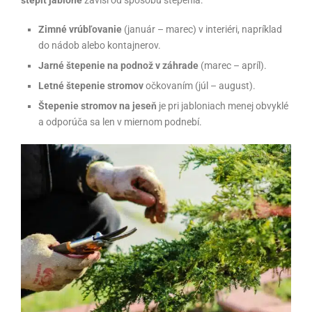
štepiť jablone
závisí od spôsobu štepenia:
Zimné vrúbľovanie
(január – marec) v interiéri, napríklad
do nádob alebo kontajnerov.
Jarné štepenie na podnož v záhrade
(marec – apríl).
Letné štepenie stromov
očkovaním (júl – august).
Štepenie stromov na jeseň
je pri jabloniach menej obvyklé
a odporúča sa len v miernom podnebí.