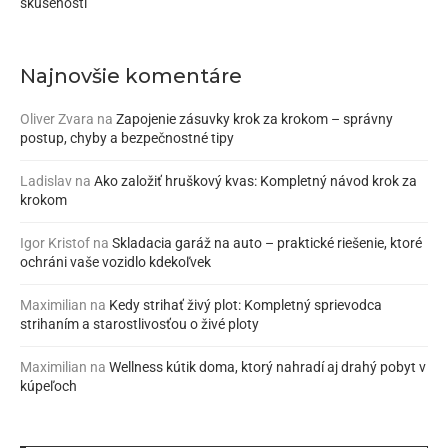
skúseností
Najnovšie komentáre
Oliver Zvara
na
Zapojenie zásuvky krok za krokom – správny
postup, chyby a bezpečnostné tipy
Ladislav
na
Ako založiť hruškový kvas: Kompletný návod krok za
krokom
Igor Kristof
na
Skladacia garáž na auto – praktické riešenie, ktoré
ochráni vaše vozidlo kdekoľvek
Maximilian
na
Kedy strihať živý plot: Kompletný sprievodca
strihaním a starostlivosťou o živé ploty
Maximilian
na
Wellness kútik doma, ktorý nahradí aj drahý pobyt v
kúpeľoch