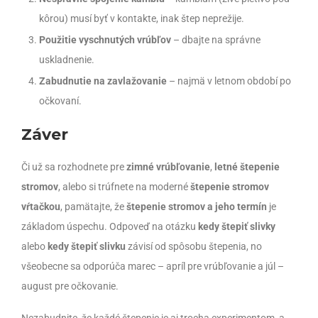
kôrou) musí byť v kontakte, inak štep neprežije.
Použitie vyschnutých vrúbľov
– dbajte na správne
uskladnenie.
Zabudnutie na zavlažovanie
– najmä v letnom období po
očkovaní.
Záver
Či už sa rozhodnete pre
zimné vrúbľovanie
,
letné štepenie
stromov
, alebo si trúfnete na moderné
štepenie stromov
vŕtačkou
, pamätajte, že
štepenie stromov a jeho termín
je
základom úspechu. Odpoveď na otázku
kedy štepiť slivky
alebo
kedy štepiť slivku
závisí od spôsobu štepenia, no
všeobecne sa odporúča marec – apríl pre vrúbľovanie a júl –
august pre očkovanie.