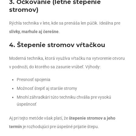
3. Očkovanie (letné štepenie
stromov)
Rýchla technika v lete, kde sa prenáša len púčik. Ideálna pre
slivky, marhule aj čerešne
.
4. Štepenie stromov vŕtačkou
Moderná technika, ktorá využíva vŕtačku na vytvorenie otvoru
v podnoži, do ktorého sa zasunie vrúbeľ. Výhody:
Presnosť spojenia
Možnosť štepiť aj staršie stromy
Mnohí záhradkári túto techniku chvália pre vysokú
úspešnosť
Aj pri tejto metóde však platí, že
štepenie stromov a jeho
termín
je rozhodujúci pre úspešné prijatie štepu.