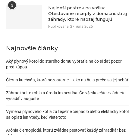
5
Najlepší postrek na vošky:
Otestované recepty z domácnosti aj
záhrady, ktoré naozaj fungujú
Publikované:
27. júna 2025
Najnovšie články
Aký plynový kotol do starého domu vybrať a na čo si dať pozor
pred kúpou
Čierna kuchyňa, ktorá nezostarne – ako na ňu a prečo sa jej nebáť
Záhradkári to robia a úroda im nestíha: Čo všetko ešte zvládnete
vysadiť v auguste
Výmena plynového kotla za tepelné čerpadlo alebo elektrický kotol
sa oplatí len vtedy, keď viete toto
Arónia čiernoplodá, ktorú zvládne pestovať každý záhradkár bez