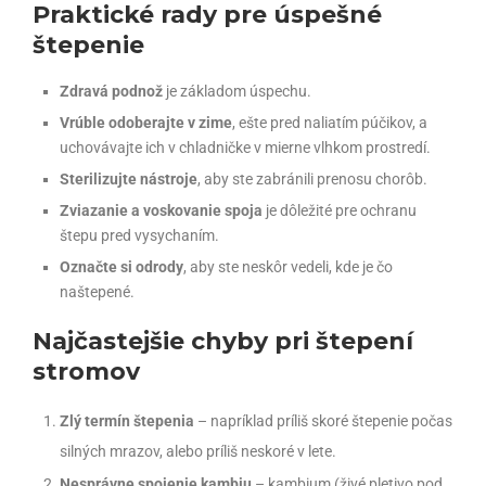
Praktické rady pre úspešné
štepenie
Zdravá podnož
je základom úspechu.
Vrúble odoberajte v zime
, ešte pred naliatím púčikov, a
uchovávajte ich v chladničke v mierne vlhkom prostredí.
Sterilizujte nástroje
, aby ste zabránili prenosu chorôb.
Zviazanie a voskovanie spoja
je dôležité pre ochranu
štepu pred vysychaním.
Označte si odrody
, aby ste neskôr vedeli, kde je čo
naštepené.
Najčastejšie chyby pri štepení
stromov
Zlý termín štepenia
– napríklad príliš skoré štepenie počas
silných mrazov, alebo príliš neskoré v lete.
Nesprávne spojenie kambiu
– kambium (živé pletivo pod