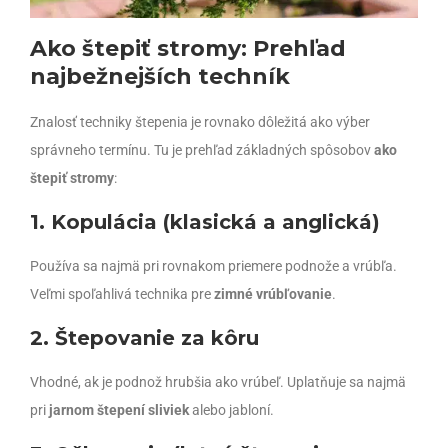
Ako štepiť stromy: Prehľad
najbežnejších techník
Znalosť techniky štepenia je rovnako dôležitá ako výber
správneho termínu. Tu je prehľad základných spôsobov
ako
štepiť stromy
:
1. Kopulácia (klasická a anglická)
Používa sa najmä pri rovnakom priemere podnože a vrúbľa.
Veľmi spoľahlivá technika pre
zimné vrúbľovanie
.
2. Štepovanie za kôru
Vhodné, ak je podnož hrubšia ako vrúbeľ. Uplatňuje sa najmä
pri
jarnom štepení sliviek
alebo jabloní.