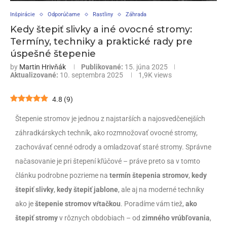
Inšpirácie
Odporúčame
Rastliny
Záhrada
Kedy štepiť slivky a iné ovocné stromy:
Termíny, techniky a praktické rady pre
úspešné štepenie
by
Martin Hrivňák
Publikované:
15. júna 2025
Aktualizované:
10. septembra 2025
1,9K
views
4.8
(
9
)
Štepenie stromov je jednou z najstarších a najosvedčenejších
záhradkárskych techník, ako rozmnožovať ovocné stromy,
zachovávať cenné odrody a omladzovať staré stromy. Správne
načasovanie je pri štepení kľúčové – práve preto sa v tomto
článku podrobne pozrieme na
termín štepenia stromov
,
kedy
štepiť slivky
,
kedy štepiť jablone
, ale aj na moderné techniky
ako je
štepenie stromov vŕtačkou
. Poradíme vám tiež,
ako
štepiť stromy
v rôznych obdobiach – od
zimného vrúbľovania
,