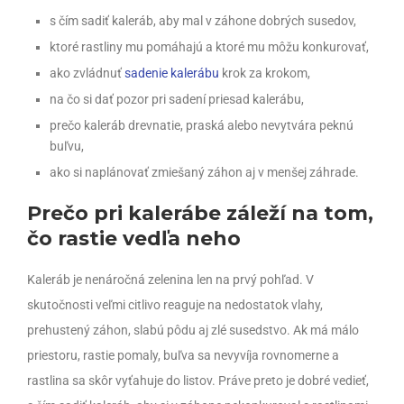
s čím sadiť kaleráb, aby mal v záhone dobrých susedov,
ktoré rastliny mu pomáhajú a ktoré mu môžu konkurovať,
ako zvládnuť
sadenie kalerábu
krok za krokom,
na čo si dať pozor pri sadení priesad kalerábu,
prečo kaleráb drevnatie, praská alebo nevytvára peknú
buľvu,
ako si naplánovať zmiešaný záhon aj v menšej záhrade.
Prečo pri kalerábe záleží na tom,
čo rastie vedľa neho
Kaleráb je nenáročná zelenina len na prvý pohľad. V
skutočnosti veľmi citlivo reaguje na nedostatok vlahy,
prehustený záhon, slabú pôdu aj zlé susedstvo. Ak má málo
priestoru, rastie pomaly, buľva sa nevyvíja rovnomerne a
rastlina sa skôr vyťahuje do listov. Práve preto je dobré vedieť,