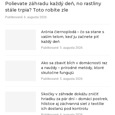
Polievate záhradu každý deň, no rastliny
stále trpia? Toto robíte zle
Publikované:
6. augusta 2026
Arónia čiernoplodá – čo sa stane s
vaším telom, keď ju začnete piť
každý deň
Publikované:
5. augusta 2026
Ako sa zbaviť bĺch v domácnosti raz
a navždy – prírodné metódy, ktoré
skutočne fungujú
Publikované:
5. augusta 2026
Skočky v záhrade dokážu zničiť
hriadku za pár dní – domáci postrek,
hlístice aj záchranná sieť z textílie
ich dostanú pod kontrolu
Publikované:
4. augusta 2026