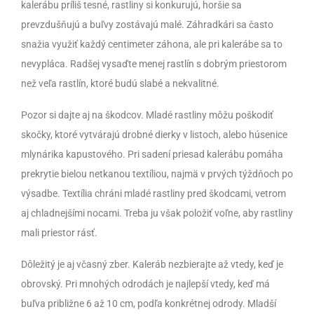
kalerábu príliš tesné, rastliny si konkurujú, horšie sa
prevzdušňujú a buľvy zostávajú malé. Záhradkári sa často
snažia využiť každý centimeter záhona, ale pri kalerábe sa to
nevypláca. Radšej vysaďte menej rastlín s dobrým priestorom
než veľa rastlín, ktoré budú slabé a nekvalitné.
Pozor si dajte aj na škodcov. Mladé rastliny môžu poškodiť
skočky, ktoré vytvárajú drobné dierky v listoch, alebo húsenice
mlynárika kapustového. Pri sadení priesad kalerábu pomáha
prekrytie bielou netkanou textíliou, najmä v prvých týždňoch po
výsadbe. Textília chráni mladé rastliny pred škodcami, vetrom
aj chladnejšími nocami. Treba ju však položiť voľne, aby rastliny
mali priestor rásť.
Dôležitý je aj včasný zber. Kaleráb nezbierajte až vtedy, keď je
obrovský. Pri mnohých odrodách je najlepší vtedy, keď má
buľva približne 6 až 10 cm, podľa konkrétnej odrody. Mladší