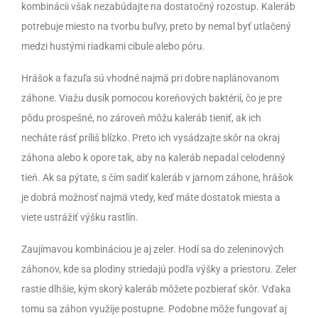
kombinácii však nezabúdajte na dostatočný rozostup. Kaleráb
potrebuje miesto na tvorbu buľvy, preto by nemal byť utlačený
medzi hustými riadkami cibule alebo póru.
Hrášok a fazuľa sú vhodné najmä pri dobre naplánovanom
záhone. Viažu dusík pomocou koreňových baktérií, čo je pre
pôdu prospešné, no zároveň môžu kaleráb tieniť, ak ich
necháte rásť príliš blízko. Preto ich vysádzajte skôr na okraj
záhona alebo k opore tak, aby na kaleráb nepadal celodenný
tieň. Ak sa pýtate, s čím sadiť kaleráb v jarnom záhone, hrášok
je dobrá možnosť najmä vtedy, keď máte dostatok miesta a
viete ustrážiť výšku rastlín.
Zaujímavou kombináciou je aj zeler. Hodí sa do zeleninových
záhonov, kde sa plodiny striedajú podľa výšky a priestoru. Zeler
rastie dlhšie, kým skorý kaleráb môžete pozbierať skôr. Vďaka
tomu sa záhon využije postupne. Podobne môže fungovať aj