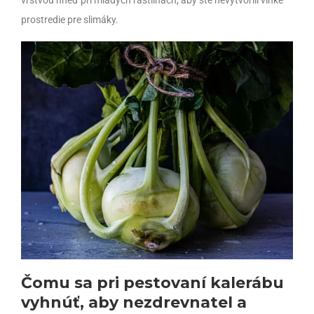
vrstvou hneď pri mladých rastlinách, aby ste nevytvorili vlhké
prostredie pre slimáky.
Čomu sa pri pestovaní kalerábu
vyhnúť, aby nezdrevnatel a