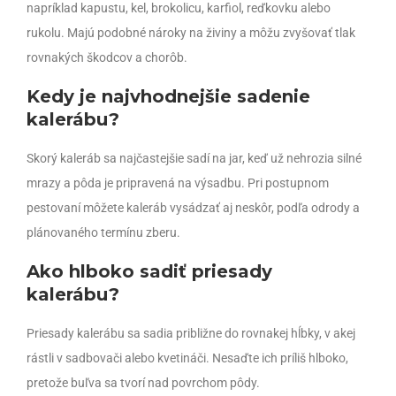
napríklad kapustu, kel, brokolicu, karfiol, reďkovku alebo
rukolu. Majú podobné nároky na živiny a môžu zvyšovať tlak
rovnakých škodcov a chorôb.
Kedy je najvhodnejšie sadenie
kalerábu?
Skorý kaleráb sa najčastejšie sadí na jar, keď už nehrozia silné
mrazy a pôda je pripravená na výsadbu. Pri postupnom
pestovaní môžete kaleráb vysádzať aj neskôr, podľa odrody a
plánovaného termínu zberu.
Ako hlboko sadiť priesady
kalerábu?
Priesady kalerábu sa sadia približne do rovnakej hĺbky, v akej
rástli v sadbovači alebo kvetináči. Nesaďte ich príliš hlboko,
pretože buľva sa tvorí nad povrchom pôdy.