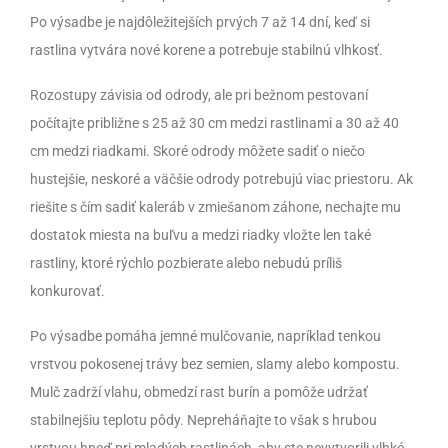
Po výsadbe je najdôležitejších prvých 7 až 14 dní, keď si
rastlina vytvára nové korene a potrebuje stabilnú vlhkosť.
Rozostupy závisia od odrody, ale pri bežnom pestovaní
počítajte približne s 25 až 30 cm medzi rastlinami a 30 až 40
cm medzi riadkami. Skoré odrody môžete sadiť o niečo
hustejšie, neskoré a väčšie odrody potrebujú viac priestoru. Ak
riešite s čím sadiť kaleráb v zmiešanom záhone, nechajte mu
dostatok miesta na buľvu a medzi riadky vložte len také
rastliny, ktoré rýchlo pozbierate alebo nebudú príliš
konkurovať.
Po výsadbe pomáha jemné mulčovanie, napríklad tenkou
vrstvou pokosenej trávy bez semien, slamy alebo kompostu.
Mulč zadrží vlahu, obmedzí rast burín a pomôže udržať
stabilnejšiu teplotu pôdy. Nepreháňajte to však s hrubou