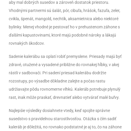
aby mal dobrých susedov a zároveň dostatok priestoru.
Vhodnými partnermi sú šalát, pór, cibuľa, hrášok, fazuľa, zeler,
cvikla, špenát, mangold, nechtík, aksamietnica alebo niektoré
bylinky. Menej vhodné je pestovať ho v prehustenom záhone s
ďalšími kapustovinami, ktoré majú podobné nároky a lákajú
rovnakých škodcov.
Sadenie kalerábu sa oplatí robiť premyslene. Priesady majú byť
zdravé, otužené a vysadené približne do rovnakej hĺbky, v akej
rástli v sadbovači. Pri sadení priesad kalerábu dodržte
rozostupy, po výsadbe dôkladne zalejte a počas rastu
udržiavajte pôdu rovnomerne vlhkú. Kaleráb potrebuje plynulý
rast, inak môže praskať, drevnatieť alebo vytvárať malé buľvy.
Najlepšie výsledky dosiahnete vtedy, keď spojíte správne
susedstvo s pravidelnou starostlivosťou. Otázka s čím sadiť
kaleráb je dôležitá, no rovnako podstatné je aj to, čo na záhone