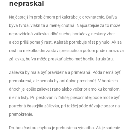
nepraskal
Najčastejším problémom pri kalerábe je drevnatenie. Buľva
býva tvrdá, vláknitá a menej chutná. Najčastejšie za to môže
nepravidelná zálievka, dlhé sucho, horúčavy, neskorý zber
alebo príliš pomalý rast. Kaleráb potrebuje rásť plynulo. Ak sa
rast na niekoľko dní zastaví pre sucho a potom príde nárazová
zálievka, buľva môže praskať alebo mať horšiu štruktúru.
Zálievka by mala byť pravidelná a primeraná. Pôda nemá byť
premokrená, ale nemala by ani úplne preschnúť. V horúcich
dňoch je lepšie zalievať ráno alebo večer priamo ku koreňom,
nie na listy. Pri pestovaní v ľahšej piesočnatej pôde môže byť
potrebná častejšia zálievka, pri ťažšej pôde dávajte pozor na
premokrenie.
Druhou častou chybou je prehustená výsadba. Ak je sadenie