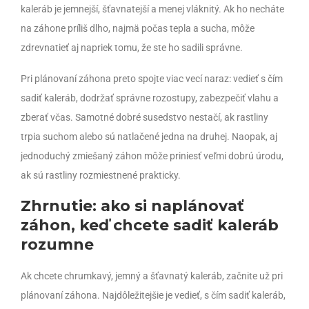
kaleráb je jemnejší, šťavnatejší a menej vláknitý. Ak ho necháte
na záhone príliš dlho, najmä počas tepla a sucha, môže
zdrevnatieť aj napriek tomu, že ste ho sadili správne.
Pri plánovaní záhona preto spojte viac vecí naraz: vedieť s čím
sadiť kaleráb, dodržať správne rozostupy, zabezpečiť vlahu a
zberať včas. Samotné dobré susedstvo nestačí, ak rastliny
trpia suchom alebo sú natlačené jedna na druhej. Naopak, aj
jednoduchý zmiešaný záhon môže priniesť veľmi dobrú úrodu,
ak sú rastliny rozmiestnené prakticky.
Zhrnutie: ako si naplánovať
záhon, keď chcete sadiť kaleráb
rozumne
Ak chcete chrumkavý, jemný a šťavnatý kaleráb, začnite už pri
plánovaní záhona. Najdôležitejšie je vedieť, s čím sadiť kaleráb,