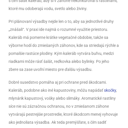
s čím sadiť kaleráb, aby si v záhone nekonkuroval s rastlinami,
ktoré mu odoberajú vodu, svetlo alebo živiny.
Pri plánovaní výsadby nejde len o to, aby sa jednotlivé druhy
„znášali“. V praxi ide najmä o rozumné využitie priestoru.
Kaleráb má pomerne krátke vegetačné obdobie, takže sa
výborne hodí do zmiešaných záhonov, kde sa striedajú rýchle a
pomalšie rastúce plodiny. Kým kaleráb vytvára buľvu, medzi
riadkami môže rásť šalát, reďkovka alebo bylinky. Po jeho
zbere sa zase uvoľní miesto pre ďalšiu výsadbu.
Dobré susedstvo pomáha aj pri ochrane pred škodcami.
Kaleráb, podobne ako iné kapustoviny, môžu napádať
skočky
,
mlynárik kapustový, vošky alebo slimáky. Aromatické rastliny
síce nie sú zázračnou ochranou, no v zmiešanom záhone
vytvárajú pestrejšie prostredie, ktoré škodcom menej vyhovuje
ako jednoliata výsadba. Ak teda premýšľate, s čím sadiť