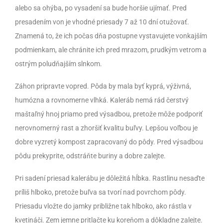
alebo sa ohýba, po vysadení sa bude horšie ujímať. Pred
presadením von je vhodné priesady 7 až 10 dní otužovať.
Znamená to, že ich počas dňa postupne vystavujete vonkajším
podmienkam, ale chránite ich pred mrazom, prudkým vetrom a
ostrým poludňajším slnkom.
Záhon pripravte vopred. Pôda by mala byť kyprá, výživná,
humózna a rovnomerne vlhká. Kaleráb nemá rád čerstvý
maštaľný hnoj priamo pred výsadbou, pretože môže podporiť
nerovnomerný rast a zhoršiť kvalitu buľvy. Lepšou voľbou je
dobre vyzretý kompost zapracovaný do pôdy. Pred výsadbou
pôdu prekyprite, odstráňte buriny a dobre zalejte.
Pri sadení priesad kalerábu je dôležitá hĺbka. Rastlinu nesaďte
príliš hlboko, pretože buľva sa tvorí nad povrchom pôdy.
Priesadu vložte do jamky približne tak hlboko, ako rástla v
kvetináči. Zem jemne pritlačte ku koreňom a dôkladne zalejte.