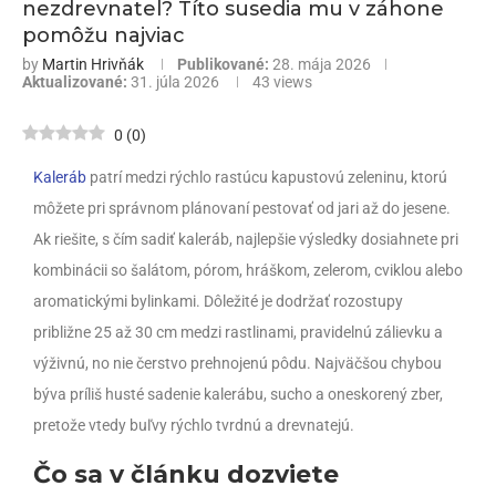
nezdrevnatel? Títo susedia mu v záhone
pomôžu najviac
by
Martin Hrivňák
Publikované:
28. mája 2026
Aktualizované:
31. júla 2026
43
views
0
(
0
)
Kaleráb
patrí medzi rýchlo rastúcu kapustovú zeleninu, ktorú
môžete pri správnom plánovaní pestovať od jari až do jesene.
Ak riešite, s čím sadiť kaleráb, najlepšie výsledky dosiahnete pri
kombinácii so šalátom, pórom, hráškom, zelerom, cviklou alebo
aromatickými bylinkami. Dôležité je dodržať rozostupy
približne 25 až 30 cm medzi rastlinami, pravidelnú zálievku a
výživnú, no nie čerstvo prehnojenú pôdu. Najväčšou chybou
býva príliš husté sadenie kalerábu, sucho a oneskorený zber,
pretože vtedy buľvy rýchlo tvrdnú a drevnatejú.
Čo sa v článku dozviete