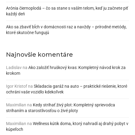
Arónia čiernoplodá – čo sa stane s vaším telom, keď ju začnete piť
každý deň
Ako sa zbaviť bĺch v domácnosti raz a navždy – prírodné metódy,
ktoré skutočne fungujú
Najnovšie komentáre
Ladislav
na
Ako založiť hruškový kvas: Kompletný návod krok za
krokom
Igor Kristof
na
Skladacia garáž na auto – praktické riešenie, ktoré
ochráni vaše vozidlo kdekoľvek
Maximilian
na
Kedy strihať živý plot: Kompletný sprievodca
strihaním a starostlivosťou o živé ploty
Maximilian
na
Wellness kútik doma, ktorý nahradí aj drahý pobyt v
kúpeľoch