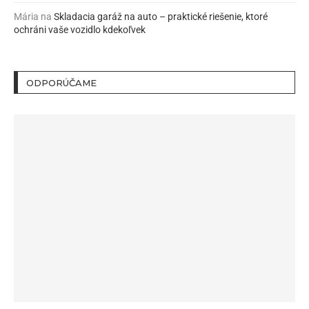
Mária
na
Skladacia garáž na auto – praktické riešenie, ktoré
ochráni vaše vozidlo kdekoľvek
ODPORÚČAME