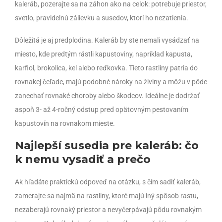
kaleráb, pozerajte sa na záhon ako na celok: potrebuje priestor,
svetlo, pravidelnú zálievku a susedov, ktorí ho nezatienia.
Dôležitá je aj predplodina. Kaleráb by ste nemali vysádzať na
miesto, kde predtým rástli kapustoviny, napríklad kapusta,
karfiol, brokolica, kel alebo reďkovka. Tieto rastliny patria do
rovnakej čeľade, majú podobné nároky na živiny a môžu v pôde
zanechať rovnaké choroby alebo škodcov. Ideálne je dodržať
aspoň 3- až 4-ročný odstup pred opätovným pestovaním
kapustovín na rovnakom mieste.
Najlepší susedia pre kaleráb: čo
k nemu vysadiť a prečo
Ak hľadáte praktickú odpoveď na otázku, s čím sadiť kaleráb,
zamerajte sa najmä na rastliny, ktoré majú iný spôsob rastu,
nezaberajú rovnaký priestor a nevyčerpávajú pôdu rovnakým