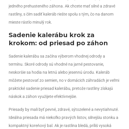
jedného prehusteného záhona. Ak chcete mať silné a zdravé
rastliny, s čím sadiť kaleráb riešte spolu s tým, čo na danom
mieste rástlo minulý rok.
Sadenie kalerábu krok za
krokom: od priesad po záhon
Sadenie kalerábu sa začína výberom vhodnej odrody a
termínu. Skoré odrody sú vhodné na jarné pestovanie,
neskoršie sa hodia na letnú alebo jesennú úrodu. Kaleráb
môžete pestovať zo semien, no v domácich záhradách je veľmi
praktické sadenie priesad kalerábu, pretože rastliny získajú
náskok a záhon využijete efektívnejšie.
Priesady by mali byť pevné, zdravé, sýtozelené a nevytiahnuté.
Ideálna priesada má niekoľko pravých listov, silnejšiu stonku a
kompaktný koreňový bal. Ak je rastlina bledá, príliš vysoká