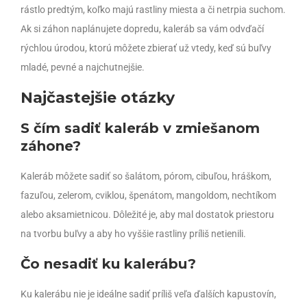
rástlo predtým, koľko majú rastliny miesta a či netrpia suchom.
Ak si záhon naplánujete dopredu, kaleráb sa vám odvďačí
rýchlou úrodou, ktorú môžete zbierať už vtedy, keď sú buľvy
mladé, pevné a najchutnejšie.
Najčastejšie otázky
S čím sadiť kaleráb v zmiešanom
záhone?
Kaleráb môžete sadiť so šalátom, pórom, cibuľou, hráškom,
fazuľou, zelerom, cviklou, špenátom, mangoldom, nechtíkom
alebo aksamietnicou. Dôležité je, aby mal dostatok priestoru
na tvorbu buľvy a aby ho vyššie rastliny príliš netienili.
Čo nesadiť ku kalerábu?
Ku kalerábu nie je ideálne sadiť príliš veľa ďalších kapustovín,