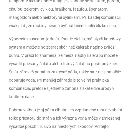
tempom. Kaleráb dobre funguje v záhone so šalátom, pórom,
cibuľou, zelerom, cviklou, hráškom, fazuľou, špenátom,
mangoldom alebo niektorými bylinkami. Pri každej kombinácii
však platí, že rastliny nesmú byť natlačené príliš blízko seba.
Výborným susedom je šalát. Rastie rýchlo, má plytší koreňový
systém a môžete ho zberať skôr, než kaleráb naplno zväčší
buľvu. V praxi to znamená, že medzi riadky kalerábu môžete
vysadiť priesady šalátu alebo listový šalát na postupný zber.
Šalát zároveň pomáha zakrývať pôdu, takže sa z nej pomalšie
odparuje voda. Pri menšej záhrade je to veľmi praktická
kombinácia, pretože z jedného záhona získate dve úrody v
krátkom čase.
Dobrou voľbou je aj pór a cibuľa. Ich vzpriamený rast nezaberá
toľko priestoru do strán a ich výrazná vôňa môže v zmiešanej
výsadbe pôsobiť rušivo na niektorých škodcov. Pri tejto