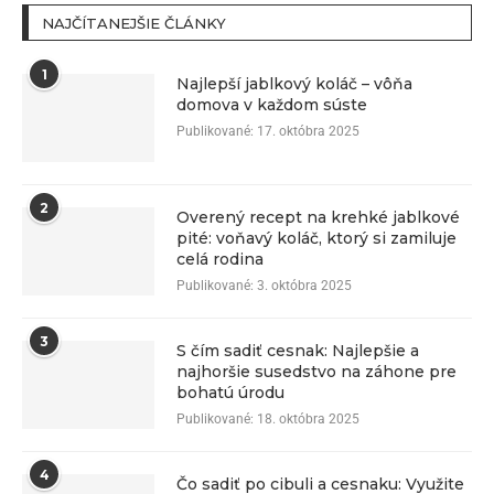
NAJČÍTANEJŠIE ČLÁNKY
1
Najlepší jablkový koláč – vôňa
domova v každom súste
Publikované:
17. októbra 2025
2
Overený recept na krehké jablkové
pité: voňavý koláč, ktorý si zamiluje
celá rodina
Publikované:
3. októbra 2025
3
S čím sadiť cesnak: Najlepšie a
najhoršie susedstvo na záhone pre
bohatú úrodu
Publikované:
18. októbra 2025
4
Čo sadiť po cibuli a cesnaku: Využite