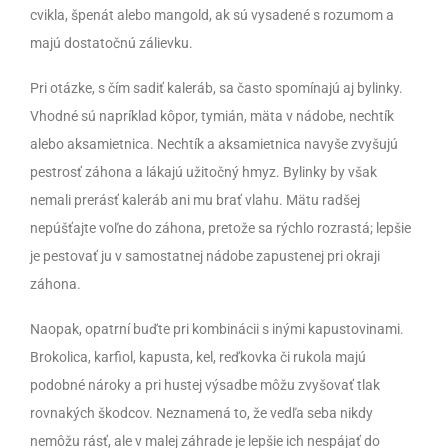
cvikla, špenát alebo mangold, ak sú vysadené s rozumom a
majú dostatočnú zálievku.
Pri otázke, s čím sadiť kaleráb, sa často spomínajú aj bylinky.
Vhodné sú napríklad kôpor, tymián, mäta v nádobe, nechtík
alebo aksamietnica. Nechtík a aksamietnica navyše zvyšujú
pestrosť záhona a lákajú užitočný hmyz. Bylinky by však
nemali prerásť kaleráb ani mu brať vlahu. Mätu radšej
nepúšťajte voľne do záhona, pretože sa rýchlo rozrastá; lepšie
je pestovať ju v samostatnej nádobe zapustenej pri okraji
záhona.
Naopak, opatrní buďte pri kombinácii s inými kapustovinami.
Brokolica, karfiol, kapusta, kel, reďkovka či rukola majú
podobné nároky a pri hustej výsadbe môžu zvyšovať tlak
rovnakých škodcov. Neznamená to, že vedľa seba nikdy
nemôžu rásť, ale v malej záhrade je lepšie ich nespájať do