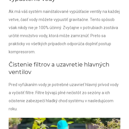
Ak má váš systém nainštalované vypúšťacie ventily na každej
vetve, časť vody môžete vypustiť gravitačne. Tento spôsob
však nikdy nie je 100% účinný. Zvyčajne v potrubiach zostáva
určité množstvo vody, ktorá môže zamrznúť. Preto sa
prakticky vo všetkých prípadoch odporúča doplniť postup
kompresorom.
Čistenie filtrov a uzavretie hlavných
ventilov
Pred vyfúkaním vody je potrebné uzavrieť hlavný prívod vody
a vyčistiť filtre. Filtre bývajú plné nečistôt zo sezóny a ich
očistenie zabezpečí hladký chod systému v nasledujúcom
roku.