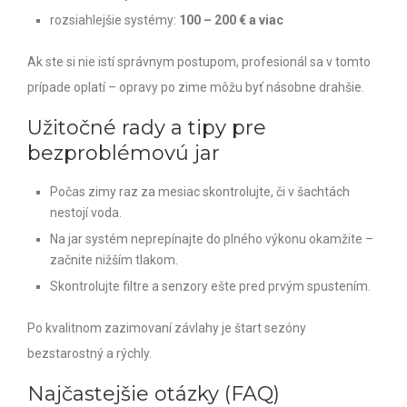
rozsiahlejšie systémy:
100 – 200 € a viac
Ak ste si nie istí správnym postupom, profesionál sa v tomto
prípade oplatí – opravy po zime môžu byť násobne drahšie.
Užitočné rady a tipy pre
bezproblémovú jar
Počas zimy raz za mesiac skontrolujte, či v šachtách
nestojí voda.
Na jar systém neprepínajte do plného výkonu okamžite –
začnite nižším tlakom.
Skontrolujte filtre a senzory ešte pred prvým spustením.
Po kvalitnom zazimovaní závlahy je štart sezóny
bezstarostný a rýchly.
Najčastejšie otázky (FAQ)