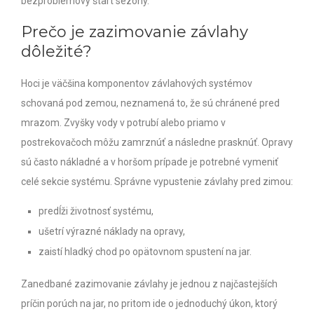
bezproblémový štart sezóny.
Prečo je zazimovanie závlahy
dôležité?
Hoci je väčšina komponentov závlahových systémov
schovaná pod zemou, neznamená to, že sú chránené pred
mrazom. Zvyšky vody v potrubí alebo priamo v
postrekovačoch môžu zamrznúť a následne prasknúť. Opravy
sú často nákladné a v horšom prípade je potrebné vymeniť
celé sekcie systému. Správne vypustenie závlahy pred zimou:
predĺži životnosť systému,
ušetrí výrazné náklady na opravy,
zaistí hladký chod po opätovnom spustení na jar.
Zanedbané zazimovanie závlahy je jednou z najčastejších
príčin porúch na jar, no pritom ide o jednoduchý úkon, ktorý