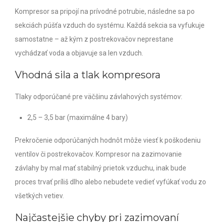
Kompresor sa pripojí na prívodné potrubie, následne sa po
sekciách púšťa vzduch do systému. Každá sekcia sa vyfukuje
samostatne – až kým z postrekovačov neprestane
vychádzať voda a objavuje sa len vzduch.
Vhodná sila a tlak kompresora
Tlaky odporúčané pre väčšinu závlahových systémov:
2,5 – 3,5 bar (maximálne 4 bary)
Prekročenie odporúčaných hodnôt môže viesť k poškodeniu
ventilov či postrekovačov. Kompresor na zazimovanie
závlahy by mal mať stabilný prietok vzduchu, inak bude
proces trvať príliš dlho alebo nebudete vedieť vyfúkať vodu zo
všetkých vetiev.
Najčastejšie chyby pri zazimovaní