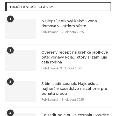
NAJČÍTANEJŠIE ČLÁNKY
1
Najlepší jablkový koláč – vôňa
domova v každom súste
Publikované:
17. októbra 2025
2
Overený recept na krehké jablkové
pité: voňavý koláč, ktorý si zamiluje
celá rodina
Publikované:
3. októbra 2025
3
S čím sadiť cesnak: Najlepšie a
najhoršie susedstvo na záhone pre
bohatú úrodu
Publikované:
18. októbra 2025
4
Čo sadiť po cibuli a cesnaku: Využite