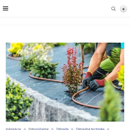
Inšpirácie
Odporúčame
Záhrada
Záhradná technika