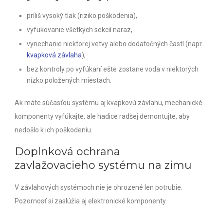
príliš vysoký tlak (riziko poškodenia),
vyfukovanie všetkých sekcií naraz,
vynechanie niektorej vetvy alebo dodatočných častí (napr.
kvapková závlaha
),
bez kontroly po vyfúkaní ešte zostane voda v niektorých
nízko položených miestach.
Ak máte súčasťou systému aj kvapkovú závlahu, mechanické
komponenty vyfúkajte, ale hadice radšej demontujte, aby
nedošlo k ich poškodeniu.
Doplnková ochrana
zavlažovacieho systému na zimu
V závlahových systémoch nie je ohrozené len potrubie.
Pozornosť si zaslúžia aj elektronické komponenty.