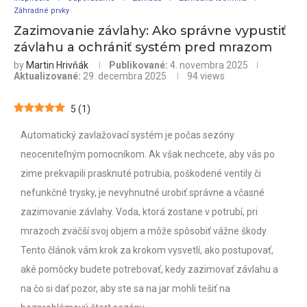
Záhradné prvky
Zazimovanie závlahy: Ako správne vypustiť
závlahu a ochrániť systém pred mrazom
by
Martin Hrivňák
Publikované:
4. novembra 2025
Aktualizované:
29. decembra 2025
94
views
5
(
1
)
Automatický zavlažovací systém je počas sezóny
neoceniteľným pomocníkom. Ak však nechcete, aby vás po
zime prekvapili prasknuté potrubia, poškodené ventily či
nefunkčné trysky, je nevyhnutné urobiť správne a včasné
zazimovanie závlahy. Voda, ktorá zostane v potrubí, pri
mrazoch zväčší svoj objem a môže spôsobiť vážne škody.
Tento článok vám krok za krokom vysvetlí, ako postupovať,
aké pomôcky budete potrebovať, kedy zazimovať závlahu a
na čo si dať pozor, aby ste sa na jar mohli tešiť na