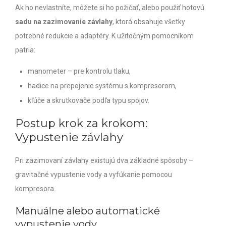
Ak ho nevlastníte, môžete si ho požičať, alebo použiť hotovú
sadu na zazimovanie závlahy
, ktorá obsahuje všetky
potrebné redukcie a adaptéry. K užitočným pomocníkom
patria:
manometer – pre kontrolu tlaku,
hadice na prepojenie systému s kompresorom,
kľúče a skrutkovače podľa typu spojov.
Postup krok za krokom:
Vypustenie závlahy
Pri zazimovaní závlahy existujú dva základné spôsoby –
gravitačné vypustenie vody a vyfúkanie pomocou
kompresora.
Manuálne alebo automatické
vypustenie vody