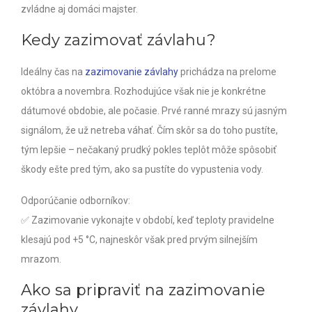
zvládne aj domáci majster.
Kedy zazimovať závlahu?
Ideálny čas na
zazimovanie závlahy
prichádza na prelome
októbra a novembra. Rozhodujúce však nie je konkrétne
dátumové obdobie, ale počasie. Prvé ranné mrazy sú jasným
signálom, že už netreba váhať. Čím skôr sa do toho pustíte,
tým lepšie – nečakaný prudký pokles teplôt môže spôsobiť
škody ešte pred tým, ako sa pustíte do vypustenia vody.
Odporúčanie odborníkov:
✅ Zazimovanie vykonajte v období, keď teploty pravidelne
klesajú pod +5 °C, najneskôr však pred prvým silnejším
mrazom.
Ako sa pripraviť na zazimovanie
závlahy