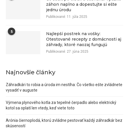
záhon naplno a dopestujte si ešte
jednu úrodu
Publikované:
11. júla 2025
5
Najlepší postrek na vošky:
Otestované recepty z domácnosti aj
záhrady, ktoré naozaj fungujú
Publikované:
27. júna 2025
Najnovšie články
Záhradkári to robia a úroda im nestíha: Čo všetko ešte zvládnete
vysadiť v auguste
Výmena plynového kotla za tepelné čerpadlo alebo elektrický
kotol sa oplatí len vtedy, keď viete toto
Arónia čiernoplodá, ktorú zvládne pestovať každý záhradkár bez
skúseností