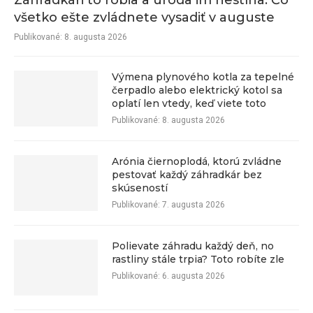
Záhradkári to robia a úroda im nestíha: Čo
všetko ešte zvládnete vysadiť v auguste
Publikované:
8. augusta 2026
Výmena plynového kotla za tepelné
čerpadlo alebo elektrický kotol sa
oplatí len vtedy, keď viete toto
Publikované:
8. augusta 2026
Arónia čiernoplodá, ktorú zvládne
pestovať každý záhradkár bez
skúseností
Publikované:
7. augusta 2026
Polievate záhradu každý deň, no
rastliny stále trpia? Toto robíte zle
Publikované:
6. augusta 2026