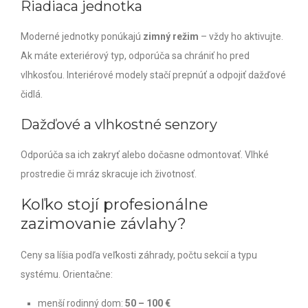
Riadiaca jednotka
Moderné jednotky ponúkajú
zimný režim
– vždy ho aktivujte.
Ak máte exteriérový typ, odporúča sa chrániť ho pred
vlhkosťou. Interiérové modely stačí prepnúť a odpojiť dažďové
čidlá.
Dažďové a vlhkostné senzory
Odporúča sa ich zakryť alebo dočasne odmontovať. Vlhké
prostredie či mráz skracuje ich životnosť.
Koľko stojí profesionálne
zazimovanie závlahy?
Ceny sa líšia podľa veľkosti záhrady, počtu sekcií a typu
systému. Orientačne:
menší rodinný dom:
50 – 100 €