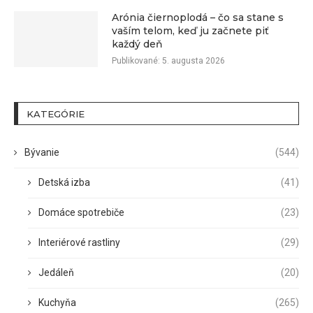
Arónia čiernoplodá – čo sa stane s
vaším telom, keď ju začnete piť
každý deň
Publikované:
5. augusta 2026
KATEGÓRIE
Bývanie
(544)
Detská izba
(41)
Domáce spotrebiče
(23)
Interiérové rastliny
(29)
Jedáleň
(20)
Kuchyňa
(265)