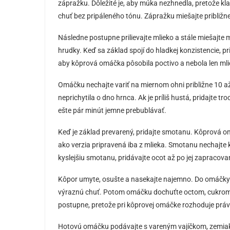
zápražku. Dôležité je, aby múka nezhnedla, pretože k
chuť bez pripáleného tónu. Zápražku miešajte približne
Následne postupne prilievajte mlieko a stále miešajte 
hrudky. Keď sa základ spojí do hladkej konzistencie, p
aby kôprová omáčka pôsobila poctivo a nebola len mli
Omáčku nechajte variť na miernom ohni približne 10 až
neprichytila o dno hrnca. Ak je príliš hustá, pridajte tr
ešte pár minút jemne prebublávať.
Keď je základ prevarený, pridajte smotanu. Kôprová o
ako verzia pripravená iba z mlieka. Smotanu nechajte k
kyslejšiu smotanu, pridávajte ocot až po jej zapracova
Kôpor umyte, osušte a nasekajte najemno. Do omáčky h
výraznú chuť. Potom omáčku dochuťte octom, cukrom, s
postupne, pretože pri kôprovej omáčke rozhoduje práv
Hotovú omáčku podávajte s vareným vajíčkom, zemia