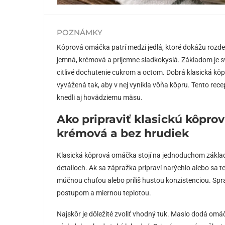
POZNÁMKY
Kôprová omáčka patrí medzi jedlá, ktoré dokážu rozdel
jemná, krémová a príjemne sladkokyslá. Základom je sv
citlivé dochutenie cukrom a octom. Dobrá klasická kôpro
vyvážená tak, aby v nej vynikla vôňa kôpru. Tento re
knedli aj hovädziemu mäsu.
Ako pripraviť klasickú kôpro
krémová a bez hrudiek
Klasická kôprová omáčka stojí na jednoduchom základe
detailoch. Ak sa zápražka pripraví narýchlo alebo sa 
múčnou chuťou alebo príliš hustou konzistenciou. Sp
postupom a miernou teplotou.
Najskôr je dôležité zvoliť vhodný tuk. Maslo dodá omáč