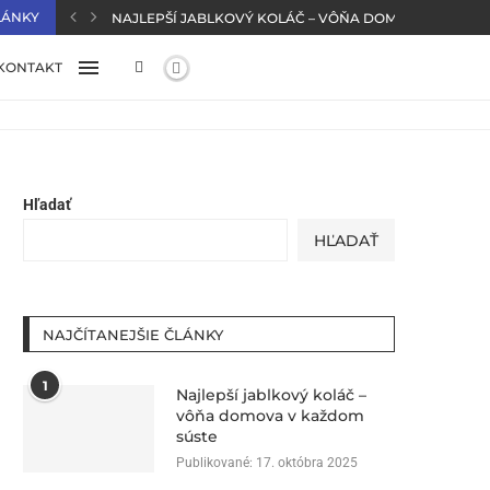
LÁNKY
NAJLEPŠÍ JABLKOVÝ KOLÁČ – VÔŇA DOMOVA V KAŽD
KONTAKT
Hľadať
HĽADAŤ
NAJČÍTANEJŠIE ČLÁNKY
1
Najlepší jablkový koláč –
vôňa domova v každom
súste
Publikované:
17. októbra 2025