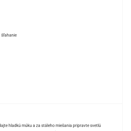
 šľahanie
dajte hladkú múku a za stáleho miešania pripravte svetlú