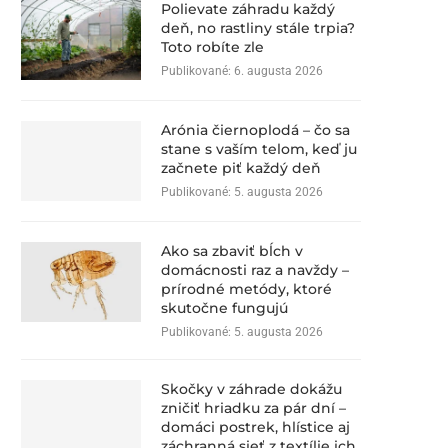
Polievate záhradu každý
deň, no rastliny stále trpia?
Toto robíte zle
Publikované:
6. augusta 2026
Arónia čiernoplodá – čo sa
stane s vaším telom, keď ju
začnete piť každý deň
Publikované:
5. augusta 2026
Ako sa zbaviť bĺch v
domácnosti raz a navždy –
prírodné metódy, ktoré
skutočne fungujú
Publikované:
5. augusta 2026
Skočky v záhrade dokážu
zničiť hriadku za pár dní –
domáci postrek, hlístice aj
záchranná sieť z textílie ich