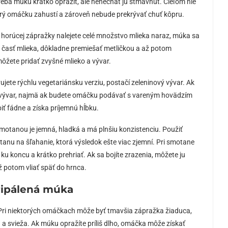
reba múku krátko opražiť, ale nenechať ju stmavnúť. Cieľom nie
torý omáčku zahustí a zároveň nebude prekrývať chuť kôpru.
 do horúcej zápražky nalejete celé množstvo mlieka naraz, múka sa
iu časť mlieka, dôkladne premiešať metličkou a až potom
ôžete pridať zvyšné mlieko a vývar.
vujete rýchlu vegetariánsku verziu, postačí zeleninový vývar. Ak
dzí vývar, najmä ak budete omáčku podávať s vareným hovädzím
fádne a získa príjemnú hĺbku.
motanou je jemná, hladká a má plnšiu konzistenciu. Použiť
tanu na šľahanie, ktorá výsledok ešte viac zjemní. Pri smotane
ť ku koncu a krátko prehriať. Ak sa bojíte zrazenia, môžete ju
 potom vliať späť do hrnca.
pripálená múka
. Pri niektorých omáčkach môže byť tmavšia zápražka žiaduca,
 a svieža. Ak múku opražíte príliš dlho, omáčka môže získať