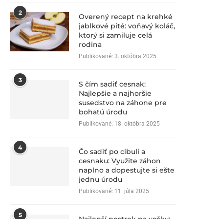
2
Overený recept na krehké
jablkové pité: voňavý koláč,
ktorý si zamiluje celá
rodina
Publikované:
3. októbra 2025
3
S čím sadiť cesnak:
Najlepšie a najhoršie
susedstvo na záhone pre
bohatú úrodu
Publikované:
18. októbra 2025
4
Čo sadiť po cibuli a
cesnaku: Využite záhon
naplno a dopestujte si ešte
jednu úrodu
Publikované:
11. júla 2025
5