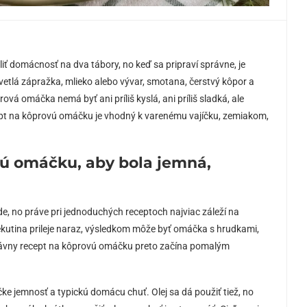
iť domácnosť na dva tábory, no keď sa pripraví správne, je
etlá zápražka, mlieko alebo vývar, smotana, čerstvý kôpor a
vá omáčka nemá byť ani príliš kyslá, ani príliš sladká, ale
cept na kôprovú omáčku je vhodný k varenému vajíčku, zemiakom,
vú omáčku, aby bola jemná,
, no práve pri jednoduchých receptoch najviac záleží na
tekutina prileje naraz, výsledkom môže byť omáčka s hrudkami,
rávny recept na kôprovú omáčku preto začína pomalým
ke jemnosť a typickú domácu chuť. Olej sa dá použiť tiež, no