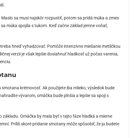
dí.
. Maslo sa musí najskôr rozpustiť, potom sa pridá múka a zmes
y sa múka spojila s tukom. Keď začne základ jemne voňať,
netreba hneď vyhadzovať. Pomôže intenzívne miešanie metličkou
nej verzii je však lepšie dosiahnuť hladkosť už počas varenia,
enciu.
otanu
a smotana krémovosť. Ak použijete iba mlieko, výsledok bude
nahradíte vývarom, omáčka bude plnšia a lepšie sa spojí s
o základu. Omáčka by mala byť v tejto fáze hladká a mierne
emní. Príliš skoré pridanie smotany môže spôsobiť, že ju budete