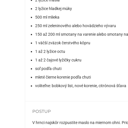
2 lyžice hladkej múky
500 ml mlieka
250 ml zeleninového alebo hovädzieho vývaru
150 až 200 ml smotany na varenie alebo smotany na
1 väčší zväzok čerstvého kôpru
1 až 2 lyžice octu
1 až 2 čajové lyžičky cukru
soľ podľa chuti
mleté čierne korenie podľa chuti
voliteľne: bobkový list, nové korenie, citrónová šťava
POSTUP
V hrnci najskôr rozpustite maslo na miernom ohni. Pri